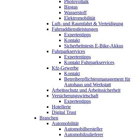
Photovoltaik
Biogas
Wasserstoff
Elektromobilität
Luft- und Raumfahrt & Verteidigung
Fahrraddienstleistungen
Expertentipps
Kontakt
Sicherheitstests E-Bike-Akkus
Fuhrparkservices
Expertentipps
Kontakt Fuhrparkservices
Kfz-Gewerbe
Kontakt
Betreiberpflichtenmanagement für
Autohaus und Werkstatt
Arbeitsschutz und Arbeitssicherheit
Versicherungswirtschaft
Expertentipps
Hotellerie
Digital Trust
Branchen
Automobilität
Automobilhersteller
Automobilzulieferer