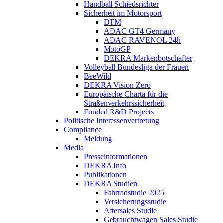
Handball Schiedsrichter
Sicherheit im Motorsport
DTM
ADAC GT4 Germany
ADAC RAVENOL 24h
MotoGP
DEKRA Markenbotschafter
Volleyball Bundesliga der Frauen
BeeWild
DEKRA Vision Zero
Europäische Charta für die
Straßenverkehrssicherheit
Funded R&D Projects
Politische Interessenvertretung
Compliance
Meldung
Media
Presseinformationen
DEKRA Info
Publikationen
DEKRA Studien
Fahrradstudie 2025
Versicherungsstudie
Aftersales Studie
Gebrauchtwagen Sales Studie