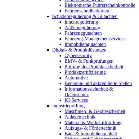
Elektronische Führerscheinkontrolle
Fahrtenschreiberkarten
Schadenregulierung & Gutachten
Innenregulierung
Außenregulierung
Fahrzeuggutachten
Fahrzeug-Managementservices
Immobiliengutachten
Digital- & Produktlösungen
Cybersecurity
EMV- & Funkprüfungen
Prüfung der Produktsicherheit
Produktzertifizierung
Automotive
Benannte und akkreditierte Stellen
Informationssicherheit &
Datenschutz
KI-Services
Industrieprüfung
Maschinen- & Gerätesicherheit
Anlagentechnik
Material & Werkstoffprüfung
Aufzugs- & Fördertechnik
Bau- & Immobilienqualität