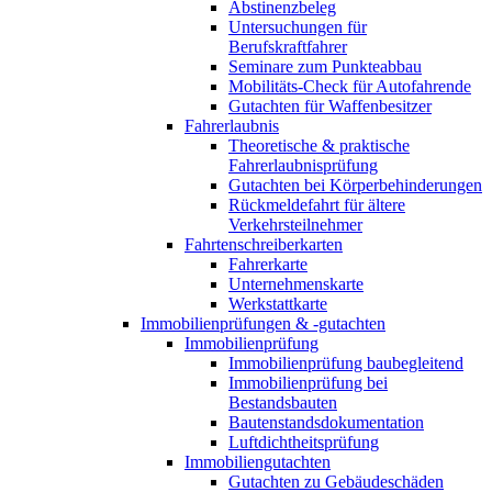
Abstinenzbeleg
Untersuchungen für
Berufskraftfahrer
Seminare zum Punkteabbau
Mobilitäts-Check für Autofahrende
Gutachten für Waffenbesitzer
Fahrerlaubnis
Theoretische & praktische
Fahrerlaubnisprüfung
Gutachten bei Körperbehinderungen
Rückmeldefahrt für ältere
Verkehrsteilnehmer
Fahrtenschreiberkarten
Fahrerkarte
Unternehmenskarte
Werkstattkarte
Immobilienprüfungen & -gutachten
Immobilienprüfung
Immobilienprüfung baubegleitend
Immobilienprüfung bei
Bestandsbauten
Bautenstandsdokumentation
Luftdichtheitsprüfung
Immobiliengutachten
Gutachten zu Gebäudeschäden