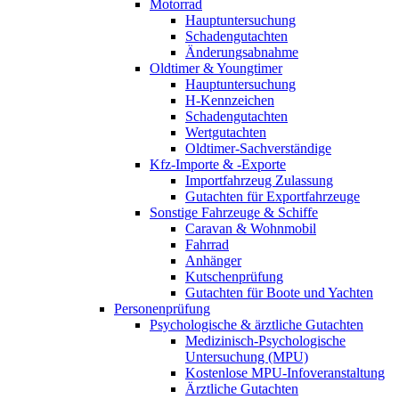
Motorrad
Hauptuntersuchung
Schadengutachten
Änderungsabnahme
Oldtimer & Youngtimer
Hauptuntersuchung
H-Kennzeichen
Schadengutachten
Wertgutachten
Oldtimer-Sachverständige
Kfz-Importe & -Exporte
Importfahrzeug Zulassung
Gutachten für Exportfahrzeuge
Sonstige Fahrzeuge & Schiffe
Caravan & Wohnmobil
Fahrrad
Anhänger
Kutschenprüfung
Gutachten für Boote und Yachten
Personenprüfung
Psychologische & ärztliche Gutachten
Medizinisch-Psychologische
Untersuchung (MPU)
Kostenlose MPU-Infoveranstaltung
Ärztliche Gutachten