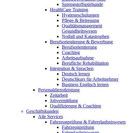
Sprengstoffspürhunde
HealthCare Training
Hygieneschulungen
Pflege & Betreuung
Qualitätsmanagement
Gesundheitswesen
Notfall und Katastrophen
Berufsorientierung & Bewerbung
Berufsorientierung
Coaching
Arbeitsaufnahme
Berufliche Rehabilitation
Integration & Sprachen
Deutsch lernen
Deutschkurs für Arbeitnehmer
Business Englisch lernen
Personaldienstleistung
Zeitarbeit
Jobvermittlung
Qualifizierung & Coaching
Geschäftskunden
Alle Services
Fahrzeugprüfung & Fahrerlaubniswesen
Fahrzeugprüfung
Fahrerlaubniswesen