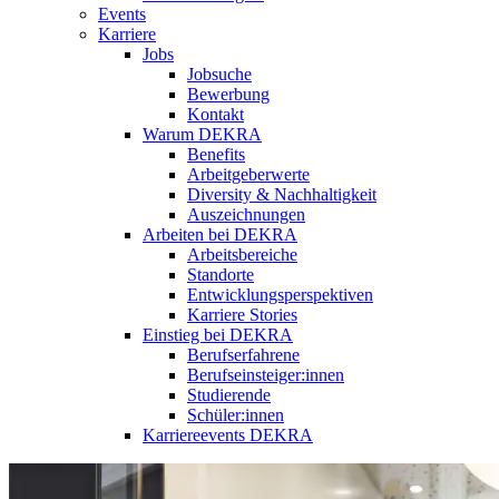
Events
Karriere
Jobs
Jobsuche
Bewerbung
Kontakt
Warum DEKRA
Benefits
Arbeitgeberwerte
Diversity & Nachhaltigkeit
Auszeichnungen
Arbeiten bei DEKRA
Arbeitsbereiche
Standorte
Entwicklungsperspektiven
Karriere Stories
Einstieg bei DEKRA
Berufserfahrene
Berufseinsteiger:innen
Studierende
Schüler:innen
Karriereevents DEKRA