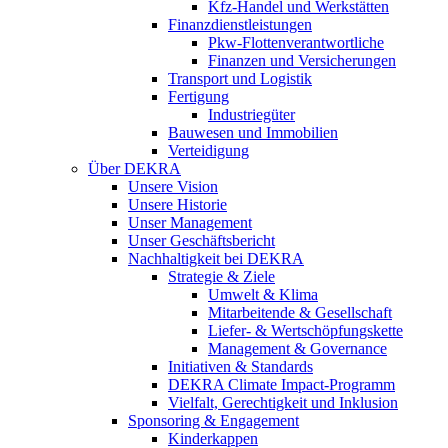
Kfz-Handel und Werkstätten
Finanzdienstleistungen
Pkw‑Flottenverantwortliche
Finanzen und Versicherungen
Transport und Logistik
Fertigung
Industriegüter
Bauwesen und Immobilien
Verteidigung
Über DEKRA
Unsere Vision
Unsere Historie
Unser Management
Unser Geschäftsbericht
Nachhaltigkeit bei DEKRA
Strategie & Ziele
Umwelt & Klima
Mitarbeitende & Gesellschaft
Liefer- & Wertschöpfungskette
Management & Governance
Initiativen & Standards
DEKRA Climate Impact-Programm
Vielfalt, Gerechtigkeit und Inklusion​
Sponsoring & Engagement
Kinderkappen