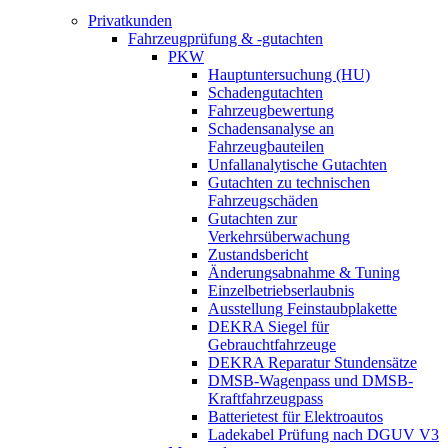
Privatkunden
Fahrzeugprüfung & -gutachten
PKW
Hauptuntersuchung (HU)
Schadengutachten
Fahrzeugbewertung
Schadensanalyse an
Fahrzeugbauteilen
Unfallanalytische Gutachten
Gutachten zu technischen
Fahrzeugschäden
Gutachten zur
Verkehrsüberwachung
Zustandsbericht
Änderungsabnahme & Tuning
Einzelbetriebserlaubnis
Ausstellung Feinstaubplakette
DEKRA Siegel für
Gebrauchtfahrzeuge
DEKRA Reparatur Stundensätze
DMSB-Wagenpass und DMSB-
Kraftfahrzeugpass
Batterietest für Elektroautos
Ladekabel Prüfung nach DGUV V3