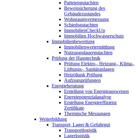
Parteiengutachten
Beweissicherung des
Gebäudezustandes
Wohnraumvermessung
Schiedsgutachten
ImmobilienCheckUp
Immobilien Hochwasserschutz
Immobilienbewertung
Immobilienwertermittlung
Nutzungsdauergutachten
Prüfung der Haustechnik
Prüfung Elektro-, Heizung-, Klima-,
Lüftungs-, Sanitäranlagen
Heizöltank Prüfung
Aufzugsprüfungen
Energieberatung
Erstellung von Energieausweisen
Energiepotenzialanalyse
Erstellung Energieeffizienz
Zertifikate
Thermische Messungen
Weiterbildung
Transport, Lager & Gefahrgut
Transportlogistik
Lagerlogistik