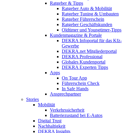
Ratgeber & Tipps
Ratgeber Auto & Mobilität
Ratgeber Tuning & Umbauten
Ratgeber Führerschein
Ratgeber Geschäftskunden
Oldtimer und Youngtimer-Tipps
Kundenmagazine & Portale
DEKRA Infoportal für das Kfz-
Gewerbe
DEKRA.net Mitgliederportal
DEKRA Professional
Globales Kundenportal
DEKRA Experten Tipps
Apps
On Tour App
Führerschein Check
In Safe Hands
Ansprechpartner
Stories
Mobilität
Verkehrssicherheit
Batteriezustand bei E-Autos
Digital Trust
Nachhaltigkeit
DEKRA Insights