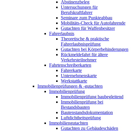
Abstinenzbeleg
Untersuchungen für
Berufskraftfahrer
Seminare zum Punkteabbau
Mobilitäts-Check für Autofahrende
Gutachten für Waffenbesitzer
Fahrerlaubnis
Theoretische & praktische
Fahrerlaubnisprüfung
Gutachten bei Körperbehinderungen
Rückmeldefahrt für ältere
Verkehrsteilnehmer
Fahrtenschreiberkarten
Fahrerkarte
Unternehmenskarte
Werkstattkarte
Immobilienprüfungen & -gutachten
Immobilienprüfung
Immobilienprüfung baubegleitend
Immobilienprüfung bei
Bestandsbauten
Bautenstandsdokumentation
Luftdichtheitsprüfung
Immobiliengutachten
Gutachten zu Gebäudeschäden