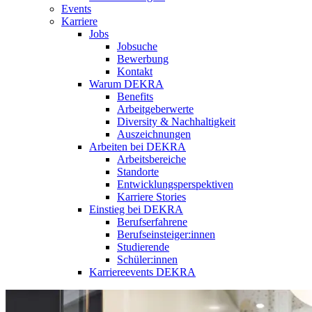
Events
Karriere
Jobs
Jobsuche
Bewerbung
Kontakt
Warum DEKRA
Benefits
Arbeitgeberwerte
Diversity & Nachhaltigkeit
Auszeichnungen
Arbeiten bei DEKRA
Arbeitsbereiche
Standorte
Entwicklungsperspektiven
Karriere Stories
Einstieg bei DEKRA
Berufserfahrene
Berufseinsteiger:innen
Studierende
Schüler:innen
Karriereevents DEKRA