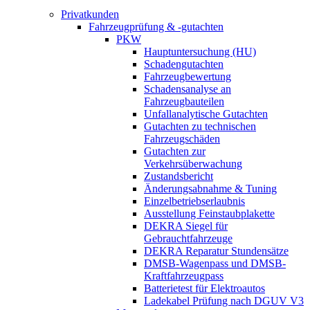
Privatkunden
Fahrzeugprüfung & -gutachten
PKW
Hauptuntersuchung (HU)
Schadengutachten
Fahrzeugbewertung
Schadensanalyse an
Fahrzeugbauteilen
Unfallanalytische Gutachten
Gutachten zu technischen
Fahrzeugschäden
Gutachten zur
Verkehrsüberwachung
Zustandsbericht
Änderungsabnahme & Tuning
Einzelbetriebserlaubnis
Ausstellung Feinstaubplakette
DEKRA Siegel für
Gebrauchtfahrzeuge
DEKRA Reparatur Stundensätze
DMSB-Wagenpass und DMSB-
Kraftfahrzeugpass
Batterietest für Elektroautos
Ladekabel Prüfung nach DGUV V3