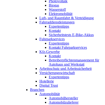
Photovoltaik
Biogas
Wasserstoff
Elektromobilität
Luft- und Raumfahrt & Verteidigung
Fahrraddienstleistungen
Expertentipps
Kontakt
Sicherheitstests E-Bike-Akkus
Fuhrparkservices
Expertentipps
Kontakt Fuhrparkservices
Kfz-Gewerbe
Kontakt
Betreiberpflichtenmanagement für
Autohaus und Werkstatt
Arbeitsschutz und Arbeitssicherheit
Versicherungswirtschaft
Expertentipps
Hotellerie
Digital Trust
Branchen
Automobilität
Automobilhersteller
Automobilzulieferer