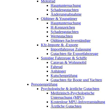
Motorrad
Hauptuntersuchung
Schadengutachten
Änderungsabnahme
Oldtimer & Youngtimer
Hauptuntersuchung
H-Kennzeichen
Schadengutachten
Wertgutachten
Oldtimer-Sachverständige
Kfz-Importe & -Exporte
Importfahrzeug Zulassung
Gutachten für Exportfahrzeuge
Sonstige Fahrzeuge & Schiffe
Caravan & Wohnmobil
Fahrrad
Anhänger
Kutschenprüfung
Gutachten für Boote und Yachten
Personenprüfung
Psychologische & ärztliche Gutachten
Medizinisch-Psychologische
Untersuchung (MPU)
Kostenlose MPU-Infoveranstaltung
Ärztliche Gutachten