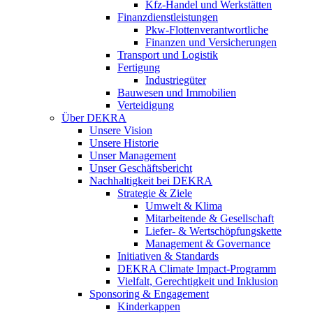
Kfz-Handel und Werkstätten
Finanzdienstleistungen
Pkw‑Flottenverantwortliche
Finanzen und Versicherungen
Transport und Logistik
Fertigung
Industriegüter
Bauwesen und Immobilien
Verteidigung
Über DEKRA
Unsere Vision
Unsere Historie
Unser Management
Unser Geschäftsbericht
Nachhaltigkeit bei DEKRA
Strategie & Ziele
Umwelt & Klima
Mitarbeitende & Gesellschaft
Liefer- & Wertschöpfungskette
Management & Governance
Initiativen & Standards
DEKRA Climate Impact-Programm
Vielfalt, Gerechtigkeit und Inklusion​
Sponsoring & Engagement
Kinderkappen