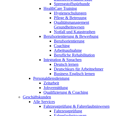
Sprengstoffspürhunde
HealthCare Training
Hygieneschulungen
Pflege & Betreuung
Qualitätsmanagement
Gesundheitswesen
Notfall und Katastrophen
Berufsorientierung & Bewerbung
Berufsorientierung
Coaching
Arbeitsaufnahme
Berufliche Rehabilitation
Integration & Sprachen
Deutsch lernen
Deutschkurs für Arbeitnehmer
Business Englisch lernen
Personaldienstleistung
Zeitarbeit
Jobvermittlung
Qualifizierung & Coaching
Geschäftskunden
Alle Services
Fahrzeugprüfung & Fahrerlaubniswesen
Fahrzeugprüfung
Fahrerlaubniswesen