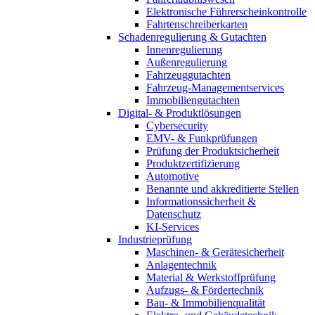
Elektronische Führerscheinkontrolle
Fahrtenschreiberkarten
Schadenregulierung & Gutachten
Innenregulierung
Außenregulierung
Fahrzeuggutachten
Fahrzeug-Managementservices
Immobiliengutachten
Digital- & Produktlösungen
Cybersecurity
EMV- & Funkprüfungen
Prüfung der Produktsicherheit
Produktzertifizierung
Automotive
Benannte und akkreditierte Stellen
Informationssicherheit &
Datenschutz
KI-Services
Industrieprüfung
Maschinen- & Gerätesicherheit
Anlagentechnik
Material & Werkstoffprüfung
Aufzugs- & Fördertechnik
Bau- & Immobilienqualität