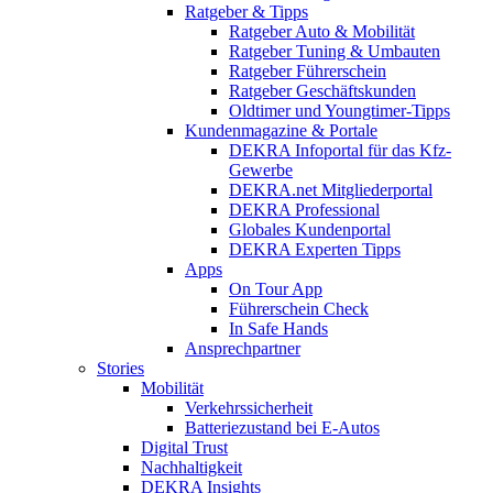
Ratgeber & Tipps
Ratgeber Auto & Mobilität
Ratgeber Tuning & Umbauten
Ratgeber Führerschein
Ratgeber Geschäftskunden
Oldtimer und Youngtimer-Tipps
Kundenmagazine & Portale
DEKRA Infoportal für das Kfz-
Gewerbe
DEKRA.net Mitgliederportal
DEKRA Professional
Globales Kundenportal
DEKRA Experten Tipps
Apps
On Tour App
Führerschein Check
In Safe Hands
Ansprechpartner
Stories
Mobilität
Verkehrssicherheit
Batteriezustand bei E-Autos
Digital Trust
Nachhaltigkeit
DEKRA Insights