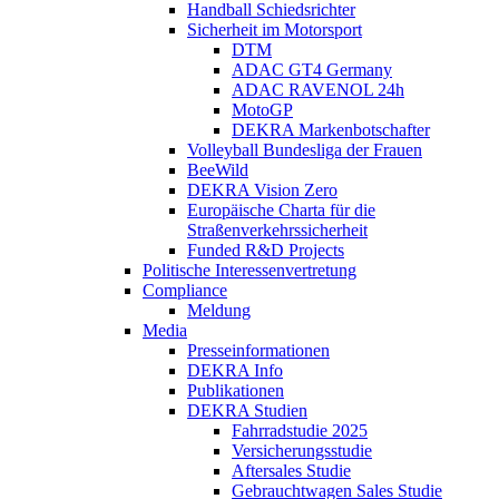
Handball Schiedsrichter
Sicherheit im Motorsport
DTM
ADAC GT4 Germany
ADAC RAVENOL 24h
MotoGP
DEKRA Markenbotschafter
Volleyball Bundesliga der Frauen
BeeWild
DEKRA Vision Zero
Europäische Charta für die
Straßenverkehrssicherheit
Funded R&D Projects
Politische Interessenvertretung
Compliance
Meldung
Media
Presseinformationen
DEKRA Info
Publikationen
DEKRA Studien
Fahrradstudie 2025
Versicherungsstudie
Aftersales Studie
Gebrauchtwagen Sales Studie