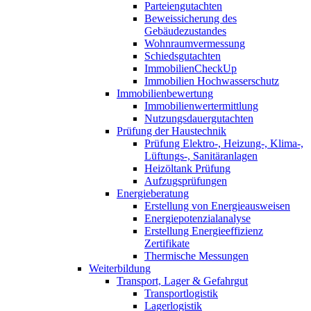
Parteiengutachten
Beweissicherung des
Gebäudezustandes
Wohnraumvermessung
Schiedsgutachten
ImmobilienCheckUp
Immobilien Hochwasserschutz
Immobilienbewertung
Immobilienwertermittlung
Nutzungsdauergutachten
Prüfung der Haustechnik
Prüfung Elektro-, Heizung-, Klima-,
Lüftungs-, Sanitäranlagen
Heizöltank Prüfung
Aufzugsprüfungen
Energieberatung
Erstellung von Energieausweisen
Energiepotenzialanalyse
Erstellung Energieeffizienz
Zertifikate
Thermische Messungen
Weiterbildung
Transport, Lager & Gefahrgut
Transportlogistik
Lagerlogistik