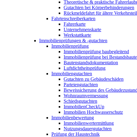
Theoretische & praktische Fahrerlaub
Gutachten bei Körperbehinderungen
Rückmeldefahrt für ältere Verkehrste
Fahrtenschreiberkarten
Fahrerkarte
Unternehmenskarte
Werkstattkarte
Immobilienprüfungen & -gutachten
Immobilienprüfung
Immobilienprüfung baubegleitend
Immobilienprüfung bei Bestandsbaut
Bautenstandsdokumentation
Luftdichtheitsprüfung
Immobiliengutachten
Gutachten zu Gebäudeschäden
Parteiengutachten
Beweissicherung des Gebäudezustan
Wohnraumvermessung
Schiedsgutachten
ImmobilienCheckUp
Immobilien Hochwasserschutz
Immobilienbewertung
Immobilienwertermittlung
Nutzungsdauergutachten
Prüfung der Haustechnik