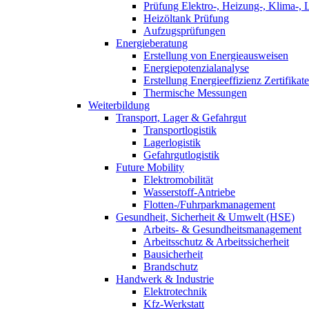
Prüfung Elektro-, Heizung-, Klima-, 
Heizöltank Prüfung
Aufzugsprüfungen
Energieberatung
Erstellung von Energieausweisen
Energiepotenzialanalyse
Erstellung Energieeffizienz Zertifikate
Thermische Messungen
Weiterbildung
Transport, Lager & Gefahrgut
Transportlogistik
Lagerlogistik
Gefahrgutlogistik
Future Mobility
Elektromobilität
Wasserstoff-Antriebe
Flotten-/Fuhrparkmanagement
Gesundheit, Sicherheit & Umwelt (HSE)
Arbeits- & Gesundheitsmanagement
Arbeitsschutz & Arbeitssicherheit
Bausicherheit
Brandschutz
Handwerk & Industrie
Elektrotechnik
Kfz-Werkstatt