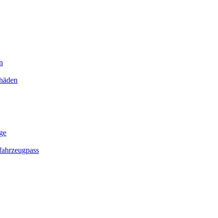
n
chäden
ge
ahrzeugpass