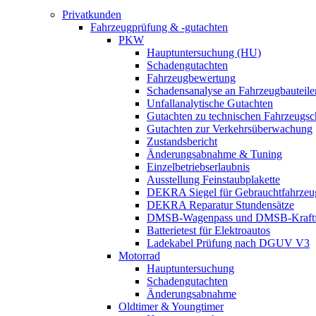
Privatkunden
Fahrzeugprüfung & -gutachten
PKW
Hauptuntersuchung (HU)
Schadengutachten
Fahrzeugbewertung
Schadensanalyse an Fahrzeugbauteile
Unfallanalytische Gutachten
Gutachten zu technischen Fahrzeugs
Gutachten zur Verkehrsüberwachung
Zustandsbericht
Änderungsabnahme & Tuning
Einzelbetriebserlaubnis
Ausstellung Feinstaubplakette
DEKRA Siegel für Gebrauchtfahrzeu
DEKRA Reparatur Stundensätze
DMSB-Wagenpass und DMSB-Kraftf
Batterietest für Elektroautos
Ladekabel Prüfung nach DGUV V3
Motorrad
Hauptuntersuchung
Schadengutachten
Änderungsabnahme
Oldtimer & Youngtimer