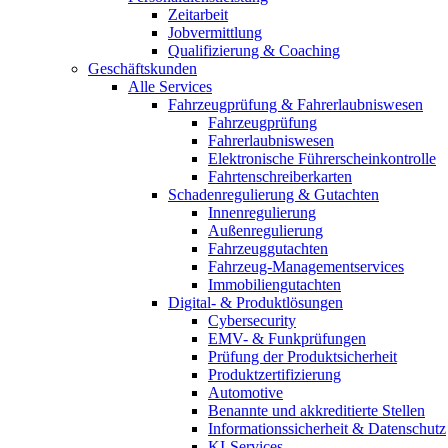
Zeitarbeit
Jobvermittlung
Qualifizierung & Coaching
Geschäftskunden
Alle Services
Fahrzeugprüfung & Fahrerlaubniswesen
Fahrzeugprüfung
Fahrerlaubniswesen
Elektronische Führerscheinkontrolle
Fahrtenschreiberkarten
Schadenregulierung & Gutachten
Innenregulierung
Außenregulierung
Fahrzeuggutachten
Fahrzeug-Managementservices
Immobiliengutachten
Digital- & Produktlösungen
Cybersecurity
EMV- & Funkprüfungen
Prüfung der Produktsicherheit
Produktzertifizierung
Automotive
Benannte und akkreditierte Stellen
Informationssicherheit & Datenschutz
KI-Services