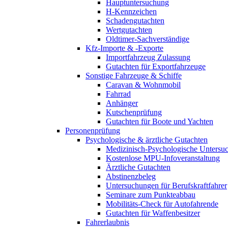
Hauptuntersuchung
H-Kennzeichen
Schadengutachten
Wertgutachten
Oldtimer-Sachverständige
Kfz-Importe & -Exporte
Importfahrzeug Zulassung
Gutachten für Exportfahrzeuge
Sonstige Fahrzeuge & Schiffe
Caravan & Wohnmobil
Fahrrad
Anhänger
Kutschenprüfung
Gutachten für Boote und Yachten
Personenprüfung
Psychologische & ärztliche Gutachten
Medizinisch-Psychologische Unters
Kostenlose MPU-Infoveranstaltung
Ärztliche Gutachten
Abstinenzbeleg
Untersuchungen für Berufskraftfahrer
Seminare zum Punkteabbau
Mobilitäts-Check für Autofahrende
Gutachten für Waffenbesitzer
Fahrerlaubnis