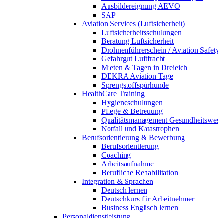
Ausbildereignung AEVO
SAP
Aviation Services (Luftsicherheit)
Luftsicherheitsschulungen
Beratung Luftsicherheit
Drohnenführerschein / Aviation Safet
Gefahrgut Luftfracht
Mieten & Tagen in Dreieich
DEKRA Aviation Tage
Sprengstoffspürhunde
HealthCare Training
Hygieneschulungen
Pflege & Betreuung
Qualitätsmanagement Gesundheitswe
Notfall und Katastrophen
Berufsorientierung & Bewerbung
Berufsorientierung
Coaching
Arbeitsaufnahme
Berufliche Rehabilitation
Integration & Sprachen
Deutsch lernen
Deutschkurs für Arbeitnehmer
Business Englisch lernen
Personaldienstleistung