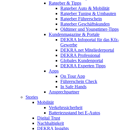
Ratgeber & Tipps
Ratgeber Auto & Mobilität
Ratgeber Tuning & Umbauten
Ratgeber Führerschein
Ratgeber Geschäftskunden
Oldtimer und Youngtimer-Tipps
Kundenmagazine & Portale
DEKRA Infoportal für das Kfz-
Gewerbe
DEKRA.net Mitgliederportal
DEKRA Professional
Globales Kundenportal
DEKRA Experten Tipps
Apps
On Tour App
Führerschein Check
In Safe Hands
Ansprechpartner
Stories
Mobilität
Verkehrssicherheit
Batteriezustand bei E-Autos
Digital Trust
Nachhaltigkeit
DEKRA Insights