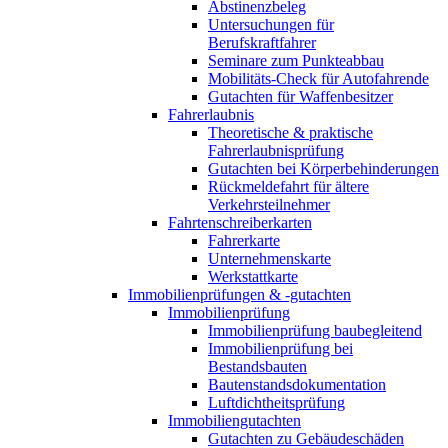
Abstinenzbeleg
Untersuchungen für
Berufskraftfahrer
Seminare zum Punkteabbau
Mobilitäts-Check für Autofahrende
Gutachten für Waffenbesitzer
Fahrerlaubnis
Theoretische & praktische
Fahrerlaubnisprüfung
Gutachten bei Körperbehinderungen
Rückmeldefahrt für ältere
Verkehrsteilnehmer
Fahrtenschreiberkarten
Fahrerkarte
Unternehmenskarte
Werkstattkarte
Immobilienprüfungen & -gutachten
Immobilienprüfung
Immobilienprüfung baubegleitend
Immobilienprüfung bei
Bestandsbauten
Bautenstandsdokumentation
Luftdichtheitsprüfung
Immobiliengutachten
Gutachten zu Gebäudeschäden