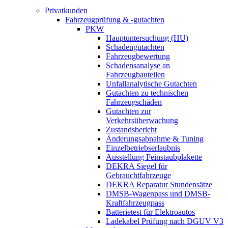
Privatkunden
Fahrzeugprüfung & -gutachten
PKW
Hauptuntersuchung (HU)
Schadengutachten
Fahrzeugbewertung
Schadensanalyse an
Fahrzeugbauteilen
Unfallanalytische Gutachten
Gutachten zu technischen
Fahrzeugschäden
Gutachten zur
Verkehrsüberwachung
Zustandsbericht
Änderungsabnahme & Tuning
Einzelbetriebserlaubnis
Ausstellung Feinstaubplakette
DEKRA Siegel für
Gebrauchtfahrzeuge
DEKRA Reparatur Stundensätze
DMSB-Wagenpass und DMSB-
Kraftfahrzeugpass
Batterietest für Elektroautos
Ladekabel Prüfung nach DGUV V3