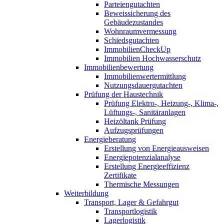
Parteiengutachten
Beweissicherung des
Gebäudezustandes
Wohnraumvermessung
Schiedsgutachten
ImmobilienCheckUp
Immobilien Hochwasserschutz
Immobilienbewertung
Immobilienwertermittlung
Nutzungsdauergutachten
Prüfung der Haustechnik
Prüfung Elektro-, Heizung-, Klima-,
Lüftungs-, Sanitäranlagen
Heizöltank Prüfung
Aufzugsprüfungen
Energieberatung
Erstellung von Energieausweisen
Energiepotenzialanalyse
Erstellung Energieeffizienz
Zertifikate
Thermische Messungen
Weiterbildung
Transport, Lager & Gefahrgut
Transportlogistik
Lagerlogistik