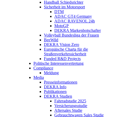
Handball Schiedsrichter
Sicherheit im Motorsport
DTM
ADAC GT4 Germany
ADAC RAVENOL 24h
MotoGP
DEKRA Markenbotschafter
Volleyball Bundesliga der Frauen
BeeWild
DEKRA Vision Zero
Europäische Charta für die
Straßenverkehrssicherheit
Funded R&D Projects
Politische Interessenvertretung
Compliance
Meldung
Media
Presseinformationen
DEKRA Info
Publikationen
DEKRA Studien
Fahrradstudie 2025
Versicherungsstudie
Aftersales Studie
Gebrauchtwagen Sales Studie