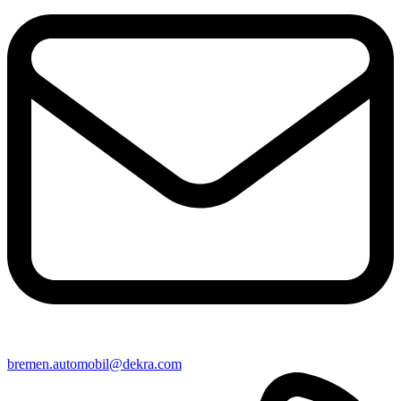
bremen​.automobil@​dekra.com