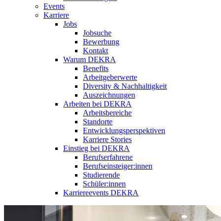
Events
Karriere
Jobs
Jobsuche
Bewerbung
Kontakt
Warum DEKRA
Benefits
Arbeitgeberwerte
Diversity & Nachhaltigkeit
Auszeichnungen
Arbeiten bei DEKRA
Arbeitsbereiche
Standorte
Entwicklungsperspektiven
Karriere Stories
Einstieg bei DEKRA
Berufserfahrene
Berufseinsteiger:innen
Studierende
Schüler:innen
Karriereevents DEKRA