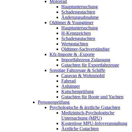
Motorrad
Hauptuntersuchung
Schadengutachten
Änderungsabnahme
Oldtimer & Youngtimer
Hauptuntersuchung
H-Kennzeichen
Schadengutachten
Wertgutachten
Oldtimer-Sachverständige
Kfz-Importe & -Exporte
Importfahrzeug Zulassung
Gutachten für Exportfahrzeuge
Sonstige Fahrzeuge & Schiffe
Caravan & Wohnmobil
Fahrrad
Anhänger
Kutschenprüfung
Gutachten für Boote und Yachten
Personenprüfung
Psychologische & ärztliche Gutachten
Medizinisch-Psychologische
Untersuchung (MPU)
Kostenlose MPU-Infoveranstaltung
Ärztliche Gutachten