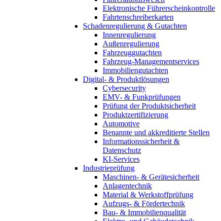
Elektronische Führerscheinkontrolle
Fahrtenschreiberkarten
Schadenregulierung & Gutachten
Innenregulierung
Außenregulierung
Fahrzeuggutachten
Fahrzeug-Managementservices
Immobiliengutachten
Digital- & Produktlösungen
Cybersecurity
EMV- & Funkprüfungen
Prüfung der Produktsicherheit
Produktzertifizierung
Automotive
Benannte und akkreditierte Stellen
Informationssicherheit &
Datenschutz
KI-Services
Industrieprüfung
Maschinen- & Gerätesicherheit
Anlagentechnik
Material & Werkstoffprüfung
Aufzugs- & Fördertechnik
Bau- & Immobilienqualität