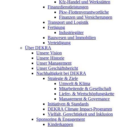
Kfz-Handel und Werkstätten
Finanzdienstleistungen
Pkw‑Flottenverantwortliche
Finanzen und Versicherungen
Transport und Logistik
Fertigung
Industriegüter
Bauwesen und Immobilien
Verteidigung
Über DEKRA
Unsere Vision
Unsere Historie
Unser Management
Unser Geschäftsbericht
Nachhaltigkeit bei DEKRA
Strategie & Ziele
Umwelt & Klima
Mitarbeitende & Gesellschaft
Liefer- & Wertschöpfungskette
Management & Governance
Initiativen & Standards
DEKRA Climate Impact-Programm
Vielfalt, Gerechtigkeit und Inklusion​
Sponsoring & Engagement
Kinderkappen