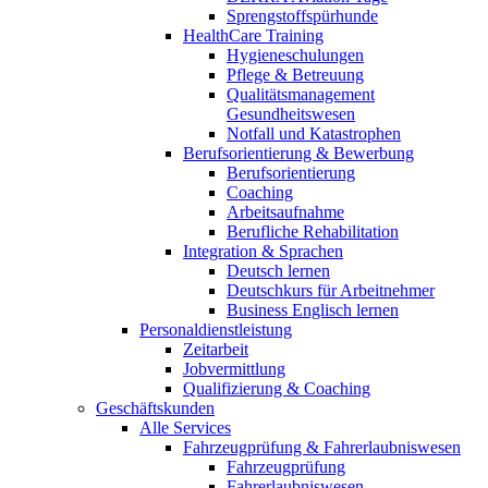
Sprengstoffspürhunde
HealthCare Training
Hygieneschulungen
Pflege & Betreuung
Qualitätsmanagement
Gesundheitswesen
Notfall und Katastrophen
Berufsorientierung & Bewerbung
Berufsorientierung
Coaching
Arbeitsaufnahme
Berufliche Rehabilitation
Integration & Sprachen
Deutsch lernen
Deutschkurs für Arbeitnehmer
Business Englisch lernen
Personaldienstleistung
Zeitarbeit
Jobvermittlung
Qualifizierung & Coaching
Geschäftskunden
Alle Services
Fahrzeugprüfung & Fahrerlaubniswesen
Fahrzeugprüfung
Fahrerlaubniswesen