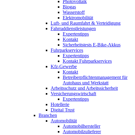
Photovoltaik
Biogas
Wasserstoff
Elektromobilität
Luft- und Raumfahrt & Verteidigung
Fahrraddienstleistungen
Expertentipps
Kontakt
Sicherheitstests E-Bike-Akkus
Fuhrparkservices
Expertentipps
Kontakt Fuhrparkservices
Kfz-Gewerbe
Kontakt
Betreiberpflichtenmanagement für
Autohaus und Werkstatt
Arbeitsschutz und Arbeitssicherheit
Versicherungswirtschaft
Expertentipps
Hotellerie
Digital Trust
Branchen
Automobilität
Automobilhersteller
Automobilzulieferer