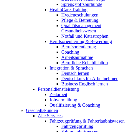
Sprengstoffspürhunde
HealthCare Training
Hygieneschulungen
Pflege & Betreuung
Qualitätsmanagement
Gesundheitswesen
Notfall und Katastrophen
Berufsorientierung & Bewerbung
Berufsorientierung
Coaching
Arbeitsaufnahme
Berufliche Rehabilitation
Integration & Sprachen
Deutsch lernen
Deutschkurs für Arbeitnehmer
Business Englisch lernen
Personaldienstleistung
Zeitarbeit
Jobvermittlung
Qualifizierung & Coaching
Geschäftskunden
Alle Services
Fahrzeugprüfung & Fahrerlaubniswesen
Fahrzeugprüfung
Fahrerlaubniswesen