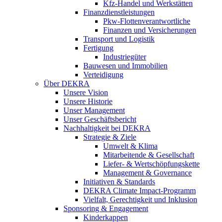
Kfz-Handel und Werkstätten
Finanzdienstleistungen
Pkw‑Flottenverantwortliche
Finanzen und Versicherungen
Transport und Logistik
Fertigung
Industriegüter
Bauwesen und Immobilien
Verteidigung
Über DEKRA
Unsere Vision
Unsere Historie
Unser Management
Unser Geschäftsbericht
Nachhaltigkeit bei DEKRA
Strategie & Ziele
Umwelt & Klima
Mitarbeitende & Gesellschaft
Liefer- & Wertschöpfungskette
Management & Governance
Initiativen & Standards
DEKRA Climate Impact-Programm
Vielfalt, Gerechtigkeit und Inklusion​
Sponsoring & Engagement
Kinderkappen