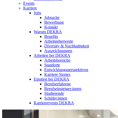
Events
Karriere
Jobs
Jobsuche
Bewerbung
Kontakt
Warum DEKRA
Benefits
Arbeitgeberwerte
Diversity & Nachhaltigkeit
Auszeichnungen
Arbeiten bei DEKRA
Arbeitsbereiche
Standorte
Entwicklungsperspektiven
Karriere Stories
Einstieg bei DEKRA
Berufserfahrene
Berufseinsteiger:innen
Studierende
Schüler:innen
Karriereevents DEKRA