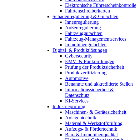
Elektronische Führerscheinkontrolle
Fahrtenschreiberkarten
Schadenregulierung & Gutachten
Innenregulierung
Außenregulierung
Fahrzeuggutachten
Fahrzeug-Managementservices
Immobiliengutachten
Digital- & Produktlösungen
Cybersecurity
EMV- & Funkprüfungen
Prüfung der Produktsicherheit
Produktzertifizierung
Automotive
Benannte und akkreditierte Stellen
Informationssicherheit &
Datenschutz
KI-Services
Industrieprüfung
Maschinen- & Gerätesicherheit
Anlagentechnik
Material & Werkstoffprüfung
Aufzugs- & Fördertechnik
Bau- & Immobilienqualität