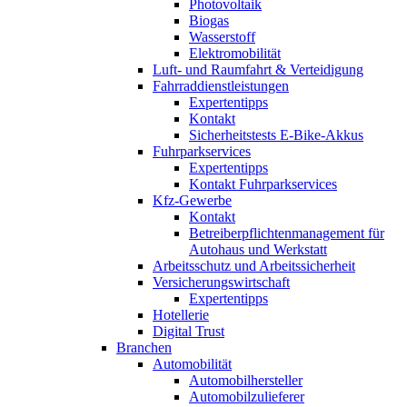
Photovoltaik
Biogas
Wasserstoff
Elektromobilität
Luft- und Raumfahrt & Verteidigung
Fahrraddienstleistungen
Expertentipps
Kontakt
Sicherheitstests E-Bike-Akkus
Fuhrparkservices
Expertentipps
Kontakt Fuhrparkservices
Kfz-Gewerbe
Kontakt
Betreiberpflichtenmanagement für
Autohaus und Werkstatt
Arbeitsschutz und Arbeitssicherheit
Versicherungswirtschaft
Expertentipps
Hotellerie
Digital Trust
Branchen
Automobilität
Automobilhersteller
Automobilzulieferer