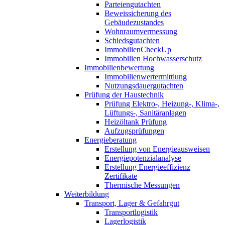
Parteiengutachten
Beweissicherung des
Gebäudezustandes
Wohnraumvermessung
Schiedsgutachten
ImmobilienCheckUp
Immobilien Hochwasserschutz
Immobilienbewertung
Immobilienwertermittlung
Nutzungsdauergutachten
Prüfung der Haustechnik
Prüfung Elektro-, Heizung-, Klima-,
Lüftungs-, Sanitäranlagen
Heizöltank Prüfung
Aufzugsprüfungen
Energieberatung
Erstellung von Energieausweisen
Energiepotenzialanalyse
Erstellung Energieeffizienz
Zertifikate
Thermische Messungen
Weiterbildung
Transport, Lager & Gefahrgut
Transportlogistik
Lagerlogistik