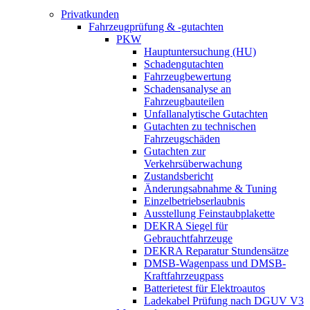
Privatkunden
Fahrzeugprüfung & -gutachten
PKW
Hauptuntersuchung (HU)
Schadengutachten
Fahrzeugbewertung
Schadensanalyse an
Fahrzeugbauteilen
Unfallanalytische Gutachten
Gutachten zu technischen
Fahrzeugschäden
Gutachten zur
Verkehrsüberwachung
Zustandsbericht
Änderungsabnahme & Tuning
Einzelbetriebserlaubnis
Ausstellung Feinstaubplakette
DEKRA Siegel für
Gebrauchtfahrzeuge
DEKRA Reparatur Stundensätze
DMSB-Wagenpass und DMSB-
Kraftfahrzeugpass
Batterietest für Elektroautos
Ladekabel Prüfung nach DGUV V3