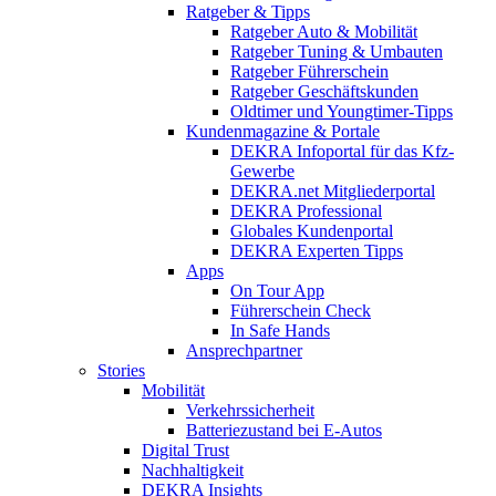
Ratgeber & Tipps
Ratgeber Auto & Mobilität
Ratgeber Tuning & Umbauten
Ratgeber Führerschein
Ratgeber Geschäftskunden
Oldtimer und Youngtimer-Tipps
Kundenmagazine & Portale
DEKRA Infoportal für das Kfz-
Gewerbe
DEKRA.net Mitgliederportal
DEKRA Professional
Globales Kundenportal
DEKRA Experten Tipps
Apps
On Tour App
Führerschein Check
In Safe Hands
Ansprechpartner
Stories
Mobilität
Verkehrssicherheit
Batteriezustand bei E-Autos
Digital Trust
Nachhaltigkeit
DEKRA Insights