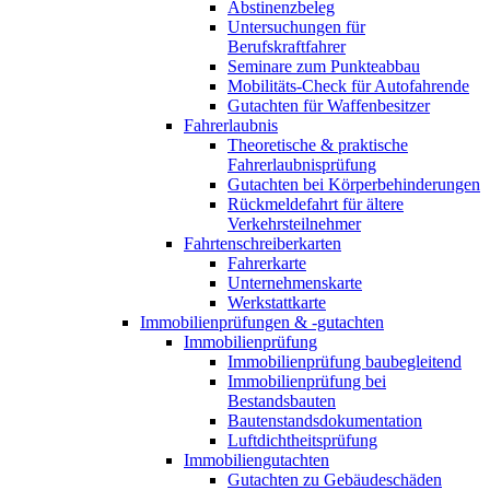
Abstinenzbeleg
Untersuchungen für
Berufskraftfahrer
Seminare zum Punkteabbau
Mobilitäts-Check für Autofahrende
Gutachten für Waffenbesitzer
Fahrerlaubnis
Theoretische & praktische
Fahrerlaubnisprüfung
Gutachten bei Körperbehinderungen
Rückmeldefahrt für ältere
Verkehrsteilnehmer
Fahrtenschreiberkarten
Fahrerkarte
Unternehmenskarte
Werkstattkarte
Immobilienprüfungen & -gutachten
Immobilienprüfung
Immobilienprüfung baubegleitend
Immobilienprüfung bei
Bestandsbauten
Bautenstandsdokumentation
Luftdichtheitsprüfung
Immobiliengutachten
Gutachten zu Gebäudeschäden