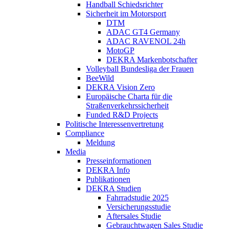
Handball Schiedsrichter
Sicherheit im Motorsport
DTM
ADAC GT4 Germany
ADAC RAVENOL 24h
MotoGP
DEKRA Markenbotschafter
Volleyball Bundesliga der Frauen
BeeWild
DEKRA Vision Zero
Europäische Charta für die
Straßenverkehrssicherheit
Funded R&D Projects
Politische Interessenvertretung
Compliance
Meldung
Media
Presseinformationen
DEKRA Info
Publikationen
DEKRA Studien
Fahrradstudie 2025
Versicherungsstudie
Aftersales Studie
Gebrauchtwagen Sales Studie