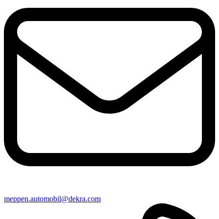
meppen​.automobil@​dekra.com