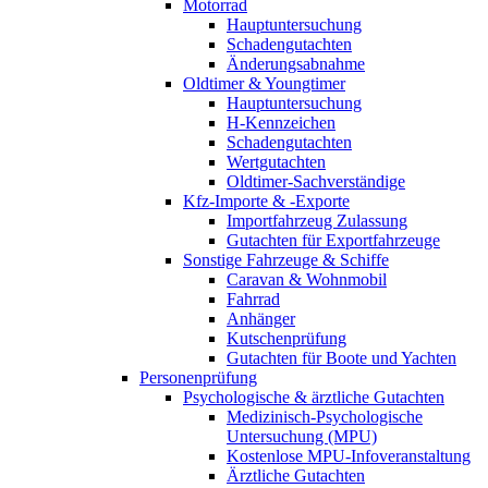
Motorrad
Hauptuntersuchung
Schadengutachten
Änderungsabnahme
Oldtimer & Youngtimer
Hauptuntersuchung
H-Kennzeichen
Schadengutachten
Wertgutachten
Oldtimer-Sachverständige
Kfz-Importe & -Exporte
Importfahrzeug Zulassung
Gutachten für Exportfahrzeuge
Sonstige Fahrzeuge & Schiffe
Caravan & Wohnmobil
Fahrrad
Anhänger
Kutschenprüfung
Gutachten für Boote und Yachten
Personenprüfung
Psychologische & ärztliche Gutachten
Medizinisch-Psychologische
Untersuchung (MPU)
Kostenlose MPU-Infoveranstaltung
Ärztliche Gutachten