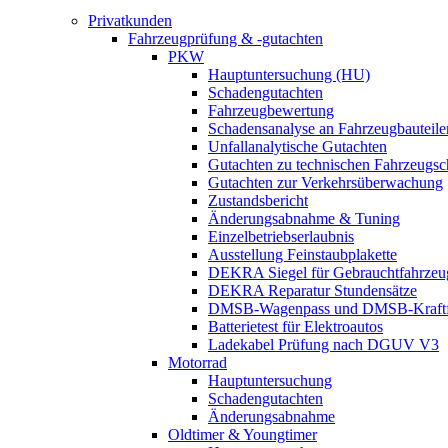
Privatkunden
Fahrzeugprüfung & -gutachten
PKW
Hauptuntersuchung (HU)
Schadengutachten
Fahrzeugbewertung
Schadensanalyse an Fahrzeugbauteile
Unfallanalytische Gutachten
Gutachten zu technischen Fahrzeugs
Gutachten zur Verkehrsüberwachung
Zustandsbericht
Änderungsabnahme & Tuning
Einzelbetriebserlaubnis
Ausstellung Feinstaubplakette
DEKRA Siegel für Gebrauchtfahrzeu
DEKRA Reparatur Stundensätze
DMSB-Wagenpass und DMSB-Kraftf
Batterietest für Elektroautos
Ladekabel Prüfung nach DGUV V3
Motorrad
Hauptuntersuchung
Schadengutachten
Änderungsabnahme
Oldtimer & Youngtimer