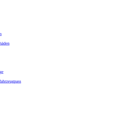
n
chäden
ge
ahrzeugpass