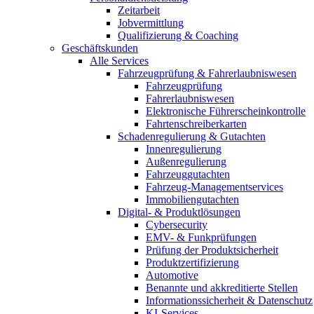
Zeitarbeit
Jobvermittlung
Qualifizierung & Coaching
Geschäftskunden
Alle Services
Fahrzeugprüfung & Fahrerlaubniswesen
Fahrzeugprüfung
Fahrerlaubniswesen
Elektronische Führerscheinkontrolle
Fahrtenschreiberkarten
Schadenregulierung & Gutachten
Innenregulierung
Außenregulierung
Fahrzeuggutachten
Fahrzeug-Managementservices
Immobiliengutachten
Digital- & Produktlösungen
Cybersecurity
EMV- & Funkprüfungen
Prüfung der Produktsicherheit
Produktzertifizierung
Automotive
Benannte und akkreditierte Stellen
Informationssicherheit & Datenschutz
KI-Services