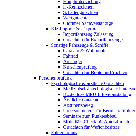
Hauptuntersuchung
H-Kennzeichen
Schadengutachten
Wertgutachten
Oldtimer-Sachverständige
Kfz-Importe & -Exporte
Importfahrzeug Zulassung
Gutachten für Exportfahrzeuge
Sonstige Fahrzeuge & Schiffe
Caravan & Wohnmobil
Fahrrad
Anhänger
Kutschenprüfung
Gutachten für Boote und Yachten
Personenprüfung
Psychologische & ärztliche Gutachten
Medizinisch-Psychologische Unters
Kostenlose MPU-Infoveranstaltung
Ärztliche Gutachten
Abstinenzbeleg
Untersuchungen für Berufskraftfahrer
Seminare zum Punkteabbau
Mobilitäts-Check für Autofahrende
Gutachten für Waffenbesitzer
Fahrerlaubnis