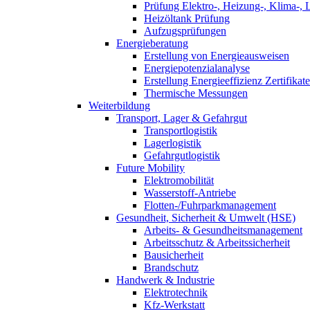
Prüfung Elektro-, Heizung-, Klima-, 
Heizöltank Prüfung
Aufzugsprüfungen
Energieberatung
Erstellung von Energieausweisen
Energiepotenzialanalyse
Erstellung Energieeffizienz Zertifikate
Thermische Messungen
Weiterbildung
Transport, Lager & Gefahrgut
Transportlogistik
Lagerlogistik
Gefahrgutlogistik
Future Mobility
Elektromobilität
Wasserstoff-Antriebe
Flotten-/Fuhrparkmanagement
Gesundheit, Sicherheit & Umwelt (HSE)
Arbeits- & Gesundheitsmanagement
Arbeitsschutz & Arbeitssicherheit
Bausicherheit
Brandschutz
Handwerk & Industrie
Elektrotechnik
Kfz-Werkstatt