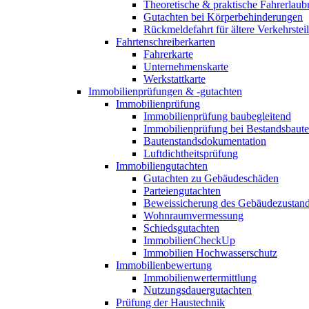
Theoretische & praktische Fahrerlaub
Gutachten bei Körperbehinderungen
Rückmeldefahrt für ältere Verkehrste
Fahrtenschreiberkarten
Fahrerkarte
Unternehmenskarte
Werkstattkarte
Immobilienprüfungen & -gutachten
Immobilienprüfung
Immobilienprüfung baubegleitend
Immobilienprüfung bei Bestandsbaut
Bautenstandsdokumentation
Luftdichtheitsprüfung
Immobiliengutachten
Gutachten zu Gebäudeschäden
Parteiengutachten
Beweissicherung des Gebäudezustan
Wohnraumvermessung
Schiedsgutachten
ImmobilienCheckUp
Immobilien Hochwasserschutz
Immobilienbewertung
Immobilienwertermittlung
Nutzungsdauergutachten
Prüfung der Haustechnik