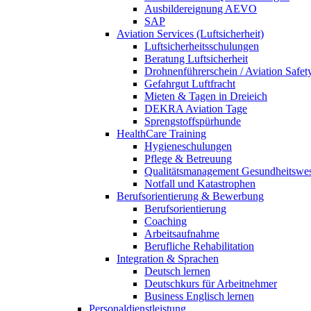
Ausbildereignung AEVO
SAP
Aviation Services (Luftsicherheit)
Luftsicherheitsschulungen
Beratung Luftsicherheit
Drohnenführerschein / Aviation Safet
Gefahrgut Luftfracht
Mieten & Tagen in Dreieich
DEKRA Aviation Tage
Sprengstoffspürhunde
HealthCare Training
Hygieneschulungen
Pflege & Betreuung
Qualitätsmanagement Gesundheitswe
Notfall und Katastrophen
Berufsorientierung & Bewerbung
Berufsorientierung
Coaching
Arbeitsaufnahme
Berufliche Rehabilitation
Integration & Sprachen
Deutsch lernen
Deutschkurs für Arbeitnehmer
Business Englisch lernen
Personaldienstleistung