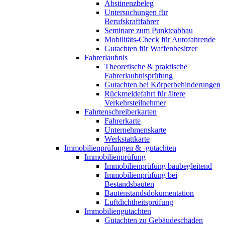
Abstinenzbeleg
Untersuchungen für
Berufskraftfahrer
Seminare zum Punkteabbau
Mobilitäts-Check für Autofahrende
Gutachten für Waffenbesitzer
Fahrerlaubnis
Theoretische & praktische
Fahrerlaubnisprüfung
Gutachten bei Körperbehinderungen
Rückmeldefahrt für ältere
Verkehrsteilnehmer
Fahrtenschreiberkarten
Fahrerkarte
Unternehmenskarte
Werkstattkarte
Immobilienprüfungen & -gutachten
Immobilienprüfung
Immobilienprüfung baubegleitend
Immobilienprüfung bei
Bestandsbauten
Bautenstandsdokumentation
Luftdichtheitsprüfung
Immobiliengutachten
Gutachten zu Gebäudeschäden