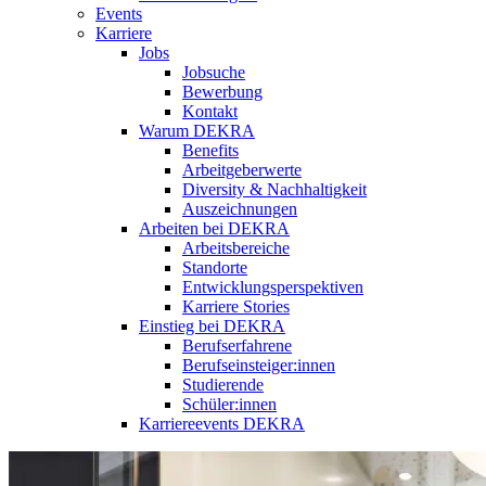
Events
Karriere
Jobs
Jobsuche
Bewerbung
Kontakt
Warum DEKRA
Benefits
Arbeitgeberwerte
Diversity & Nachhaltigkeit
Auszeichnungen
Arbeiten bei DEKRA
Arbeitsbereiche
Standorte
Entwicklungsperspektiven
Karriere Stories
Einstieg bei DEKRA
Berufserfahrene
Berufseinsteiger:innen
Studierende
Schüler:innen
Karriereevents DEKRA