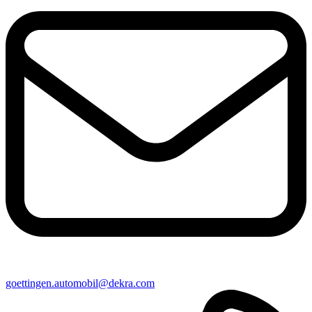
goettingen​.automobil@​dekra.com