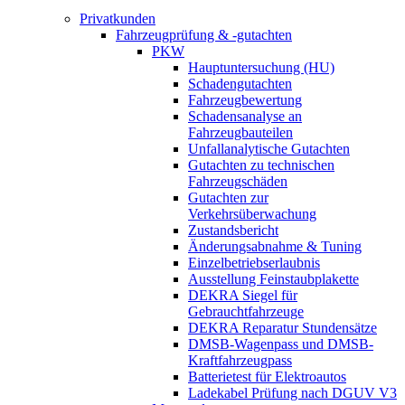
Privatkunden
Fahrzeugprüfung & -gutachten
PKW
Hauptuntersuchung (HU)
Schadengutachten
Fahrzeugbewertung
Schadensanalyse an
Fahrzeugbauteilen
Unfallanalytische Gutachten
Gutachten zu technischen
Fahrzeugschäden
Gutachten zur
Verkehrsüberwachung
Zustandsbericht
Änderungsabnahme & Tuning
Einzelbetriebserlaubnis
Ausstellung Feinstaubplakette
DEKRA Siegel für
Gebrauchtfahrzeuge
DEKRA Reparatur Stundensätze
DMSB-Wagenpass und DMSB-
Kraftfahrzeugpass
Batterietest für Elektroautos
Ladekabel Prüfung nach DGUV V3