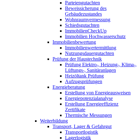
Parteiengutachten
Beweissicherung des
Gebäudezustandes
Wohnraumvermessung
Schiedsgutachten
ImmobilienCheckUp
Immobilien Hochwasserschutz
Immobilienbewertung
Immobilienwertermittlung
Nutzungsdauergutachten
Prüfung der Haustechnik
Prüfung Elektro-, Heizung-, Klima-,
Lüftungs-, Sanitäranlagen
Heizöltank Prüfung
Aufzugsprüfungen
Energieberatung
Erstellung von Energieausweisen
Energiepotenzialanalyse
Erstellung Energieeffizienz
Zertifikate
Thermische Messungen
Weiterbildung
Transport, Lager & Gefahrgut
Transportlogistik
Lagerlogistik