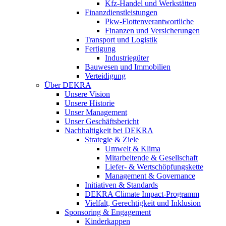
Kfz-Handel und Werkstätten
Finanzdienstleistungen
Pkw‑Flottenverantwortliche
Finanzen und Versicherungen
Transport und Logistik
Fertigung
Industriegüter
Bauwesen und Immobilien
Verteidigung
Über DEKRA
Unsere Vision
Unsere Historie
Unser Management
Unser Geschäftsbericht
Nachhaltigkeit bei DEKRA
Strategie & Ziele
Umwelt & Klima
Mitarbeitende & Gesellschaft
Liefer- & Wertschöpfungskette
Management & Governance
Initiativen & Standards
DEKRA Climate Impact-Programm
Vielfalt, Gerechtigkeit und Inklusion​
Sponsoring & Engagement
Kinderkappen