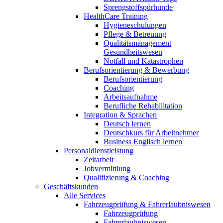
Sprengstoffspürhunde
HealthCare Training
Hygieneschulungen
Pflege & Betreuung
Qualitätsmanagement
Gesundheitswesen
Notfall und Katastrophen
Berufsorientierung & Bewerbung
Berufsorientierung
Coaching
Arbeitsaufnahme
Berufliche Rehabilitation
Integration & Sprachen
Deutsch lernen
Deutschkurs für Arbeitnehmer
Business Englisch lernen
Personaldienstleistung
Zeitarbeit
Jobvermittlung
Qualifizierung & Coaching
Geschäftskunden
Alle Services
Fahrzeugprüfung & Fahrerlaubniswesen
Fahrzeugprüfung
Fahrerlaubniswesen