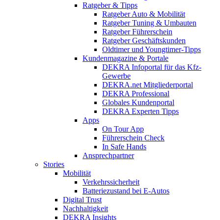
Ratgeber & Tipps
Ratgeber Auto & Mobilität
Ratgeber Tuning & Umbauten
Ratgeber Führerschein
Ratgeber Geschäftskunden
Oldtimer und Youngtimer-Tipps
Kundenmagazine & Portale
DEKRA Infoportal für das Kfz-
Gewerbe
DEKRA.net Mitgliederportal
DEKRA Professional
Globales Kundenportal
DEKRA Experten Tipps
Apps
On Tour App
Führerschein Check
In Safe Hands
Ansprechpartner
Stories
Mobilität
Verkehrssicherheit
Batteriezustand bei E-Autos
Digital Trust
Nachhaltigkeit
DEKRA Insights