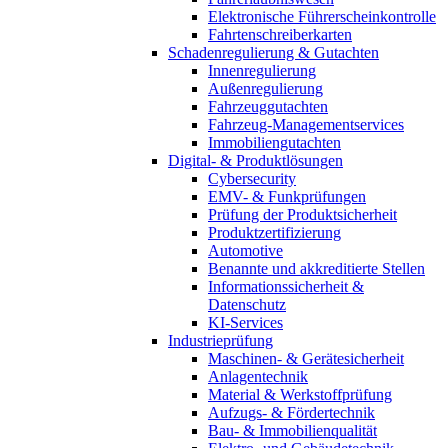
Elektronische Führerscheinkontrolle
Fahrtenschreiberkarten
Schadenregulierung & Gutachten
Innenregulierung
Außenregulierung
Fahrzeuggutachten
Fahrzeug-Managementservices
Immobiliengutachten
Digital- & Produktlösungen
Cybersecurity
EMV- & Funkprüfungen
Prüfung der Produktsicherheit
Produktzertifizierung
Automotive
Benannte und akkreditierte Stellen
Informationssicherheit &
Datenschutz
KI-Services
Industrieprüfung
Maschinen- & Gerätesicherheit
Anlagentechnik
Material & Werkstoffprüfung
Aufzugs- & Fördertechnik
Bau- & Immobilienqualität