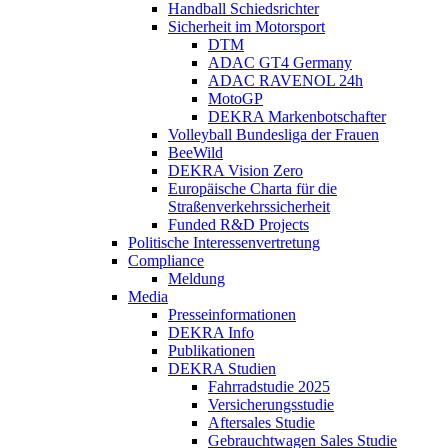
Handball Schiedsrichter
Sicherheit im Motorsport
DTM
ADAC GT4 Germany
ADAC RAVENOL 24h
MotoGP
DEKRA Markenbotschafter
Volleyball Bundesliga der Frauen
BeeWild
DEKRA Vision Zero
Europäische Charta für die
Straßenverkehrssicherheit
Funded R&D Projects
Politische Interessenvertretung
Compliance
Meldung
Media
Presseinformationen
DEKRA Info
Publikationen
DEKRA Studien
Fahrradstudie 2025
Versicherungsstudie
Aftersales Studie
Gebrauchtwagen Sales Studie