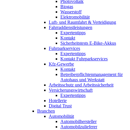
Photovoltaik
Biogas
Wasserstoff
Elektromobilität
Luft- und Raumfahrt & Verteidigung
Fahrraddienstleistungen
Expertentipps
Kontakt
Sicherheitstests E-Bike-Akkus
Fuhrparkservices
Expertentipps
Kontakt Fuhrparkservices
Kfz-Gewerbe
Kontakt
Betreiberpflichtenmanagement für
Autohaus und Werkstatt
Arbeitsschutz und Arbeitssicherheit
Versicherungswirtschaft
Expertentipps
Hotellerie
Digital Trust
Branchen
Automobilität
Automobilhersteller
Automobilzulieferer