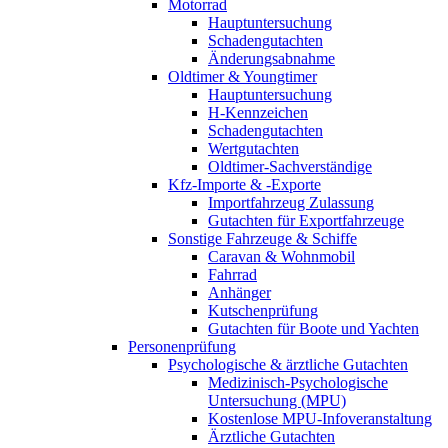
Motorrad
Hauptuntersuchung
Schadengutachten
Änderungsabnahme
Oldtimer & Youngtimer
Hauptuntersuchung
H-Kennzeichen
Schadengutachten
Wertgutachten
Oldtimer-Sachverständige
Kfz-Importe & -Exporte
Importfahrzeug Zulassung
Gutachten für Exportfahrzeuge
Sonstige Fahrzeuge & Schiffe
Caravan & Wohnmobil
Fahrrad
Anhänger
Kutschenprüfung
Gutachten für Boote und Yachten
Personenprüfung
Psychologische & ärztliche Gutachten
Medizinisch-Psychologische
Untersuchung (MPU)
Kostenlose MPU-Infoveranstaltung
Ärztliche Gutachten