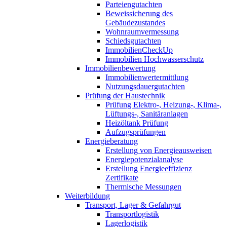
Parteiengutachten
Beweissicherung des
Gebäudezustandes
Wohnraumvermessung
Schiedsgutachten
ImmobilienCheckUp
Immobilien Hochwasserschutz
Immobilienbewertung
Immobilienwertermittlung
Nutzungsdauergutachten
Prüfung der Haustechnik
Prüfung Elektro-, Heizung-, Klima-,
Lüftungs-, Sanitäranlagen
Heizöltank Prüfung
Aufzugsprüfungen
Energieberatung
Erstellung von Energieausweisen
Energiepotenzialanalyse
Erstellung Energieeffizienz
Zertifikate
Thermische Messungen
Weiterbildung
Transport, Lager & Gefahrgut
Transportlogistik
Lagerlogistik