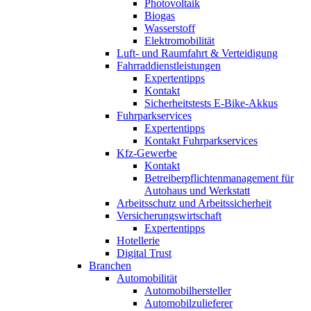
Photovoltaik
Biogas
Wasserstoff
Elektromobilität
Luft- und Raumfahrt & Verteidigung
Fahrraddienstleistungen
Expertentipps
Kontakt
Sicherheitstests E-Bike-Akkus
Fuhrparkservices
Expertentipps
Kontakt Fuhrparkservices
Kfz-Gewerbe
Kontakt
Betreiberpflichtenmanagement für
Autohaus und Werkstatt
Arbeitsschutz und Arbeitssicherheit
Versicherungswirtschaft
Expertentipps
Hotellerie
Digital Trust
Branchen
Automobilität
Automobilhersteller
Automobilzulieferer