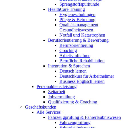
Sprengstoffspürhunde
HealthCare Training
Hygieneschulungen
Pflege & Betreuung
Qualitätsmanagement
Gesundheitswesen
Notfall und Katastrophen
Berufsorientierung & Bewerbung
Berufsorientierung
Coaching
Arbeitsaufnahme
Berufliche Rehabilitation
Integration & Sprachen
Deutsch lernen
Deutschkurs für Arbeitnehmer
Business Englisch lernen
Personaldienstleistung
Zeitarbeit
Jobvermittlung
Qualifizierung & Coaching
Geschäftskunden
Alle Services
Fahrzeugprüfung & Fahrerlaubniswesen
Fahrzeugprüfung
Fahrerlaubniswesen