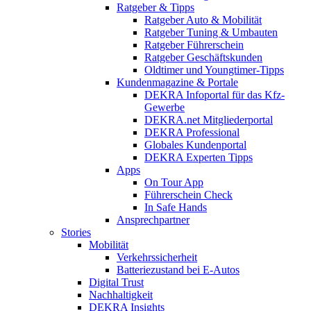
Ratgeber & Tipps
Ratgeber Auto & Mobilität
Ratgeber Tuning & Umbauten
Ratgeber Führerschein
Ratgeber Geschäftskunden
Oldtimer und Youngtimer-Tipps
Kundenmagazine & Portale
DEKRA Infoportal für das Kfz-
Gewerbe
DEKRA.net Mitgliederportal
DEKRA Professional
Globales Kundenportal
DEKRA Experten Tipps
Apps
On Tour App
Führerschein Check
In Safe Hands
Ansprechpartner
Stories
Mobilität
Verkehrssicherheit
Batteriezustand bei E-Autos
Digital Trust
Nachhaltigkeit
DEKRA Insights