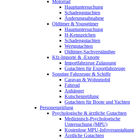
Motorrad
Hauptuntersuchung
Schadengutachten
Änderungsabnahme
Oldtimer & Youngtimer
Hauptuntersuchung
H-Kennzeichen
Schadengutachten
Wertgutachten
Oldtimer-Sachverständige
Kfz-Importe & -Exporte
Importfahrzeug Zulassung
Gutachten für Exportfahrzeuge
Sonstige Fahrzeuge & Schiffe
Caravan & Wohnmobil
Fahrrad
Anhänger
Kutschenprüfung
Gutachten für Boote und Yachten
Personenprüfung
Psychologische & ärztliche Gutachten
Medizinisch-Psychologische
Untersuchung (MPU)
Kostenlose MPU-Infoveranstaltung
Ärztliche Gutachten