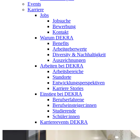
Events
Karriere
Jobs
Jobsuche
Bewerbung
Kontakt
Warum DEKRA
Benefits
Arbeitgeberwerte
Diversity & Nachhaltigkeit
Auszeichnungen
Arbeiten bei DEKRA
Arbeitsbereiche
Standorte
Entwicklungsperspektiven
Karriere Stories
Einstieg bei DEKRA
Berufserfahrene
Berufseinsteiger:innen
Studierende
Schüler:innen
Karriereevents DEKRA