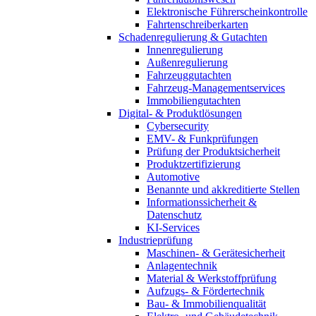
Elektronische Führerscheinkontrolle
Fahrtenschreiberkarten
Schadenregulierung & Gutachten
Innenregulierung
Außenregulierung
Fahrzeuggutachten
Fahrzeug-Managementservices
Immobiliengutachten
Digital- & Produktlösungen
Cybersecurity
EMV- & Funkprüfungen
Prüfung der Produktsicherheit
Produktzertifizierung
Automotive
Benannte und akkreditierte Stellen
Informationssicherheit &
Datenschutz
KI-Services
Industrieprüfung
Maschinen- & Gerätesicherheit
Anlagentechnik
Material & Werkstoffprüfung
Aufzugs- & Fördertechnik
Bau- & Immobilienqualität