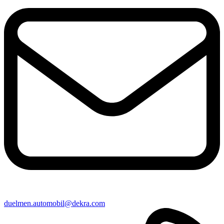
duelmen​.automobil@​dekra.com