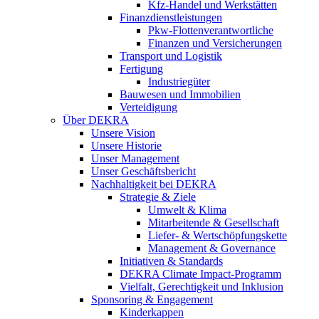
Kfz-Handel und Werkstätten
Finanzdienstleistungen
Pkw‑Flottenverantwortliche
Finanzen und Versicherungen
Transport und Logistik
Fertigung
Industriegüter
Bauwesen und Immobilien
Verteidigung
Über DEKRA
Unsere Vision
Unsere Historie
Unser Management
Unser Geschäftsbericht
Nachhaltigkeit bei DEKRA
Strategie & Ziele
Umwelt & Klima
Mitarbeitende & Gesellschaft
Liefer- & Wertschöpfungskette
Management & Governance
Initiativen & Standards
DEKRA Climate Impact-Programm
Vielfalt, Gerechtigkeit und Inklusion​
Sponsoring & Engagement
Kinderkappen