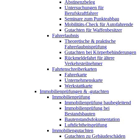
Abstinenzbeleg
Untersuchungen für
Berufskraftfahrer
Seminare zum Punkteabbau
Mobilitäts-Check für Autofahrende
Gutachten für Waffenbesitzer
Fahrerlaubnis
Theoretische & praktische
Fahrerlaubnisprüfung
Gutachten bei Körperbehinderungen
Rückmeldefahrt für ältere
Verkehrsteilnehmer
Fahrtenschreiberkarten
Fahrerkarte
Unternehmenskarte
Werkstattkarte
Immobilienprüfungen & -gutachten
Immobilienprüfung
Immobilienprüfung baubegleitend
Immobilienprüfung bei
Bestandsbauten
Bautenstandsdokumentation
Luftdichtheitsprüfung
Immobiliengutachten
Gutachten zu Gebäudeschäden