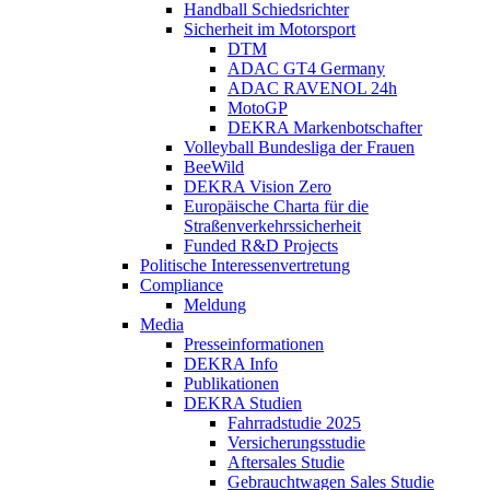
Handball Schiedsrichter
Sicherheit im Motorsport
DTM
ADAC GT4 Germany
ADAC RAVENOL 24h
MotoGP
DEKRA Markenbotschafter
Volleyball Bundesliga der Frauen
BeeWild
DEKRA Vision Zero
Europäische Charta für die
Straßenverkehrssicherheit
Funded R&D Projects
Politische Interessenvertretung
Compliance
Meldung
Media
Presseinformationen
DEKRA Info
Publikationen
DEKRA Studien
Fahrradstudie 2025
Versicherungsstudie
Aftersales Studie
Gebrauchtwagen Sales Studie