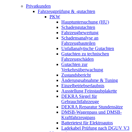
Privatkunden
Fahrzeugprüfung & -gutachten
PKW
Hauptuntersuchung (HU)
Schadengutachten
Fahrzeugbewertung
Schadensanalyse an
Fahrzeugbauteilen
Unfallanalytische Gutachten
Gutachten zu technischen
Fahrzeugschäden
Gutachten zur
Verkehrsüberwachung
Zustandsbericht
Änderungsabnahme & Tuning
Einzelbetriebserlaubnis
Ausstellung Feinstaubplakette
DEKRA Siegel für
Gebrauchtfahrzeuge
DEKRA Reparatur Stundensätze
DMSB-Wagenpass und DMSB-
Kraftfahrzeugpass
Batterietest für Elektroautos
Ladekabel Prüfung nach DGUV V3