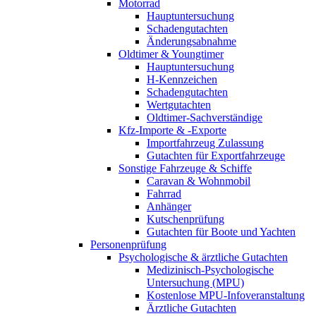
Motorrad
Hauptuntersuchung
Schadengutachten
Änderungsabnahme
Oldtimer & Youngtimer
Hauptuntersuchung
H-Kennzeichen
Schadengutachten
Wertgutachten
Oldtimer-Sachverständige
Kfz-Importe & -Exporte
Importfahrzeug Zulassung
Gutachten für Exportfahrzeuge
Sonstige Fahrzeuge & Schiffe
Caravan & Wohnmobil
Fahrrad
Anhänger
Kutschenprüfung
Gutachten für Boote und Yachten
Personenprüfung
Psychologische & ärztliche Gutachten
Medizinisch-Psychologische
Untersuchung (MPU)
Kostenlose MPU-Infoveranstaltung
Ärztliche Gutachten