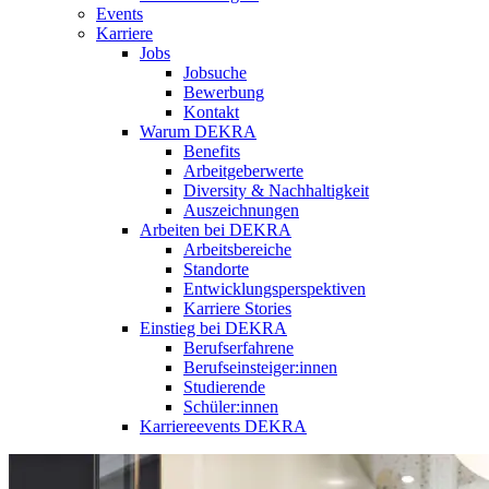
Events
Karriere
Jobs
Jobsuche
Bewerbung
Kontakt
Warum DEKRA
Benefits
Arbeitgeberwerte
Diversity & Nachhaltigkeit
Auszeichnungen
Arbeiten bei DEKRA
Arbeitsbereiche
Standorte
Entwicklungsperspektiven
Karriere Stories
Einstieg bei DEKRA
Berufserfahrene
Berufseinsteiger:innen
Studierende
Schüler:innen
Karriereevents DEKRA