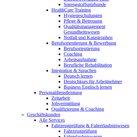
Sprengstoffspürhunde
HealthCare Training
Hygieneschulungen
Pflege & Betreuung
Qualitätsmanagement
Gesundheitswesen
Notfall und Katastrophen
Berufsorientierung & Bewerbung
Berufsorientierung
Coaching
Arbeitsaufnahme
Berufliche Rehabilitation
Integration & Sprachen
Deutsch lernen
Deutschkurs für Arbeitnehmer
Business Englisch lernen
Personaldienstleistung
Zeitarbeit
Jobvermittlung
Qualifizierung & Coaching
Geschäftskunden
Alle Services
Fahrzeugprüfung & Fahrerlaubniswesen
Fahrzeugprüfung
Fahrerlaubniswesen