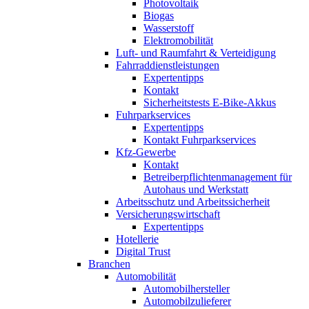
Photovoltaik
Biogas
Wasserstoff
Elektromobilität
Luft- und Raumfahrt & Verteidigung
Fahrraddienstleistungen
Expertentipps
Kontakt
Sicherheitstests E-Bike-Akkus
Fuhrparkservices
Expertentipps
Kontakt Fuhrparkservices
Kfz-Gewerbe
Kontakt
Betreiberpflichtenmanagement für
Autohaus und Werkstatt
Arbeitsschutz und Arbeitssicherheit
Versicherungswirtschaft
Expertentipps
Hotellerie
Digital Trust
Branchen
Automobilität
Automobilhersteller
Automobilzulieferer