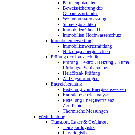
Parteiengutachten
Beweissicherung des
Gebäudezustandes
Wohnraumvermessung
Schiedsgutachten
ImmobilienCheckUp
Immobilien Hochwasserschutz
Immobilienbewertung
Immobilienwertermittlung
Nutzungsdauergutachten
Prüfung der Haustechnik
Prüfung Elektro-, Heizung-, Klima-,
Lüftungs-, Sanitäranlagen
Heizöltank Prüfung
Aufzugsprüfungen
Energieberatung
Erstellung von Energieausweisen
Energiepotenzialanalyse
Erstellung Energieeffizienz
Zertifikate
Thermische Messungen
Weiterbildung
Transport, Lager & Gefahrgut
Transportlogistik
Lagerlogistik