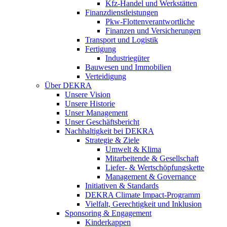
Kfz-Handel und Werkstätten
Finanzdienstleistungen
Pkw‑Flottenverantwortliche
Finanzen und Versicherungen
Transport und Logistik
Fertigung
Industriegüter
Bauwesen und Immobilien
Verteidigung
Über DEKRA
Unsere Vision
Unsere Historie
Unser Management
Unser Geschäftsbericht
Nachhaltigkeit bei DEKRA
Strategie & Ziele
Umwelt & Klima
Mitarbeitende & Gesellschaft
Liefer- & Wertschöpfungskette
Management & Governance
Initiativen & Standards
DEKRA Climate Impact-Programm
Vielfalt, Gerechtigkeit und Inklusion​
Sponsoring & Engagement
Kinderkappen