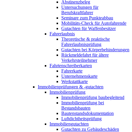
Abstinenzbeleg
Untersuchungen für
Berufskraftfahrer
Seminare zum Punkteabbau
Mobilitäts-Check für Autofahrende
Gutachten für Waffenbesitzer
Fahrerlaubnis
Theoretische & praktische
Fahrerlaubnisprüfung
Gutachten bei Körperbehinderungen
Rückmeldefahrt für ältere
Verkehrsteilnehmer
Fahrtenschreiberkarten
Fahrerkarte
Unternehmenskarte
Werkstattkarte
Immobilienprüfungen & -gutachten
Immobilienprüfung
Immobilienprüfung baubegleitend
Immobilienprüfung bei
Bestandsbauten
Bautenstandsdokumentation
Luftdichtheitsprüfung
Immobiliengutachten
Gutachten zu Gebäudeschäden