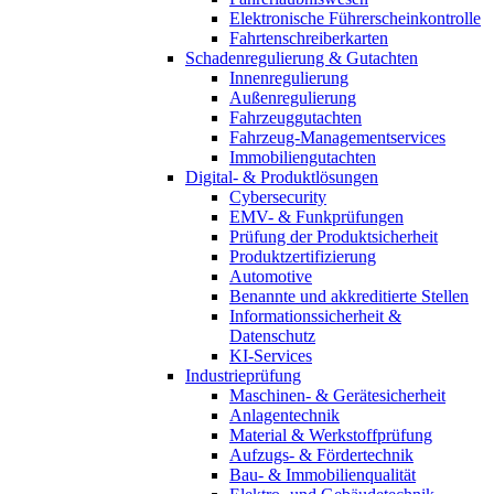
Elektronische Führerscheinkontrolle
Fahrtenschreiberkarten
Schadenregulierung & Gutachten
Innenregulierung
Außenregulierung
Fahrzeuggutachten
Fahrzeug-Managementservices
Immobiliengutachten
Digital- & Produktlösungen
Cybersecurity
EMV- & Funkprüfungen
Prüfung der Produktsicherheit
Produktzertifizierung
Automotive
Benannte und akkreditierte Stellen
Informationssicherheit &
Datenschutz
KI-Services
Industrieprüfung
Maschinen- & Gerätesicherheit
Anlagentechnik
Material & Werkstoffprüfung
Aufzugs- & Fördertechnik
Bau- & Immobilienqualität