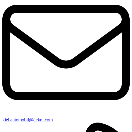
kiel​.automobil@​dekra.com