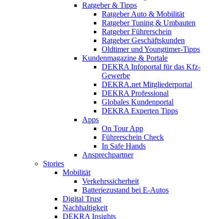
Ratgeber & Tipps
Ratgeber Auto & Mobilität
Ratgeber Tuning & Umbauten
Ratgeber Führerschein
Ratgeber Geschäftskunden
Oldtimer und Youngtimer-Tipps
Kundenmagazine & Portale
DEKRA Infoportal für das Kfz-
Gewerbe
DEKRA.net Mitgliederportal
DEKRA Professional
Globales Kundenportal
DEKRA Experten Tipps
Apps
On Tour App
Führerschein Check
In Safe Hands
Ansprechpartner
Stories
Mobilität
Verkehrssicherheit
Batteriezustand bei E-Autos
Digital Trust
Nachhaltigkeit
DEKRA Insights