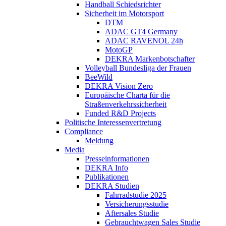
Handball Schiedsrichter
Sicherheit im Motorsport
DTM
ADAC GT4 Germany
ADAC RAVENOL 24h
MotoGP
DEKRA Markenbotschafter
Volleyball Bundesliga der Frauen
BeeWild
DEKRA Vision Zero
Europäische Charta für die
Straßenverkehrssicherheit
Funded R&D Projects
Politische Interessenvertretung
Compliance
Meldung
Media
Presseinformationen
DEKRA Info
Publikationen
DEKRA Studien
Fahrradstudie 2025
Versicherungsstudie
Aftersales Studie
Gebrauchtwagen Sales Studie