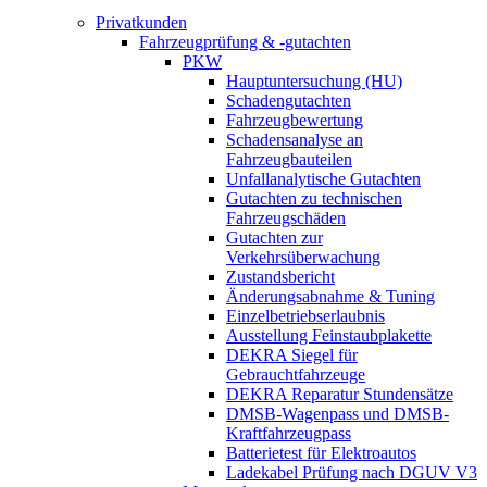
Privatkunden
Fahrzeugprüfung & -gutachten
PKW
Hauptuntersuchung (HU)
Schadengutachten
Fahrzeugbewertung
Schadensanalyse an
Fahrzeugbauteilen
Unfallanalytische Gutachten
Gutachten zu technischen
Fahrzeugschäden
Gutachten zur
Verkehrsüberwachung
Zustandsbericht
Änderungsabnahme & Tuning
Einzelbetriebserlaubnis
Ausstellung Feinstaubplakette
DEKRA Siegel für
Gebrauchtfahrzeuge
DEKRA Reparatur Stundensätze
DMSB-Wagenpass und DMSB-
Kraftfahrzeugpass
Batterietest für Elektroautos
Ladekabel Prüfung nach DGUV V3