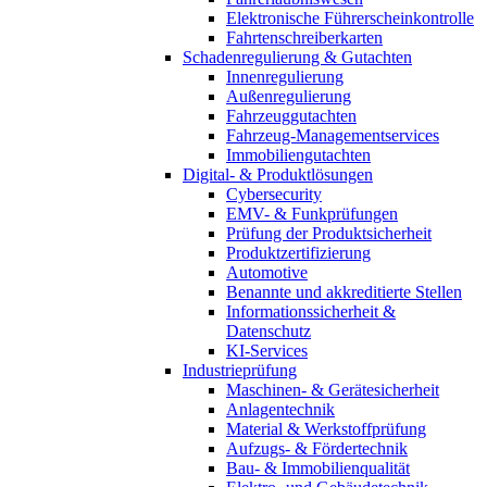
Elektronische Führerscheinkontrolle
Fahrtenschreiberkarten
Schadenregulierung & Gutachten
Innenregulierung
Außenregulierung
Fahrzeuggutachten
Fahrzeug-Managementservices
Immobiliengutachten
Digital- & Produktlösungen
Cybersecurity
EMV- & Funkprüfungen
Prüfung der Produktsicherheit
Produktzertifizierung
Automotive
Benannte und akkreditierte Stellen
Informationssicherheit &
Datenschutz
KI-Services
Industrieprüfung
Maschinen- & Gerätesicherheit
Anlagentechnik
Material & Werkstoffprüfung
Aufzugs- & Fördertechnik
Bau- & Immobilienqualität