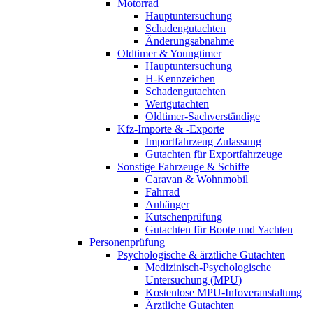
Motorrad
Hauptuntersuchung
Schadengutachten
Änderungsabnahme
Oldtimer & Youngtimer
Hauptuntersuchung
H-Kennzeichen
Schadengutachten
Wertgutachten
Oldtimer-Sachverständige
Kfz-Importe & -Exporte
Importfahrzeug Zulassung
Gutachten für Exportfahrzeuge
Sonstige Fahrzeuge & Schiffe
Caravan & Wohnmobil
Fahrrad
Anhänger
Kutschenprüfung
Gutachten für Boote und Yachten
Personenprüfung
Psychologische & ärztliche Gutachten
Medizinisch-Psychologische
Untersuchung (MPU)
Kostenlose MPU-Infoveranstaltung
Ärztliche Gutachten