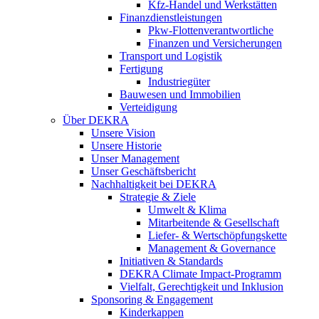
Kfz-Handel und Werkstätten
Finanzdienstleistungen
Pkw‑Flottenverantwortliche
Finanzen und Versicherungen
Transport und Logistik
Fertigung
Industriegüter
Bauwesen und Immobilien
Verteidigung
Über DEKRA
Unsere Vision
Unsere Historie
Unser Management
Unser Geschäftsbericht
Nachhaltigkeit bei DEKRA
Strategie & Ziele
Umwelt & Klima
Mitarbeitende & Gesellschaft
Liefer- & Wertschöpfungskette
Management & Governance
Initiativen & Standards
DEKRA Climate Impact-Programm
Vielfalt, Gerechtigkeit und Inklusion​
Sponsoring & Engagement
Kinderkappen