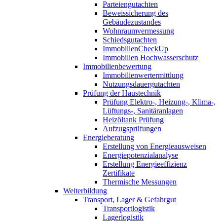
Parteiengutachten
Beweissicherung des
Gebäudezustandes
Wohnraumvermessung
Schiedsgutachten
ImmobilienCheckUp
Immobilien Hochwasserschutz
Immobilienbewertung
Immobilienwertermittlung
Nutzungsdauergutachten
Prüfung der Haustechnik
Prüfung Elektro-, Heizung-, Klima-,
Lüftungs-, Sanitäranlagen
Heizöltank Prüfung
Aufzugsprüfungen
Energieberatung
Erstellung von Energieausweisen
Energiepotenzialanalyse
Erstellung Energieeffizienz
Zertifikate
Thermische Messungen
Weiterbildung
Transport, Lager & Gefahrgut
Transportlogistik
Lagerlogistik