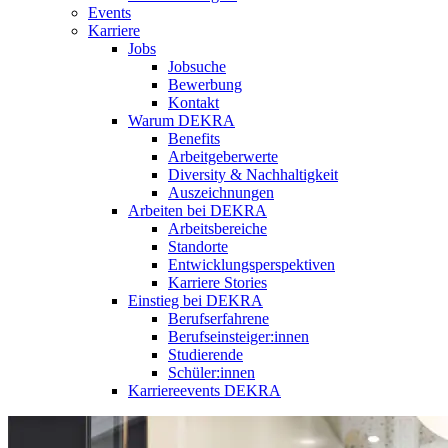
Events
Karriere
Jobs
Jobsuche
Bewerbung
Kontakt
Warum DEKRA
Benefits
Arbeitgeberwerte
Diversity & Nachhaltigkeit
Auszeichnungen
Arbeiten bei DEKRA
Arbeitsbereiche
Standorte
Entwicklungsperspektiven
Karriere Stories
Einstieg bei DEKRA
Berufserfahrene
Berufseinsteiger:innen
Studierende
Schüler:innen
Karriereevents DEKRA