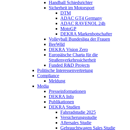
Handball Schiedsrichter
Sicherheit im Motorsport
DTM
ADAC GT4 Germany
ADAC RAVENOL 24h
MotoGP
DEKRA Markenbotschafter
Volleyball Bundesliga der Frauen
BeeWild
DEKRA Vision Zero
Europäische Charta für die
Straßenverkehrssicherheit
Funded R&D Projects
Politische Interessenvertretung
Compliance
Meldung
Media
Presseinformationen
DEKRA Info
Publikationen
DEKRA Studien
Fahrradstudie 2025
Versicherungsstudie
Aftersales Studie
Gebrauchtwagen Sales Studie