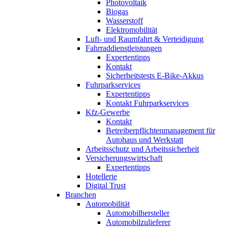
Photovoltaik
Biogas
Wasserstoff
Elektromobilität
Luft- und Raumfahrt & Verteidigung
Fahrraddienstleistungen
Expertentipps
Kontakt
Sicherheitstests E-Bike-Akkus
Fuhrparkservices
Expertentipps
Kontakt Fuhrparkservices
Kfz-Gewerbe
Kontakt
Betreiberpflichtenmanagement für
Autohaus und Werkstatt
Arbeitsschutz und Arbeitssicherheit
Versicherungswirtschaft
Expertentipps
Hotellerie
Digital Trust
Branchen
Automobilität
Automobilhersteller
Automobilzulieferer