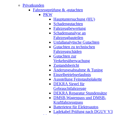
Privatkunden
Fahrzeugprüfung & -gutachten
PKW
Hauptuntersuchung (HU)
Schadengutachten
Fahrzeugbewertung
Schadensanalyse an
Fahrzeugbauteilen
Unfallanalytische Gutachten
Gutachten zu technischen
Fahrzeugschäden
Gutachten zur
Verkehrsüberwachung
Zustandsbericht
Änderungsabnahme & Tuning
Einzelbetriebserlaubnis
Ausstellung Feinstaubplakette
DEKRA Siegel für
Gebrauchtfahrzeuge
DEKRA Reparatur Stundensätze
DMSB-Wagenpass und DMSB-
Kraftfahrzeugpass
Batterietest für Elektroautos
Ladekabel Prüfung nach DGUV V3