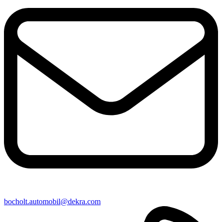
bocholt​.automobil@​dekra.com