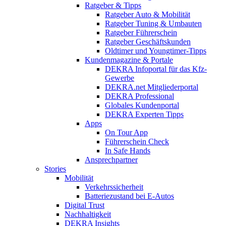
Ratgeber & Tipps
Ratgeber Auto & Mobilität
Ratgeber Tuning & Umbauten
Ratgeber Führerschein
Ratgeber Geschäftskunden
Oldtimer und Youngtimer-Tipps
Kundenmagazine & Portale
DEKRA Infoportal für das Kfz-
Gewerbe
DEKRA.net Mitgliederportal
DEKRA Professional
Globales Kundenportal
DEKRA Experten Tipps
Apps
On Tour App
Führerschein Check
In Safe Hands
Ansprechpartner
Stories
Mobilität
Verkehrssicherheit
Batteriezustand bei E-Autos
Digital Trust
Nachhaltigkeit
DEKRA Insights