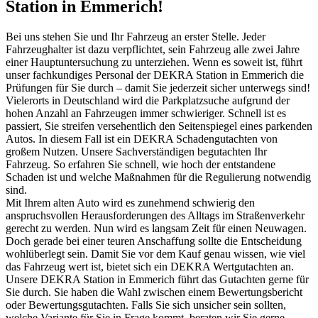
Station in Emmerich!
Bei uns stehen Sie und Ihr Fahrzeug an erster Stelle. Jeder
Fahrzeughalter ist dazu verpflichtet, sein Fahrzeug alle zwei Jahre
einer Hauptuntersuchung zu unterziehen. Wenn es soweit ist, führt
unser fachkundiges Personal der DEKRA Station in Emmerich die
Prüfungen für Sie durch – damit Sie jederzeit sicher unterwegs sind!
Vielerorts in Deutschland wird die Parkplatzsuche aufgrund der
hohen Anzahl an Fahrzeugen immer schwieriger. Schnell ist es
passiert, Sie streifen versehentlich den Seitenspiegel eines parkenden
Autos. In diesem Fall ist ein DEKRA Schadengutachten von
großem Nutzen. Unsere Sachverständigen begutachten Ihr
Fahrzeug. So erfahren Sie schnell, wie hoch der entstandene
Schaden ist und welche Maßnahmen für die Regulierung notwendig
sind.
Mit Ihrem alten Auto wird es zunehmend schwierig den
anspruchsvollen Herausforderungen des Alltags im Straßenverkehr
gerecht zu werden. Nun wird es langsam Zeit für einen Neuwagen.
Doch gerade bei einer teuren Anschaffung sollte die Entscheidung
wohlüberlegt sein. Damit Sie vor dem Kauf genau wissen, wie viel
das Fahrzeug wert ist, bietet sich ein DEKRA Wertgutachten an.
Unsere DEKRA Station in Emmerich führt das Gutachten gerne für
Sie durch. Sie haben die Wahl zwischen einem Bewertungsbericht
oder Bewertungsgutachten. Falls Sie sich unsicher sein sollten,
welche Variante für Sie in Frage kommt, beraten wir Sie gerne.