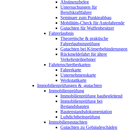
Abstinenzbeleg
Untersuchungen für
Berufskraftfahrer
Seminare zum Punkteabbau
Mobilitäts-Check für Autofahrende
Gutachten für Waffenbesitzer
Fahrerlaubnis
Theoretische & praktische
Fahrerlaubnisprüfung
Gutachten bei Körperbehinderungen
Rückmeldefahrt für ältere
Verkehrsteilnehmer
Fahrtenschreiberkarten
Fahrerkarte
Unternehmenskarte
Werkstattkarte
Immobilienprüfungen & -gutachten
Immobilienprüfung
Immobilienprüfung baubegleitend
Immobilienprüfung bei
Bestandsbauten
Bautenstandsdokumentation
Luftdichtheitsprüfung
Immobiliengutachten
Gutachten zu Gebäudeschäden