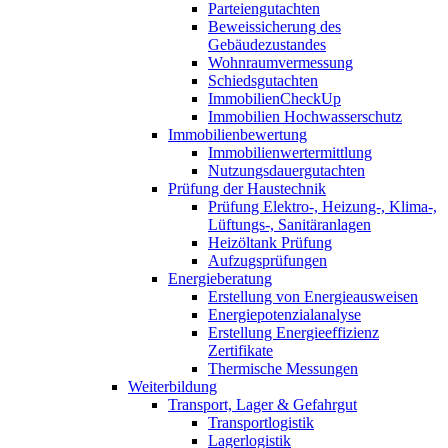
Parteiengutachten
Beweissicherung des
Gebäudezustandes
Wohnraumvermessung
Schiedsgutachten
ImmobilienCheckUp
Immobilien Hochwasserschutz
Immobilienbewertung
Immobilienwertermittlung
Nutzungsdauergutachten
Prüfung der Haustechnik
Prüfung Elektro-, Heizung-, Klima-,
Lüftungs-, Sanitäranlagen
Heizöltank Prüfung
Aufzugsprüfungen
Energieberatung
Erstellung von Energieausweisen
Energiepotenzialanalyse
Erstellung Energieeffizienz
Zertifikate
Thermische Messungen
Weiterbildung
Transport, Lager & Gefahrgut
Transportlogistik
Lagerlogistik