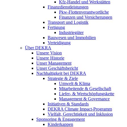
Kfz-Handel und Werkstätten
Finanzdienstleistungen
Pkw‑Flottenverantwortliche
Finanzen und Versicherungen
Transport und Logistik
Fertigung
Industriegüter
Bauwesen und Immobilien
Verteidigung
Über DEKRA
Unsere Vision
Unsere Historie
Unser Management
Unser Geschäftsbericht
Nachhaltigkeit bei DEKRA
Strategie & Ziele
Umwelt & Klima
Mitarbeitende & Gesellschaft
Liefer- & Wertschöpfungskette
Management & Governance
Initiativen & Standards
DEKRA Climate Impact-Programm
Vielfalt, Gerechtigkeit und Inklusion​
Sponsoring & Engagement
Kinderkappen