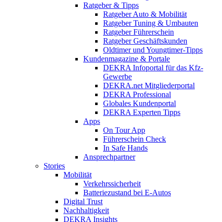
Ratgeber & Tipps
Ratgeber Auto & Mobilität
Ratgeber Tuning & Umbauten
Ratgeber Führerschein
Ratgeber Geschäftskunden
Oldtimer und Youngtimer-Tipps
Kundenmagazine & Portale
DEKRA Infoportal für das Kfz-
Gewerbe
DEKRA.net Mitgliederportal
DEKRA Professional
Globales Kundenportal
DEKRA Experten Tipps
Apps
On Tour App
Führerschein Check
In Safe Hands
Ansprechpartner
Stories
Mobilität
Verkehrssicherheit
Batteriezustand bei E-Autos
Digital Trust
Nachhaltigkeit
DEKRA Insights