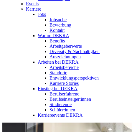
Events
Karriere
Jobs
Jobsuche
Bewerbung
Kontakt
Warum DEKRA
Benefits
Arbeitgeberwerte
Diversity & Nachhaltigkeit
Auszeichnungen
Arbeiten bei DEKRA
Arbeitsbereiche
Standorte
Entwicklungsperspektiven
Karriere Stories
Einstieg bei DEKRA
Berufserfahrene
Berufseinsteiger:innen
Studierende
Schüler:innen
Karriereevents DEKRA