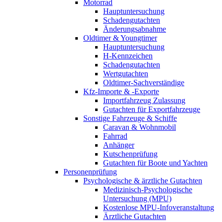
Motorrad
Hauptuntersuchung
Schadengutachten
Änderungsabnahme
Oldtimer & Youngtimer
Hauptuntersuchung
H-Kennzeichen
Schadengutachten
Wertgutachten
Oldtimer-Sachverständige
Kfz-Importe & -Exporte
Importfahrzeug Zulassung
Gutachten für Exportfahrzeuge
Sonstige Fahrzeuge & Schiffe
Caravan & Wohnmobil
Fahrrad
Anhänger
Kutschenprüfung
Gutachten für Boote und Yachten
Personenprüfung
Psychologische & ärztliche Gutachten
Medizinisch-Psychologische
Untersuchung (MPU)
Kostenlose MPU-Infoveranstaltung
Ärztliche Gutachten