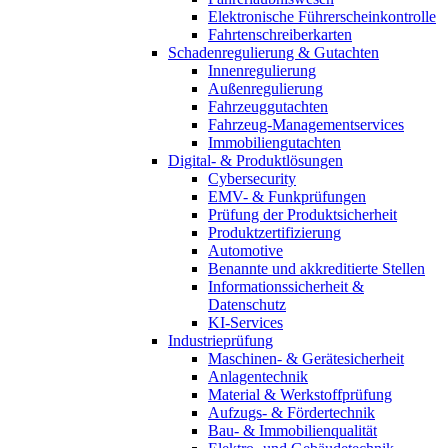
Elektronische Führerscheinkontrolle
Fahrtenschreiberkarten
Schadenregulierung & Gutachten
Innenregulierung
Außenregulierung
Fahrzeuggutachten
Fahrzeug-Managementservices
Immobiliengutachten
Digital- & Produktlösungen
Cybersecurity
EMV- & Funkprüfungen
Prüfung der Produktsicherheit
Produktzertifizierung
Automotive
Benannte und akkreditierte Stellen
Informationssicherheit &
Datenschutz
KI-Services
Industrieprüfung
Maschinen- & Gerätesicherheit
Anlagentechnik
Material & Werkstoffprüfung
Aufzugs- & Fördertechnik
Bau- & Immobilienqualität