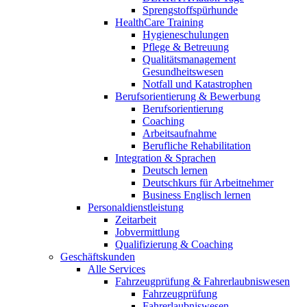
Sprengstoffspürhunde
HealthCare Training
Hygieneschulungen
Pflege & Betreuung
Qualitätsmanagement
Gesundheitswesen
Notfall und Katastrophen
Berufsorientierung & Bewerbung
Berufsorientierung
Coaching
Arbeitsaufnahme
Berufliche Rehabilitation
Integration & Sprachen
Deutsch lernen
Deutschkurs für Arbeitnehmer
Business Englisch lernen
Personaldienstleistung
Zeitarbeit
Jobvermittlung
Qualifizierung & Coaching
Geschäftskunden
Alle Services
Fahrzeugprüfung & Fahrerlaubniswesen
Fahrzeugprüfung
Fahrerlaubniswesen