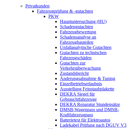
Privatkunden
Fahrzeugprüfung & -gutachten
PKW
Hauptuntersuchung (HU)
Schadengutachten
Fahrzeugbewertung
Schadensanalyse an
Fahrzeugbauteilen
Unfallanalytische Gutachten
Gutachten zu technischen
Fahrzeugschäden
Gutachten zur
Verkehrsüberwachung
Zustandsbericht
Änderungsabnahme & Tuning
Einzelbetriebserlaubnis
Ausstellung Feinstaubplakette
DEKRA Siegel für
Gebrauchtfahrzeuge
DEKRA Reparatur Stundensätze
DMSB-Wagenpass und DMSB-
Kraftfahrzeugpass
Batterietest für Elektroautos
Ladekabel Prüfung nach DGUV V3