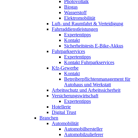
Photovoltaik
Biogas
Wasserstoff
Elektromobilität
Luft- und Raumfahrt & Verteidigung
Fahrraddienstleistungen
Expertentipps
Kontakt
Sicherheitstests E-Bike-Akkus
Fuhrparkservices
Expertentipps
Kontakt Fuhrparkservices
Kfz-Gewerbe
Kontakt
Betreiberpflichtenmanagement für
Autohaus und Werkstatt
Arbeitsschutz und Arbeitssicherheit
Versicherungswirtschaft
Expertentipps
Hotellerie
Digital Trust
Branchen
Automobilität
Automobilhersteller
Automobilzulieferer