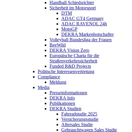
Handball Schiedsrichter
Sicherheit im Motorsport
DTM
ADAC GT4 Germany
ADAC RAVENOL 24h
MotoGP
DEKRA Markenbotschafter
Volleyball Bundesliga der Frauen
BeeWild
DEKRA Vision Zero
Europäische Charta für die
Straßenverkehrssicherheit
Funded R&D Projects
Politische Interessenvertretung
Compliance
Meldung
Media
Presseinformationen
DEKRA Info
Publikationen
DEKRA Studien
Fahrradstudie 2025
Versicherungsstudie
Aftersales Studie
Gebrauchtwagen Sales Studie