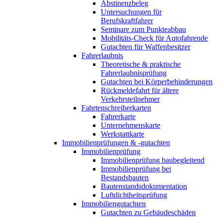
Abstinenzbeleg
Untersuchungen für
Berufskraftfahrer
Seminare zum Punkteabbau
Mobilitäts-Check für Autofahrende
Gutachten für Waffenbesitzer
Fahrerlaubnis
Theoretische & praktische
Fahrerlaubnisprüfung
Gutachten bei Körperbehinderungen
Rückmeldefahrt für ältere
Verkehrsteilnehmer
Fahrtenschreiberkarten
Fahrerkarte
Unternehmenskarte
Werkstattkarte
Immobilienprüfungen & -gutachten
Immobilienprüfung
Immobilienprüfung baubegleitend
Immobilienprüfung bei
Bestandsbauten
Bautenstandsdokumentation
Luftdichtheitsprüfung
Immobiliengutachten
Gutachten zu Gebäudeschäden