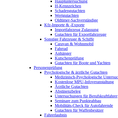
Hauptuntersuchung
H-Kennzeichen
Schadengutachten
Wertgutachten
Oldtimer-Sachverständige
Kfz-Importe & -Exporte
Importfahrzeug Zulassung
Gutachten für Exportfahrzeuge
Sonstige Fahrzeuge & Schiffe
Caravan & Wohnmobil
Fahrrad
Anhänger
Kutschenprüfung
Gutachten für Boote und Yachten
Personenprüfung
Psychologische & ärztliche Gutachten
Medizinisch-Psychologische Unters
Kostenlose MPU-Infoveranstaltung
Ärztliche Gutachten
Abstinenzbeleg
Untersuchungen für Berufskraftfahrer
Seminare zum Punkteabbau
Mobilitäts-Check für Autofahrende
Gutachten für Waffenbesitzer
Fahrerlaubnis