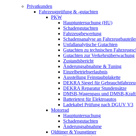
Privatkunden
Fahrzeugprüfung & -gutachten
PKW
Hauptuntersuchung (HU)
Schadengutachten
Fahrzeugbewertung
Schadensanalyse an Fahrzeugbauteile
Unfallanalytische Gutachten
Gutachten zu technischen Fahrzeugs
Gutachten zur Verkehrsüberwachung
Zustandsbericht
Änderungsabnahme & Tuning
Einzelbetriebserlaubnis
Ausstellung Feinstaubplakette
DEKRA Siegel für Gebrauchtfahrzeu
DEKRA Reparatur Stundensätze
DMSB-Wagenpass und DMSB-Kraftf
Batterietest für Elektroautos
Ladekabel Prüfung nach DGUV V3
Motorrad
Hauptuntersuchung
Schadengutachten
Änderungsabnahme
Oldtimer & Youngtimer