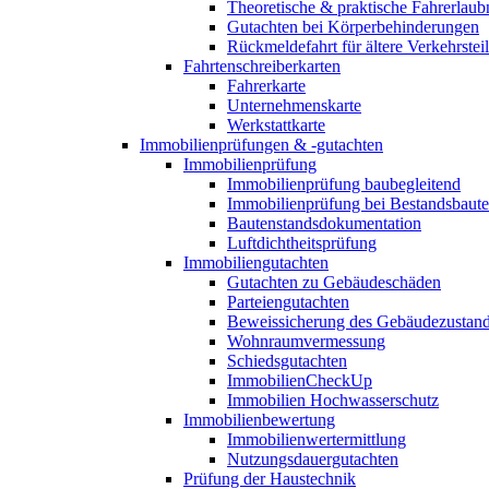
Theoretische & praktische Fahrerlaub
Gutachten bei Körperbehinderungen
Rückmeldefahrt für ältere Verkehrste
Fahrtenschreiberkarten
Fahrerkarte
Unternehmenskarte
Werkstattkarte
Immobilienprüfungen & -gutachten
Immobilienprüfung
Immobilienprüfung baubegleitend
Immobilienprüfung bei Bestandsbaut
Bautenstandsdokumentation
Luftdichtheitsprüfung
Immobiliengutachten
Gutachten zu Gebäudeschäden
Parteiengutachten
Beweissicherung des Gebäudezustan
Wohnraumvermessung
Schiedsgutachten
ImmobilienCheckUp
Immobilien Hochwasserschutz
Immobilienbewertung
Immobilienwertermittlung
Nutzungsdauergutachten
Prüfung der Haustechnik