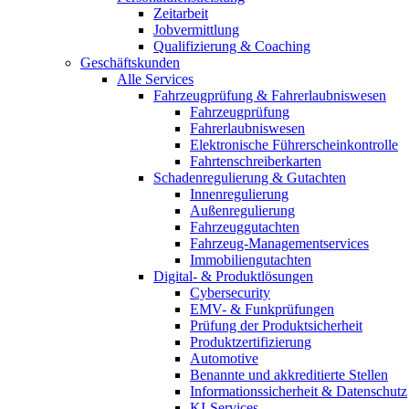
Zeitarbeit
Jobvermittlung
Qualifizierung & Coaching
Geschäftskunden
Alle Services
Fahrzeugprüfung & Fahrerlaubniswesen
Fahrzeugprüfung
Fahrerlaubniswesen
Elektronische Führerscheinkontrolle
Fahrtenschreiberkarten
Schadenregulierung & Gutachten
Innenregulierung
Außenregulierung
Fahrzeuggutachten
Fahrzeug-Managementservices
Immobiliengutachten
Digital- & Produktlösungen
Cybersecurity
EMV- & Funkprüfungen
Prüfung der Produktsicherheit
Produktzertifizierung
Automotive
Benannte und akkreditierte Stellen
Informationssicherheit & Datenschutz
KI-Services