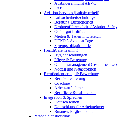
Ausbildereignung AEVO
SAP
Aviation Services (Luftsicherheit)
Luftsicherheitsschulungen
Beratung Luftsicherheit
Drohnenführerschein / Aviation Safet
Gefahrgut Luftfracht
Mieten & Tagen in Dreieich
DEKRA Aviation Tage
Sprengstoffspürhunde
HealthCare Training
Hygieneschulungen
Pflege & Betreuung
Qualitätsmanagement Gesundheitswe
Notfall und Katastrophen
Berufsorientierung & Bewerbung
Berufsorientierung
Coaching
Arbeitsaufnahme
Berufliche Rehabilitation
Integration & Sprachen
Deutsch lernen
Deutschkurs für Arbeitnehmer
Business Englisch lernen
Personaldienstleistung