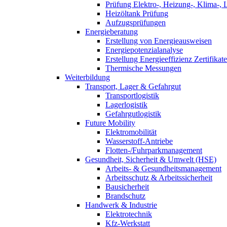
Prüfung Elektro-, Heizung-, Klima-, 
Heizöltank Prüfung
Aufzugsprüfungen
Energieberatung
Erstellung von Energieausweisen
Energiepotenzialanalyse
Erstellung Energieeffizienz Zertifikate
Thermische Messungen
Weiterbildung
Transport, Lager & Gefahrgut
Transportlogistik
Lagerlogistik
Gefahrgutlogistik
Future Mobility
Elektromobilität
Wasserstoff-Antriebe
Flotten-/Fuhrparkmanagement
Gesundheit, Sicherheit & Umwelt (HSE)
Arbeits- & Gesundheitsmanagement
Arbeitsschutz & Arbeitssicherheit
Bausicherheit
Brandschutz
Handwerk & Industrie
Elektrotechnik
Kfz-Werkstatt