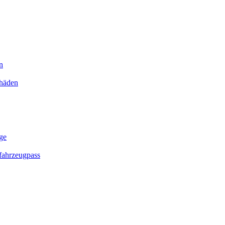
n
chäden
ge
ahrzeugpass