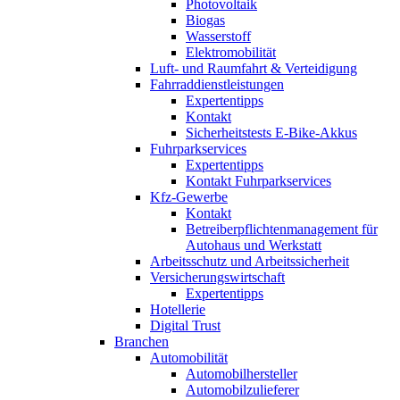
Photovoltaik
Biogas
Wasserstoff
Elektromobilität
Luft- und Raumfahrt & Verteidigung
Fahrraddienstleistungen
Expertentipps
Kontakt
Sicherheitstests E-Bike-Akkus
Fuhrparkservices
Expertentipps
Kontakt Fuhrparkservices
Kfz-Gewerbe
Kontakt
Betreiberpflichtenmanagement für
Autohaus und Werkstatt
Arbeitsschutz und Arbeitssicherheit
Versicherungswirtschaft
Expertentipps
Hotellerie
Digital Trust
Branchen
Automobilität
Automobilhersteller
Automobilzulieferer