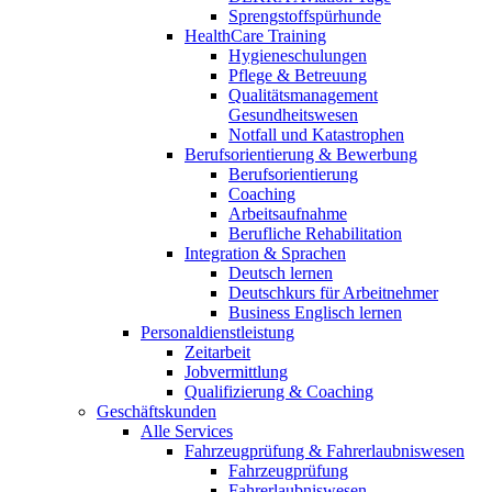
Sprengstoffspürhunde
HealthCare Training
Hygieneschulungen
Pflege & Betreuung
Qualitätsmanagement
Gesundheitswesen
Notfall und Katastrophen
Berufsorientierung & Bewerbung
Berufsorientierung
Coaching
Arbeitsaufnahme
Berufliche Rehabilitation
Integration & Sprachen
Deutsch lernen
Deutschkurs für Arbeitnehmer
Business Englisch lernen
Personaldienstleistung
Zeitarbeit
Jobvermittlung
Qualifizierung & Coaching
Geschäftskunden
Alle Services
Fahrzeugprüfung & Fahrerlaubniswesen
Fahrzeugprüfung
Fahrerlaubniswesen