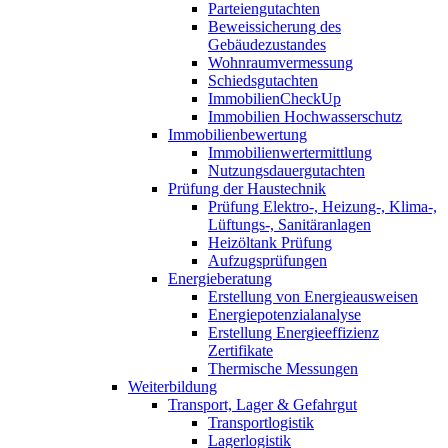
Parteiengutachten
Beweissicherung des
Gebäudezustandes
Wohnraumvermessung
Schiedsgutachten
ImmobilienCheckUp
Immobilien Hochwasserschutz
Immobilienbewertung
Immobilienwertermittlung
Nutzungsdauergutachten
Prüfung der Haustechnik
Prüfung Elektro-, Heizung-, Klima-,
Lüftungs-, Sanitäranlagen
Heizöltank Prüfung
Aufzugsprüfungen
Energieberatung
Erstellung von Energieausweisen
Energiepotenzialanalyse
Erstellung Energieeffizienz
Zertifikate
Thermische Messungen
Weiterbildung
Transport, Lager & Gefahrgut
Transportlogistik
Lagerlogistik