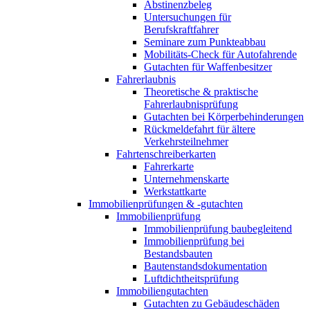
Abstinenzbeleg
Untersuchungen für
Berufskraftfahrer
Seminare zum Punkteabbau
Mobilitäts-Check für Autofahrende
Gutachten für Waffenbesitzer
Fahrerlaubnis
Theoretische & praktische
Fahrerlaubnisprüfung
Gutachten bei Körperbehinderungen
Rückmeldefahrt für ältere
Verkehrsteilnehmer
Fahrtenschreiberkarten
Fahrerkarte
Unternehmenskarte
Werkstattkarte
Immobilienprüfungen & -gutachten
Immobilienprüfung
Immobilienprüfung baubegleitend
Immobilienprüfung bei
Bestandsbauten
Bautenstandsdokumentation
Luftdichtheitsprüfung
Immobiliengutachten
Gutachten zu Gebäudeschäden