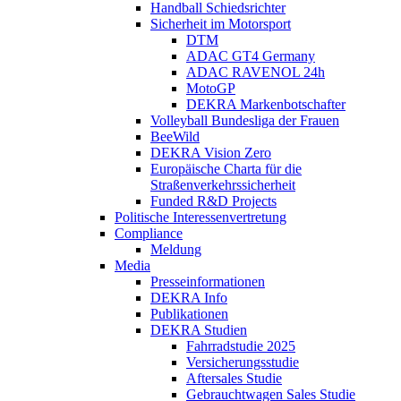
Handball Schiedsrichter
Sicherheit im Motorsport
DTM
ADAC GT4 Germany
ADAC RAVENOL 24h
MotoGP
DEKRA Markenbotschafter
Volleyball Bundesliga der Frauen
BeeWild
DEKRA Vision Zero
Europäische Charta für die
Straßenverkehrssicherheit
Funded R&D Projects
Politische Interessenvertretung
Compliance
Meldung
Media
Presseinformationen
DEKRA Info
Publikationen
DEKRA Studien
Fahrradstudie 2025
Versicherungsstudie
Aftersales Studie
Gebrauchtwagen Sales Studie