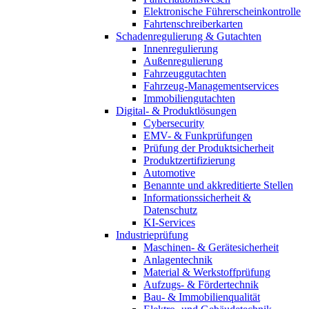
Elektronische Führerscheinkontrolle
Fahrtenschreiberkarten
Schadenregulierung & Gutachten
Innenregulierung
Außenregulierung
Fahrzeuggutachten
Fahrzeug-Managementservices
Immobiliengutachten
Digital- & Produktlösungen
Cybersecurity
EMV- & Funkprüfungen
Prüfung der Produktsicherheit
Produktzertifizierung
Automotive
Benannte und akkreditierte Stellen
Informationssicherheit &
Datenschutz
KI-Services
Industrieprüfung
Maschinen- & Gerätesicherheit
Anlagentechnik
Material & Werkstoffprüfung
Aufzugs- & Fördertechnik
Bau- & Immobilienqualität