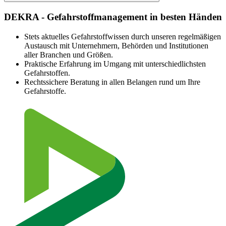
Unsere Fachkräfte für Gefahrstoffmanagement sind erfahrene
Experten auf ihrem Gebiet:
DEKRA - Gefahrstoffmanagement in besten Händen
Meister, Techniker oder Ingenieure,
Stets aktuelles Gefahrstoffwissen durch unseren regelmäßigen
Ausgebildete Fachkräfte für Arbeitssicherheit mit den
Austausch mit Unternehmern, Behörden und Institutionen
Branchenprüfungen nahezu aller Berufsgenossenschaften und
aller Branchen und Größen.
Unfallkassen,
Praktische Erfahrung im Umgang mit unterschiedlichsten
Fachkundig zur Gefährdungsbeurteilung für Tätigkeiten mit
Gefahrstoffen.
Gefahrstoffen gem. TRGS 400 und DGUV Grundsatz 313-
Rechtssichere Beratung in allen Belangen rund um Ihre
003 und im Gefahrstoffmanagement,
Gefahrstoffe.
Im ständigen Austausch mit Sachverständigen benachbarter
Fachbereiche,
Mehrjährig berufserfahren im überbetrieblichen
Beratungsdienst,
Qualifiziert in benachbarten Fachgebieten (Brandschutz oder
als Gefahrgutbeauftragte).