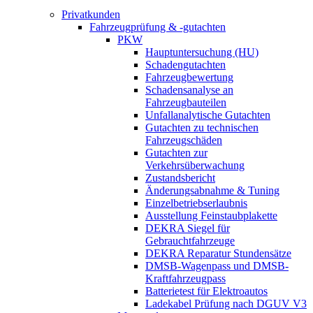
Privatkunden
Fahrzeugprüfung & -gutachten
PKW
Hauptuntersuchung (HU)
Schadengutachten
Fahrzeugbewertung
Schadensanalyse an
Fahrzeugbauteilen
Unfallanalytische Gutachten
Gutachten zu technischen
Fahrzeugschäden
Gutachten zur
Verkehrsüberwachung
Zustandsbericht
Änderungsabnahme & Tuning
Einzelbetriebserlaubnis
Ausstellung Feinstaubplakette
DEKRA Siegel für
Gebrauchtfahrzeuge
DEKRA Reparatur Stundensätze
DMSB-Wagenpass und DMSB-
Kraftfahrzeugpass
Batterietest für Elektroautos
Ladekabel Prüfung nach DGUV V3