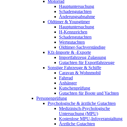
Motorrad
Hauptuntersuchung
Schadengutachten
Änderungsabnahme
Oldtimer & Youngtimer
Hauptuntersuchung
H-Kennzeichen
Schadengutachten
Wertgutachten
Oldtimer-Sachverständige
Kfz-Importe & -Exporte
Importfahrzeug Zulassung
Gutachten für Exportfahrzeuge
Sonstige Fahrzeuge & Schiffe
Caravan & Wohnmobil
Fahrrad
Anhänger
Kutschenprüfung
Gutachten für Boote und Yachten
Personenprüfung
Psychologische & ärztliche Gutachten
Medizinisch-Psychologische
Untersuchung (MPU)
Kostenlose MPU-Infoveranstaltung
Ärztliche Gutachten