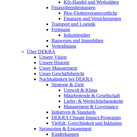
Kfz-Handel und Werkstätten
Finanzdienstleistungen
Pkw‑Flottenverantwortliche
Finanzen und Versicherungen
Transport und Logistik
Fertigung
Industriegüter
Bauwesen und Immobilien
Verteidigung
Über DEKRA
Unsere Vision
Unsere Historie
Unser Management
Unser Geschäftsbericht
Nachhaltigkeit bei DEKRA
Strategie & Ziele
Umwelt & Klima
Mitarbeitende & Gesellschaft
Liefer- & Wertschöpfungskette
Management & Governance
Initiativen & Standards
DEKRA Climate Impact-Programm
Vielfalt, Gerechtigkeit und Inklusion​
Sponsoring & Engagement
Kinderkappen