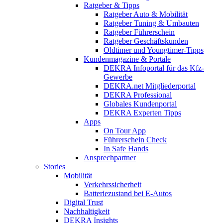
Ratgeber & Tipps
Ratgeber Auto & Mobilität
Ratgeber Tuning & Umbauten
Ratgeber Führerschein
Ratgeber Geschäftskunden
Oldtimer und Youngtimer-Tipps
Kundenmagazine & Portale
DEKRA Infoportal für das Kfz-
Gewerbe
DEKRA.net Mitgliederportal
DEKRA Professional
Globales Kundenportal
DEKRA Experten Tipps
Apps
On Tour App
Führerschein Check
In Safe Hands
Ansprechpartner
Stories
Mobilität
Verkehrssicherheit
Batteriezustand bei E-Autos
Digital Trust
Nachhaltigkeit
DEKRA Insights