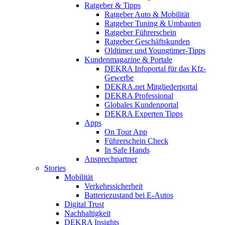
Ratgeber & Tipps
Ratgeber Auto & Mobilität
Ratgeber Tuning & Umbauten
Ratgeber Führerschein
Ratgeber Geschäftskunden
Oldtimer und Youngtimer-Tipps
Kundenmagazine & Portale
DEKRA Infoportal für das Kfz-
Gewerbe
DEKRA.net Mitgliederportal
DEKRA Professional
Globales Kundenportal
DEKRA Experten Tipps
Apps
On Tour App
Führerschein Check
In Safe Hands
Ansprechpartner
Stories
Mobilität
Verkehrssicherheit
Batteriezustand bei E-Autos
Digital Trust
Nachhaltigkeit
DEKRA Insights