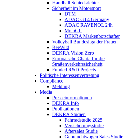
Handball Schiedsrichter
Sicherheit im Motorsport
DTM
ADAC GT4 Germany
ADAC RAVENOL 24h
MotoGP
DEKRA Markenbotschafter
Volleyball Bundesliga der Frauen
BeeWild
DEKRA Vision Zero
Europäische Charta für die
Straßenverkehrssicherheit
Funded R&D Projects
Politische Interessenvertretung
Compliance
Meldung
Media
Presseinformationen
DEKRA Info
Publikationen
DEKRA Studien
Fahrradstudie 2025
Versicherungsstudie
Aftersales Studie
Gebrauchtwagen Sales Studie