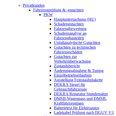
Privatkunden
Fahrzeugprüfung & -gutachten
PKW
Hauptuntersuchung (HU)
Schadengutachten
Fahrzeugbewertung
Schadensanalyse an
Fahrzeugbauteilen
Unfallanalytische Gutachten
Gutachten zu technischen
Fahrzeugschäden
Gutachten zur
Verkehrsüberwachung
Zustandsbericht
Änderungsabnahme & Tuning
Einzelbetriebserlaubnis
Ausstellung Feinstaubplakette
DEKRA Siegel für
Gebrauchtfahrzeuge
DEKRA Reparatur Stundensätze
DMSB-Wagenpass und DMSB-
Kraftfahrzeugpass
Batterietest für Elektroautos
Ladekabel Prüfung nach DGUV V3