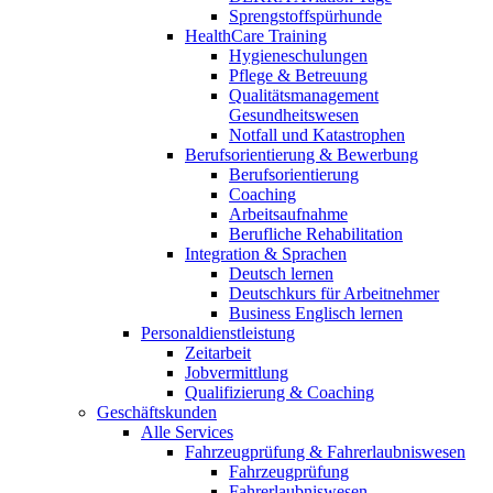
Sprengstoffspürhunde
HealthCare Training
Hygieneschulungen
Pflege & Betreuung
Qualitätsmanagement
Gesundheitswesen
Notfall und Katastrophen
Berufsorientierung & Bewerbung
Berufsorientierung
Coaching
Arbeitsaufnahme
Berufliche Rehabilitation
Integration & Sprachen
Deutsch lernen
Deutschkurs für Arbeitnehmer
Business Englisch lernen
Personaldienstleistung
Zeitarbeit
Jobvermittlung
Qualifizierung & Coaching
Geschäftskunden
Alle Services
Fahrzeugprüfung & Fahrerlaubniswesen
Fahrzeugprüfung
Fahrerlaubniswesen