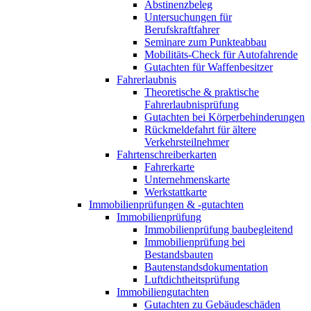
Abstinenzbeleg
Untersuchungen für
Berufskraftfahrer
Seminare zum Punkteabbau
Mobilitäts-Check für Autofahrende
Gutachten für Waffenbesitzer
Fahrerlaubnis
Theoretische & praktische
Fahrerlaubnisprüfung
Gutachten bei Körperbehinderungen
Rückmeldefahrt für ältere
Verkehrsteilnehmer
Fahrtenschreiberkarten
Fahrerkarte
Unternehmenskarte
Werkstattkarte
Immobilienprüfungen & -gutachten
Immobilienprüfung
Immobilienprüfung baubegleitend
Immobilienprüfung bei
Bestandsbauten
Bautenstandsdokumentation
Luftdichtheitsprüfung
Immobiliengutachten
Gutachten zu Gebäudeschäden