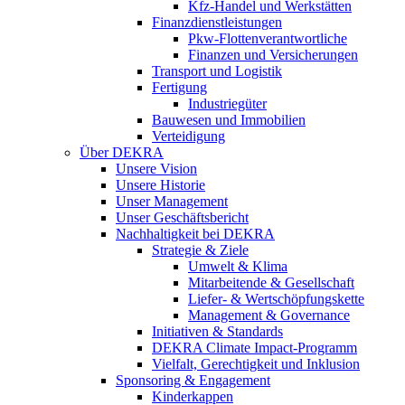
Kfz-Handel und Werkstätten
Finanzdienstleistungen
Pkw‑Flottenverantwortliche
Finanzen und Versicherungen
Transport und Logistik
Fertigung
Industriegüter
Bauwesen und Immobilien
Verteidigung
Über DEKRA
Unsere Vision
Unsere Historie
Unser Management
Unser Geschäftsbericht
Nachhaltigkeit bei DEKRA
Strategie & Ziele
Umwelt & Klima
Mitarbeitende & Gesellschaft
Liefer- & Wertschöpfungskette
Management & Governance
Initiativen & Standards
DEKRA Climate Impact-Programm
Vielfalt, Gerechtigkeit und Inklusion​
Sponsoring & Engagement
Kinderkappen