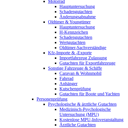
Motorrad
Hauptuntersuchung
Schadengutachten
Änderungsabnahme
Oldtimer & Youngtimer
Hauptuntersuchung
H-Kennzeichen
Schadengutachten
Wertgutachten
Oldtimer-Sachverständige
Kfz-Importe & -Exporte
Importfahrzeug Zulassung
Gutachten für Exportfahrzeuge
Sonstige Fahrzeuge & Schiffe
Caravan & Wohnmobil
Fahrrad
Anhänger
Kutschenprüfung
Gutachten für Boote und Yachten
Personenprüfung
Psychologische & ärztliche Gutachten
Medizinisch-Psychologische
Untersuchung (MPU)
Kostenlose MPU-Infoveranstaltung
Ärztliche Gutachten