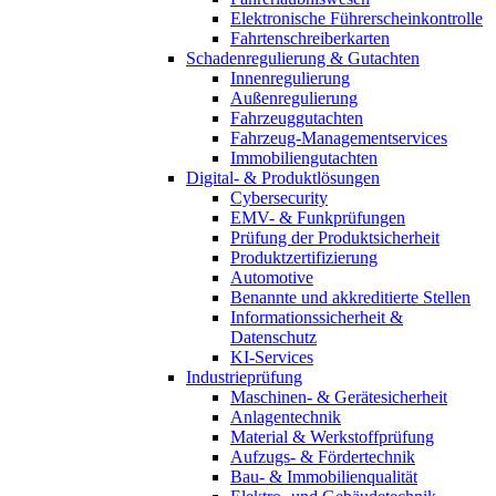
Elektronische Führerscheinkontrolle
Fahrtenschreiberkarten
Schadenregulierung & Gutachten
Innenregulierung
Außenregulierung
Fahrzeuggutachten
Fahrzeug-Managementservices
Immobiliengutachten
Digital- & Produktlösungen
Cybersecurity
EMV- & Funkprüfungen
Prüfung der Produktsicherheit
Produktzertifizierung
Automotive
Benannte und akkreditierte Stellen
Informationssicherheit &
Datenschutz
KI-Services
Industrieprüfung
Maschinen- & Gerätesicherheit
Anlagentechnik
Material & Werkstoffprüfung
Aufzugs- & Fördertechnik
Bau- & Immobilienqualität