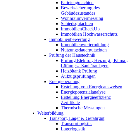
Parteiengutachten
Beweissicherung des
Gebäudezustandes
Wohnraumvermessung
Schiedsgutachten
ImmobilienCheckUp
Immobilien Hochwasserschutz
Immobilienbewertung
Immobilienwertermittlung
Nutzungsdauergutachten
Prüfung der Haustechnik
Prüfung Elektro-, Heizung-, Klima-,
Lüftungs-, Sanitäranlagen
Heizöltank Prüfung
Aufzugsprüfungen
Energieberatung
Erstellung von Energieausweisen
Energiepotenzialanalyse
Erstellung Energieeffizienz
Zertifikate
Thermische Messungen
Weiterbildung
Transport, Lager & Gefahrgut
Transportlogistik
Lagerlogistik