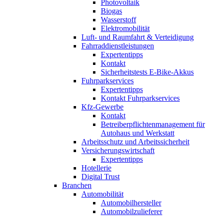
Photovoltaik
Biogas
Wasserstoff
Elektromobilität
Luft- und Raumfahrt & Verteidigung
Fahrraddienstleistungen
Expertentipps
Kontakt
Sicherheitstests E-Bike-Akkus
Fuhrparkservices
Expertentipps
Kontakt Fuhrparkservices
Kfz-Gewerbe
Kontakt
Betreiberpflichtenmanagement für
Autohaus und Werkstatt
Arbeitsschutz und Arbeitssicherheit
Versicherungswirtschaft
Expertentipps
Hotellerie
Digital Trust
Branchen
Automobilität
Automobilhersteller
Automobilzulieferer