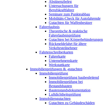
Abstinenzbeleg
Untersuchungen für
Berufskraftfahrer
Seminare zum Punkteabbau
Mobilitäts-Check für Autofahrende
Gutachten für Waffenbesitzer
Fahrerlaubnis
Theoretische & praktische
Fahrerlaubnisprüfung
Gutachten bei Körperbehinderungen
Rückmeldefahrt für ältere
Verkehrsteilnehmer
Fahrtenschreiberkarten
Fahrerkarte
Unternehmenskarte
Werkstattkarte
Immobilienprüfungen & -gutachten
Immobilienprüfung
Immobilienprüfung baubegleitend
Immobilienprüfung bei
Bestandsbauten
Bautenstandsdokumentation
Luftdichtheitsprüfung
Immobiliengutachten
Gutachten zu Gebäudeschäden