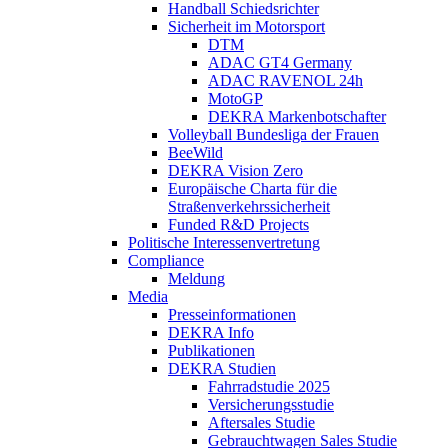
Handball Schiedsrichter
Sicherheit im Motorsport
DTM
ADAC GT4 Germany
ADAC RAVENOL 24h
MotoGP
DEKRA Markenbotschafter
Volleyball Bundesliga der Frauen
BeeWild
DEKRA Vision Zero
Europäische Charta für die
Straßenverkehrssicherheit
Funded R&D Projects
Politische Interessenvertretung
Compliance
Meldung
Media
Presseinformationen
DEKRA Info
Publikationen
DEKRA Studien
Fahrradstudie 2025
Versicherungsstudie
Aftersales Studie
Gebrauchtwagen Sales Studie