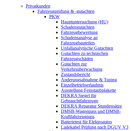
Privatkunden
Fahrzeugprüfung & -gutachten
PKW
Hauptuntersuchung (HU)
Schadengutachten
Fahrzeugbewertung
Schadensanalyse an
Fahrzeugbauteilen
Unfallanalytische Gutachten
Gutachten zu technischen
Fahrzeugschäden
Gutachten zur
Verkehrsüberwachung
Zustandsbericht
Änderungsabnahme & Tuning
Einzelbetriebserlaubnis
Ausstellung Feinstaubplakette
DEKRA Siegel für
Gebrauchtfahrzeuge
DEKRA Reparatur Stundensätze
DMSB-Wagenpass und DMSB-
Kraftfahrzeugpass
Batterietest für Elektroautos
Ladekabel Prüfung nach DGUV V3