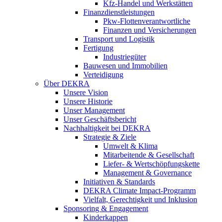
Kfz-Handel und Werkstätten
Finanzdienstleistungen
Pkw‑Flottenverantwortliche
Finanzen und Versicherungen
Transport und Logistik
Fertigung
Industriegüter
Bauwesen und Immobilien
Verteidigung
Über DEKRA
Unsere Vision
Unsere Historie
Unser Management
Unser Geschäftsbericht
Nachhaltigkeit bei DEKRA
Strategie & Ziele
Umwelt & Klima
Mitarbeitende & Gesellschaft
Liefer- & Wertschöpfungskette
Management & Governance
Initiativen & Standards
DEKRA Climate Impact-Programm
Vielfalt, Gerechtigkeit und Inklusion​
Sponsoring & Engagement
Kinderkappen