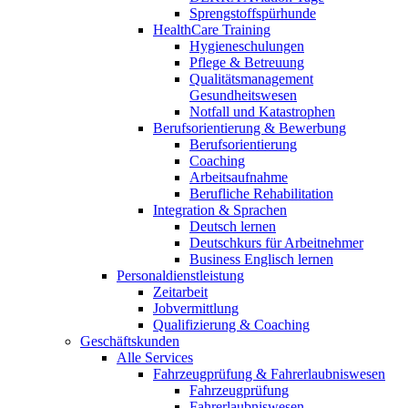
Sprengstoffspürhunde
HealthCare Training
Hygieneschulungen
Pflege & Betreuung
Qualitätsmanagement
Gesundheitswesen
Notfall und Katastrophen
Berufsorientierung & Bewerbung
Berufsorientierung
Coaching
Arbeitsaufnahme
Berufliche Rehabilitation
Integration & Sprachen
Deutsch lernen
Deutschkurs für Arbeitnehmer
Business Englisch lernen
Personaldienstleistung
Zeitarbeit
Jobvermittlung
Qualifizierung & Coaching
Geschäftskunden
Alle Services
Fahrzeugprüfung & Fahrerlaubniswesen
Fahrzeugprüfung
Fahrerlaubniswesen