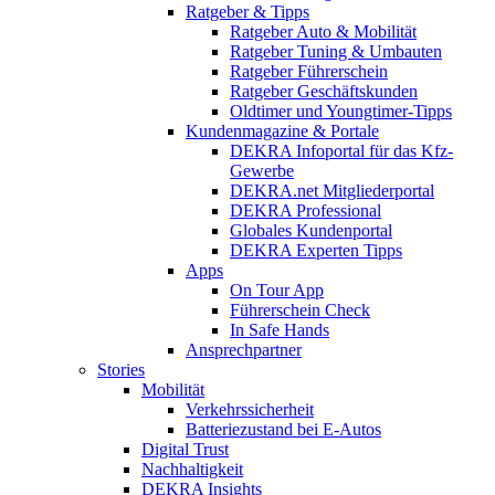
Ratgeber & Tipps
Ratgeber Auto & Mobilität
Ratgeber Tuning & Umbauten
Ratgeber Führerschein
Ratgeber Geschäftskunden
Oldtimer und Youngtimer-Tipps
Kundenmagazine & Portale
DEKRA Infoportal für das Kfz-
Gewerbe
DEKRA.net Mitgliederportal
DEKRA Professional
Globales Kundenportal
DEKRA Experten Tipps
Apps
On Tour App
Führerschein Check
In Safe Hands
Ansprechpartner
Stories
Mobilität
Verkehrssicherheit
Batteriezustand bei E-Autos
Digital Trust
Nachhaltigkeit
DEKRA Insights