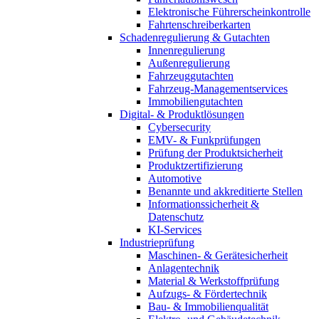
Elektronische Führerscheinkontrolle
Fahrtenschreiberkarten
Schadenregulierung & Gutachten
Innenregulierung
Außenregulierung
Fahrzeuggutachten
Fahrzeug-Managementservices
Immobiliengutachten
Digital- & Produktlösungen
Cybersecurity
EMV- & Funkprüfungen
Prüfung der Produktsicherheit
Produktzertifizierung
Automotive
Benannte und akkreditierte Stellen
Informationssicherheit &
Datenschutz
KI-Services
Industrieprüfung
Maschinen- & Gerätesicherheit
Anlagentechnik
Material & Werkstoffprüfung
Aufzugs- & Fördertechnik
Bau- & Immobilienqualität