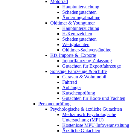
Motorrad
Hauptuntersuchung
Schadengutachten
Änderungsabnahme
Oldtimer & Youngtimer
Hauptuntersuchung
H-Kennzeichen
Schadengutachten
Wertgutachten
Oldtimer-Sachverständige
Kfz-Importe & -Exporte
Importfahrzeug Zulassung
Gutachten für Exportfahrzeuge
Sonstige Fahrzeuge & Schiffe
Caravan & Wohnmobil
Fahrrad
Anhänger
Kutschenprüfung
Gutachten für Boote und Yachten
Personenprüfung
Psychologische & ärztliche Gutachten
Medizinisch-Psychologische
Untersuchung (MPU)
Kostenlose MPU-Infoveranstaltung
Ärztliche Gutachten