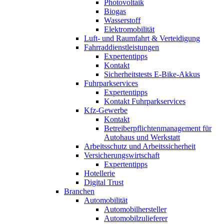
Photovoltaik
Biogas
Wasserstoff
Elektromobilität
Luft- und Raumfahrt & Verteidigung
Fahrraddienstleistungen
Expertentipps
Kontakt
Sicherheitstests E-Bike-Akkus
Fuhrparkservices
Expertentipps
Kontakt Fuhrparkservices
Kfz-Gewerbe
Kontakt
Betreiberpflichtenmanagement für
Autohaus und Werkstatt
Arbeitsschutz und Arbeitssicherheit
Versicherungswirtschaft
Expertentipps
Hotellerie
Digital Trust
Branchen
Automobilität
Automobilhersteller
Automobilzulieferer