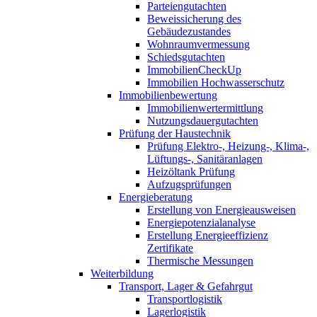
Parteiengutachten
Beweissicherung des
Gebäudezustandes
Wohnraumvermessung
Schiedsgutachten
ImmobilienCheckUp
Immobilien Hochwasserschutz
Immobilienbewertung
Immobilienwertermittlung
Nutzungsdauergutachten
Prüfung der Haustechnik
Prüfung Elektro-, Heizung-, Klima-,
Lüftungs-, Sanitäranlagen
Heizöltank Prüfung
Aufzugsprüfungen
Energieberatung
Erstellung von Energieausweisen
Energiepotenzialanalyse
Erstellung Energieeffizienz
Zertifikate
Thermische Messungen
Weiterbildung
Transport, Lager & Gefahrgut
Transportlogistik
Lagerlogistik