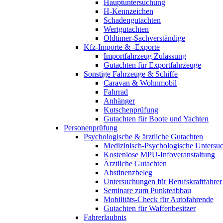
Hauptuntersuchung
H-Kennzeichen
Schadengutachten
Wertgutachten
Oldtimer-Sachverständige
Kfz-Importe & -Exporte
Importfahrzeug Zulassung
Gutachten für Exportfahrzeuge
Sonstige Fahrzeuge & Schiffe
Caravan & Wohnmobil
Fahrrad
Anhänger
Kutschenprüfung
Gutachten für Boote und Yachten
Personenprüfung
Psychologische & ärztliche Gutachten
Medizinisch-Psychologische Unters
Kostenlose MPU-Infoveranstaltung
Ärztliche Gutachten
Abstinenzbeleg
Untersuchungen für Berufskraftfahrer
Seminare zum Punkteabbau
Mobilitäts-Check für Autofahrende
Gutachten für Waffenbesitzer
Fahrerlaubnis