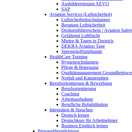
Ausbildereignung AEVO
SAP
Aviation Services (Luftsicherheit)
Luftsicherheitsschulungen
Beratung Luftsicherheit
Drohnenführerschein / Aviation Safet
Gefahrgut Luftfracht
Mieten & Tagen in Dreieich
DEKRA Aviation Tage
Sprengstoffspürhunde
HealthCare Training
Hygieneschulungen
Pflege & Betreuung
Qualitätsmanagement Gesundheitswe
Notfall und Katastrophen
Berufsorientierung & Bewerbung
Berufsorientierung
Coaching
Arbeitsaufnahme
Berufliche Rehabilitation
Integration & Sprachen
Deutsch lernen
Deutschkurs für Arbeitnehmer
Business Englisch lernen
Personaldienstleistung