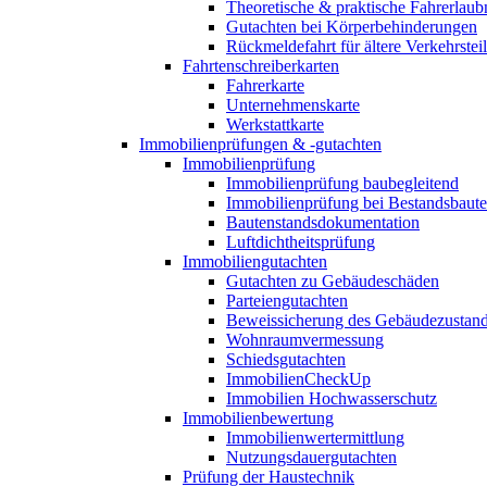
Theoretische & praktische Fahrerlaub
Gutachten bei Körperbehinderungen
Rückmeldefahrt für ältere Verkehrste
Fahrtenschreiberkarten
Fahrerkarte
Unternehmenskarte
Werkstattkarte
Immobilienprüfungen & -gutachten
Immobilienprüfung
Immobilienprüfung baubegleitend
Immobilienprüfung bei Bestandsbaut
Bautenstandsdokumentation
Luftdichtheitsprüfung
Immobiliengutachten
Gutachten zu Gebäudeschäden
Parteiengutachten
Beweissicherung des Gebäudezustan
Wohnraumvermessung
Schiedsgutachten
ImmobilienCheckUp
Immobilien Hochwasserschutz
Immobilienbewertung
Immobilienwertermittlung
Nutzungsdauergutachten
Prüfung der Haustechnik