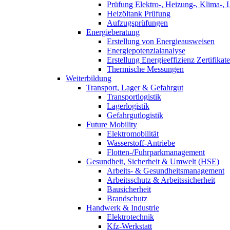
Prüfung Elektro-, Heizung-, Klima-, 
Heizöltank Prüfung
Aufzugsprüfungen
Energieberatung
Erstellung von Energieausweisen
Energiepotenzialanalyse
Erstellung Energieeffizienz Zertifikate
Thermische Messungen
Weiterbildung
Transport, Lager & Gefahrgut
Transportlogistik
Lagerlogistik
Gefahrgutlogistik
Future Mobility
Elektromobilität
Wasserstoff-Antriebe
Flotten-/Fuhrparkmanagement
Gesundheit, Sicherheit & Umwelt (HSE)
Arbeits- & Gesundheitsmanagement
Arbeitsschutz & Arbeitssicherheit
Bausicherheit
Brandschutz
Handwerk & Industrie
Elektrotechnik
Kfz-Werkstatt