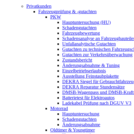
Privatkunden
Fahrzeugprüfung & -gutachten
PKW
Hauptuntersuchung (HU)
Schadengutachten
Fahrzeugbewertung
Schadensanalyse an Fahrzeugbauteile
Unfallanalytische Gutachten
Gutachten zu technischen Fahrzeugs
Gutachten zur Verkehrsüberwachung
Zustandsbericht
Änderungsabnahme & Tuning
Einzelbetriebserlaubnis
Ausstellung Feinstaubplakette
DEKRA Siegel für Gebrauchtfahrzeu
DEKRA Reparatur Stundensätze
DMSB-Wagenpass und DMSB-Kraftf
Batterietest für Elektroautos
Ladekabel Prüfung nach DGUV V3
Motorrad
Hauptuntersuchung
Schadengutachten
Änderungsabnahme
Oldtimer & Youngtimer