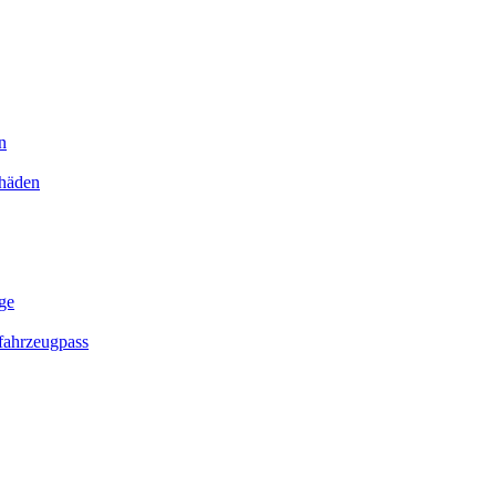
n
chäden
ge
ahrzeugpass