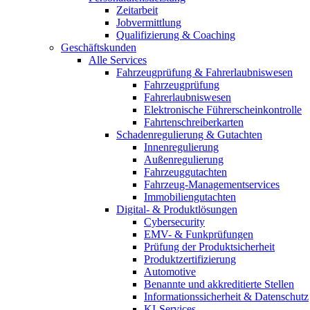
Zeitarbeit
Jobvermittlung
Qualifizierung & Coaching
Geschäftskunden
Alle Services
Fahrzeugprüfung & Fahrerlaubniswesen
Fahrzeugprüfung
Fahrerlaubniswesen
Elektronische Führerscheinkontrolle
Fahrtenschreiberkarten
Schadenregulierung & Gutachten
Innenregulierung
Außenregulierung
Fahrzeuggutachten
Fahrzeug-Managementservices
Immobiliengutachten
Digital- & Produktlösungen
Cybersecurity
EMV- & Funkprüfungen
Prüfung der Produktsicherheit
Produktzertifizierung
Automotive
Benannte und akkreditierte Stellen
Informationssicherheit & Datenschutz
KI-Services