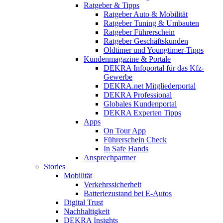
Ratgeber & Tipps
Ratgeber Auto & Mobilität
Ratgeber Tuning & Umbauten
Ratgeber Führerschein
Ratgeber Geschäftskunden
Oldtimer und Youngtimer-Tipps
Kundenmagazine & Portale
DEKRA Infoportal für das Kfz-
Gewerbe
DEKRA.net Mitgliederportal
DEKRA Professional
Globales Kundenportal
DEKRA Experten Tipps
Apps
On Tour App
Führerschein Check
In Safe Hands
Ansprechpartner
Stories
Mobilität
Verkehrssicherheit
Batteriezustand bei E-Autos
Digital Trust
Nachhaltigkeit
DEKRA Insights