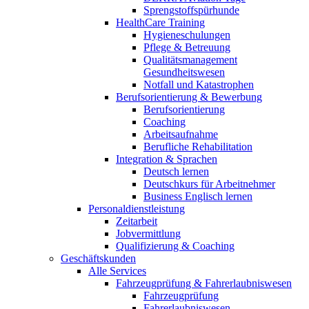
Sprengstoffspürhunde
HealthCare Training
Hygieneschulungen
Pflege & Betreuung
Qualitätsmanagement
Gesundheitswesen
Notfall und Katastrophen
Berufsorientierung & Bewerbung
Berufsorientierung
Coaching
Arbeitsaufnahme
Berufliche Rehabilitation
Integration & Sprachen
Deutsch lernen
Deutschkurs für Arbeitnehmer
Business Englisch lernen
Personaldienstleistung
Zeitarbeit
Jobvermittlung
Qualifizierung & Coaching
Geschäftskunden
Alle Services
Fahrzeugprüfung & Fahrerlaubniswesen
Fahrzeugprüfung
Fahrerlaubniswesen