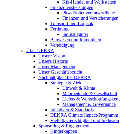
Kfz-Handel und Werkstätten
Finanzdienstleistungen
Pkw‑Flottenverantwortliche
Finanzen und Versicherungen
Transport und Logistik
Fertigung
Industriegüter
Bauwesen und Immobilien
Verteidigung
Über DEKRA
Unsere Vision
Unsere Historie
Unser Management
Unser Geschäftsbericht
Nachhaltigkeit bei DEKRA
Strategie & Ziele
Umwelt & Klima
Mitarbeitende & Gesellschaft
Liefer- & Wertschöpfungskette
Management & Governance
Initiativen & Standards
DEKRA Climate Impact-Programm
Vielfalt, Gerechtigkeit und Inklusion​
Sponsoring & Engagement
Kinderkappen