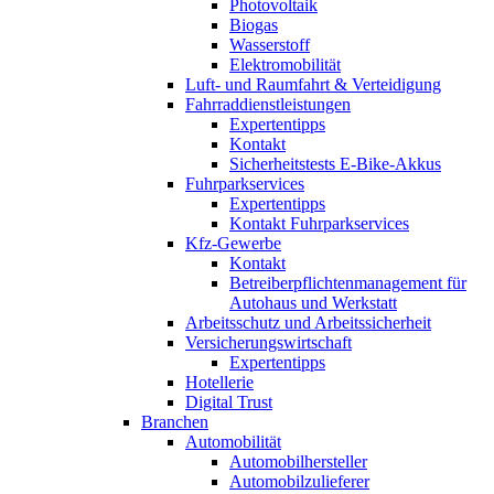
Photovoltaik
Biogas
Wasserstoff
Elektromobilität
Luft- und Raumfahrt & Verteidigung
Fahrraddienstleistungen
Expertentipps
Kontakt
Sicherheitstests E-Bike-Akkus
Fuhrparkservices
Expertentipps
Kontakt Fuhrparkservices
Kfz-Gewerbe
Kontakt
Betreiberpflichtenmanagement für
Autohaus und Werkstatt
Arbeitsschutz und Arbeitssicherheit
Versicherungswirtschaft
Expertentipps
Hotellerie
Digital Trust
Branchen
Automobilität
Automobilhersteller
Automobilzulieferer