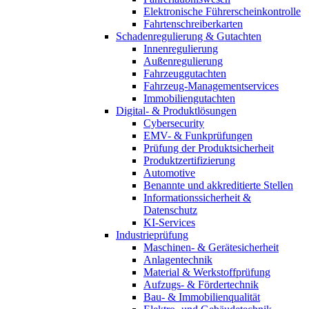
Elektronische Führerscheinkontrolle
Fahrtenschreiberkarten
Schadenregulierung & Gutachten
Innenregulierung
Außenregulierung
Fahrzeuggutachten
Fahrzeug-Managementservices
Immobiliengutachten
Digital- & Produktlösungen
Cybersecurity
EMV- & Funkprüfungen
Prüfung der Produktsicherheit
Produktzertifizierung
Automotive
Benannte und akkreditierte Stellen
Informationssicherheit &
Datenschutz
KI-Services
Industrieprüfung
Maschinen- & Gerätesicherheit
Anlagentechnik
Material & Werkstoffprüfung
Aufzugs- & Fördertechnik
Bau- & Immobilienqualität