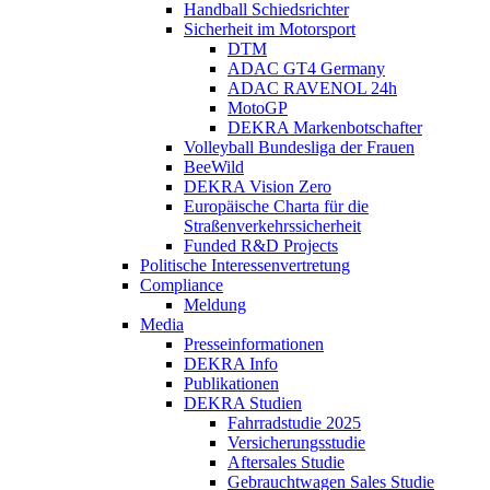
Handball Schiedsrichter
Sicherheit im Motorsport
DTM
ADAC GT4 Germany
ADAC RAVENOL 24h
MotoGP
DEKRA Markenbotschafter
Volleyball Bundesliga der Frauen
BeeWild
DEKRA Vision Zero
Europäische Charta für die
Straßenverkehrssicherheit
Funded R&D Projects
Politische Interessenvertretung
Compliance
Meldung
Media
Presseinformationen
DEKRA Info
Publikationen
DEKRA Studien
Fahrradstudie 2025
Versicherungsstudie
Aftersales Studie
Gebrauchtwagen Sales Studie