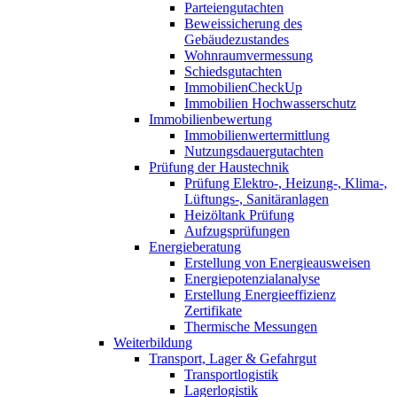
Parteiengutachten
Beweissicherung des
Gebäudezustandes
Wohnraumvermessung
Schiedsgutachten
ImmobilienCheckUp
Immobilien Hochwasserschutz
Immobilienbewertung
Immobilienwertermittlung
Nutzungsdauergutachten
Prüfung der Haustechnik
Prüfung Elektro-, Heizung-, Klima-,
Lüftungs-, Sanitäranlagen
Heizöltank Prüfung
Aufzugsprüfungen
Energieberatung
Erstellung von Energieausweisen
Energiepotenzialanalyse
Erstellung Energieeffizienz
Zertifikate
Thermische Messungen
Weiterbildung
Transport, Lager & Gefahrgut
Transportlogistik
Lagerlogistik