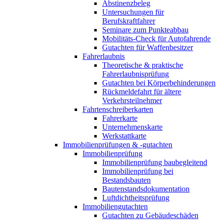
Abstinenzbeleg
Untersuchungen für
Berufskraftfahrer
Seminare zum Punkteabbau
Mobilitäts-Check für Autofahrende
Gutachten für Waffenbesitzer
Fahrerlaubnis
Theoretische & praktische
Fahrerlaubnisprüfung
Gutachten bei Körperbehinderungen
Rückmeldefahrt für ältere
Verkehrsteilnehmer
Fahrtenschreiberkarten
Fahrerkarte
Unternehmenskarte
Werkstattkarte
Immobilienprüfungen & -gutachten
Immobilienprüfung
Immobilienprüfung baubegleitend
Immobilienprüfung bei
Bestandsbauten
Bautenstandsdokumentation
Luftdichtheitsprüfung
Immobiliengutachten
Gutachten zu Gebäudeschäden