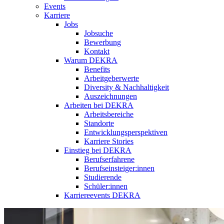
Events
Karriere
Jobs
Jobsuche
Bewerbung
Kontakt
Warum DEKRA
Benefits
Arbeitgeberwerte
Diversity & Nachhaltigkeit
Auszeichnungen
Arbeiten bei DEKRA
Arbeitsbereiche
Standorte
Entwicklungsperspektiven
Karriere Stories
Einstieg bei DEKRA
Berufserfahrene
Berufseinsteiger:innen
Studierende
Schüler:innen
Karriereevents DEKRA