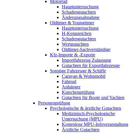
Motorrad
Hauptuntersuchung
Schadengutachten
Änderungsabnahme
Oldtimer & Youngtimer
Hauptuntersuchung
H-Kennzeichen
Schadengutachten
Wertgutachten
Oldtimer-Sachverständige
Kfz-Importe & -Exporte
Importfahrzeug Zulassung
Gutachten für Exportfahrzeuge
Sonstige Fahrzeuge & Schiffe
Caravan & Wohnmobil
Fahrrad
Anhänger
Kutschenprüfung
Gutachten für Boote und Yachten
Personenprüfung
Psychologische & ärztliche Gutachten
Medizinisch-Psychologische
Untersuchung (MPU)
Kostenlose MPU-Infoveranstaltung
Ärztliche Gutachten