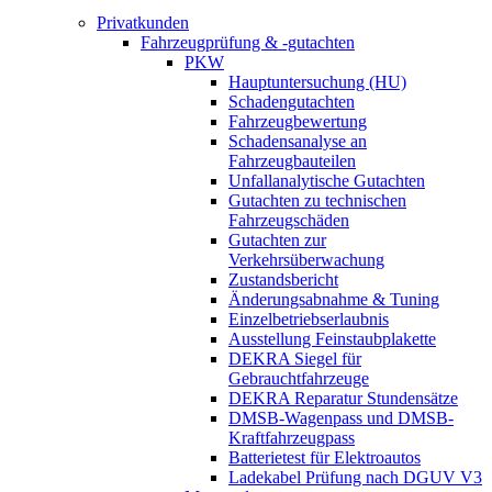
Privatkunden
Fahrzeugprüfung & -gutachten
PKW
Hauptuntersuchung (HU)
Schadengutachten
Fahrzeugbewertung
Schadensanalyse an
Fahrzeugbauteilen
Unfallanalytische Gutachten
Gutachten zu technischen
Fahrzeugschäden
Gutachten zur
Verkehrsüberwachung
Zustandsbericht
Änderungsabnahme & Tuning
Einzelbetriebserlaubnis
Ausstellung Feinstaubplakette
DEKRA Siegel für
Gebrauchtfahrzeuge
DEKRA Reparatur Stundensätze
DMSB-Wagenpass und DMSB-
Kraftfahrzeugpass
Batterietest für Elektroautos
Ladekabel Prüfung nach DGUV V3