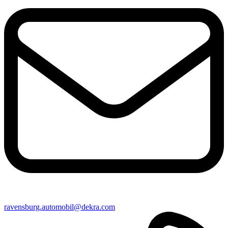
ravensburg​.automobil@​dekra.com