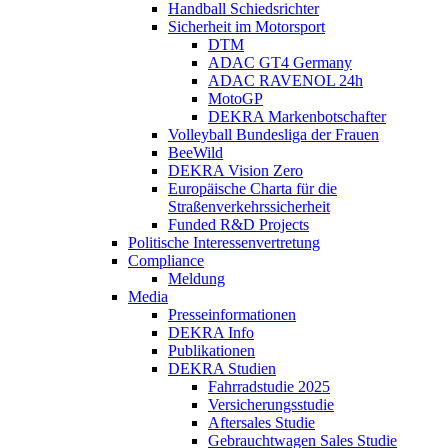
Handball Schiedsrichter
Sicherheit im Motorsport
DTM
ADAC GT4 Germany
ADAC RAVENOL 24h
MotoGP
DEKRA Markenbotschafter
Volleyball Bundesliga der Frauen
BeeWild
DEKRA Vision Zero
Europäische Charta für die
Straßenverkehrssicherheit
Funded R&D Projects
Politische Interessenvertretung
Compliance
Meldung
Media
Presseinformationen
DEKRA Info
Publikationen
DEKRA Studien
Fahrradstudie 2025
Versicherungsstudie
Aftersales Studie
Gebrauchtwagen Sales Studie