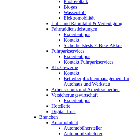
Photovoltaik
Biogas
Wasserstoff
Elektromobilität
Luft- und Raumfahrt & Verteidigung
Fahrraddienstleistungen
Expertentipps
Kontakt
Sicherheitstests E-Bike-Akkus
Fuhrparkservices
Expertentipps
Kontakt Fuhrparkservices
Kfz-Gewerbe
Kontakt
Betreiberpflichtenmanagement für
Autohaus und Werkstatt
Arbeitsschutz und Arbeitssicherheit
Versicherungswirtschaft
Expertentipps
Hotellerie
Digital Trust
Branchen
Automobilität
Automobilhersteller
Automobilzulieferer