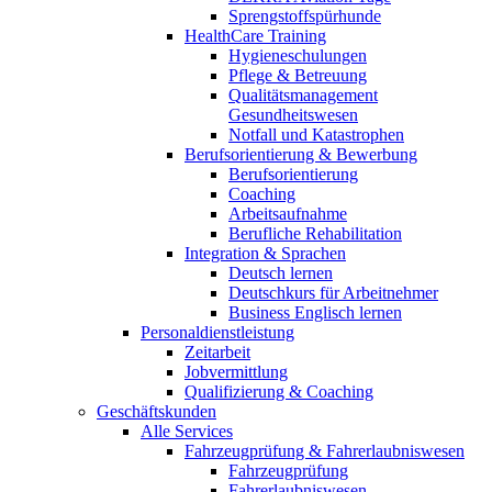
Sprengstoffspürhunde
HealthCare Training
Hygieneschulungen
Pflege & Betreuung
Qualitätsmanagement
Gesundheitswesen
Notfall und Katastrophen
Berufsorientierung & Bewerbung
Berufsorientierung
Coaching
Arbeitsaufnahme
Berufliche Rehabilitation
Integration & Sprachen
Deutsch lernen
Deutschkurs für Arbeitnehmer
Business Englisch lernen
Personaldienstleistung
Zeitarbeit
Jobvermittlung
Qualifizierung & Coaching
Geschäftskunden
Alle Services
Fahrzeugprüfung & Fahrerlaubniswesen
Fahrzeugprüfung
Fahrerlaubniswesen