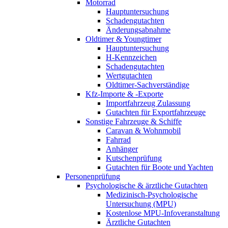
Motorrad
Hauptuntersuchung
Schadengutachten
Änderungsabnahme
Oldtimer & Youngtimer
Hauptuntersuchung
H-Kennzeichen
Schadengutachten
Wertgutachten
Oldtimer-Sachverständige
Kfz-Importe & -Exporte
Importfahrzeug Zulassung
Gutachten für Exportfahrzeuge
Sonstige Fahrzeuge & Schiffe
Caravan & Wohnmobil
Fahrrad
Anhänger
Kutschenprüfung
Gutachten für Boote und Yachten
Personenprüfung
Psychologische & ärztliche Gutachten
Medizinisch-Psychologische
Untersuchung (MPU)
Kostenlose MPU-Infoveranstaltung
Ärztliche Gutachten