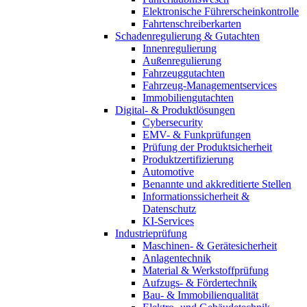
Elektronische Führerscheinkontrolle
Fahrtenschreiberkarten
Schadenregulierung & Gutachten
Innenregulierung
Außenregulierung
Fahrzeuggutachten
Fahrzeug-Managementservices
Immobiliengutachten
Digital- & Produktlösungen
Cybersecurity
EMV- & Funkprüfungen
Prüfung der Produktsicherheit
Produktzertifizierung
Automotive
Benannte und akkreditierte Stellen
Informationssicherheit &
Datenschutz
KI-Services
Industrieprüfung
Maschinen- & Gerätesicherheit
Anlagentechnik
Material & Werkstoffprüfung
Aufzugs- & Fördertechnik
Bau- & Immobilienqualität