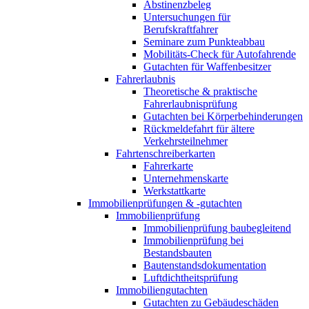
Abstinenzbeleg
Untersuchungen für
Berufskraftfahrer
Seminare zum Punkteabbau
Mobilitäts-Check für Autofahrende
Gutachten für Waffenbesitzer
Fahrerlaubnis
Theoretische & praktische
Fahrerlaubnisprüfung
Gutachten bei Körperbehinderungen
Rückmeldefahrt für ältere
Verkehrsteilnehmer
Fahrtenschreiberkarten
Fahrerkarte
Unternehmenskarte
Werkstattkarte
Immobilienprüfungen & -gutachten
Immobilienprüfung
Immobilienprüfung baubegleitend
Immobilienprüfung bei
Bestandsbauten
Bautenstandsdokumentation
Luftdichtheitsprüfung
Immobiliengutachten
Gutachten zu Gebäudeschäden