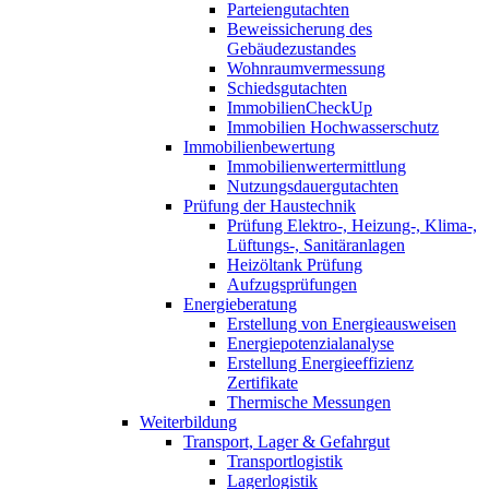
Parteiengutachten
Beweissicherung des
Gebäudezustandes
Wohnraumvermessung
Schiedsgutachten
ImmobilienCheckUp
Immobilien Hochwasserschutz
Immobilienbewertung
Immobilienwertermittlung
Nutzungsdauergutachten
Prüfung der Haustechnik
Prüfung Elektro-, Heizung-, Klima-,
Lüftungs-, Sanitäranlagen
Heizöltank Prüfung
Aufzugsprüfungen
Energieberatung
Erstellung von Energieausweisen
Energiepotenzialanalyse
Erstellung Energieeffizienz
Zertifikate
Thermische Messungen
Weiterbildung
Transport, Lager & Gefahrgut
Transportlogistik
Lagerlogistik