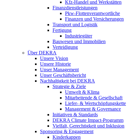
Kfz-Handel und Werkstätten
Finanzdienstleistungen
Pkw‑Flottenverantwortliche
Finanzen und Versicherungen
Transport und Logistik
Fertigung
Industriegüter
Bauwesen und Immobilien
Verteidigung
Über DEKRA
Unsere Vision
Unsere Historie
Unser Management
Unser Geschäftsbericht
Nachhaltigkeit bei DEKRA
Strategie & Ziele
Umwelt & Klima
Mitarbeitende & Gesellschaft
Liefer- & Wertschöpfungskette
Management & Governance
Initiativen & Standards
DEKRA Climate Impact-Programm
Vielfalt, Gerechtigkeit und Inklusion​
Sponsoring & Engagement
Kinderkappen