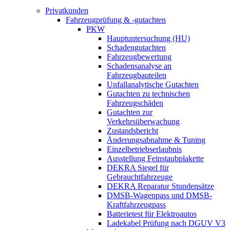
Privatkunden
Fahrzeugprüfung & -gutachten
PKW
Hauptuntersuchung (HU)
Schadengutachten
Fahrzeugbewertung
Schadensanalyse an
Fahrzeugbauteilen
Unfallanalytische Gutachten
Gutachten zu technischen
Fahrzeugschäden
Gutachten zur
Verkehrsüberwachung
Zustandsbericht
Änderungsabnahme & Tuning
Einzelbetriebserlaubnis
Ausstellung Feinstaubplakette
DEKRA Siegel für
Gebrauchtfahrzeuge
DEKRA Reparatur Stundensätze
DMSB-Wagenpass und DMSB-
Kraftfahrzeugpass
Batterietest für Elektroautos
Ladekabel Prüfung nach DGUV V3