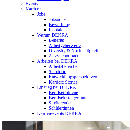
Events
Karriere
Jobs
Jobsuche
Bewerbung
Kontakt
Warum DEKRA
Benefits
Arbeitgeberwerte
Diversity & Nachhaltigkeit
Auszeichnungen
Arbeiten bei DEKRA
Arbeitsbereiche
Standorte
Entwicklungsperspektiven
Karriere Stories
Einstieg bei DEKRA
Berufserfahrene
Berufseinsteiger:innen
Studierende
Schüler:innen
Karriereevents DEKRA