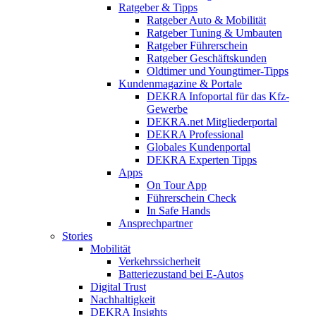
Ratgeber & Tipps
Ratgeber Auto & Mobilität
Ratgeber Tuning & Umbauten
Ratgeber Führerschein
Ratgeber Geschäftskunden
Oldtimer und Youngtimer-Tipps
Kundenmagazine & Portale
DEKRA Infoportal für das Kfz-
Gewerbe
DEKRA.net Mitgliederportal
DEKRA Professional
Globales Kundenportal
DEKRA Experten Tipps
Apps
On Tour App
Führerschein Check
In Safe Hands
Ansprechpartner
Stories
Mobilität
Verkehrssicherheit
Batteriezustand bei E-Autos
Digital Trust
Nachhaltigkeit
DEKRA Insights