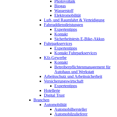
Photovoltaik
Biogas
Wasserstoff
Elektromobilität
Luft- und Raumfahrt & Verteidigung
Fahrraddienstleistungen
Expertentipps
Kontakt
Sicherheitstests E-Bike-Akkus
Fuhrparkservices
Expertentipps
Kontakt Fuhrparkservices
Kfz-Gewerbe
Kontakt
Betreiberpflichtenmanagement für
Autohaus und Werkstatt
Arbeitsschutz und Arbeitssicherheit
Versicherungswirtschaft
Expertentipps
Hotellerie
Digital Trust
Branchen
Automobilität
Automobilhersteller
Automobilzulieferer