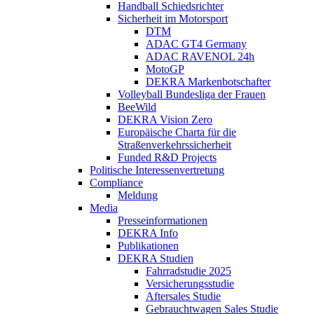
Handball Schiedsrichter
Sicherheit im Motorsport
DTM
ADAC GT4 Germany
ADAC RAVENOL 24h
MotoGP
DEKRA Markenbotschafter
Volleyball Bundesliga der Frauen
BeeWild
DEKRA Vision Zero
Europäische Charta für die
Straßenverkehrssicherheit
Funded R&D Projects
Politische Interessenvertretung
Compliance
Meldung
Media
Presseinformationen
DEKRA Info
Publikationen
DEKRA Studien
Fahrradstudie 2025
Versicherungsstudie
Aftersales Studie
Gebrauchtwagen Sales Studie