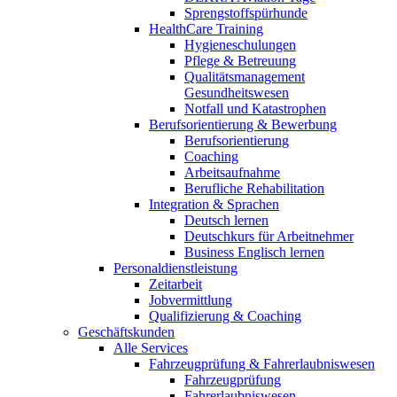
Sprengstoffspürhunde
HealthCare Training
Hygieneschulungen
Pflege & Betreuung
Qualitätsmanagement
Gesundheitswesen
Notfall und Katastrophen
Berufsorientierung & Bewerbung
Berufsorientierung
Coaching
Arbeitsaufnahme
Berufliche Rehabilitation
Integration & Sprachen
Deutsch lernen
Deutschkurs für Arbeitnehmer
Business Englisch lernen
Personaldienstleistung
Zeitarbeit
Jobvermittlung
Qualifizierung & Coaching
Geschäftskunden
Alle Services
Fahrzeugprüfung & Fahrerlaubniswesen
Fahrzeugprüfung
Fahrerlaubniswesen