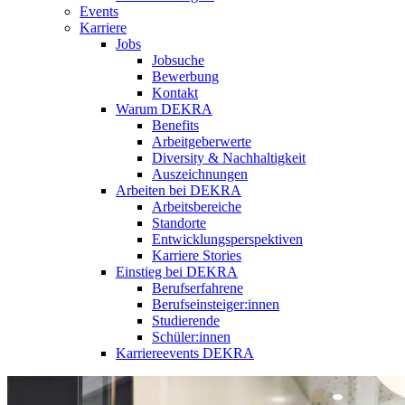
Events
Karriere
Jobs
Jobsuche
Bewerbung
Kontakt
Warum DEKRA
Benefits
Arbeitgeberwerte
Diversity & Nachhaltigkeit
Auszeichnungen
Arbeiten bei DEKRA
Arbeitsbereiche
Standorte
Entwicklungsperspektiven
Karriere Stories
Einstieg bei DEKRA
Berufserfahrene
Berufseinsteiger:innen
Studierende
Schüler:innen
Karriereevents DEKRA