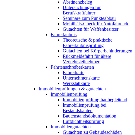
Abstinenzbeleg
Untersuchungen für
Berufskraftfahrer
Seminare zum Punkteabbau
Mobilitäts-Check für Autofahrende
Gutachten für Waffenbesitzer
Fahrerlaubnis
Theoretische & praktische
Fahrerlaubnisprüfung
Gutachten bei Körperbehinderungen
Rückmeldefahrt für ältere
Verkehrsteilnehmer
Fahrtenschreiberkarten
Fahrerkarte
Unternehmenskarte
Werkstattkarte
Immobilienprüfungen & -gutachten
Immobilienprüfung
Immobilienprüfung baubegleitend
Immobilienprüfung bei
Bestandsbauten
Bautenstandsdokumentation
Luftdichtheitsprüfung
Immobiliengutachten
Gutachten zu Gebäudeschäden