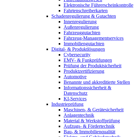
Elektronische Führerscheinkontrolle
Fahrtenschreiberkarten
Schadenregulierung & Gutachten
Innenregulierung
Außenregulierung
Fahrzeuggutachten
Fahrzeug-Managementservices
Immobiliengutachten
Digital- & Produktlösungen
Cybersecurity
EMV- & Funkprüfungen
Prüfung der Produktsicherheit
Produktzertifizierung
Automotive
Benannte und akkreditierte Stellen
Informationssicherheit &
Datenschutz
KI-Services
Industrieprüfung
Maschinen- & Gerätesicherheit
Anlagentechnik
Material & Werkstoffprüfung
Aufzugs- & Fördertechnik
Bau- & Immobilienqualität