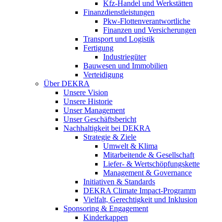
Kfz-Handel und Werkstätten
Finanzdienstleistungen
Pkw‑Flottenverantwortliche
Finanzen und Versicherungen
Transport und Logistik
Fertigung
Industriegüter
Bauwesen und Immobilien
Verteidigung
Über DEKRA
Unsere Vision
Unsere Historie
Unser Management
Unser Geschäftsbericht
Nachhaltigkeit bei DEKRA
Strategie & Ziele
Umwelt & Klima
Mitarbeitende & Gesellschaft
Liefer- & Wertschöpfungskette
Management & Governance
Initiativen & Standards
DEKRA Climate Impact-Programm
Vielfalt, Gerechtigkeit und Inklusion​
Sponsoring & Engagement
Kinderkappen