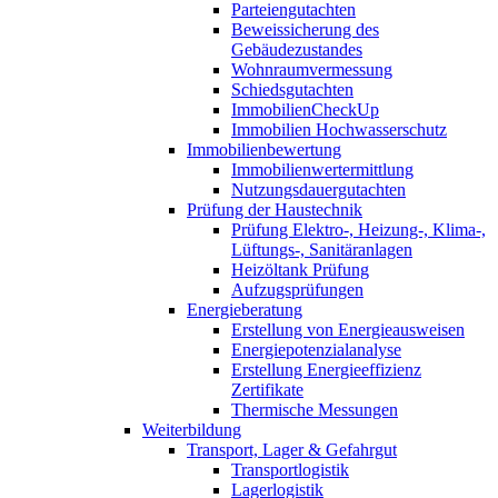
Parteiengutachten
Beweissicherung des
Gebäudezustandes
Wohnraumvermessung
Schiedsgutachten
ImmobilienCheckUp
Immobilien Hochwasserschutz
Immobilienbewertung
Immobilienwertermittlung
Nutzungsdauergutachten
Prüfung der Haustechnik
Prüfung Elektro-, Heizung-, Klima-,
Lüftungs-, Sanitäranlagen
Heizöltank Prüfung
Aufzugsprüfungen
Energieberatung
Erstellung von Energieausweisen
Energiepotenzialanalyse
Erstellung Energieeffizienz
Zertifikate
Thermische Messungen
Weiterbildung
Transport, Lager & Gefahrgut
Transportlogistik
Lagerlogistik