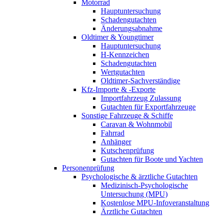
Motorrad
Hauptuntersuchung
Schadengutachten
Änderungsabnahme
Oldtimer & Youngtimer
Hauptuntersuchung
H-Kennzeichen
Schadengutachten
Wertgutachten
Oldtimer-Sachverständige
Kfz-Importe & -Exporte
Importfahrzeug Zulassung
Gutachten für Exportfahrzeuge
Sonstige Fahrzeuge & Schiffe
Caravan & Wohnmobil
Fahrrad
Anhänger
Kutschenprüfung
Gutachten für Boote und Yachten
Personenprüfung
Psychologische & ärztliche Gutachten
Medizinisch-Psychologische
Untersuchung (MPU)
Kostenlose MPU-Infoveranstaltung
Ärztliche Gutachten