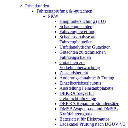
Privatkunden
Fahrzeugprüfung & -gutachten
PKW
Hauptuntersuchung (HU)
Schadengutachten
Fahrzeugbewertung
Schadensanalyse an
Fahrzeugbauteilen
Unfallanalytische Gutachten
Gutachten zu technischen
Fahrzeugschäden
Gutachten zur
Verkehrsüberwachung
Zustandsbericht
Änderungsabnahme & Tuning
Einzelbetriebserlaubnis
Ausstellung Feinstaubplakette
DEKRA Siegel für
Gebrauchtfahrzeuge
DEKRA Reparatur Stundensätze
DMSB-Wagenpass und DMSB-
Kraftfahrzeugpass
Batterietest für Elektroautos
Ladekabel Prüfung nach DGUV V3