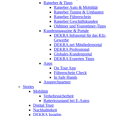
Ratgeber & Tipps
Ratgeber Auto & Mobilität
Ratgeber Tuning & Umbauten
Ratgeber Führerschein
Ratgeber Geschäftskunden
Oldtimer und Youngtimer-Tipps
Kundenmagazine & Portale
DEKRA Infoportal für das Kfz-
Gewerbe
DEKRA.net Mitgliederportal
DEKRA Professional
Globales Kundenportal
DEKRA Experten Tipps
Apps
On Tour App
Führerschein Check
In Safe Hands
Ansprechpartner
Stories
Mobilität
Verkehrssicherheit
Batteriezustand bei E-Autos
Digital Trust
Nachhaltigkeit
DEKRA Insights