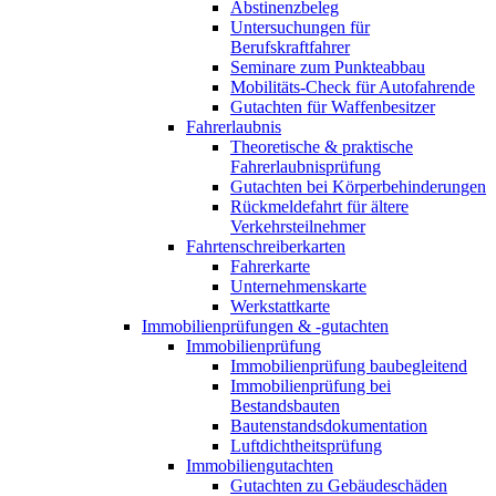
Abstinenzbeleg
Untersuchungen für
Berufskraftfahrer
Seminare zum Punkteabbau
Mobilitäts-Check für Autofahrende
Gutachten für Waffenbesitzer
Fahrerlaubnis
Theoretische & praktische
Fahrerlaubnisprüfung
Gutachten bei Körperbehinderungen
Rückmeldefahrt für ältere
Verkehrsteilnehmer
Fahrtenschreiberkarten
Fahrerkarte
Unternehmenskarte
Werkstattkarte
Immobilienprüfungen & -gutachten
Immobilienprüfung
Immobilienprüfung baubegleitend
Immobilienprüfung bei
Bestandsbauten
Bautenstandsdokumentation
Luftdichtheitsprüfung
Immobiliengutachten
Gutachten zu Gebäudeschäden