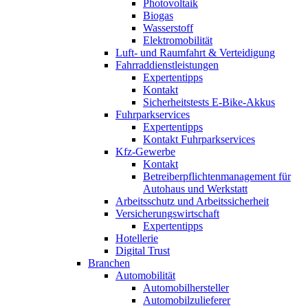
Photovoltaik
Biogas
Wasserstoff
Elektromobilität
Luft- und Raumfahrt & Verteidigung
Fahrraddienstleistungen
Expertentipps
Kontakt
Sicherheitstests E-Bike-Akkus
Fuhrparkservices
Expertentipps
Kontakt Fuhrparkservices
Kfz-Gewerbe
Kontakt
Betreiberpflichtenmanagement für
Autohaus und Werkstatt
Arbeitsschutz und Arbeitssicherheit
Versicherungswirtschaft
Expertentipps
Hotellerie
Digital Trust
Branchen
Automobilität
Automobilhersteller
Automobilzulieferer