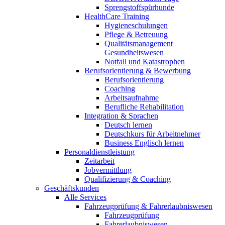
Sprengstoffspürhunde
HealthCare Training
Hygieneschulungen
Pflege & Betreuung
Qualitätsmanagement
Gesundheitswesen
Notfall und Katastrophen
Berufsorientierung & Bewerbung
Berufsorientierung
Coaching
Arbeitsaufnahme
Berufliche Rehabilitation
Integration & Sprachen
Deutsch lernen
Deutschkurs für Arbeitnehmer
Business Englisch lernen
Personaldienstleistung
Zeitarbeit
Jobvermittlung
Qualifizierung & Coaching
Geschäftskunden
Alle Services
Fahrzeugprüfung & Fahrerlaubniswesen
Fahrzeugprüfung
Fahrerlaubniswesen