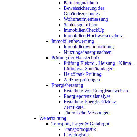
Parteiengutachten
Beweissicherung des
Gebäudezustandes
Wohnraumvermessung
Schiedsgutachten
ImmobilienCheckUp
Immobilien Hochwasserschutz
Immobilienbewertung
Immobilienwertermittlung
Nutzungsdauergutachten
Prüfung der Haustechnik
Prüfung Elektro-, Heizung-, Klima-,
Lüftungs-, Sanitäranlagen
Heizöltank Prüfung
Aufzugsprüfungen
Energieberatung
Erstellung von Energieausweisen
Energiepotenzialanalyse
Erstellung Energieeffizienz
Zertifikate
Thermische Messungen
Weiterbildung
Transport, Lager & Gefahrgut
Transportlogistik
Lagerlogistik