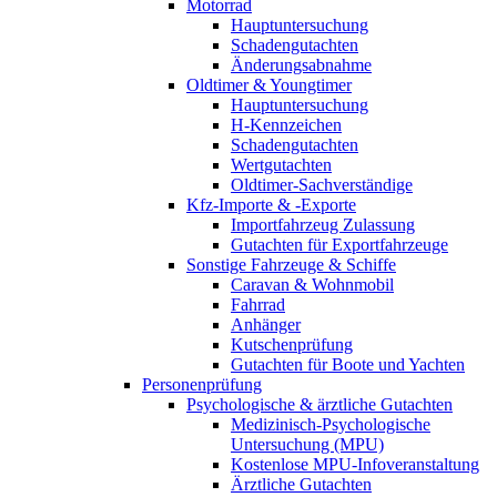
Motorrad
Hauptuntersuchung
Schadengutachten
Änderungsabnahme
Oldtimer & Youngtimer
Hauptuntersuchung
H-Kennzeichen
Schadengutachten
Wertgutachten
Oldtimer-Sachverständige
Kfz-Importe & -Exporte
Importfahrzeug Zulassung
Gutachten für Exportfahrzeuge
Sonstige Fahrzeuge & Schiffe
Caravan & Wohnmobil
Fahrrad
Anhänger
Kutschenprüfung
Gutachten für Boote und Yachten
Personenprüfung
Psychologische & ärztliche Gutachten
Medizinisch-Psychologische
Untersuchung (MPU)
Kostenlose MPU-Infoveranstaltung
Ärztliche Gutachten