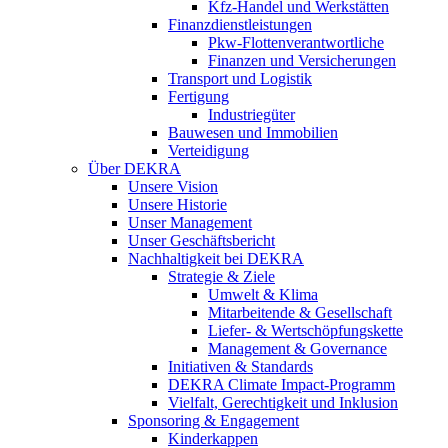
Kfz-Handel und Werkstätten
Finanzdienstleistungen
Pkw‑Flottenverantwortliche
Finanzen und Versicherungen
Transport und Logistik
Fertigung
Industriegüter
Bauwesen und Immobilien
Verteidigung
Über DEKRA
Unsere Vision
Unsere Historie
Unser Management
Unser Geschäftsbericht
Nachhaltigkeit bei DEKRA
Strategie & Ziele
Umwelt & Klima
Mitarbeitende & Gesellschaft
Liefer- & Wertschöpfungskette
Management & Governance
Initiativen & Standards
DEKRA Climate Impact-Programm
Vielfalt, Gerechtigkeit und Inklusion​
Sponsoring & Engagement
Kinderkappen