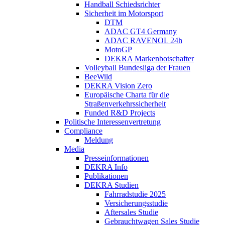
Handball Schiedsrichter
Sicherheit im Motorsport
DTM
ADAC GT4 Germany
ADAC RAVENOL 24h
MotoGP
DEKRA Markenbotschafter
Volleyball Bundesliga der Frauen
BeeWild
DEKRA Vision Zero
Europäische Charta für die
Straßenverkehrssicherheit
Funded R&D Projects
Politische Interessenvertretung
Compliance
Meldung
Media
Presseinformationen
DEKRA Info
Publikationen
DEKRA Studien
Fahrradstudie 2025
Versicherungsstudie
Aftersales Studie
Gebrauchtwagen Sales Studie