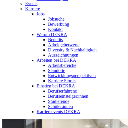
Events
Karriere
Jobs
Jobsuche
Bewerbung
Kontakt
Warum DEKRA
Benefits
Arbeitgeberwerte
Diversity & Nachhaltigkeit
Auszeichnungen
Arbeiten bei DEKRA
Arbeitsbereiche
Standorte
Entwicklungsperspektiven
Karriere Stories
Einstieg bei DEKRA
Berufserfahrene
Berufseinsteiger:innen
Studierende
Schüler:innen
Karriereevents DEKRA