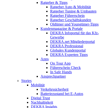
Ratgeber & Tipps
Ratgeber Auto & Mobilität
Ratgeber Tuning & Umbauten
Ratgeber Führerschein
Ratgeber Geschäftskunden
Oldtimer und Youngtimer-Tipps
Kundenmagazine & Portale
DEKRA Infoportal für das Kfz-
Gewerbe
DEKRA.net Mitgliederportal
DEKRA Professional
Globales Kundenportal
DEKRA Experten Tipps
Apps
On Tour App
Führerschein Check
In Safe Hands
Ansprechpartner
Stories
Mobilität
Verkehrssicherheit
Batteriezustand bei E-Autos
Digital Trust
Nachhaltigkeit
DEKRA Insights