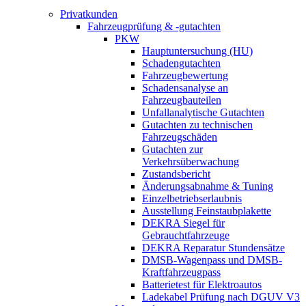
Privatkunden
Fahrzeugprüfung & -gutachten
PKW
Hauptuntersuchung (HU)
Schadengutachten
Fahrzeugbewertung
Schadensanalyse an
Fahrzeugbauteilen
Unfallanalytische Gutachten
Gutachten zu technischen
Fahrzeugschäden
Gutachten zur
Verkehrsüberwachung
Zustandsbericht
Änderungsabnahme & Tuning
Einzelbetriebserlaubnis
Ausstellung Feinstaubplakette
DEKRA Siegel für
Gebrauchtfahrzeuge
DEKRA Reparatur Stundensätze
DMSB-Wagenpass und DMSB-
Kraftfahrzeugpass
Batterietest für Elektroautos
Ladekabel Prüfung nach DGUV V3