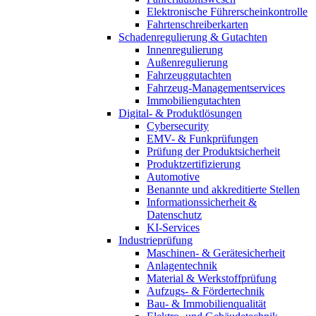
Elektronische Führerscheinkontrolle
Fahrtenschreiberkarten
Schadenregulierung & Gutachten
Innenregulierung
Außenregulierung
Fahrzeuggutachten
Fahrzeug-Managementservices
Immobiliengutachten
Digital- & Produktlösungen
Cybersecurity
EMV- & Funkprüfungen
Prüfung der Produktsicherheit
Produktzertifizierung
Automotive
Benannte und akkreditierte Stellen
Informationssicherheit &
Datenschutz
KI-Services
Industrieprüfung
Maschinen- & Gerätesicherheit
Anlagentechnik
Material & Werkstoffprüfung
Aufzugs- & Fördertechnik
Bau- & Immobilienqualität