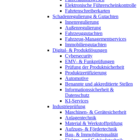
Elektronische Führerscheinkontrolle
Fahrtenschreiberkarten
Schadenregulierung & Gutachten
Innenregulierung
Außenregulierung
Fahrzeuggutachten
Fahrzeug-Managementservices
Immobiliengutachten
Digital- & Produktlösungen
Cybersecurity
EMV- & Funkprüfungen
Prüfung der Produktsicherheit
Produktzertifizierung
Automotive
Benannte und akkreditierte Stellen
Informationssicherheit &
Datenschutz
KI-Services
Industrieprüfung
Maschinen- & Gerätesicherheit
Anlagentechnik
Material & Werkstoffprüfung
Aufzugs- & Fördertechnik
Bau- & Immobilienqualität