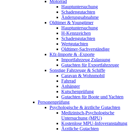
Motorrad
Hauptuntersuchung
Schadengutachten
Änderungsabnahme
Oldtimer & Youngtimer
Hauptuntersuchung
H-Kennzeichen
Schadengutachten
Wertgutachten
Oldtimer-Sachverständige
Kfz-Importe & -Exporte
Importfahrzeug Zulassung
Gutachten für Exportfahrzeuge
Sonstige Fahrzeuge & Schiffe
Caravan & Wohnmobil
Fahrrad
Anhänger
Kutschenprüfung
Gutachten für Boote und Yachten
Personenprüfung
Psychologische & ärztliche Gutachten
Medizinisch-Psychologische
Untersuchung (MPU)
Kostenlose MPU-Infoveranstaltung
Ärztliche Gutachten