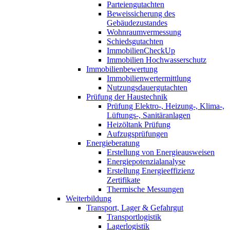
Parteiengutachten
Beweissicherung des
Gebäudezustandes
Wohnraumvermessung
Schiedsgutachten
ImmobilienCheckUp
Immobilien Hochwasserschutz
Immobilienbewertung
Immobilienwertermittlung
Nutzungsdauergutachten
Prüfung der Haustechnik
Prüfung Elektro-, Heizung-, Klima-,
Lüftungs-, Sanitäranlagen
Heizöltank Prüfung
Aufzugsprüfungen
Energieberatung
Erstellung von Energieausweisen
Energiepotenzialanalyse
Erstellung Energieeffizienz
Zertifikate
Thermische Messungen
Weiterbildung
Transport, Lager & Gefahrgut
Transportlogistik
Lagerlogistik