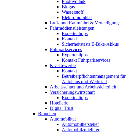
Photovoltaik
Biogas
Wasserstoff
Elektromobilität
Luft- und Raumfahrt & Verteidigung
Fahrraddienstleistungen
Expertentipps
Kontakt
Sicherheitstests E-Bike-Akkus
Fuhrparkservices
Expertentipps
Kontakt Fuhrparkservices
Kfz-Gewerbe
Kontakt
Betreiberpflichtenmanagement für
Autohaus und Werkstatt
Arbeitsschutz und Arbeitssicherheit
Versicherungswirtschaft
Expertentipps
Hotellerie
Digital Trust
Branchen
Automobilität
Automobilhersteller
Automobilzulieferer