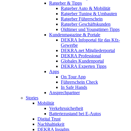
Ratgeber & Tipps
Ratgeber Auto & Mobilität
Ratgeber Tuning & Umbauten
Ratgeber Führerschein
Ratgeber Geschäftskunden
Oldtimer und Youngtimer-Tipps
Kundenmagazine & Portale
DEKRA Infoportal für das Kfz-
Gewerbe
DEKRA.net Mitgliederportal
DEKRA Professional
Globales Kundenportal
DEKRA Experten Tipps
Apps
On Tour App
Führerschein Check
In Safe Hands
Ansprechpartner
Stories
Mobilität
Verkehrssicherheit
Batteriezustand bei E-Autos
Digital Trust
Nachhaltigkeit
DEKRA Insights