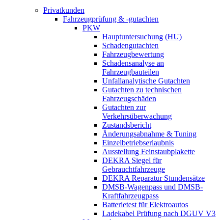
Privatkunden
Fahrzeugprüfung & -gutachten
PKW
Hauptuntersuchung (HU)
Schadengutachten
Fahrzeugbewertung
Schadensanalyse an
Fahrzeugbauteilen
Unfallanalytische Gutachten
Gutachten zu technischen
Fahrzeugschäden
Gutachten zur
Verkehrsüberwachung
Zustandsbericht
Änderungsabnahme & Tuning
Einzelbetriebserlaubnis
Ausstellung Feinstaubplakette
DEKRA Siegel für
Gebrauchtfahrzeuge
DEKRA Reparatur Stundensätze
DMSB-Wagenpass und DMSB-
Kraftfahrzeugpass
Batterietest für Elektroautos
Ladekabel Prüfung nach DGUV V3