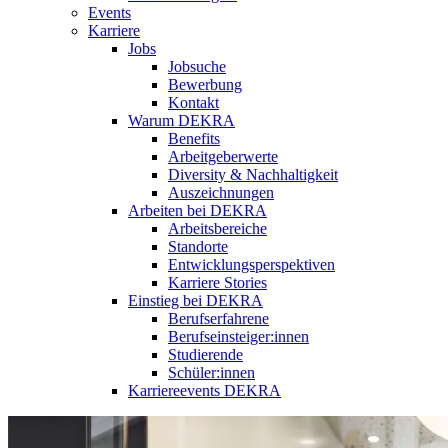
Events
Karriere
Jobs
Jobsuche
Bewerbung
Kontakt
Warum DEKRA
Benefits
Arbeitgeberwerte
Diversity & Nachhaltigkeit
Auszeichnungen
Arbeiten bei DEKRA
Arbeitsbereiche
Standorte
Entwicklungsperspektiven
Karriere Stories
Einstieg bei DEKRA
Berufserfahrene
Berufseinsteiger:innen
Studierende
Schüler:innen
Karriereevents DEKRA