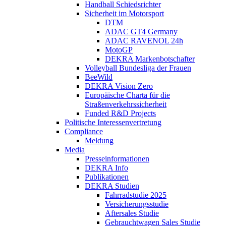
Handball Schiedsrichter
Sicherheit im Motorsport
DTM
ADAC GT4 Germany
ADAC RAVENOL 24h
MotoGP
DEKRA Markenbotschafter
Volleyball Bundesliga der Frauen
BeeWild
DEKRA Vision Zero
Europäische Charta für die
Straßenverkehrssicherheit
Funded R&D Projects
Politische Interessenvertretung
Compliance
Meldung
Media
Presseinformationen
DEKRA Info
Publikationen
DEKRA Studien
Fahrradstudie 2025
Versicherungsstudie
Aftersales Studie
Gebrauchtwagen Sales Studie