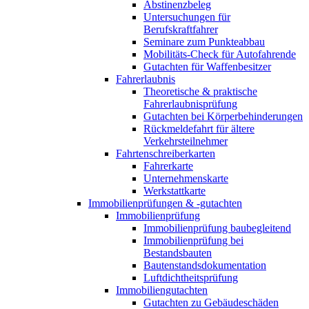
Abstinenzbeleg
Untersuchungen für
Berufskraftfahrer
Seminare zum Punkteabbau
Mobilitäts-Check für Autofahrende
Gutachten für Waffenbesitzer
Fahrerlaubnis
Theoretische & praktische
Fahrerlaubnisprüfung
Gutachten bei Körperbehinderungen
Rückmeldefahrt für ältere
Verkehrsteilnehmer
Fahrtenschreiberkarten
Fahrerkarte
Unternehmenskarte
Werkstattkarte
Immobilienprüfungen & -gutachten
Immobilienprüfung
Immobilienprüfung baubegleitend
Immobilienprüfung bei
Bestandsbauten
Bautenstandsdokumentation
Luftdichtheitsprüfung
Immobiliengutachten
Gutachten zu Gebäudeschäden