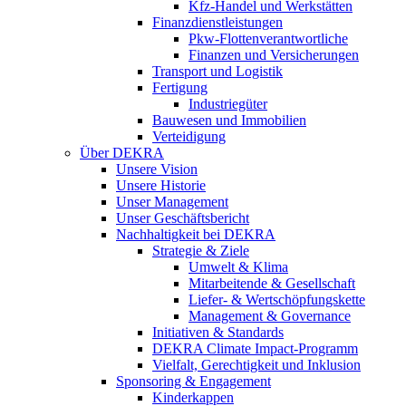
Kfz-Handel und Werkstätten
Finanzdienstleistungen
Pkw‑Flottenverantwortliche
Finanzen und Versicherungen
Transport und Logistik
Fertigung
Industriegüter
Bauwesen und Immobilien
Verteidigung
Über DEKRA
Unsere Vision
Unsere Historie
Unser Management
Unser Geschäftsbericht
Nachhaltigkeit bei DEKRA
Strategie & Ziele
Umwelt & Klima
Mitarbeitende & Gesellschaft
Liefer- & Wertschöpfungskette
Management & Governance
Initiativen & Standards
DEKRA Climate Impact-Programm
Vielfalt, Gerechtigkeit und Inklusion​
Sponsoring & Engagement
Kinderkappen