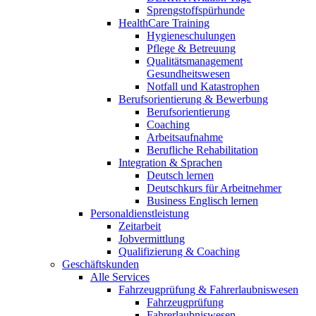
Sprengstoffspürhunde
HealthCare Training
Hygieneschulungen
Pflege & Betreuung
Qualitätsmanagement
Gesundheitswesen
Notfall und Katastrophen
Berufsorientierung & Bewerbung
Berufsorientierung
Coaching
Arbeitsaufnahme
Berufliche Rehabilitation
Integration & Sprachen
Deutsch lernen
Deutschkurs für Arbeitnehmer
Business Englisch lernen
Personaldienstleistung
Zeitarbeit
Jobvermittlung
Qualifizierung & Coaching
Geschäftskunden
Alle Services
Fahrzeugprüfung & Fahrerlaubniswesen
Fahrzeugprüfung
Fahrerlaubniswesen