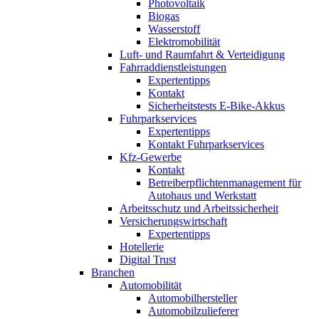
Photovoltaik
Biogas
Wasserstoff
Elektromobilität
Luft- und Raumfahrt & Verteidigung
Fahrraddienstleistungen
Expertentipps
Kontakt
Sicherheitstests E-Bike-Akkus
Fuhrparkservices
Expertentipps
Kontakt Fuhrparkservices
Kfz-Gewerbe
Kontakt
Betreiberpflichtenmanagement für
Autohaus und Werkstatt
Arbeitsschutz und Arbeitssicherheit
Versicherungswirtschaft
Expertentipps
Hotellerie
Digital Trust
Branchen
Automobilität
Automobilhersteller
Automobilzulieferer