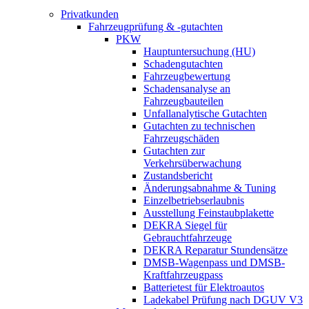
Privatkunden
Fahrzeugprüfung & -gutachten
PKW
Hauptuntersuchung (HU)
Schadengutachten
Fahrzeugbewertung
Schadensanalyse an
Fahrzeugbauteilen
Unfallanalytische Gutachten
Gutachten zu technischen
Fahrzeugschäden
Gutachten zur
Verkehrsüberwachung
Zustandsbericht
Änderungsabnahme & Tuning
Einzelbetriebserlaubnis
Ausstellung Feinstaubplakette
DEKRA Siegel für
Gebrauchtfahrzeuge
DEKRA Reparatur Stundensätze
DMSB-Wagenpass und DMSB-
Kraftfahrzeugpass
Batterietest für Elektroautos
Ladekabel Prüfung nach DGUV V3