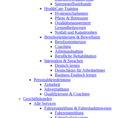
Sprengstoffspürhunde
HealthCare Training
Hygieneschulungen
Pflege & Betreuung
Qualitätsmanagement
Gesundheitswesen
Notfall und Katastrophen
Berufsorientierung & Bewerbung
Berufsorientierung
Coaching
Arbeitsaufnahme
Berufliche Rehabilitation
Integration & Sprachen
Deutsch lernen
Deutschkurs für Arbeitnehmer
Business Englisch lernen
Personaldienstleistung
Zeitarbeit
Jobvermittlung
Qualifizierung & Coaching
Geschäftskunden
Alle Services
Fahrzeugprüfung & Fahrerlaubniswesen
Fahrzeugprüfung
Fahrerlaubniswesen