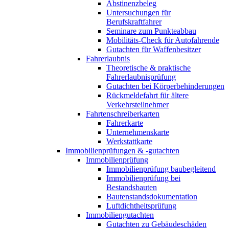
Abstinenzbeleg
Untersuchungen für
Berufskraftfahrer
Seminare zum Punkteabbau
Mobilitäts-Check für Autofahrende
Gutachten für Waffenbesitzer
Fahrerlaubnis
Theoretische & praktische
Fahrerlaubnisprüfung
Gutachten bei Körperbehinderungen
Rückmeldefahrt für ältere
Verkehrsteilnehmer
Fahrtenschreiberkarten
Fahrerkarte
Unternehmenskarte
Werkstattkarte
Immobilienprüfungen & -gutachten
Immobilienprüfung
Immobilienprüfung baubegleitend
Immobilienprüfung bei
Bestandsbauten
Bautenstandsdokumentation
Luftdichtheitsprüfung
Immobiliengutachten
Gutachten zu Gebäudeschäden