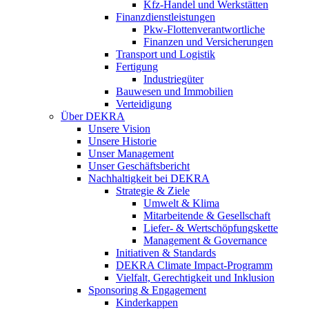
Kfz-Handel und Werkstätten
Finanzdienstleistungen
Pkw‑Flottenverantwortliche
Finanzen und Versicherungen
Transport und Logistik
Fertigung
Industriegüter
Bauwesen und Immobilien
Verteidigung
Über DEKRA
Unsere Vision
Unsere Historie
Unser Management
Unser Geschäftsbericht
Nachhaltigkeit bei DEKRA
Strategie & Ziele
Umwelt & Klima
Mitarbeitende & Gesellschaft
Liefer- & Wertschöpfungskette
Management & Governance
Initiativen & Standards
DEKRA Climate Impact-Programm
Vielfalt, Gerechtigkeit und Inklusion​
Sponsoring & Engagement
Kinderkappen