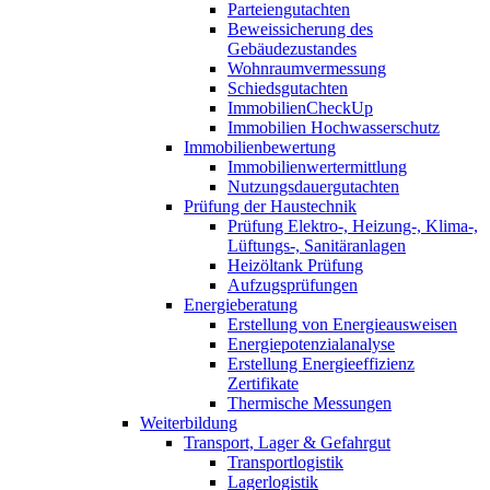
Parteiengutachten
Beweissicherung des
Gebäudezustandes
Wohnraumvermessung
Schiedsgutachten
ImmobilienCheckUp
Immobilien Hochwasserschutz
Immobilienbewertung
Immobilienwertermittlung
Nutzungsdauergutachten
Prüfung der Haustechnik
Prüfung Elektro-, Heizung-, Klima-,
Lüftungs-, Sanitäranlagen
Heizöltank Prüfung
Aufzugsprüfungen
Energieberatung
Erstellung von Energieausweisen
Energiepotenzialanalyse
Erstellung Energieeffizienz
Zertifikate
Thermische Messungen
Weiterbildung
Transport, Lager & Gefahrgut
Transportlogistik
Lagerlogistik