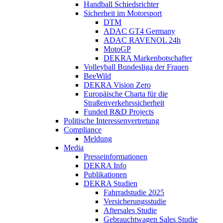
Handball Schiedsrichter
Sicherheit im Motorsport
DTM
ADAC GT4 Germany
ADAC RAVENOL 24h
MotoGP
DEKRA Markenbotschafter
Volleyball Bundesliga der Frauen
BeeWild
DEKRA Vision Zero
Europäische Charta für die
Straßenverkehrssicherheit
Funded R&D Projects
Politische Interessenvertretung
Compliance
Meldung
Media
Presseinformationen
DEKRA Info
Publikationen
DEKRA Studien
Fahrradstudie 2025
Versicherungsstudie
Aftersales Studie
Gebrauchtwagen Sales Studie