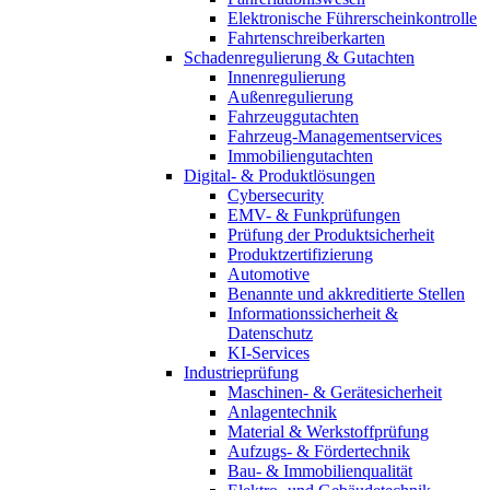
Elektronische Führerscheinkontrolle
Fahrtenschreiberkarten
Schadenregulierung & Gutachten
Innenregulierung
Außenregulierung
Fahrzeuggutachten
Fahrzeug-Managementservices
Immobiliengutachten
Digital- & Produktlösungen
Cybersecurity
EMV- & Funkprüfungen
Prüfung der Produktsicherheit
Produktzertifizierung
Automotive
Benannte und akkreditierte Stellen
Informationssicherheit &
Datenschutz
KI-Services
Industrieprüfung
Maschinen- & Gerätesicherheit
Anlagentechnik
Material & Werkstoffprüfung
Aufzugs- & Fördertechnik
Bau- & Immobilienqualität