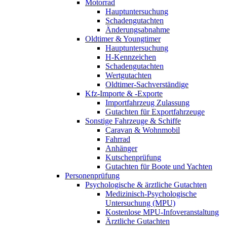
Motorrad
Hauptuntersuchung
Schadengutachten
Änderungsabnahme
Oldtimer & Youngtimer
Hauptuntersuchung
H-Kennzeichen
Schadengutachten
Wertgutachten
Oldtimer-Sachverständige
Kfz-Importe & -Exporte
Importfahrzeug Zulassung
Gutachten für Exportfahrzeuge
Sonstige Fahrzeuge & Schiffe
Caravan & Wohnmobil
Fahrrad
Anhänger
Kutschenprüfung
Gutachten für Boote und Yachten
Personenprüfung
Psychologische & ärztliche Gutachten
Medizinisch-Psychologische
Untersuchung (MPU)
Kostenlose MPU-Infoveranstaltung
Ärztliche Gutachten