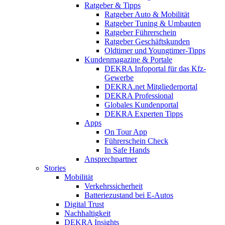
Ratgeber & Tipps
Ratgeber Auto & Mobilität
Ratgeber Tuning & Umbauten
Ratgeber Führerschein
Ratgeber Geschäftskunden
Oldtimer und Youngtimer-Tipps
Kundenmagazine & Portale
DEKRA Infoportal für das Kfz-
Gewerbe
DEKRA.net Mitgliederportal
DEKRA Professional
Globales Kundenportal
DEKRA Experten Tipps
Apps
On Tour App
Führerschein Check
In Safe Hands
Ansprechpartner
Stories
Mobilität
Verkehrssicherheit
Batteriezustand bei E-Autos
Digital Trust
Nachhaltigkeit
DEKRA Insights