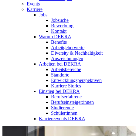
Events
Karriere
Jobs
Jobsuche
Bewerbung
Kontakt
Warum DEKRA
Benefits
Arbeitgeberwerte
Diversity & Nachhaltigkeit
Auszeichnungen
Arbeiten bei DEKRA
Arbeitsbereiche
Standorte
Entwicklungsperspektiven
Karriere Stories
Einstieg bei DEKRA
Berufserfahrene
Berufseinsteiger:innen
Studierende
Schüler:innen
Karriereevents DEKRA