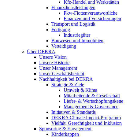
Kfz-Handel und Werkstätten
Finanzdienstleistungen
Pkw‑Flottenverantwortliche
Finanzen und Versicherungen
Transport und Logistik
Fertigung
Industriegüter
Bauwesen und Immobilien
Verteidigung
Über DEKRA
Unsere Vision
Unsere Historie
Unser Management
Unser Geschäftsbericht
Nachhaltigkeit bei DEKRA
Strategie & Ziele
Umwelt & Klima
Mitarbeitende & Gesellschaft
Liefer- & Wertschöpfungskette
Management & Governance
Initiativen & Standards
DEKRA Climate Impact-Programm
Vielfalt, Gerechtigkeit und Inklusion​
Sponsoring & Engagement
Kinderkappen