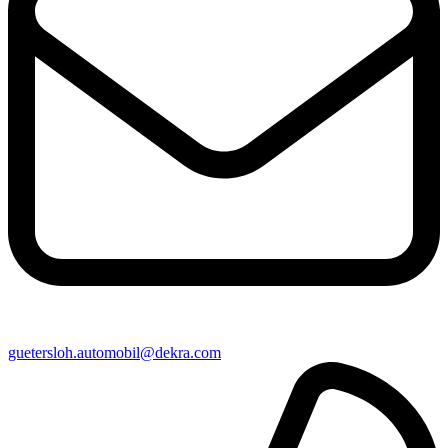
guetersloh​.automobil@​dekra.com