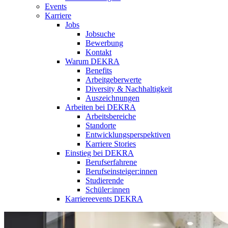
Events
Karriere
Jobs
Jobsuche
Bewerbung
Kontakt
Warum DEKRA
Benefits
Arbeitgeberwerte
Diversity & Nachhaltigkeit
Auszeichnungen
Arbeiten bei DEKRA
Arbeitsbereiche
Standorte
Entwicklungsperspektiven
Karriere Stories
Einstieg bei DEKRA
Berufserfahrene
Berufseinsteiger:innen
Studierende
Schüler:innen
Karriereevents DEKRA