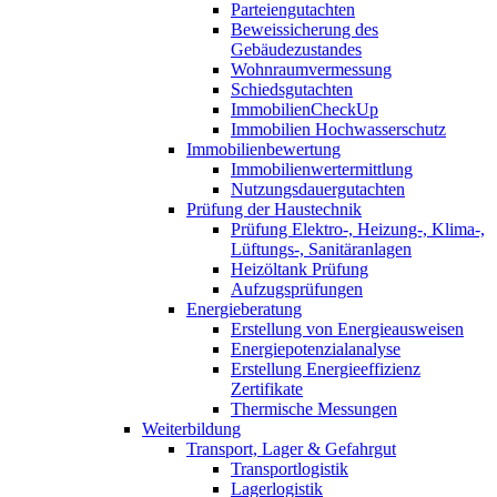
Parteiengutachten
Beweissicherung des
Gebäudezustandes
Wohnraumvermessung
Schiedsgutachten
ImmobilienCheckUp
Immobilien Hochwasserschutz
Immobilienbewertung
Immobilienwertermittlung
Nutzungsdauergutachten
Prüfung der Haustechnik
Prüfung Elektro-, Heizung-, Klima-,
Lüftungs-, Sanitäranlagen
Heizöltank Prüfung
Aufzugsprüfungen
Energieberatung
Erstellung von Energieausweisen
Energiepotenzialanalyse
Erstellung Energieeffizienz
Zertifikate
Thermische Messungen
Weiterbildung
Transport, Lager & Gefahrgut
Transportlogistik
Lagerlogistik