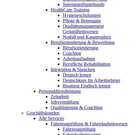
Sprengstoffspürhunde
HealthCare Training
Hygieneschulungen
Pflege & Betreuung
Qualitätsmanagement
Gesundheitswesen
Notfall und Katastrophen
Berufsorientierung & Bewerbung
Berufsorientierung
Coaching
Arbeitsaufnahme
Berufliche Rehabilitation
Integration & Sprachen
Deutsch lernen
Deutschkurs für Arbeitnehmer
Business Englisch lernen
Personaldienstleistung
Zeitarbeit
Jobvermittlung
Qualifizierung & Coaching
Geschäftskunden
Alle Services
Fahrzeugprüfung & Fahrerlaubniswesen
Fahrzeugprüfung
Fahrerlaubniswesen