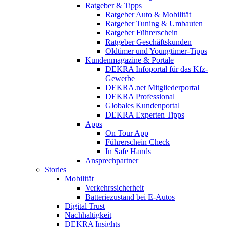
Ratgeber & Tipps
Ratgeber Auto & Mobilität
Ratgeber Tuning & Umbauten
Ratgeber Führerschein
Ratgeber Geschäftskunden
Oldtimer und Youngtimer-Tipps
Kundenmagazine & Portale
DEKRA Infoportal für das Kfz-
Gewerbe
DEKRA.net Mitgliederportal
DEKRA Professional
Globales Kundenportal
DEKRA Experten Tipps
Apps
On Tour App
Führerschein Check
In Safe Hands
Ansprechpartner
Stories
Mobilität
Verkehrssicherheit
Batteriezustand bei E-Autos
Digital Trust
Nachhaltigkeit
DEKRA Insights