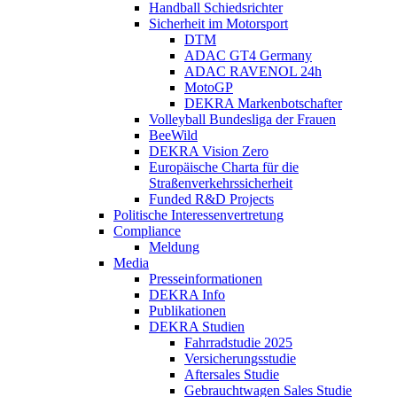
Handball Schiedsrichter
Sicherheit im Motorsport
DTM
ADAC GT4 Germany
ADAC RAVENOL 24h
MotoGP
DEKRA Markenbotschafter
Volleyball Bundesliga der Frauen
BeeWild
DEKRA Vision Zero
Europäische Charta für die
Straßenverkehrssicherheit
Funded R&D Projects
Politische Interessenvertretung
Compliance
Meldung
Media
Presseinformationen
DEKRA Info
Publikationen
DEKRA Studien
Fahrradstudie 2025
Versicherungsstudie
Aftersales Studie
Gebrauchtwagen Sales Studie