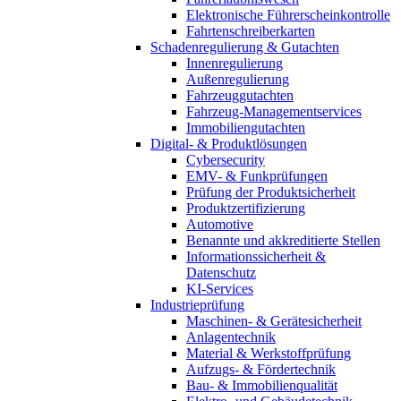
Elektronische Führerscheinkontrolle
Fahrtenschreiberkarten
Schadenregulierung & Gutachten
Innenregulierung
Außenregulierung
Fahrzeuggutachten
Fahrzeug-Managementservices
Immobiliengutachten
Digital- & Produktlösungen
Cybersecurity
EMV- & Funkprüfungen
Prüfung der Produktsicherheit
Produktzertifizierung
Automotive
Benannte und akkreditierte Stellen
Informationssicherheit &
Datenschutz
KI-Services
Industrieprüfung
Maschinen- & Gerätesicherheit
Anlagentechnik
Material & Werkstoffprüfung
Aufzugs- & Fördertechnik
Bau- & Immobilienqualität