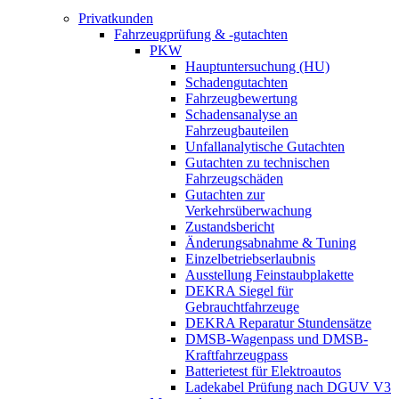
Privatkunden
Fahrzeugprüfung & -gutachten
PKW
Hauptuntersuchung (HU)
Schadengutachten
Fahrzeugbewertung
Schadensanalyse an
Fahrzeugbauteilen
Unfallanalytische Gutachten
Gutachten zu technischen
Fahrzeugschäden
Gutachten zur
Verkehrsüberwachung
Zustandsbericht
Änderungsabnahme & Tuning
Einzelbetriebserlaubnis
Ausstellung Feinstaubplakette
DEKRA Siegel für
Gebrauchtfahrzeuge
DEKRA Reparatur Stundensätze
DMSB-Wagenpass und DMSB-
Kraftfahrzeugpass
Batterietest für Elektroautos
Ladekabel Prüfung nach DGUV V3