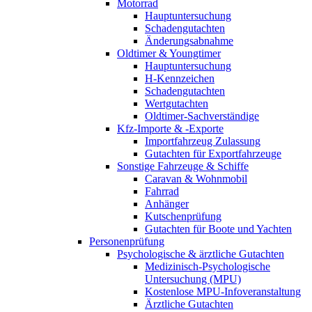
Motorrad
Hauptuntersuchung
Schadengutachten
Änderungsabnahme
Oldtimer & Youngtimer
Hauptuntersuchung
H-Kennzeichen
Schadengutachten
Wertgutachten
Oldtimer-Sachverständige
Kfz-Importe & -Exporte
Importfahrzeug Zulassung
Gutachten für Exportfahrzeuge
Sonstige Fahrzeuge & Schiffe
Caravan & Wohnmobil
Fahrrad
Anhänger
Kutschenprüfung
Gutachten für Boote und Yachten
Personenprüfung
Psychologische & ärztliche Gutachten
Medizinisch-Psychologische
Untersuchung (MPU)
Kostenlose MPU-Infoveranstaltung
Ärztliche Gutachten