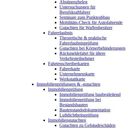
Abstinenzbeleg
Untersuchungen für
Berufskraftfahrer
Seminare zum Punkteabbau
Mobilitäts-Check für Autofahrende
Gutachten für Waffenbesitzer
Fahrerlaubnis
Theoretische & praktische
Fahrerlaubnisprüfung
Gutachten bei Körperbehinderungen
Rückmeldefahrt für ältere
Verkehrsteilnehmer
Fahrtenschreiberkarten
Fahrerkarte
Unternehmenskarte
Werkstattkarte
Immobilienprüfungen & -gutachten
Immobilienprüfung
Immobilienprüfung baubegleitend
Immobilienprüfung bei
Bestandsbauten
Bautenstandsdokumentation
Luftdichtheitsprüfung
Immobiliengutachten
Gutachten zu Gebäudeschäden