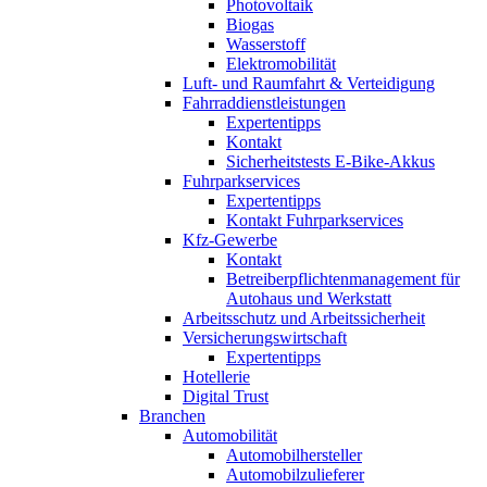
Photovoltaik
Biogas
Wasserstoff
Elektromobilität
Luft- und Raumfahrt & Verteidigung
Fahrraddienstleistungen
Expertentipps
Kontakt
Sicherheitstests E-Bike-Akkus
Fuhrparkservices
Expertentipps
Kontakt Fuhrparkservices
Kfz-Gewerbe
Kontakt
Betreiberpflichtenmanagement für
Autohaus und Werkstatt
Arbeitsschutz und Arbeitssicherheit
Versicherungswirtschaft
Expertentipps
Hotellerie
Digital Trust
Branchen
Automobilität
Automobilhersteller
Automobilzulieferer