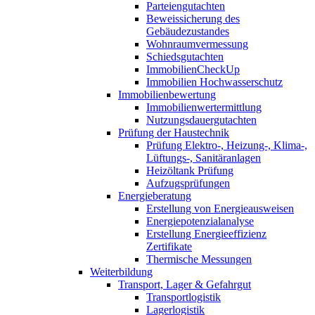
Parteiengutachten
Beweissicherung des
Gebäudezustandes
Wohnraumvermessung
Schiedsgutachten
ImmobilienCheckUp
Immobilien Hochwasserschutz
Immobilienbewertung
Immobilienwertermittlung
Nutzungsdauergutachten
Prüfung der Haustechnik
Prüfung Elektro-, Heizung-, Klima-,
Lüftungs-, Sanitäranlagen
Heizöltank Prüfung
Aufzugsprüfungen
Energieberatung
Erstellung von Energieausweisen
Energiepotenzialanalyse
Erstellung Energieeffizienz
Zertifikate
Thermische Messungen
Weiterbildung
Transport, Lager & Gefahrgut
Transportlogistik
Lagerlogistik