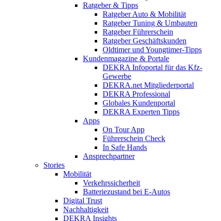
Ratgeber & Tipps
Ratgeber Auto & Mobilität
Ratgeber Tuning & Umbauten
Ratgeber Führerschein
Ratgeber Geschäftskunden
Oldtimer und Youngtimer-Tipps
Kundenmagazine & Portale
DEKRA Infoportal für das Kfz-
Gewerbe
DEKRA.net Mitgliederportal
DEKRA Professional
Globales Kundenportal
DEKRA Experten Tipps
Apps
On Tour App
Führerschein Check
In Safe Hands
Ansprechpartner
Stories
Mobilität
Verkehrssicherheit
Batteriezustand bei E-Autos
Digital Trust
Nachhaltigkeit
DEKRA Insights