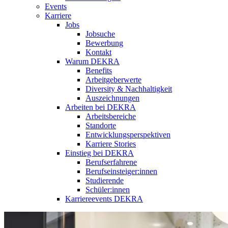
Events
Karriere
Jobs
Jobsuche
Bewerbung
Kontakt
Warum DEKRA
Benefits
Arbeitgeberwerte
Diversity & Nachhaltigkeit
Auszeichnungen
Arbeiten bei DEKRA
Arbeitsbereiche
Standorte
Entwicklungsperspektiven
Karriere Stories
Einstieg bei DEKRA
Berufserfahrene
Berufseinsteiger:innen
Studierende
Schüler:innen
Karriereevents DEKRA