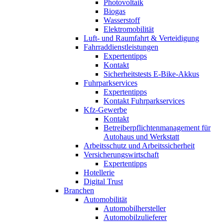
Photovoltaik
Biogas
Wasserstoff
Elektromobilität
Luft- und Raumfahrt & Verteidigung
Fahrraddienstleistungen
Expertentipps
Kontakt
Sicherheitstests E-Bike-Akkus
Fuhrparkservices
Expertentipps
Kontakt Fuhrparkservices
Kfz-Gewerbe
Kontakt
Betreiberpflichtenmanagement für
Autohaus und Werkstatt
Arbeitsschutz und Arbeitssicherheit
Versicherungswirtschaft
Expertentipps
Hotellerie
Digital Trust
Branchen
Automobilität
Automobilhersteller
Automobilzulieferer