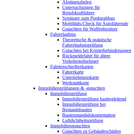
Abstinenzbeleg
Untersuchungen für
Berufskraftfahrer
Seminare zum Punkteabbau
Mobilitäts-Check für Autofahrende
Gutachten für Waffenbesitzer
Fahrerlaubnis
Theoretische & praktische
Fahrerlaubnisprüfung
Gutachten bei Körperbehinderungen
Rückmeldefahrt für ältere
Verkehrsteilnehmer
Fahrtenschreiberkarten
Fahrerkarte
Unternehmenskarte
Werkstattkarte
Immobilienprüfungen & -gutachten
Immobilienprüfung
Immobilienprüfung baubegleitend
Immobilienprüfung bei
Bestandsbauten
Bautenstandsdokumentation
Luftdichtheitsprüfung
Immobiliengutachten
Gutachten zu Gebäudeschäden