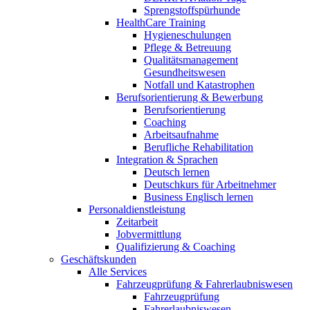
Sprengstoffspürhunde
HealthCare Training
Hygieneschulungen
Pflege & Betreuung
Qualitätsmanagement
Gesundheitswesen
Notfall und Katastrophen
Berufsorientierung & Bewerbung
Berufsorientierung
Coaching
Arbeitsaufnahme
Berufliche Rehabilitation
Integration & Sprachen
Deutsch lernen
Deutschkurs für Arbeitnehmer
Business Englisch lernen
Personaldienstleistung
Zeitarbeit
Jobvermittlung
Qualifizierung & Coaching
Geschäftskunden
Alle Services
Fahrzeugprüfung & Fahrerlaubniswesen
Fahrzeugprüfung
Fahrerlaubniswesen