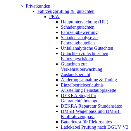
Privatkunden
Fahrzeugprüfung & -gutachten
PKW
Hauptuntersuchung (HU)
Schadengutachten
Fahrzeugbewertung
Schadensanalyse an
Fahrzeugbauteilen
Unfallanalytische Gutachten
Gutachten zu technischen
Fahrzeugschäden
Gutachten zur
Verkehrsüberwachung
Zustandsbericht
Änderungsabnahme & Tuning
Einzelbetriebserlaubnis
Ausstellung Feinstaubplakette
DEKRA Siegel für
Gebrauchtfahrzeuge
DEKRA Reparatur Stundensätze
DMSB-Wagenpass und DMSB-
Kraftfahrzeugpass
Batterietest für Elektroautos
Ladekabel Prüfung nach DGUV V3