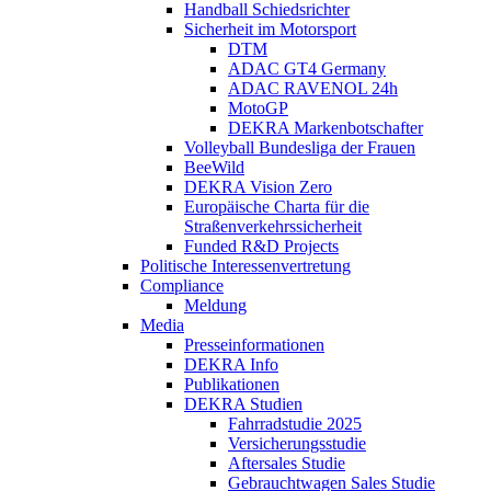
Handball Schiedsrichter
Sicherheit im Motorsport
DTM
ADAC GT4 Germany
ADAC RAVENOL 24h
MotoGP
DEKRA Markenbotschafter
Volleyball Bundesliga der Frauen
BeeWild
DEKRA Vision Zero
Europäische Charta für die
Straßenverkehrssicherheit
Funded R&D Projects
Politische Interessenvertretung
Compliance
Meldung
Media
Presseinformationen
DEKRA Info
Publikationen
DEKRA Studien
Fahrradstudie 2025
Versicherungsstudie
Aftersales Studie
Gebrauchtwagen Sales Studie