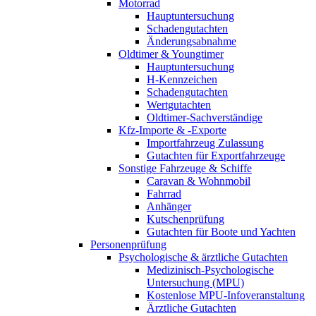
Motorrad
Hauptuntersuchung
Schadengutachten
Änderungsabnahme
Oldtimer & Youngtimer
Hauptuntersuchung
H-Kennzeichen
Schadengutachten
Wertgutachten
Oldtimer-Sachverständige
Kfz-Importe & -Exporte
Importfahrzeug Zulassung
Gutachten für Exportfahrzeuge
Sonstige Fahrzeuge & Schiffe
Caravan & Wohnmobil
Fahrrad
Anhänger
Kutschenprüfung
Gutachten für Boote und Yachten
Personenprüfung
Psychologische & ärztliche Gutachten
Medizinisch-Psychologische
Untersuchung (MPU)
Kostenlose MPU-Infoveranstaltung
Ärztliche Gutachten