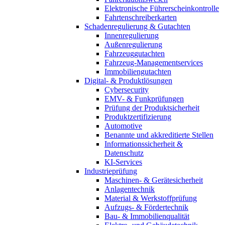
Elektronische Führerscheinkontrolle
Fahrtenschreiberkarten
Schadenregulierung & Gutachten
Innenregulierung
Außenregulierung
Fahrzeuggutachten
Fahrzeug-Managementservices
Immobiliengutachten
Digital- & Produktlösungen
Cybersecurity
EMV- & Funkprüfungen
Prüfung der Produktsicherheit
Produktzertifizierung
Automotive
Benannte und akkreditierte Stellen
Informationssicherheit &
Datenschutz
KI-Services
Industrieprüfung
Maschinen- & Gerätesicherheit
Anlagentechnik
Material & Werkstoffprüfung
Aufzugs- & Fördertechnik
Bau- & Immobilienqualität