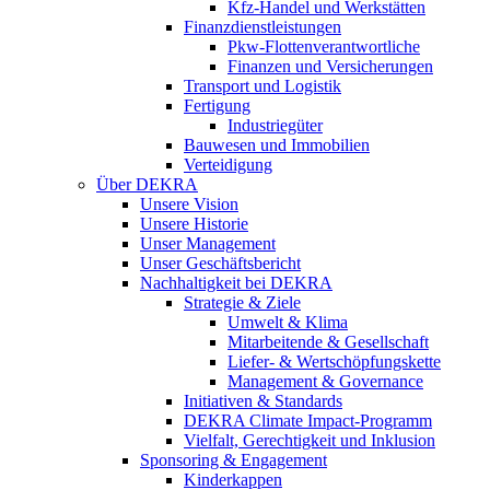
Kfz-Handel und Werkstätten
Finanzdienstleistungen
Pkw‑Flottenverantwortliche
Finanzen und Versicherungen
Transport und Logistik
Fertigung
Industriegüter
Bauwesen und Immobilien
Verteidigung
Über DEKRA
Unsere Vision
Unsere Historie
Unser Management
Unser Geschäftsbericht
Nachhaltigkeit bei DEKRA
Strategie & Ziele
Umwelt & Klima
Mitarbeitende & Gesellschaft
Liefer- & Wertschöpfungskette
Management & Governance
Initiativen & Standards
DEKRA Climate Impact-Programm
Vielfalt, Gerechtigkeit und Inklusion​
Sponsoring & Engagement
Kinderkappen