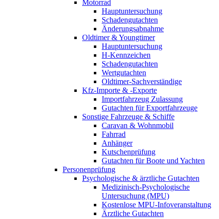
Motorrad
Hauptuntersuchung
Schadengutachten
Änderungsabnahme
Oldtimer & Youngtimer
Hauptuntersuchung
H-Kennzeichen
Schadengutachten
Wertgutachten
Oldtimer-Sachverständige
Kfz-Importe & -Exporte
Importfahrzeug Zulassung
Gutachten für Exportfahrzeuge
Sonstige Fahrzeuge & Schiffe
Caravan & Wohnmobil
Fahrrad
Anhänger
Kutschenprüfung
Gutachten für Boote und Yachten
Personenprüfung
Psychologische & ärztliche Gutachten
Medizinisch-Psychologische
Untersuchung (MPU)
Kostenlose MPU-Infoveranstaltung
Ärztliche Gutachten