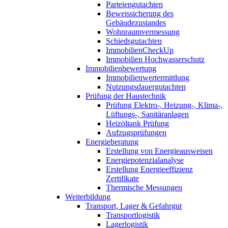
Parteiengutachten
Beweissicherung des
Gebäudezustandes
Wohnraumvermessung
Schiedsgutachten
ImmobilienCheckUp
Immobilien Hochwasserschutz
Immobilienbewertung
Immobilienwertermittlung
Nutzungsdauergutachten
Prüfung der Haustechnik
Prüfung Elektro-, Heizung-, Klima-,
Lüftungs-, Sanitäranlagen
Heizöltank Prüfung
Aufzugsprüfungen
Energieberatung
Erstellung von Energieausweisen
Energiepotenzialanalyse
Erstellung Energieeffizienz
Zertifikate
Thermische Messungen
Weiterbildung
Transport, Lager & Gefahrgut
Transportlogistik
Lagerlogistik