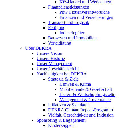
Kfz-Handel und Werkstätten
Finanzdienstleistungen
Pkw‑Flottenverantwortliche
Finanzen und Versicherungen
Transport und Logistik
Fertigung
Industriegüter
Bauwesen und Immobilien
Verteidigung
Über DEKRA
Unsere Vision
Unsere Historie
Unser Management
Unser Geschäftsbericht
Nachhaltigkeit bei DEKRA
Strategie & Ziele
Umwelt & Klima
Mitarbeitende & Gesellschaft
Liefer- & Wertschöpfungskette
Management & Governance
Initiativen & Standards
DEKRA Climate Impact-Programm
Vielfalt, Gerechtigkeit und Inklusion​
Sponsoring & Engagement
Kinderkappen