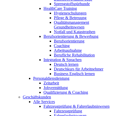
Sprengstoffspürhunde
HealthCare Training
Hygieneschulungen
Pflege & Betreuung
Qualitätsmanagement
Gesundheitswesen
Notfall und Katastrophen
Berufsorientierung & Bewerbung
Berufsorientierung
Coaching
Arbeitsaufnahme
Berufliche Rehabilitation
Integration & Sprachen
Deutsch lernen
Deutschkurs für Arbeitnehmer
Business Englisch lernen
Personaldienstleistung
Zeitarbeit
Jobvermittlung
Qualifizierung & Coaching
Geschäftskunden
Alle Services
Fahrzeugprüfung & Fahrerlaubniswesen
Fahrzeugprüfung
Fahrerlaubniswesen