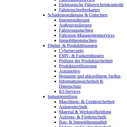
Elektronische Führerscheinkontrolle
Fahrtenschreiberkarten
Schadenregulierung & Gutachten
Innenregulierung
Außenregulierung
Fahrzeuggutachten
Fahrzeug-Managementservices
Immobiliengutachten
Digital- & Produktlösungen
Cybersecurity
EMV- & Funkprüfungen
Prüfung der Produktsicherheit
Produktzertifizierung
Automotive
Benannte und akkreditierte Stellen
Informationssicherheit &
Datenschutz
KI-Services
Industrieprüfung
Maschinen- & Gerätesicherheit
Anlagentechnik
Material & Werkstoffprüfung
Aufzugs- & Fördertechnik
Bau- & Immobilienqualität