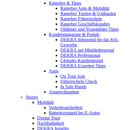
Ratgeber & Tipps
Ratgeber Auto & Mobilität
Ratgeber Tuning & Umbauten
Ratgeber Führerschein
Ratgeber Geschäftskunden
Oldtimer und Youngtimer-Tipps
Kundenmagazine & Portale
DEKRA Infoportal für das Kfz-
Gewerbe
DEKRA.net Mitgliederportal
DEKRA Professional
Globales Kundenportal
DEKRA Experten Tipps
Apps
On Tour App
Führerschein Check
In Safe Hands
Ansprechpartner
Stories
Mobilität
Verkehrssicherheit
Batteriezustand bei E-Autos
Digital Trust
Nachhaltigkeit
DEKRA Insights