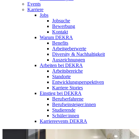
Events
Karriere
Jobs
Jobsuche
Bewerbung
Kontakt
Warum DEKRA
Benefits
Arbeitgeberwerte
Diversity & Nachhaltigkeit
Auszeichnungen
Arbeiten bei DEKRA
Arbeitsbereiche
Standorte
Entwicklungsperspektiven
Karriere Stories
Einstieg bei DEKRA
Berufserfahrene
Berufseinsteiger:innen
Studierende
Schüler:innen
Karriereevents DEKRA