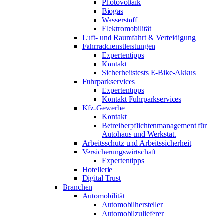
Photovoltaik
Biogas
Wasserstoff
Elektromobilität
Luft- und Raumfahrt & Verteidigung
Fahrraddienstleistungen
Expertentipps
Kontakt
Sicherheitstests E-Bike-Akkus
Fuhrparkservices
Expertentipps
Kontakt Fuhrparkservices
Kfz-Gewerbe
Kontakt
Betreiberpflichtenmanagement für
Autohaus und Werkstatt
Arbeitsschutz und Arbeitssicherheit
Versicherungswirtschaft
Expertentipps
Hotellerie
Digital Trust
Branchen
Automobilität
Automobilhersteller
Automobilzulieferer