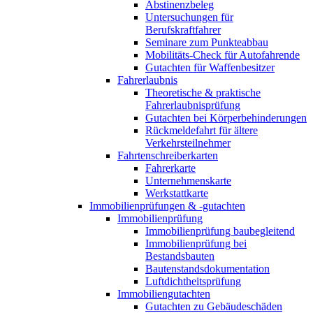
Abstinenzbeleg
Untersuchungen für
Berufskraftfahrer
Seminare zum Punkteabbau
Mobilitäts-Check für Autofahrende
Gutachten für Waffenbesitzer
Fahrerlaubnis
Theoretische & praktische
Fahrerlaubnisprüfung
Gutachten bei Körperbehinderungen
Rückmeldefahrt für ältere
Verkehrsteilnehmer
Fahrtenschreiberkarten
Fahrerkarte
Unternehmenskarte
Werkstattkarte
Immobilienprüfungen & -gutachten
Immobilienprüfung
Immobilienprüfung baubegleitend
Immobilienprüfung bei
Bestandsbauten
Bautenstandsdokumentation
Luftdichtheitsprüfung
Immobiliengutachten
Gutachten zu Gebäudeschäden