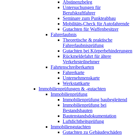
Abstinenzbeleg
Untersuchungen für
Berufskraftfahrer
Seminare zum Punkteabbau
Mobilitäts-Check für Autofahrende
Gutachten für Waffenbesitzer
Fahrerlaubnis
Theoretische & praktische
Fahrerlaubnisprüfung
Gutachten bei Körperbehinderungen
Rückmeldefahrt für ältere
Verkehrsteilnehmer
Fahrtenschreiberkarten
Fahrerkarte
Unternehmenskarte
Werkstattkarte
Immobilienprüfungen & -gutachten
Immobilienprüfung
Immobilienprüfung baubegleitend
Immobilienprüfung bei
Bestandsbauten
Bautenstandsdokumentation
Luftdichtheitsprüfung
Immobiliengutachten
Gutachten zu Gebäudeschäden