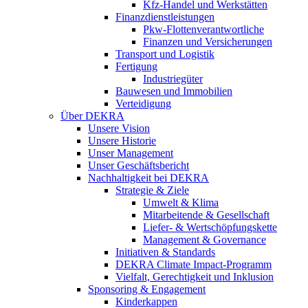
Kfz-Handel und Werkstätten
Finanzdienstleistungen
Pkw‑Flottenverantwortliche
Finanzen und Versicherungen
Transport und Logistik
Fertigung
Industriegüter
Bauwesen und Immobilien
Verteidigung
Über DEKRA
Unsere Vision
Unsere Historie
Unser Management
Unser Geschäftsbericht
Nachhaltigkeit bei DEKRA
Strategie & Ziele
Umwelt & Klima
Mitarbeitende & Gesellschaft
Liefer- & Wertschöpfungskette
Management & Governance
Initiativen & Standards
DEKRA Climate Impact-Programm
Vielfalt, Gerechtigkeit und Inklusion​
Sponsoring & Engagement
Kinderkappen