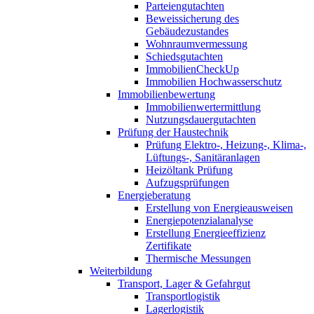
Parteiengutachten
Beweissicherung des
Gebäudezustandes
Wohnraumvermessung
Schiedsgutachten
ImmobilienCheckUp
Immobilien Hochwasserschutz
Immobilienbewertung
Immobilienwertermittlung
Nutzungsdauergutachten
Prüfung der Haustechnik
Prüfung Elektro-, Heizung-, Klima-,
Lüftungs-, Sanitäranlagen
Heizöltank Prüfung
Aufzugsprüfungen
Energieberatung
Erstellung von Energieausweisen
Energiepotenzialanalyse
Erstellung Energieeffizienz
Zertifikate
Thermische Messungen
Weiterbildung
Transport, Lager & Gefahrgut
Transportlogistik
Lagerlogistik