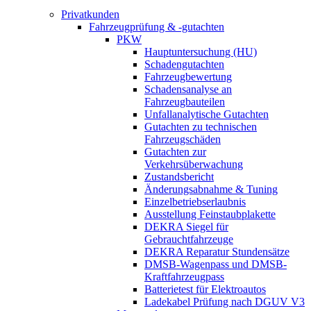
Privatkunden
Fahrzeugprüfung & -gutachten
PKW
Hauptuntersuchung (HU)
Schadengutachten
Fahrzeugbewertung
Schadensanalyse an
Fahrzeugbauteilen
Unfallanalytische Gutachten
Gutachten zu technischen
Fahrzeugschäden
Gutachten zur
Verkehrsüberwachung
Zustandsbericht
Änderungsabnahme & Tuning
Einzelbetriebserlaubnis
Ausstellung Feinstaubplakette
DEKRA Siegel für
Gebrauchtfahrzeuge
DEKRA Reparatur Stundensätze
DMSB-Wagenpass und DMSB-
Kraftfahrzeugpass
Batterietest für Elektroautos
Ladekabel Prüfung nach DGUV V3