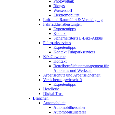
Photovoltaik
Biogas
Wasserstoff
Elektromobilität
Luft- und Raumfahrt & Verteidigung
Fahrraddienstleistungen
Expertentipps
Kontakt
Sicherheitstests E-Bike-Akkus
Fuhrparkservices
Expertentipps
Kontakt Fuhrparkservices
Kfz-Gewerbe
Kontakt
Betreiberpflichtenmanagement für
Autohaus und Werkstatt
Arbeitsschutz und Arbeitssicherheit
Versicherungswirtschaft
Expertentipps
Hotellerie
Digital Trust
Branchen
Automobilität
Automobilhersteller
Automobilzulieferer