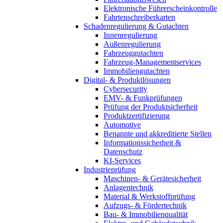
Elektronische Führerscheinkontrolle
Fahrtenschreiberkarten
Schadenregulierung & Gutachten
Innenregulierung
Außenregulierung
Fahrzeuggutachten
Fahrzeug-Managementservices
Immobiliengutachten
Digital- & Produktlösungen
Cybersecurity
EMV- & Funkprüfungen
Prüfung der Produktsicherheit
Produktzertifizierung
Automotive
Benannte und akkreditierte Stellen
Informationssicherheit &
Datenschutz
KI-Services
Industrieprüfung
Maschinen- & Gerätesicherheit
Anlagentechnik
Material & Werkstoffprüfung
Aufzugs- & Fördertechnik
Bau- & Immobilienqualität