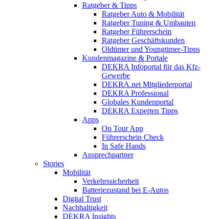
Ratgeber & Tipps
Ratgeber Auto & Mobilität
Ratgeber Tuning & Umbauten
Ratgeber Führerschein
Ratgeber Geschäftskunden
Oldtimer und Youngtimer-Tipps
Kundenmagazine & Portale
DEKRA Infoportal für das Kfz-
Gewerbe
DEKRA.net Mitgliederportal
DEKRA Professional
Globales Kundenportal
DEKRA Experten Tipps
Apps
On Tour App
Führerschein Check
In Safe Hands
Ansprechpartner
Stories
Mobilität
Verkehrssicherheit
Batteriezustand bei E-Autos
Digital Trust
Nachhaltigkeit
DEKRA Insights