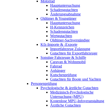
Motorrad
Hauptuntersuchung
Schadengutachten
Änderungsabnahme
Oldtimer & Youngtimer
Hauptuntersuchung
H-Kennzeichen
Schadengutachten
Wertgutachten
Oldtimer-Sachverständige
Kfz-Importe & -Exporte
Importfahrzeug Zulassung
Gutachten für Exportfahrzeuge
Sonstige Fahrzeuge & Schiffe
Caravan & Wohnmobil
Fahrrad
Anhänger
Kutschenprüfung
Gutachten für Boote und Yachten
Personenprüfung
Psychologische & ärztliche Gutachten
Medizinisch-Psychologische
Untersuchung (MPU)
Kostenlose MPU-Infoveranstaltung
Ärztliche Gutachten