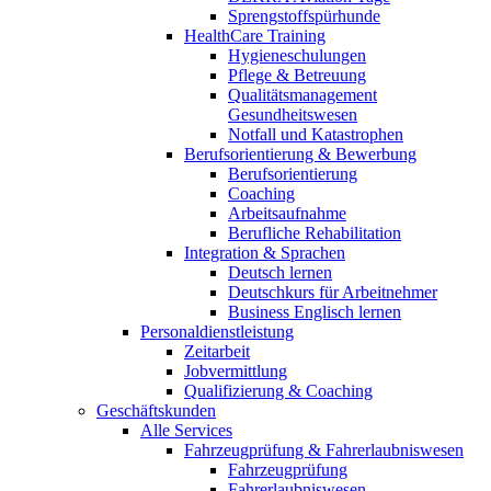
Sprengstoffspürhunde
HealthCare Training
Hygieneschulungen
Pflege & Betreuung
Qualitätsmanagement
Gesundheitswesen
Notfall und Katastrophen
Berufsorientierung & Bewerbung
Berufsorientierung
Coaching
Arbeitsaufnahme
Berufliche Rehabilitation
Integration & Sprachen
Deutsch lernen
Deutschkurs für Arbeitnehmer
Business Englisch lernen
Personaldienstleistung
Zeitarbeit
Jobvermittlung
Qualifizierung & Coaching
Geschäftskunden
Alle Services
Fahrzeugprüfung & Fahrerlaubniswesen
Fahrzeugprüfung
Fahrerlaubniswesen