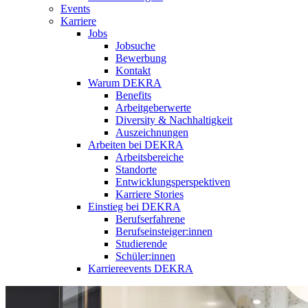
Events
Karriere
Jobs
Jobsuche
Bewerbung
Kontakt
Warum DEKRA
Benefits
Arbeitgeberwerte
Diversity & Nachhaltigkeit
Auszeichnungen
Arbeiten bei DEKRA
Arbeitsbereiche
Standorte
Entwicklungsperspektiven
Karriere Stories
Einstieg bei DEKRA
Berufserfahrene
Berufseinsteiger:innen
Studierende
Schüler:innen
Karriereevents DEKRA