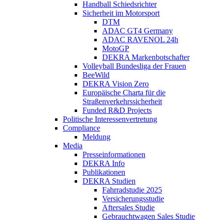
Handball Schiedsrichter
Sicherheit im Motorsport
DTM
ADAC GT4 Germany
ADAC RAVENOL 24h
MotoGP
DEKRA Markenbotschafter
Volleyball Bundesliga der Frauen
BeeWild
DEKRA Vision Zero
Europäische Charta für die
Straßenverkehrssicherheit
Funded R&D Projects
Politische Interessenvertretung
Compliance
Meldung
Media
Presseinformationen
DEKRA Info
Publikationen
DEKRA Studien
Fahrradstudie 2025
Versicherungsstudie
Aftersales Studie
Gebrauchtwagen Sales Studie