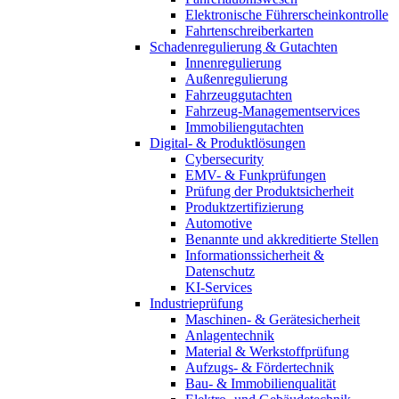
Elektronische Führerscheinkontrolle
Fahrtenschreiberkarten
Schadenregulierung & Gutachten
Innenregulierung
Außenregulierung
Fahrzeuggutachten
Fahrzeug-Managementservices
Immobiliengutachten
Digital- & Produktlösungen
Cybersecurity
EMV- & Funkprüfungen
Prüfung der Produktsicherheit
Produktzertifizierung
Automotive
Benannte und akkreditierte Stellen
Informationssicherheit &
Datenschutz
KI-Services
Industrieprüfung
Maschinen- & Gerätesicherheit
Anlagentechnik
Material & Werkstoffprüfung
Aufzugs- & Fördertechnik
Bau- & Immobilienqualität