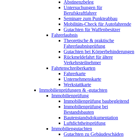
Abstinenzbeleg
Untersuchungen für
Berufskraftfahrer
Seminare zum Punkteabbau
Mobilitäts-Check für Autofahrende
Gutachten für Waffenbesitzer
Fahrerlaubnis
Theoretische & praktische
Fahrerlaubnisprüfung
Gutachten bei Körperbehinderungen
Rückmeldefahrt für ältere
Verkehrsteilnehmer
Fahrtenschreiberkarten
Fahrerkarte
Unternehmenskarte
Werkstattkarte
Immobilienprüfungen & -gutachten
Immobilienprüfung
Immobilienprüfung baubegleitend
Immobilienprüfung bei
Bestandsbauten
Bautenstandsdokumentation
Luftdichtheitsprüfung
Immobiliengutachten
Gutachten zu Gebäudeschäden