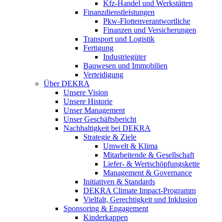
Kfz-Handel und Werkstätten
Finanzdienstleistungen
Pkw‑Flottenverantwortliche
Finanzen und Versicherungen
Transport und Logistik
Fertigung
Industriegüter
Bauwesen und Immobilien
Verteidigung
Über DEKRA
Unsere Vision
Unsere Historie
Unser Management
Unser Geschäftsbericht
Nachhaltigkeit bei DEKRA
Strategie & Ziele
Umwelt & Klima
Mitarbeitende & Gesellschaft
Liefer- & Wertschöpfungskette
Management & Governance
Initiativen & Standards
DEKRA Climate Impact-Programm
Vielfalt, Gerechtigkeit und Inklusion​
Sponsoring & Engagement
Kinderkappen