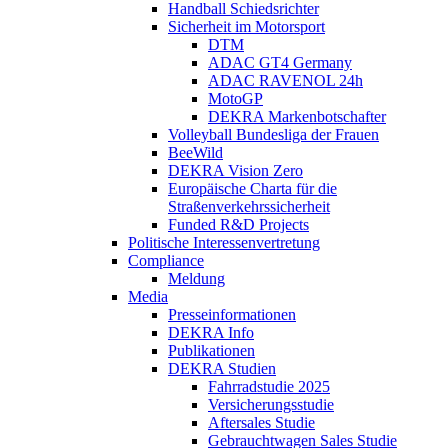
Handball Schiedsrichter
Sicherheit im Motorsport
DTM
ADAC GT4 Germany
ADAC RAVENOL 24h
MotoGP
DEKRA Markenbotschafter
Volleyball Bundesliga der Frauen
BeeWild
DEKRA Vision Zero
Europäische Charta für die
Straßenverkehrssicherheit
Funded R&D Projects
Politische Interessenvertretung
Compliance
Meldung
Media
Presseinformationen
DEKRA Info
Publikationen
DEKRA Studien
Fahrradstudie 2025
Versicherungsstudie
Aftersales Studie
Gebrauchtwagen Sales Studie