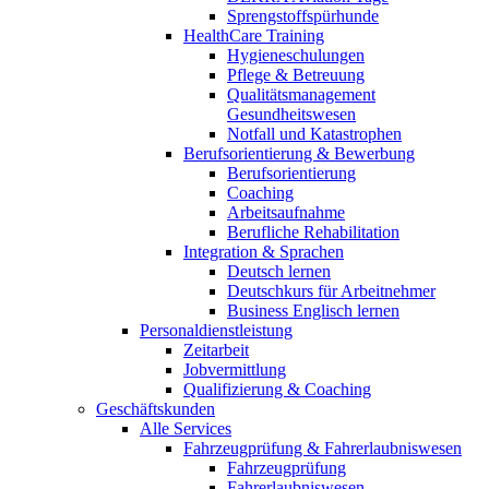
Sprengstoffspürhunde
HealthCare Training
Hygieneschulungen
Pflege & Betreuung
Qualitätsmanagement
Gesundheitswesen
Notfall und Katastrophen
Berufsorientierung & Bewerbung
Berufsorientierung
Coaching
Arbeitsaufnahme
Berufliche Rehabilitation
Integration & Sprachen
Deutsch lernen
Deutschkurs für Arbeitnehmer
Business Englisch lernen
Personaldienstleistung
Zeitarbeit
Jobvermittlung
Qualifizierung & Coaching
Geschäftskunden
Alle Services
Fahrzeugprüfung & Fahrerlaubniswesen
Fahrzeugprüfung
Fahrerlaubniswesen