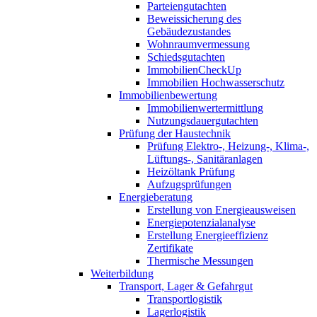
Parteiengutachten
Beweissicherung des
Gebäudezustandes
Wohnraumvermessung
Schiedsgutachten
ImmobilienCheckUp
Immobilien Hochwasserschutz
Immobilienbewertung
Immobilienwertermittlung
Nutzungsdauergutachten
Prüfung der Haustechnik
Prüfung Elektro-, Heizung-, Klima-,
Lüftungs-, Sanitäranlagen
Heizöltank Prüfung
Aufzugsprüfungen
Energieberatung
Erstellung von Energieausweisen
Energiepotenzialanalyse
Erstellung Energieeffizienz
Zertifikate
Thermische Messungen
Weiterbildung
Transport, Lager & Gefahrgut
Transportlogistik
Lagerlogistik