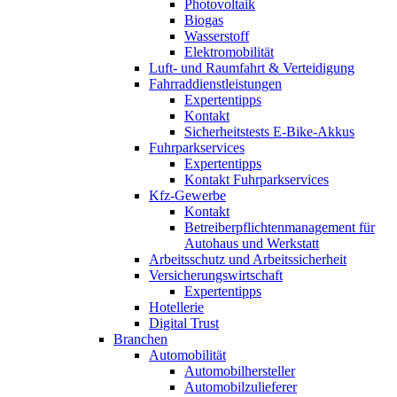
Photovoltaik
Biogas
Wasserstoff
Elektromobilität
Luft- und Raumfahrt & Verteidigung
Fahrraddienstleistungen
Expertentipps
Kontakt
Sicherheitstests E-Bike-Akkus
Fuhrparkservices
Expertentipps
Kontakt Fuhrparkservices
Kfz-Gewerbe
Kontakt
Betreiberpflichtenmanagement für
Autohaus und Werkstatt
Arbeitsschutz und Arbeitssicherheit
Versicherungswirtschaft
Expertentipps
Hotellerie
Digital Trust
Branchen
Automobilität
Automobilhersteller
Automobilzulieferer