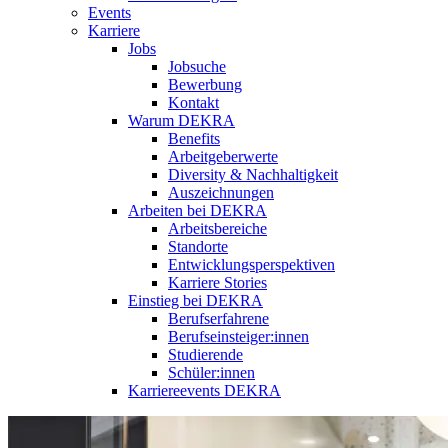
Events
Karriere
Jobs
Jobsuche
Bewerbung
Kontakt
Warum DEKRA
Benefits
Arbeitgeberwerte
Diversity & Nachhaltigkeit
Auszeichnungen
Arbeiten bei DEKRA
Arbeitsbereiche
Standorte
Entwicklungsperspektiven
Karriere Stories
Einstieg bei DEKRA
Berufserfahrene
Berufseinsteiger:innen
Studierende
Schüler:innen
Karriereevents DEKRA