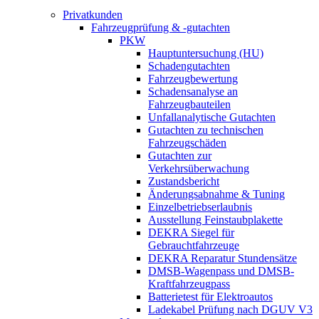
Privatkunden
Fahrzeugprüfung & -gutachten
PKW
Hauptuntersuchung (HU)
Schadengutachten
Fahrzeugbewertung
Schadensanalyse an
Fahrzeugbauteilen
Unfallanalytische Gutachten
Gutachten zu technischen
Fahrzeugschäden
Gutachten zur
Verkehrsüberwachung
Zustandsbericht
Änderungsabnahme & Tuning
Einzelbetriebserlaubnis
Ausstellung Feinstaubplakette
DEKRA Siegel für
Gebrauchtfahrzeuge
DEKRA Reparatur Stundensätze
DMSB-Wagenpass und DMSB-
Kraftfahrzeugpass
Batterietest für Elektroautos
Ladekabel Prüfung nach DGUV V3