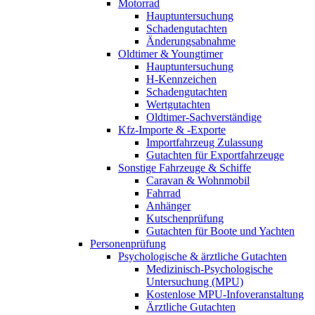
Motorrad
Hauptuntersuchung
Schadengutachten
Änderungsabnahme
Oldtimer & Youngtimer
Hauptuntersuchung
H-Kennzeichen
Schadengutachten
Wertgutachten
Oldtimer-Sachverständige
Kfz-Importe & -Exporte
Importfahrzeug Zulassung
Gutachten für Exportfahrzeuge
Sonstige Fahrzeuge & Schiffe
Caravan & Wohnmobil
Fahrrad
Anhänger
Kutschenprüfung
Gutachten für Boote und Yachten
Personenprüfung
Psychologische & ärztliche Gutachten
Medizinisch-Psychologische
Untersuchung (MPU)
Kostenlose MPU-Infoveranstaltung
Ärztliche Gutachten