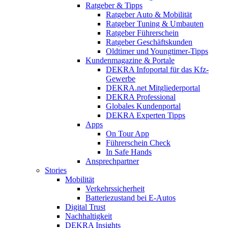
Ratgeber & Tipps
Ratgeber Auto & Mobilität
Ratgeber Tuning & Umbauten
Ratgeber Führerschein
Ratgeber Geschäftskunden
Oldtimer und Youngtimer-Tipps
Kundenmagazine & Portale
DEKRA Infoportal für das Kfz-
Gewerbe
DEKRA.net Mitgliederportal
DEKRA Professional
Globales Kundenportal
DEKRA Experten Tipps
Apps
On Tour App
Führerschein Check
In Safe Hands
Ansprechpartner
Stories
Mobilität
Verkehrssicherheit
Batteriezustand bei E-Autos
Digital Trust
Nachhaltigkeit
DEKRA Insights