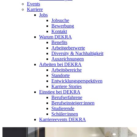
Events
Karriere
Jobs
Jobsuche
Bewerbung
Kontakt
Warum DEKRA
Benefits
Arbeitgeberwerte
Diversity & Nachhaltigkeit
Auszeichnungen
Arbeiten bei DEKRA
Arbeitsbereiche
Standorte
Entwicklungsperspektiven
Karriere Stories
Einstieg bei DEKRA
Berufserfahrene
Berufseinsteiger:innen
Studierende
Schüler:innen
Karriereevents DEKRA