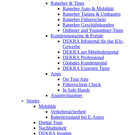
Ratgeber & Tipps
Ratgeber Auto & Mobilität
Ratgeber Tuning & Umbauten
Ratgeber Führerschein
Ratgeber Geschäftskunden
Oldtimer und Youngtimer-Tipps
Kundenmagazine & Portale
DEKRA Infoportal für das Kfz-
Gewerbe
DEKRA.net Mitgliederportal
DEKRA Professional
Globales Kundenportal
DEKRA Experten Tipps
Apps
On Tour App
Führerschein Check
In Safe Hands
Ansprechpartner
Stories
Mobilität
Verkehrssicherheit
Batteriezustand bei E-Autos
Digital Trust
Nachhaltigkeit
DEKRA Insights