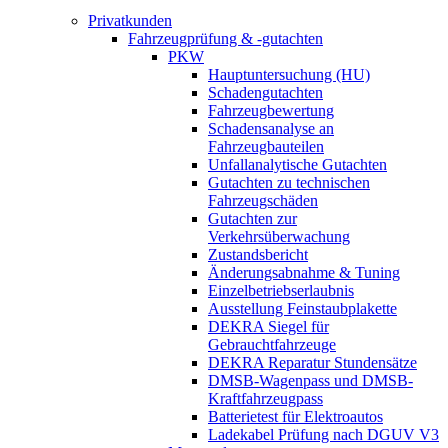
Privatkunden
Fahrzeugprüfung & -gutachten
PKW
Hauptuntersuchung (HU)
Schadengutachten
Fahrzeugbewertung
Schadensanalyse an
Fahrzeugbauteilen
Unfallanalytische Gutachten
Gutachten zu technischen
Fahrzeugschäden
Gutachten zur
Verkehrsüberwachung
Zustandsbericht
Änderungsabnahme & Tuning
Einzelbetriebserlaubnis
Ausstellung Feinstaubplakette
DEKRA Siegel für
Gebrauchtfahrzeuge
DEKRA Reparatur Stundensätze
DMSB-Wagenpass und DMSB-
Kraftfahrzeugpass
Batterietest für Elektroautos
Ladekabel Prüfung nach DGUV V3