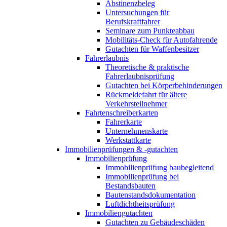
Abstinenzbeleg
Untersuchungen für
Berufskraftfahrer
Seminare zum Punkteabbau
Mobilitäts-Check für Autofahrende
Gutachten für Waffenbesitzer
Fahrerlaubnis
Theoretische & praktische
Fahrerlaubnisprüfung
Gutachten bei Körperbehinderungen
Rückmeldefahrt für ältere
Verkehrsteilnehmer
Fahrtenschreiberkarten
Fahrerkarte
Unternehmenskarte
Werkstattkarte
Immobilienprüfungen & -gutachten
Immobilienprüfung
Immobilienprüfung baubegleitend
Immobilienprüfung bei
Bestandsbauten
Bautenstandsdokumentation
Luftdichtheitsprüfung
Immobiliengutachten
Gutachten zu Gebäudeschäden