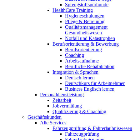
Sprengstoffspürhunde
HealthCare Training
Hygieneschulungen
Pflege & Betreuung
Qualitätsmanagement
Gesundheitswesen
Notfall und Katastrophen
Berufsorientierung & Bewerbung
Berufsorientierung
Coaching
Arbeitsaufnahme
Berufliche Rehabilitation
Integration & Sprachen
Deutsch lernen
Deutschkurs für Arbeitnehmer
Business Englisch lernen
Personaldienstleistung
Zeitarbeit
Jobvermittlung
Qualifizierung & Coaching
Geschäftskunden
Alle Services
Fahrzeugprüfung & Fahrerlaubniswesen
Fahrzeugprüfung
Fahrerlaubniswesen