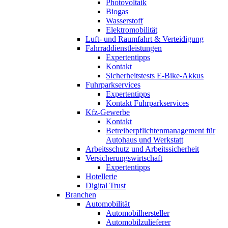
Photovoltaik
Biogas
Wasserstoff
Elektromobilität
Luft- und Raumfahrt & Verteidigung
Fahrraddienstleistungen
Expertentipps
Kontakt
Sicherheitstests E-Bike-Akkus
Fuhrparkservices
Expertentipps
Kontakt Fuhrparkservices
Kfz-Gewerbe
Kontakt
Betreiberpflichtenmanagement für
Autohaus und Werkstatt
Arbeitsschutz und Arbeitssicherheit
Versicherungswirtschaft
Expertentipps
Hotellerie
Digital Trust
Branchen
Automobilität
Automobilhersteller
Automobilzulieferer