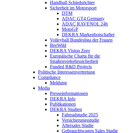
Handball Schiedsrichter
Sicherheit im Motorsport
DTM
ADAC GT4 Germany
ADAC RAVENOL 24h
MotoGP
DEKRA Markenbotschafter
Volleyball Bundesliga der Frauen
BeeWild
DEKRA Vision Zero
Europäische Charta für die
Straßenverkehrssicherheit
Funded R&D Projects
Politische Interessenvertretung
Compliance
Meldung
Media
Presseinformationen
DEKRA Info
Publikationen
DEKRA Studien
Fahrradstudie 2025
Versicherungsstudie
Aftersales Studie
Gebrauchtwagen Sales Studie