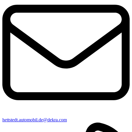
hettstedt​.automobil.de@​dekra.com