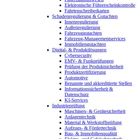
Elektronische Führerscheinkontrolle
Fahrtenschreiberkarten
Schadenregulierung & Gutachten
Innenregulierung
Außenregulierung
Fahrzeuggutachten
Fahrzeug-Managementservices
Immobiliengutachten
Digital- & Produktlösungen
Cybersecurity
EMV- & Funkprüfungen
Prüfung der Produktsicherheit
Produktzertifizierung
Automotive
Benannte und akkreditierte Stellen
Informationssicherheit &
Datenschutz
KI-Services
Industrieprüfung
Maschinen- & Gerätesicherheit
Anlagentechnik
Material & Werkstoffprüfung
Aufzugs- & Fördertechnik
Bau- & Immobilienqualität