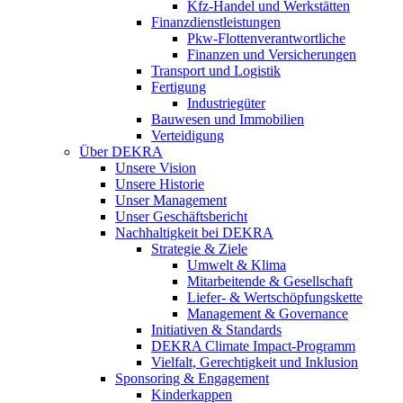
Kfz-Handel und Werkstätten
Finanzdienstleistungen
Pkw‑Flottenverantwortliche
Finanzen und Versicherungen
Transport und Logistik
Fertigung
Industriegüter
Bauwesen und Immobilien
Verteidigung
Über DEKRA
Unsere Vision
Unsere Historie
Unser Management
Unser Geschäftsbericht
Nachhaltigkeit bei DEKRA
Strategie & Ziele
Umwelt & Klima
Mitarbeitende & Gesellschaft
Liefer- & Wertschöpfungskette
Management & Governance
Initiativen & Standards
DEKRA Climate Impact-Programm
Vielfalt, Gerechtigkeit und Inklusion​
Sponsoring & Engagement
Kinderkappen