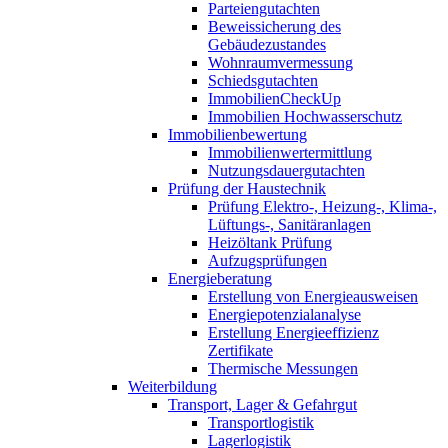
Parteiengutachten
Beweissicherung des
Gebäudezustandes
Wohnraumvermessung
Schiedsgutachten
ImmobilienCheckUp
Immobilien Hochwasserschutz
Immobilienbewertung
Immobilienwertermittlung
Nutzungsdauergutachten
Prüfung der Haustechnik
Prüfung Elektro-, Heizung-, Klima-,
Lüftungs-, Sanitäranlagen
Heizöltank Prüfung
Aufzugsprüfungen
Energieberatung
Erstellung von Energieausweisen
Energiepotenzialanalyse
Erstellung Energieeffizienz
Zertifikate
Thermische Messungen
Weiterbildung
Transport, Lager & Gefahrgut
Transportlogistik
Lagerlogistik