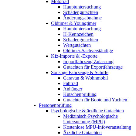
Motorrad
Hauptuntersuchung
Schadengutachten
Änderungsabnahme
Oldtimer & Youngtimer
Hauptuntersuchung
H-Kennzeichen
Schadengutachten
Wertgutachten
Oldtimer-Sachverständige
Kfz-Importe & -Exporte
Importfahrzeug Zulassung
Gutachten für Exportfahrzeuge
Sonstige Fahrzeuge & Schiffe
Caravan & Wohnmobil
Fahrrad
Anhänger
Kutschenprüfung
Gutachten für Boote und Yachten
Personenprüfung
Psychologische & ärztliche Gutachten
Medizinisch-Psychologische
Untersuchung (MPU)
Kostenlose MPU-Infoveranstaltung
Ärztliche Gutachten