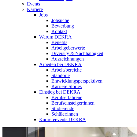
Events
Karriere
Jobs
Jobsuche
Bewerbung
Kontakt
Warum DEKRA
Benefits
Arbeitgeberwerte
Diversity & Nachhaltigkeit
Auszeichnungen
Arbeiten bei DEKRA
Arbeitsbereiche
Standorte
Entwicklungsperspektiven
Karriere Stories
Einstieg bei DEKRA
Berufserfahrene
Berufseinsteiger:innen
Studierende
Schüler:innen
Karriereevents DEKRA