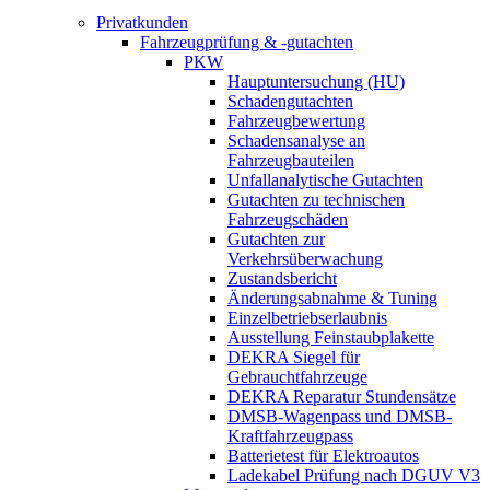
Privatkunden
Fahrzeugprüfung & -gutachten
PKW
Hauptuntersuchung (HU)
Schadengutachten
Fahrzeugbewertung
Schadensanalyse an
Fahrzeugbauteilen
Unfallanalytische Gutachten
Gutachten zu technischen
Fahrzeugschäden
Gutachten zur
Verkehrsüberwachung
Zustandsbericht
Änderungsabnahme & Tuning
Einzelbetriebserlaubnis
Ausstellung Feinstaubplakette
DEKRA Siegel für
Gebrauchtfahrzeuge
DEKRA Reparatur Stundensätze
DMSB-Wagenpass und DMSB-
Kraftfahrzeugpass
Batterietest für Elektroautos
Ladekabel Prüfung nach DGUV V3