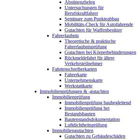
Abstinenzbeleg
Untersuchungen für
Berufskraftfahrer
Seminare zum Punkteabbau
Mobilitäts-Check für Autofahrende
Gutachten für Waffenbesitzer
Fahrerlaubnis
Theoretische & praktische
Fahrerlaubnisprüfung
Gutachten bei Körperbehinderungen
Rückmeldefahrt für ältere
Verkehrsteilnehmer
Fahrtenschreiberkarten
Fahrerkarte
Unternehmenskarte
Werkstattkarte
Immobilienprüfungen & -gutachten
Immobilienprüfung
Immobilienprüfung baubegleitend
Immobilienprüfung bei
Bestandsbauten
Bautenstandsdokumentation
Luftdichtheitsprüfung
Immobiliengutachten
Gutachten zu Gebäudeschäden