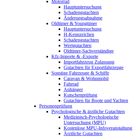
Motorrad
Hauptuntersuchung
Schadengutachten
Änderungsabnahme
Oldtimer & Youngtimer
Hauptuntersuchung
H-Kennzeichen
Schadengutachten
Wertgutachten
Oldtimer-Sachverständige
Kfz-Importe & -Exporte
Importfahrzeug Zulassung
Gutachten für Exportfahrzeuge
Sonstige Fahrzeuge & Schiffe
Caravan & Wohnmobil
Fahrrad
Anhänger
Kutschenprüfung
Gutachten für Boote und Yachten
Personenprüfung
Psychologische & ärztliche Gutachten
Medizinisch-Psychologische
Untersuchung (MPU)
Kostenlose MPU-Infoveranstaltung
Ärztliche Gutachten