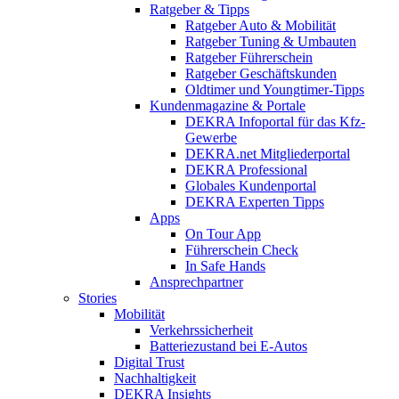
Ratgeber & Tipps
Ratgeber Auto & Mobilität
Ratgeber Tuning & Umbauten
Ratgeber Führerschein
Ratgeber Geschäftskunden
Oldtimer und Youngtimer-Tipps
Kundenmagazine & Portale
DEKRA Infoportal für das Kfz-
Gewerbe
DEKRA.net Mitgliederportal
DEKRA Professional
Globales Kundenportal
DEKRA Experten Tipps
Apps
On Tour App
Führerschein Check
In Safe Hands
Ansprechpartner
Stories
Mobilität
Verkehrssicherheit
Batteriezustand bei E-Autos
Digital Trust
Nachhaltigkeit
DEKRA Insights