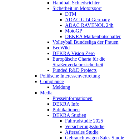
Handball Schiedsrichter
Sicherheit im Motorsport
DTM
ADAC GT4 Germany
ADAC RAVENOL 24h
MotoGP
DEKRA Markenbotschafter
Volleyball Bundesliga der Frauen
BeeWild
DEKRA Vision Zero
Europäische Charta für die
Straßenverkehrssicherheit
Funded R&D Projects
Politische Interessenvertretung
Compliance
Meldung
Media
Presseinformationen
DEKRA Info
Publikationen
DEKRA Studien
Fahrradstudie 2025
Versicherungsstudie
Aftersales Studie
Gebrauchtwagen Sales Studie