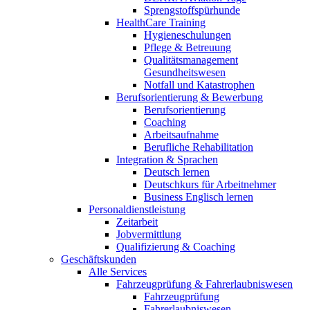
Sprengstoffspürhunde
HealthCare Training
Hygieneschulungen
Pflege & Betreuung
Qualitätsmanagement
Gesundheitswesen
Notfall und Katastrophen
Berufsorientierung & Bewerbung
Berufsorientierung
Coaching
Arbeitsaufnahme
Berufliche Rehabilitation
Integration & Sprachen
Deutsch lernen
Deutschkurs für Arbeitnehmer
Business Englisch lernen
Personaldienstleistung
Zeitarbeit
Jobvermittlung
Qualifizierung & Coaching
Geschäftskunden
Alle Services
Fahrzeugprüfung & Fahrerlaubniswesen
Fahrzeugprüfung
Fahrerlaubniswesen