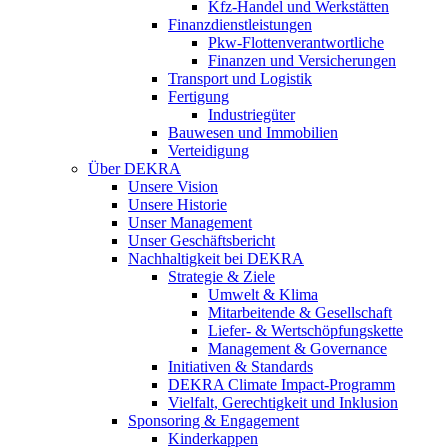
Kfz-Handel und Werkstätten
Finanzdienstleistungen
Pkw‑Flottenverantwortliche
Finanzen und Versicherungen
Transport und Logistik
Fertigung
Industriegüter
Bauwesen und Immobilien
Verteidigung
Über DEKRA
Unsere Vision
Unsere Historie
Unser Management
Unser Geschäftsbericht
Nachhaltigkeit bei DEKRA
Strategie & Ziele
Umwelt & Klima
Mitarbeitende & Gesellschaft
Liefer- & Wertschöpfungskette
Management & Governance
Initiativen & Standards
DEKRA Climate Impact-Programm
Vielfalt, Gerechtigkeit und Inklusion​
Sponsoring & Engagement
Kinderkappen