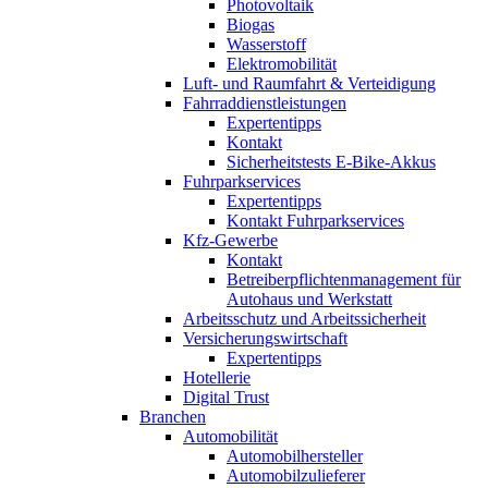
Photovoltaik
Biogas
Wasserstoff
Elektromobilität
Luft- und Raumfahrt & Verteidigung
Fahrraddienstleistungen
Expertentipps
Kontakt
Sicherheitstests E-Bike-Akkus
Fuhrparkservices
Expertentipps
Kontakt Fuhrparkservices
Kfz-Gewerbe
Kontakt
Betreiberpflichtenmanagement für
Autohaus und Werkstatt
Arbeitsschutz und Arbeitssicherheit
Versicherungswirtschaft
Expertentipps
Hotellerie
Digital Trust
Branchen
Automobilität
Automobilhersteller
Automobilzulieferer