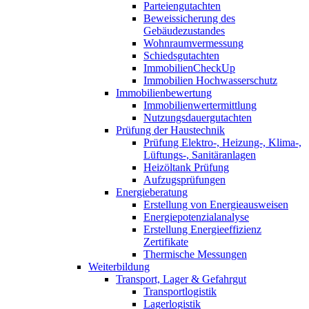
Parteiengutachten
Beweissicherung des
Gebäudezustandes
Wohnraumvermessung
Schiedsgutachten
ImmobilienCheckUp
Immobilien Hochwasserschutz
Immobilienbewertung
Immobilienwertermittlung
Nutzungsdauergutachten
Prüfung der Haustechnik
Prüfung Elektro-, Heizung-, Klima-,
Lüftungs-, Sanitäranlagen
Heizöltank Prüfung
Aufzugsprüfungen
Energieberatung
Erstellung von Energieausweisen
Energiepotenzialanalyse
Erstellung Energieeffizienz
Zertifikate
Thermische Messungen
Weiterbildung
Transport, Lager & Gefahrgut
Transportlogistik
Lagerlogistik