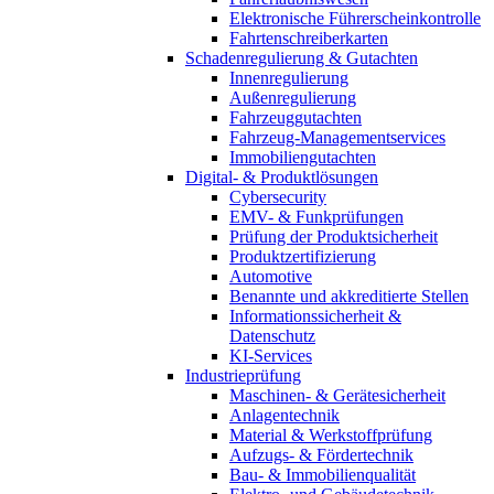
Elektronische Führerscheinkontrolle
Fahrtenschreiberkarten
Schadenregulierung & Gutachten
Innenregulierung
Außenregulierung
Fahrzeuggutachten
Fahrzeug-Managementservices
Immobiliengutachten
Digital- & Produktlösungen
Cybersecurity
EMV- & Funkprüfungen
Prüfung der Produktsicherheit
Produktzertifizierung
Automotive
Benannte und akkreditierte Stellen
Informationssicherheit &
Datenschutz
KI-Services
Industrieprüfung
Maschinen- & Gerätesicherheit
Anlagentechnik
Material & Werkstoffprüfung
Aufzugs- & Fördertechnik
Bau- & Immobilienqualität