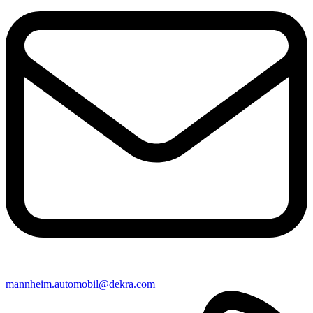
mannheim​.automobil@​dekra.com