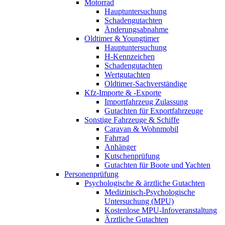
Motorrad
Hauptuntersuchung
Schadengutachten
Änderungsabnahme
Oldtimer & Youngtimer
Hauptuntersuchung
H-Kennzeichen
Schadengutachten
Wertgutachten
Oldtimer-Sachverständige
Kfz-Importe & -Exporte
Importfahrzeug Zulassung
Gutachten für Exportfahrzeuge
Sonstige Fahrzeuge & Schiffe
Caravan & Wohnmobil
Fahrrad
Anhänger
Kutschenprüfung
Gutachten für Boote und Yachten
Personenprüfung
Psychologische & ärztliche Gutachten
Medizinisch-Psychologische
Untersuchung (MPU)
Kostenlose MPU-Infoveranstaltung
Ärztliche Gutachten