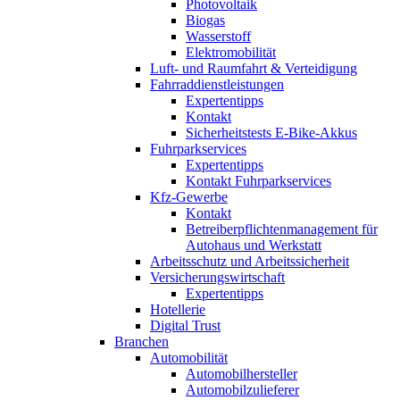
Photovoltaik
Biogas
Wasserstoff
Elektromobilität
Luft- und Raumfahrt & Verteidigung
Fahrraddienstleistungen
Expertentipps
Kontakt
Sicherheitstests E-Bike-Akkus
Fuhrparkservices
Expertentipps
Kontakt Fuhrparkservices
Kfz-Gewerbe
Kontakt
Betreiberpflichtenmanagement für
Autohaus und Werkstatt
Arbeitsschutz und Arbeitssicherheit
Versicherungswirtschaft
Expertentipps
Hotellerie
Digital Trust
Branchen
Automobilität
Automobilhersteller
Automobilzulieferer