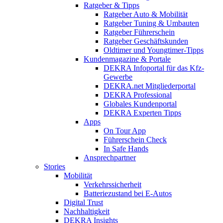
Ratgeber & Tipps
Ratgeber Auto & Mobilität
Ratgeber Tuning & Umbauten
Ratgeber Führerschein
Ratgeber Geschäftskunden
Oldtimer und Youngtimer-Tipps
Kundenmagazine & Portale
DEKRA Infoportal für das Kfz-
Gewerbe
DEKRA.net Mitgliederportal
DEKRA Professional
Globales Kundenportal
DEKRA Experten Tipps
Apps
On Tour App
Führerschein Check
In Safe Hands
Ansprechpartner
Stories
Mobilität
Verkehrssicherheit
Batteriezustand bei E-Autos
Digital Trust
Nachhaltigkeit
DEKRA Insights