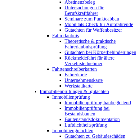
Abstinenzbeleg
Untersuchungen für
Berufskraftfahrer
Seminare zum Punkteabbau
Mobilitäts-Check für Autofahrende
Gutachten für Waffenbesitzer
Fahrerlaubnis
Theoretische & praktische
Fahrerlaubnisprüfung
Gutachten bei Körperbehinderungen
Rückmeldefahrt für ältere
Verkehrsteilnehmer
Fahrtenschreiberkarten
Fahrerkarte
Unternehmenskarte
Werkstattkarte
Immobilienprüfungen & -gutachten
Immobilienprüfung
Immobilienprüfung baubegleitend
Immobilienprüfung bei
Bestandsbauten
Bautenstandsdokumentation
Luftdichtheitsprüfung
Immobiliengutachten
Gutachten zu Gebäudeschäden