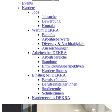
Events
Karriere
Jobs
Jobsuche
Bewerbung
Kontakt
Warum DEKRA
Benefits
Arbeitgeberwerte
Diversity & Nachhaltigkeit
Auszeichnungen
Arbeiten bei DEKRA
Arbeitsbereiche
Standorte
Entwicklungsperspektiven
Karriere Stories
Einstieg bei DEKRA
Berufserfahrene
Berufseinsteiger:innen
Studierende
Schüler:innen
Karriereevents DEKRA