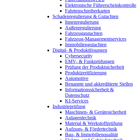
Elektronische Führerscheinkontrolle
Fahrtenschreiberkarten
Schadenregulierung & Gutachten
Innenregulierung
Außenregulierung
Fahrzeuggutachten
Fahrzeug-Managementservices
Immobiliengutachten
Digital- & Produktlösungen
Cybersecurity
EMV- & Funkprüfungen
Prüfung der Produktsicherheit
Produktzertifizierung
Automotive
Benannte und akkreditierte Stellen
Informationssicherheit &
Datenschutz
KI-Services
Industrieprüfung
Maschinen- & Gerätesicherheit
Anlagentechnik
Material & Werkstoffprüfung
Aufzugs- & Fördertechnik
Bau- & Immobilienqualität