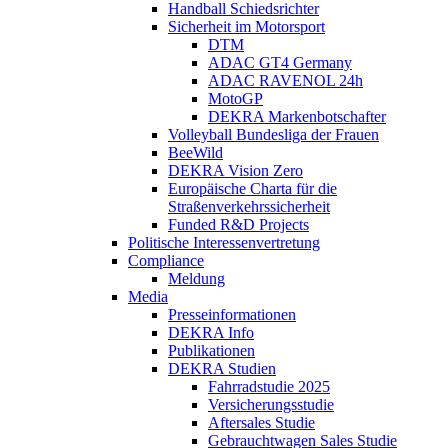
Handball Schiedsrichter
Sicherheit im Motorsport
DTM
ADAC GT4 Germany
ADAC RAVENOL 24h
MotoGP
DEKRA Markenbotschafter
Volleyball Bundesliga der Frauen
BeeWild
DEKRA Vision Zero
Europäische Charta für die
Straßenverkehrssicherheit
Funded R&D Projects
Politische Interessenvertretung
Compliance
Meldung
Media
Presseinformationen
DEKRA Info
Publikationen
DEKRA Studien
Fahrradstudie 2025
Versicherungsstudie
Aftersales Studie
Gebrauchtwagen Sales Studie