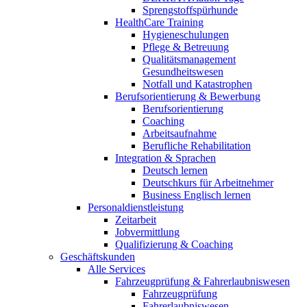
Sprengstoffspürhunde
HealthCare Training
Hygieneschulungen
Pflege & Betreuung
Qualitätsmanagement
Gesundheitswesen
Notfall und Katastrophen
Berufsorientierung & Bewerbung
Berufsorientierung
Coaching
Arbeitsaufnahme
Berufliche Rehabilitation
Integration & Sprachen
Deutsch lernen
Deutschkurs für Arbeitnehmer
Business Englisch lernen
Personaldienstleistung
Zeitarbeit
Jobvermittlung
Qualifizierung & Coaching
Geschäftskunden
Alle Services
Fahrzeugprüfung & Fahrerlaubniswesen
Fahrzeugprüfung
Fahrerlaubniswesen