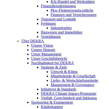
Kfz-Handel und Werkstätten
Finanzdienstleistungen
Pkw‑Flottenverantwortliche
Finanzen und Versicherungen
Transport und Logistik
Fertigung
Industriegüter
Bauwesen und Immobilien
Verteidigung
Über DEKRA
Unsere Vision
Unsere Historie
Unser Management
Unser Geschäftsbericht
Nachhaltigkeit bei DEKRA
Strategie & Ziele
Umwelt & Klima
Mitarbeitende & Gesellschaft
Liefer- & Wertschöpfungskette
Management & Governance
Initiativen & Standards
DEKRA Climate Impact-Programm
Vielfalt, Gerechtigkeit und Inklusion​
Sponsoring & Engagement
Kinderkappen