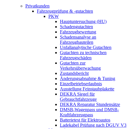
Privatkunden
Fahrzeugprüfung & -gutachten
PKW
Hauptuntersuchung (HU)
Schadengutachten
Fahrzeugbewertung
Schadensanalyse an
Fahrzeugbauteilen
Unfallanalytische Gutachten
Gutachten zu technischen
Fahrzeugschäden
Gutachten zur
Verkehrsüberwachung
Zustandsbericht
Änderungsabnahme & Tuning
Einzelbetriebserlaubnis
Ausstellung Feinstaubplakette
DEKRA Siegel für
Gebrauchtfahrzeuge
DEKRA Reparatur Stundensätze
DMSB-Wagenpass und DMSB-
Kraftfahrzeugpass
Batterietest für Elektroautos
Ladekabel Prüfung nach DGUV V3