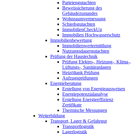
Parteiengutachten
Beweissicherung des
Gebäudezustandes
Wohnraumvermessung
Schiedsgutachten
ImmobilienCheckUp
Immobilien Hochwasserschutz
Immobilienbewertung
Immobilienwertermittlung
Nutzungsdauergutachten
Prüfung der Haustechnik
Prüfung Elektro-, Heizung-, Klima-,
Lüftungs-, Sanitäranlagen
Heizöltank Prüfung
Aufzugsprüfungen
Energieberatung
Erstellung von Energieausweisen
Energiepotenzialanalyse
Erstellung Energieeffizienz
Zertifikate
Thermische Messungen
Weiterbildung
Transport, Lager & Gefahrgut
Transportlogistik
Lagerlogistik