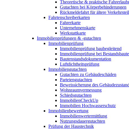
Theoretische & praktische Fahrerlaub
Gutachten bei Körperbehinderungen
Rückmeldefahrt für ältere Verkehrste
Fahrtenschreiberkarten
Fahrerkarte
Unternehmenskarte
Werkstattkarte
Immobilienprüfungen & -gutachten
Immobilienprüfung
Immobilienprüfung baubegleitend
Immobilienprüfung bei Bestandsbaut
Bautenstandsdokumentation
Luftdichtheitsprüfung
Immobiliengutachten
Gutachten zu Gebäudeschäden
Parteiengutachten
Beweissicherung des Gebäudezustan
Wohnraumvermessung
Schiedsgutachten
ImmobilienCheckUp
Immobilien Hochwasserschutz
Immobilienbewertung
Immobilienwertermittlung
Nutzungsdauergutachten
Prüfung der Haustechnik