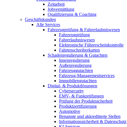
Zeitarbeit
Jobvermittlung
Qualifizierung & Coaching
Geschäftskunden
Alle Services
Fahrzeugprüfung & Fahrerlaubniswesen
Fahrzeugprüfung
Fahrerlaubniswesen
Elektronische Führerscheinkontrolle
Fahrtenschreiberkarten
Schadenregulierung & Gutachten
Innenregulierung
Außenregulierung
Fahrzeuggutachten
Fahrzeug-Managementservices
Immobiliengutachten
Digital- & Produktlösungen
Cybersecurity
EMV- & Funkprüfungen
Prüfung der Produktsicherheit
Produktzertifizierung
Automotive
Benannte und akkreditierte Stellen
Informationssicherheit & Datenschutz
KI-Services