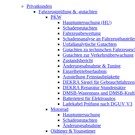
Privatkunden
Fahrzeugprüfung & -gutachten
PKW
Hauptuntersuchung (HU)
Schadengutachten
Fahrzeugbewertung
Schadensanalyse an Fahrzeugbauteile
Unfallanalytische Gutachten
Gutachten zu technischen Fahrzeugs
Gutachten zur Verkehrsüberwachung
Zustandsbericht
Änderungsabnahme & Tuning
Einzelbetriebserlaubnis
Ausstellung Feinstaubplakette
DEKRA Siegel für Gebrauchtfahrzeu
DEKRA Reparatur Stundensätze
DMSB-Wagenpass und DMSB-Kraftf
Batterietest für Elektroautos
Ladekabel Prüfung nach DGUV V3
Motorrad
Hauptuntersuchung
Schadengutachten
Änderungsabnahme
Oldtimer & Youngtimer