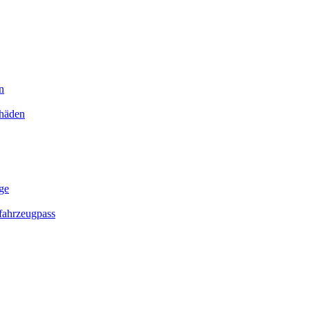
n
chäden
ge
ahrzeugpass