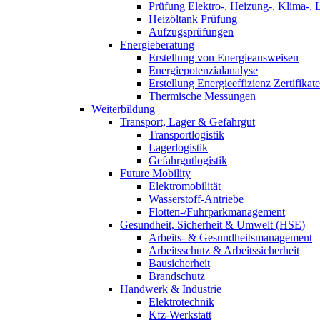
Prüfung Elektro-, Heizung-, Klima-, 
Heizöltank Prüfung
Aufzugsprüfungen
Energieberatung
Erstellung von Energieausweisen
Energiepotenzialanalyse
Erstellung Energieeffizienz Zertifikate
Thermische Messungen
Weiterbildung
Transport, Lager & Gefahrgut
Transportlogistik
Lagerlogistik
Gefahrgutlogistik
Future Mobility
Elektromobilität
Wasserstoff-Antriebe
Flotten-/Fuhrparkmanagement
Gesundheit, Sicherheit & Umwelt (HSE)
Arbeits- & Gesundheitsmanagement
Arbeitsschutz & Arbeitssicherheit
Bausicherheit
Brandschutz
Handwerk & Industrie
Elektrotechnik
Kfz-Werkstatt