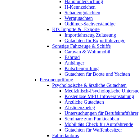
Hauptuntersuchung
H-Kennzeichen
Schadengutachten
Wertgutachten
Oldtimer-Sachverständige
Kfz-Importe & -Exporte
Importfahrzeug Zulassung
Gutachten für Exportfahrzeuge
Sonstige Fahrzeuge & Schiffe
Caravan & Wohnmobil
Fahrrad
Anhänger
Kutschenprüfung
Gutachten für Boote und Yachten
Personenprüfung
Psychologische & ärztliche Gutachten
Medizinisch-Psychologische Unters
Kostenlose MPU-Infoveranstaltung
Ärztliche Gutachten
Abstinenzbeleg
Untersuchungen für Berufskraftfahrer
Seminare zum Punkteabbau
Mobilitäts-Check für Autofahrende
Gutachten für Waffenbesitzer
Fahrerlaubnis