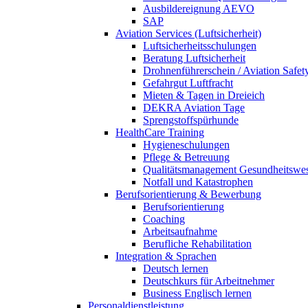
Ausbildereignung AEVO
SAP
Aviation Services (Luftsicherheit)
Luftsicherheitsschulungen
Beratung Luftsicherheit
Drohnenführerschein / Aviation Safet
Gefahrgut Luftfracht
Mieten & Tagen in Dreieich
DEKRA Aviation Tage
Sprengstoffspürhunde
HealthCare Training
Hygieneschulungen
Pflege & Betreuung
Qualitätsmanagement Gesundheitswe
Notfall und Katastrophen
Berufsorientierung & Bewerbung
Berufsorientierung
Coaching
Arbeitsaufnahme
Berufliche Rehabilitation
Integration & Sprachen
Deutsch lernen
Deutschkurs für Arbeitnehmer
Business Englisch lernen
Personaldienstleistung