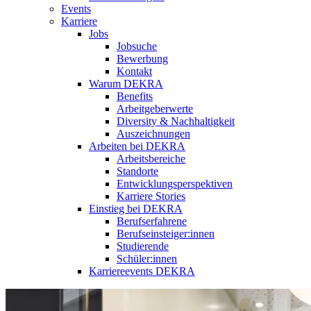
Events
Karriere
Jobs
Jobsuche
Bewerbung
Kontakt
Warum DEKRA
Benefits
Arbeitgeberwerte
Diversity & Nachhaltigkeit
Auszeichnungen
Arbeiten bei DEKRA
Arbeitsbereiche
Standorte
Entwicklungsperspektiven
Karriere Stories
Einstieg bei DEKRA
Berufserfahrene
Berufseinsteiger:innen
Studierende
Schüler:innen
Karriereevents DEKRA