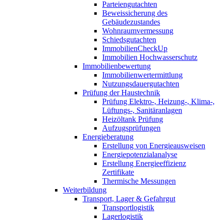
Parteiengutachten
Beweissicherung des
Gebäudezustandes
Wohnraumvermessung
Schiedsgutachten
ImmobilienCheckUp
Immobilien Hochwasserschutz
Immobilienbewertung
Immobilienwertermittlung
Nutzungsdauergutachten
Prüfung der Haustechnik
Prüfung Elektro-, Heizung-, Klima-,
Lüftungs-, Sanitäranlagen
Heizöltank Prüfung
Aufzugsprüfungen
Energieberatung
Erstellung von Energieausweisen
Energiepotenzialanalyse
Erstellung Energieeffizienz
Zertifikate
Thermische Messungen
Weiterbildung
Transport, Lager & Gefahrgut
Transportlogistik
Lagerlogistik