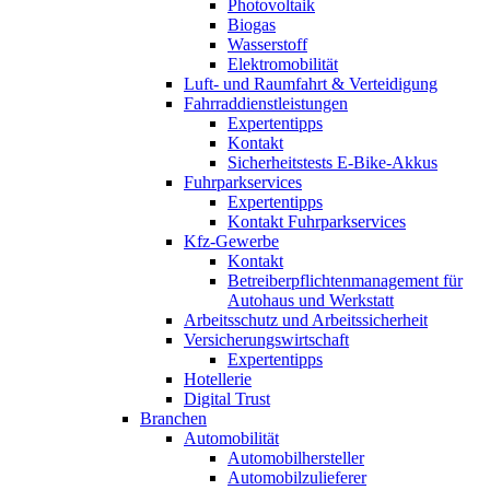
Photovoltaik
Biogas
Wasserstoff
Elektromobilität
Luft- und Raumfahrt & Verteidigung
Fahrraddienstleistungen
Expertentipps
Kontakt
Sicherheitstests E-Bike-Akkus
Fuhrparkservices
Expertentipps
Kontakt Fuhrparkservices
Kfz-Gewerbe
Kontakt
Betreiberpflichtenmanagement für
Autohaus und Werkstatt
Arbeitsschutz und Arbeitssicherheit
Versicherungswirtschaft
Expertentipps
Hotellerie
Digital Trust
Branchen
Automobilität
Automobilhersteller
Automobilzulieferer