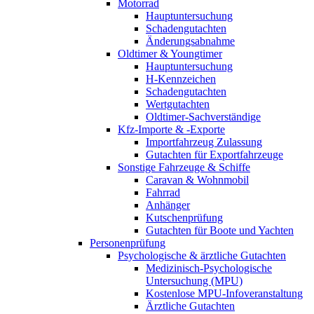
Motorrad
Hauptuntersuchung
Schadengutachten
Änderungsabnahme
Oldtimer & Youngtimer
Hauptuntersuchung
H-Kennzeichen
Schadengutachten
Wertgutachten
Oldtimer-Sachverständige
Kfz-Importe & -Exporte
Importfahrzeug Zulassung
Gutachten für Exportfahrzeuge
Sonstige Fahrzeuge & Schiffe
Caravan & Wohnmobil
Fahrrad
Anhänger
Kutschenprüfung
Gutachten für Boote und Yachten
Personenprüfung
Psychologische & ärztliche Gutachten
Medizinisch-Psychologische
Untersuchung (MPU)
Kostenlose MPU-Infoveranstaltung
Ärztliche Gutachten