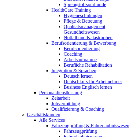
Sprengstoffspürhunde
HealthCare Training
Hygieneschulungen
Pflege & Betreuung
Qualitätsmanagement
Gesundheitswesen
Notfall und Katastrophen
Berufsorientierung & Bewerbung
Berufsorientierung
Coaching
Arbeitsaufnahme
Berufliche Rehabilitation
Integration & Sprachen
Deutsch lernen
Deutschkurs für Arbeitnehmer
Business Englisch lernen
Personaldienstleistung
Zeitarbeit
Jobvermittlung
Qualifizierung & Coaching
Geschäftskunden
Alle Services
Fahrzeugprüfung & Fahrerlaubniswesen
Fahrzeugprüfung
Fahrerlaubniswesen