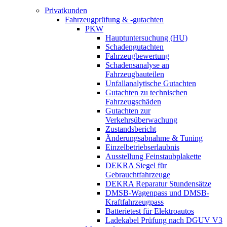
Privatkunden
Fahrzeugprüfung & -gutachten
PKW
Hauptuntersuchung (HU)
Schadengutachten
Fahrzeugbewertung
Schadensanalyse an
Fahrzeugbauteilen
Unfallanalytische Gutachten
Gutachten zu technischen
Fahrzeugschäden
Gutachten zur
Verkehrsüberwachung
Zustandsbericht
Änderungsabnahme & Tuning
Einzelbetriebserlaubnis
Ausstellung Feinstaubplakette
DEKRA Siegel für
Gebrauchtfahrzeuge
DEKRA Reparatur Stundensätze
DMSB-Wagenpass und DMSB-
Kraftfahrzeugpass
Batterietest für Elektroautos
Ladekabel Prüfung nach DGUV V3