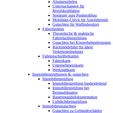
Abstinenzbeleg
Untersuchungen für
Berufskraftfahrer
Seminare zum Punkteabbau
Mobilitäts-Check für Autofahrende
Gutachten für Waffenbesitzer
Fahrerlaubnis
Theoretische & praktische
Fahrerlaubnisprüfung
Gutachten bei Körperbehinderungen
Rückmeldefahrt für ältere
Verkehrsteilnehmer
Fahrtenschreiberkarten
Fahrerkarte
Unternehmenskarte
Werkstattkarte
Immobilienprüfungen & -gutachten
Immobilienprüfung
Immobilienprüfung baubegleitend
Immobilienprüfung bei
Bestandsbauten
Bautenstandsdokumentation
Luftdichtheitsprüfung
Immobiliengutachten
Gutachten zu Gebäudeschäden