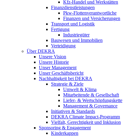
Kfz-Handel und Werkstätten
Finanzdienstleistungen
Pkw‑Flottenverantwortliche
Finanzen und Versicherungen
Transport und Logistik
Fertigung
Industriegüter
Bauwesen und Immobilien
Verteidigung
Über DEKRA
Unsere Vision
Unsere Historie
Unser Management
Unser Geschäftsbericht
Nachhaltigkeit bei DEKRA
Strategie & Ziele
Umwelt & Klima
Mitarbeitende & Gesellschaft
Liefer- & Wertschöpfungskette
Management & Governance
Initiativen & Standards
DEKRA Climate Impact-Programm
Vielfalt, Gerechtigkeit und Inklusion​
Sponsoring & Engagement
Kinderkappen