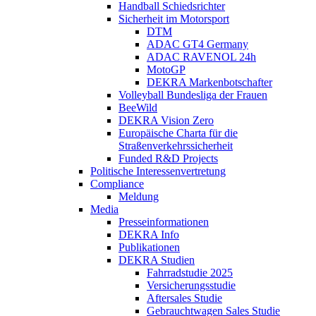
Handball Schiedsrichter
Sicherheit im Motorsport
DTM
ADAC GT4 Germany
ADAC RAVENOL 24h
MotoGP
DEKRA Markenbotschafter
Volleyball Bundesliga der Frauen
BeeWild
DEKRA Vision Zero
Europäische Charta für die
Straßenverkehrssicherheit
Funded R&D Projects
Politische Interessenvertretung
Compliance
Meldung
Media
Presseinformationen
DEKRA Info
Publikationen
DEKRA Studien
Fahrradstudie 2025
Versicherungsstudie
Aftersales Studie
Gebrauchtwagen Sales Studie