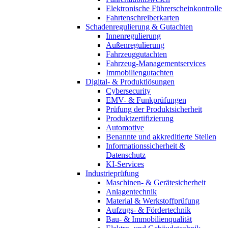
Elektronische Führerscheinkontrolle
Fahrtenschreiberkarten
Schadenregulierung & Gutachten
Innenregulierung
Außenregulierung
Fahrzeuggutachten
Fahrzeug-Managementservices
Immobiliengutachten
Digital- & Produktlösungen
Cybersecurity
EMV- & Funkprüfungen
Prüfung der Produktsicherheit
Produktzertifizierung
Automotive
Benannte und akkreditierte Stellen
Informationssicherheit &
Datenschutz
KI-Services
Industrieprüfung
Maschinen- & Gerätesicherheit
Anlagentechnik
Material & Werkstoffprüfung
Aufzugs- & Fördertechnik
Bau- & Immobilienqualität