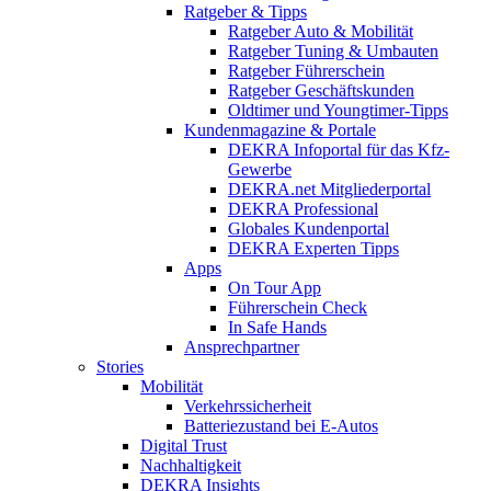
Ratgeber & Tipps
Ratgeber Auto & Mobilität
Ratgeber Tuning & Umbauten
Ratgeber Führerschein
Ratgeber Geschäftskunden
Oldtimer und Youngtimer-Tipps
Kundenmagazine & Portale
DEKRA Infoportal für das Kfz-
Gewerbe
DEKRA.net Mitgliederportal
DEKRA Professional
Globales Kundenportal
DEKRA Experten Tipps
Apps
On Tour App
Führerschein Check
In Safe Hands
Ansprechpartner
Stories
Mobilität
Verkehrssicherheit
Batteriezustand bei E-Autos
Digital Trust
Nachhaltigkeit
DEKRA Insights