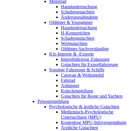
Motorrad
Hauptuntersuchung
Schadengutachten
Änderungsabnahme
Oldtimer & Youngtimer
Hauptuntersuchung
H-Kennzeichen
Schadengutachten
Wertgutachten
Oldtimer-Sachverständige
Kfz-Importe & -Exporte
Importfahrzeug Zulassung
Gutachten für Exportfahrzeuge
Sonstige Fahrzeuge & Schiffe
Caravan & Wohnmobil
Fahrrad
Anhänger
Kutschenprüfung
Gutachten für Boote und Yachten
Personenprüfung
Psychologische & ärztliche Gutachten
Medizinisch-Psychologische
Untersuchung (MPU)
Kostenlose MPU-Infoveranstaltung
Ärztliche Gutachten