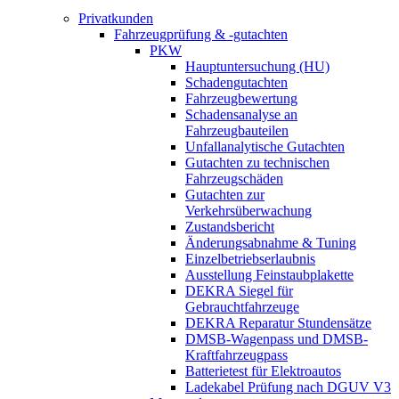
Privatkunden
Fahrzeugprüfung & -gutachten
PKW
Hauptuntersuchung (HU)
Schadengutachten
Fahrzeugbewertung
Schadensanalyse an
Fahrzeugbauteilen
Unfallanalytische Gutachten
Gutachten zu technischen
Fahrzeugschäden
Gutachten zur
Verkehrsüberwachung
Zustandsbericht
Änderungsabnahme & Tuning
Einzelbetriebserlaubnis
Ausstellung Feinstaubplakette
DEKRA Siegel für
Gebrauchtfahrzeuge
DEKRA Reparatur Stundensätze
DMSB-Wagenpass und DMSB-
Kraftfahrzeugpass
Batterietest für Elektroautos
Ladekabel Prüfung nach DGUV V3