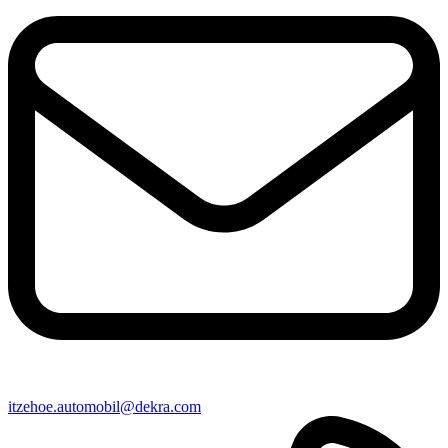
itzehoe​.automobil@​dekra.com