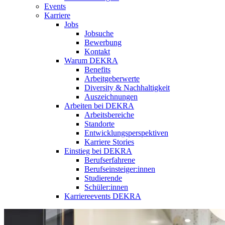
Events
Karriere
Jobs
Jobsuche
Bewerbung
Kontakt
Warum DEKRA
Benefits
Arbeitgeberwerte
Diversity & Nachhaltigkeit
Auszeichnungen
Arbeiten bei DEKRA
Arbeitsbereiche
Standorte
Entwicklungsperspektiven
Karriere Stories
Einstieg bei DEKRA
Berufserfahrene
Berufseinsteiger:innen
Studierende
Schüler:innen
Karriereevents DEKRA