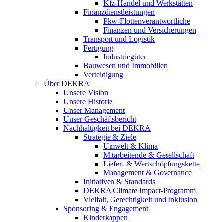
Kfz-Handel und Werkstätten
Finanzdienstleistungen
Pkw‑Flottenverantwortliche
Finanzen und Versicherungen
Transport und Logistik
Fertigung
Industriegüter
Bauwesen und Immobilien
Verteidigung
Über DEKRA
Unsere Vision
Unsere Historie
Unser Management
Unser Geschäftsbericht
Nachhaltigkeit bei DEKRA
Strategie & Ziele
Umwelt & Klima
Mitarbeitende & Gesellschaft
Liefer- & Wertschöpfungskette
Management & Governance
Initiativen & Standards
DEKRA Climate Impact-Programm
Vielfalt, Gerechtigkeit und Inklusion​
Sponsoring & Engagement
Kinderkappen