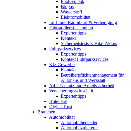
Photovoltaik
Biogas
Wasserstoff
Elektromobilität
Luft- und Raumfahrt & Verteidigung
Fahrraddienstleistungen
Expertentipps
Kontakt
Sicherheitstests E-Bike-Akkus
Fuhrparkservices
Expertentipps
Kontakt Fuhrparkservices
Kfz-Gewerbe
Kontakt
Betreiberpflichtenmanagement für
Autohaus und Werkstatt
Arbeitsschutz und Arbeitssicherheit
Versicherungswirtschaft
Expertentipps
Hotellerie
Digital Trust
Branchen
Automobilität
Automobilhersteller
Automobilzulieferer