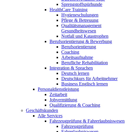
Sprengstoffspürhunde
HealthCare Training
Hygieneschulungen
Pflege & Betreuung
Qualitätsmanagement
Gesundheitswesen
Notfall und Katastrophen
Berufsorientierung & Bewerbung
Berufsorientierung
Coaching
Arbeitsaufnahme
Berufliche Rehabilitation
Integration & Sprachen
Deutsch lernen
Deutschkurs für Arbeitnehmer
Business Englisch lernen
Personaldienstleistung
Zeitarbeit
Jobvermittlung
Qualifizierung & Coaching
Geschäftskunden
Alle Services
Fahrzeugprüfung & Fahrerlaubniswesen
Fahrzeugprüfung
Fahrerlaubniswesen