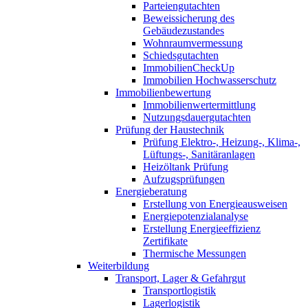
Parteiengutachten
Beweissicherung des
Gebäudezustandes
Wohnraumvermessung
Schiedsgutachten
ImmobilienCheckUp
Immobilien Hochwasserschutz
Immobilienbewertung
Immobilienwertermittlung
Nutzungsdauergutachten
Prüfung der Haustechnik
Prüfung Elektro-, Heizung-, Klima-,
Lüftungs-, Sanitäranlagen
Heizöltank Prüfung
Aufzugsprüfungen
Energieberatung
Erstellung von Energieausweisen
Energiepotenzialanalyse
Erstellung Energieeffizienz
Zertifikate
Thermische Messungen
Weiterbildung
Transport, Lager & Gefahrgut
Transportlogistik
Lagerlogistik