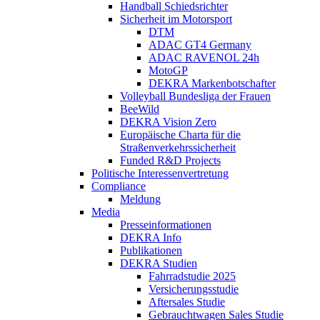
Handball Schiedsrichter
Sicherheit im Motorsport
DTM
ADAC GT4 Germany
ADAC RAVENOL 24h
MotoGP
DEKRA Markenbotschafter
Volleyball Bundesliga der Frauen
BeeWild
DEKRA Vision Zero
Europäische Charta für die
Straßenverkehrssicherheit
Funded R&D Projects
Politische Interessenvertretung
Compliance
Meldung
Media
Presseinformationen
DEKRA Info
Publikationen
DEKRA Studien
Fahrradstudie 2025
Versicherungsstudie
Aftersales Studie
Gebrauchtwagen Sales Studie