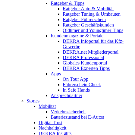
Ratgeber & Tipps
Ratgeber Auto & Mobilität
Ratgeber Tuning & Umbauten
Ratgeber Führerschein
Ratgeber Geschäftskunden
Oldtimer und Youngtimer-Tipps
Kundenmagazine & Portale
DEKRA Infoportal für das Kfz-
Gewerbe
DEKRA.net Mitgliederportal
DEKRA Professional
Globales Kundenportal
DEKRA Experten Tipps
Apps
On Tour App
Führerschein Check
In Safe Hands
Ansprechpartner
Stories
Mobilität
Verkehrssicherheit
Batteriezustand bei E-Autos
Digital Trust
Nachhaltigkeit
DEKRA Insights