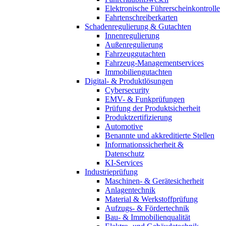
Elektronische Führerscheinkontrolle
Fahrtenschreiberkarten
Schadenregulierung & Gutachten
Innenregulierung
Außenregulierung
Fahrzeuggutachten
Fahrzeug-Managementservices
Immobiliengutachten
Digital- & Produktlösungen
Cybersecurity
EMV- & Funkprüfungen
Prüfung der Produktsicherheit
Produktzertifizierung
Automotive
Benannte und akkreditierte Stellen
Informationssicherheit &
Datenschutz
KI-Services
Industrieprüfung
Maschinen- & Gerätesicherheit
Anlagentechnik
Material & Werkstoffprüfung
Aufzugs- & Fördertechnik
Bau- & Immobilienqualität