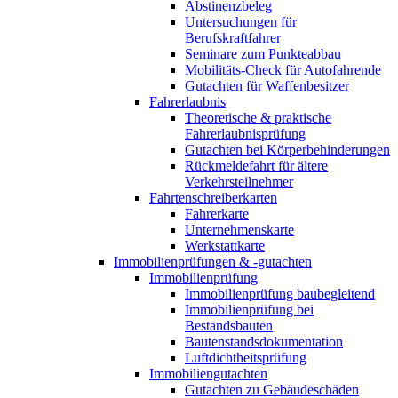
Abstinenzbeleg
Untersuchungen für
Berufskraftfahrer
Seminare zum Punkteabbau
Mobilitäts-Check für Autofahrende
Gutachten für Waffenbesitzer
Fahrerlaubnis
Theoretische & praktische
Fahrerlaubnisprüfung
Gutachten bei Körperbehinderungen
Rückmeldefahrt für ältere
Verkehrsteilnehmer
Fahrtenschreiberkarten
Fahrerkarte
Unternehmenskarte
Werkstattkarte
Immobilienprüfungen & -gutachten
Immobilienprüfung
Immobilienprüfung baubegleitend
Immobilienprüfung bei
Bestandsbauten
Bautenstandsdokumentation
Luftdichtheitsprüfung
Immobiliengutachten
Gutachten zu Gebäudeschäden