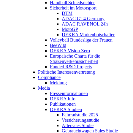
Handball Schiedsrichter
Sicherheit im Motorsport
DTM
ADAC GT4 Germany
ADAC RAVENOL 24h
MotoGP
DEKRA Markenbotschafter
Volleyball Bundesliga der Frauen
BeeWild
DEKRA Vision Zero
Europäische Charta für die
Straßenverkehrssicherheit
Funded R&D Projects
Politische Interessenvertretung
Compliance
Meldung
Media
Presseinformationen
DEKRA Info
Publikationen
DEKRA Studien
Fahrradstudie 2025
Versicherungsstudie
Aftersales Studie
Gebrauchtwagen Sales Studie