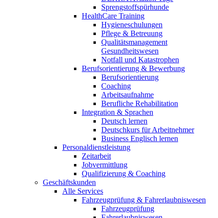
Sprengstoffspürhunde
HealthCare Training
Hygieneschulungen
Pflege & Betreuung
Qualitätsmanagement
Gesundheitswesen
Notfall und Katastrophen
Berufsorientierung & Bewerbung
Berufsorientierung
Coaching
Arbeitsaufnahme
Berufliche Rehabilitation
Integration & Sprachen
Deutsch lernen
Deutschkurs für Arbeitnehmer
Business Englisch lernen
Personaldienstleistung
Zeitarbeit
Jobvermittlung
Qualifizierung & Coaching
Geschäftskunden
Alle Services
Fahrzeugprüfung & Fahrerlaubniswesen
Fahrzeugprüfung
Fahrerlaubniswesen