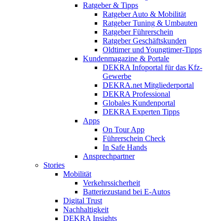
Ratgeber & Tipps
Ratgeber Auto & Mobilität
Ratgeber Tuning & Umbauten
Ratgeber Führerschein
Ratgeber Geschäftskunden
Oldtimer und Youngtimer-Tipps
Kundenmagazine & Portale
DEKRA Infoportal für das Kfz-
Gewerbe
DEKRA.net Mitgliederportal
DEKRA Professional
Globales Kundenportal
DEKRA Experten Tipps
Apps
On Tour App
Führerschein Check
In Safe Hands
Ansprechpartner
Stories
Mobilität
Verkehrssicherheit
Batteriezustand bei E-Autos
Digital Trust
Nachhaltigkeit
DEKRA Insights