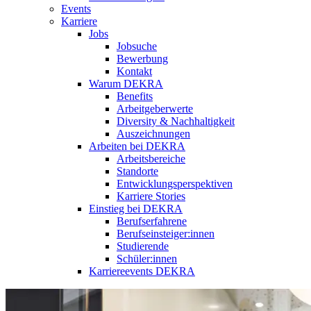
Events
Karriere
Jobs
Jobsuche
Bewerbung
Kontakt
Warum DEKRA
Benefits
Arbeitgeberwerte
Diversity & Nachhaltigkeit
Auszeichnungen
Arbeiten bei DEKRA
Arbeitsbereiche
Standorte
Entwicklungsperspektiven
Karriere Stories
Einstieg bei DEKRA
Berufserfahrene
Berufseinsteiger:innen
Studierende
Schüler:innen
Karriereevents DEKRA