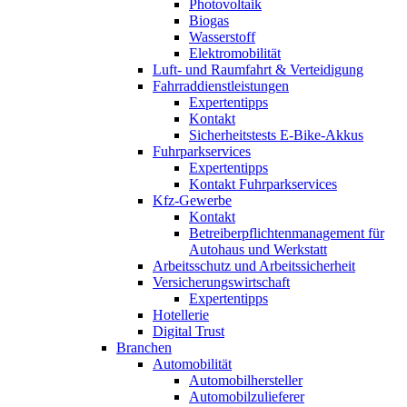
Photovoltaik
Biogas
Wasserstoff
Elektromobilität
Luft- und Raumfahrt & Verteidigung
Fahrraddienstleistungen
Expertentipps
Kontakt
Sicherheitstests E-Bike-Akkus
Fuhrparkservices
Expertentipps
Kontakt Fuhrparkservices
Kfz-Gewerbe
Kontakt
Betreiberpflichtenmanagement für
Autohaus und Werkstatt
Arbeitsschutz und Arbeitssicherheit
Versicherungswirtschaft
Expertentipps
Hotellerie
Digital Trust
Branchen
Automobilität
Automobilhersteller
Automobilzulieferer