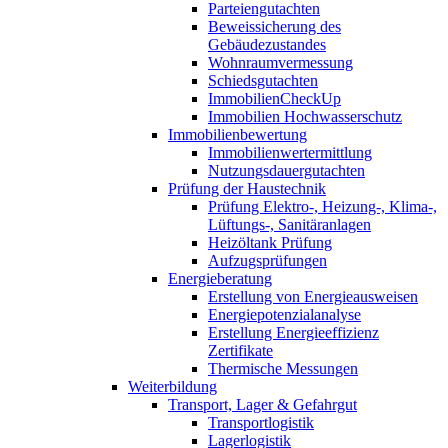
Parteiengutachten
Beweissicherung des
Gebäudezustandes
Wohnraumvermessung
Schiedsgutachten
ImmobilienCheckUp
Immobilien Hochwasserschutz
Immobilienbewertung
Immobilienwertermittlung
Nutzungsdauergutachten
Prüfung der Haustechnik
Prüfung Elektro-, Heizung-, Klima-,
Lüftungs-, Sanitäranlagen
Heizöltank Prüfung
Aufzugsprüfungen
Energieberatung
Erstellung von Energieausweisen
Energiepotenzialanalyse
Erstellung Energieeffizienz
Zertifikate
Thermische Messungen
Weiterbildung
Transport, Lager & Gefahrgut
Transportlogistik
Lagerlogistik