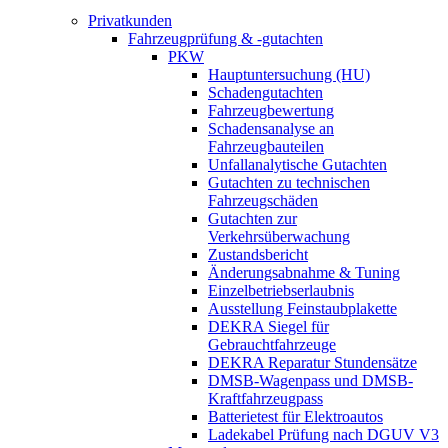
Privatkunden
Fahrzeugprüfung & -gutachten
PKW
Hauptuntersuchung (HU)
Schadengutachten
Fahrzeugbewertung
Schadensanalyse an
Fahrzeugbauteilen
Unfallanalytische Gutachten
Gutachten zu technischen
Fahrzeugschäden
Gutachten zur
Verkehrsüberwachung
Zustandsbericht
Änderungsabnahme & Tuning
Einzelbetriebserlaubnis
Ausstellung Feinstaubplakette
DEKRA Siegel für
Gebrauchtfahrzeuge
DEKRA Reparatur Stundensätze
DMSB-Wagenpass und DMSB-
Kraftfahrzeugpass
Batterietest für Elektroautos
Ladekabel Prüfung nach DGUV V3