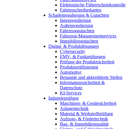
Elektronische Führerscheinkontrolle
Fahrtenschreiberkarten
Schadenregulierung & Gutachten
Innenregulierung
Außenregulierung
Fahrzeuggutachten
Fahrzeug-Managementservices
Immobiliengutachten
Digital- & Produktlösungen
Cybersecurity
EMV- & Funkprüfungen
Prüfung der Produktsicherheit
Produktzertifizierung
Automotive
Benannte und akkreditierte Stellen
Informationssicherheit &
Datenschutz
KI-Services
Industrieprüfung
Maschinen- & Gerätesicherheit
Anlagentechnik
Material & Werkstoffprüfung
Aufzugs- & Fördertechnik
Bau- & Immobilienqualität