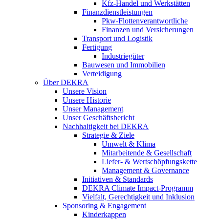
Kfz-Handel und Werkstätten
Finanzdienstleistungen
Pkw‑Flottenverantwortliche
Finanzen und Versicherungen
Transport und Logistik
Fertigung
Industriegüter
Bauwesen und Immobilien
Verteidigung
Über DEKRA
Unsere Vision
Unsere Historie
Unser Management
Unser Geschäftsbericht
Nachhaltigkeit bei DEKRA
Strategie & Ziele
Umwelt & Klima
Mitarbeitende & Gesellschaft
Liefer- & Wertschöpfungskette
Management & Governance
Initiativen & Standards
DEKRA Climate Impact-Programm
Vielfalt, Gerechtigkeit und Inklusion​
Sponsoring & Engagement
Kinderkappen