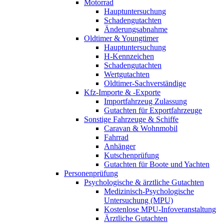
Motorrad
Hauptuntersuchung
Schadengutachten
Änderungsabnahme
Oldtimer & Youngtimer
Hauptuntersuchung
H-Kennzeichen
Schadengutachten
Wertgutachten
Oldtimer-Sachverständige
Kfz-Importe & -Exporte
Importfahrzeug Zulassung
Gutachten für Exportfahrzeuge
Sonstige Fahrzeuge & Schiffe
Caravan & Wohnmobil
Fahrrad
Anhänger
Kutschenprüfung
Gutachten für Boote und Yachten
Personenprüfung
Psychologische & ärztliche Gutachten
Medizinisch-Psychologische
Untersuchung (MPU)
Kostenlose MPU-Infoveranstaltung
Ärztliche Gutachten