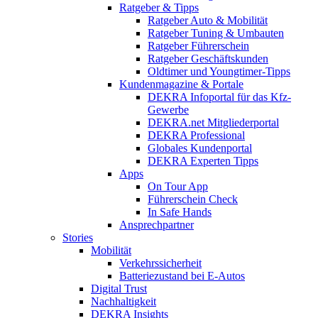
Ratgeber & Tipps
Ratgeber Auto & Mobilität
Ratgeber Tuning & Umbauten
Ratgeber Führerschein
Ratgeber Geschäftskunden
Oldtimer und Youngtimer-Tipps
Kundenmagazine & Portale
DEKRA Infoportal für das Kfz-
Gewerbe
DEKRA.net Mitgliederportal
DEKRA Professional
Globales Kundenportal
DEKRA Experten Tipps
Apps
On Tour App
Führerschein Check
In Safe Hands
Ansprechpartner
Stories
Mobilität
Verkehrssicherheit
Batteriezustand bei E-Autos
Digital Trust
Nachhaltigkeit
DEKRA Insights