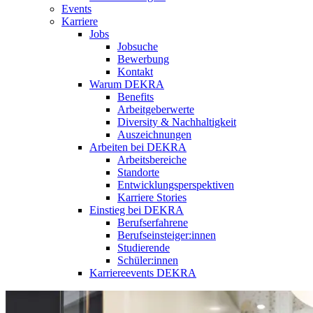
Events
Karriere
Jobs
Jobsuche
Bewerbung
Kontakt
Warum DEKRA
Benefits
Arbeitgeberwerte
Diversity & Nachhaltigkeit
Auszeichnungen
Arbeiten bei DEKRA
Arbeitsbereiche
Standorte
Entwicklungsperspektiven
Karriere Stories
Einstieg bei DEKRA
Berufserfahrene
Berufseinsteiger:innen
Studierende
Schüler:innen
Karriereevents DEKRA