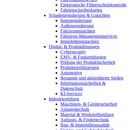
Elektronische Führerscheinkontrolle
Fahrtenschreiberkarten
Schadenregulierung & Gutachten
Innenregulierung
Außenregulierung
Fahrzeuggutachten
Fahrzeug-Managementservices
Immobiliengutachten
Digital- & Produktlösungen
Cybersecurity
EMV- & Funkprüfungen
Prüfung der Produktsicherheit
Produktzertifizierung
Automotive
Benannte und akkreditierte Stellen
Informationssicherheit &
Datenschutz
KI-Services
Industrieprüfung
Maschinen- & Gerätesicherheit
Anlagentechnik
Material & Werkstoffprüfung
Aufzugs- & Fördertechnik
Bau- & Immobilienqualität