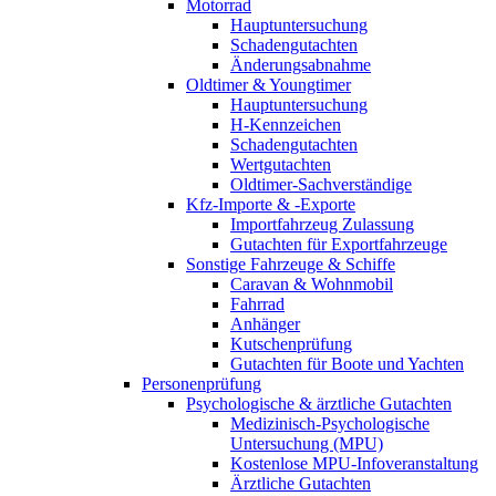
Motorrad
Hauptuntersuchung
Schadengutachten
Änderungsabnahme
Oldtimer & Youngtimer
Hauptuntersuchung
H-Kennzeichen
Schadengutachten
Wertgutachten
Oldtimer-Sachverständige
Kfz-Importe & -Exporte
Importfahrzeug Zulassung
Gutachten für Exportfahrzeuge
Sonstige Fahrzeuge & Schiffe
Caravan & Wohnmobil
Fahrrad
Anhänger
Kutschenprüfung
Gutachten für Boote und Yachten
Personenprüfung
Psychologische & ärztliche Gutachten
Medizinisch-Psychologische
Untersuchung (MPU)
Kostenlose MPU-Infoveranstaltung
Ärztliche Gutachten