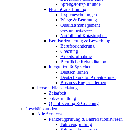
Sprengstoffspürhunde
HealthCare Training
Hygieneschulungen
Pflege & Betreuung
Qualitätsmanagement
Gesundheitswesen
Notfall und Katastrophen
Berufsorientierung & Bewerbung
Berufsorientierung
Coaching
Arbeitsaufnahme
Berufliche Rehabilitation
Integration & Sprachen
Deutsch lernen
Deutschkurs für Arbeitnehmer
Business Englisch lernen
Personaldienstleistung
Zeitarbeit
Jobvermittlung
Qualifizierung & Coaching
Geschäftskunden
Alle Services
Fahrzeugprüfung & Fahrerlaubniswesen
Fahrzeugprüfung
Fahrerlaubniswesen