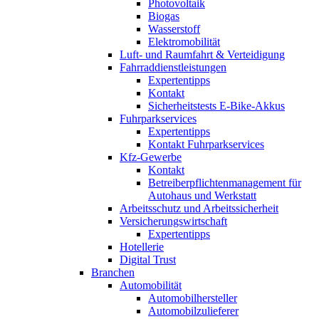
Photovoltaik
Biogas
Wasserstoff
Elektromobilität
Luft- und Raumfahrt & Verteidigung
Fahrraddienstleistungen
Expertentipps
Kontakt
Sicherheitstests E-Bike-Akkus
Fuhrparkservices
Expertentipps
Kontakt Fuhrparkservices
Kfz-Gewerbe
Kontakt
Betreiberpflichtenmanagement für
Autohaus und Werkstatt
Arbeitsschutz und Arbeitssicherheit
Versicherungswirtschaft
Expertentipps
Hotellerie
Digital Trust
Branchen
Automobilität
Automobilhersteller
Automobilzulieferer