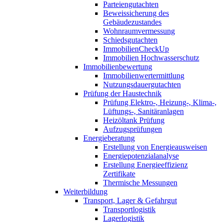
Parteiengutachten
Beweissicherung des
Gebäudezustandes
Wohnraumvermessung
Schiedsgutachten
ImmobilienCheckUp
Immobilien Hochwasserschutz
Immobilienbewertung
Immobilienwertermittlung
Nutzungsdauergutachten
Prüfung der Haustechnik
Prüfung Elektro-, Heizung-, Klima-,
Lüftungs-, Sanitäranlagen
Heizöltank Prüfung
Aufzugsprüfungen
Energieberatung
Erstellung von Energieausweisen
Energiepotenzialanalyse
Erstellung Energieeffizienz
Zertifikate
Thermische Messungen
Weiterbildung
Transport, Lager & Gefahrgut
Transportlogistik
Lagerlogistik