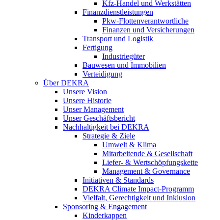
Kfz-Handel und Werkstätten
Finanzdienstleistungen
Pkw‑Flottenverantwortliche
Finanzen und Versicherungen
Transport und Logistik
Fertigung
Industriegüter
Bauwesen und Immobilien
Verteidigung
Über DEKRA
Unsere Vision
Unsere Historie
Unser Management
Unser Geschäftsbericht
Nachhaltigkeit bei DEKRA
Strategie & Ziele
Umwelt & Klima
Mitarbeitende & Gesellschaft
Liefer- & Wertschöpfungskette
Management & Governance
Initiativen & Standards
DEKRA Climate Impact-Programm
Vielfalt, Gerechtigkeit und Inklusion​
Sponsoring & Engagement
Kinderkappen