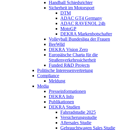
Handball Schiedsrichter
Sicherheit im Motorsport
DTM
ADAC GT4 Germany
ADAC RAVENOL 24h
MotoGP
DEKRA Markenbotschafter
Volleyball Bundesliga der Frauen
BeeWild
DEKRA Vision Zero
Europäische Charta für die
Straßenverkehrssicherheit
Funded R&D Projects
Politische Interessenvertretung
Compliance
Meldung
Media
Presseinformationen
DEKRA Info
Publikationen
DEKRA Studien
Fahrradstudie 2025
Versicherungsstudie
Aftersales Studie
Gebrauchtwagen Sales Studie