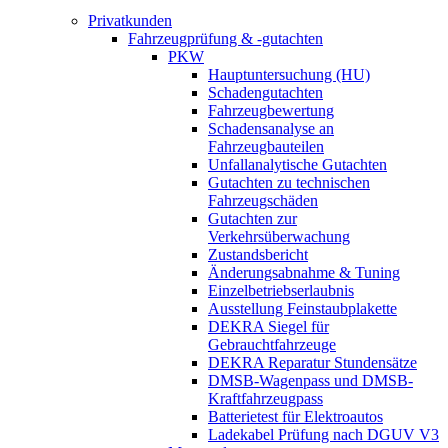
Privatkunden
Fahrzeugprüfung & -gutachten
PKW
Hauptuntersuchung (HU)
Schadengutachten
Fahrzeugbewertung
Schadensanalyse an
Fahrzeugbauteilen
Unfallanalytische Gutachten
Gutachten zu technischen
Fahrzeugschäden
Gutachten zur
Verkehrsüberwachung
Zustandsbericht
Änderungsabnahme & Tuning
Einzelbetriebserlaubnis
Ausstellung Feinstaubplakette
DEKRA Siegel für
Gebrauchtfahrzeuge
DEKRA Reparatur Stundensätze
DMSB-Wagenpass und DMSB-
Kraftfahrzeugpass
Batterietest für Elektroautos
Ladekabel Prüfung nach DGUV V3