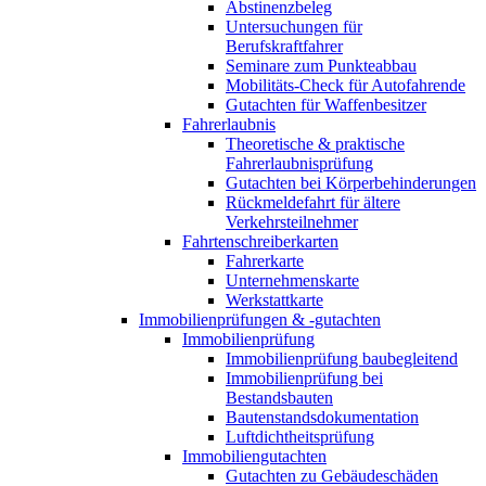
Abstinenzbeleg
Untersuchungen für
Berufskraftfahrer
Seminare zum Punkteabbau
Mobilitäts-Check für Autofahrende
Gutachten für Waffenbesitzer
Fahrerlaubnis
Theoretische & praktische
Fahrerlaubnisprüfung
Gutachten bei Körperbehinderungen
Rückmeldefahrt für ältere
Verkehrsteilnehmer
Fahrtenschreiberkarten
Fahrerkarte
Unternehmenskarte
Werkstattkarte
Immobilienprüfungen & -gutachten
Immobilienprüfung
Immobilienprüfung baubegleitend
Immobilienprüfung bei
Bestandsbauten
Bautenstandsdokumentation
Luftdichtheitsprüfung
Immobiliengutachten
Gutachten zu Gebäudeschäden