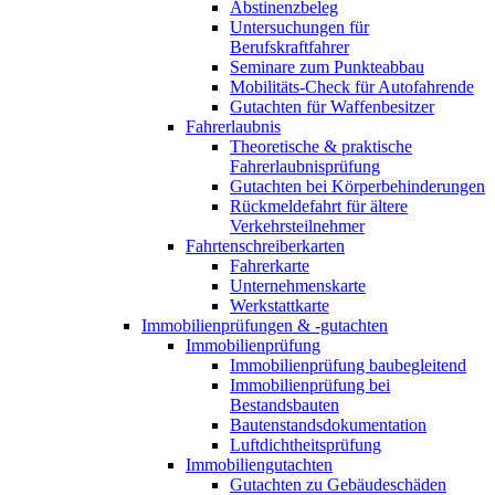
Abstinenzbeleg
Untersuchungen für
Berufskraftfahrer
Seminare zum Punkteabbau
Mobilitäts-Check für Autofahrende
Gutachten für Waffenbesitzer
Fahrerlaubnis
Theoretische & praktische
Fahrerlaubnisprüfung
Gutachten bei Körperbehinderungen
Rückmeldefahrt für ältere
Verkehrsteilnehmer
Fahrtenschreiberkarten
Fahrerkarte
Unternehmenskarte
Werkstattkarte
Immobilienprüfungen & -gutachten
Immobilienprüfung
Immobilienprüfung baubegleitend
Immobilienprüfung bei
Bestandsbauten
Bautenstandsdokumentation
Luftdichtheitsprüfung
Immobiliengutachten
Gutachten zu Gebäudeschäden