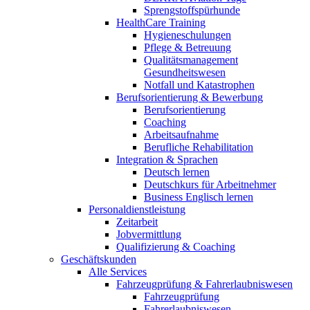
Sprengstoffspürhunde
HealthCare Training
Hygieneschulungen
Pflege & Betreuung
Qualitätsmanagement
Gesundheitswesen
Notfall und Katastrophen
Berufsorientierung & Bewerbung
Berufsorientierung
Coaching
Arbeitsaufnahme
Berufliche Rehabilitation
Integration & Sprachen
Deutsch lernen
Deutschkurs für Arbeitnehmer
Business Englisch lernen
Personaldienstleistung
Zeitarbeit
Jobvermittlung
Qualifizierung & Coaching
Geschäftskunden
Alle Services
Fahrzeugprüfung & Fahrerlaubniswesen
Fahrzeugprüfung
Fahrerlaubniswesen