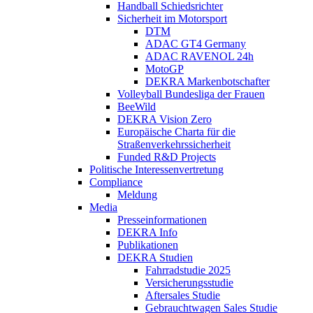
Handball Schiedsrichter
Sicherheit im Motorsport
DTM
ADAC GT4 Germany
ADAC RAVENOL 24h
MotoGP
DEKRA Markenbotschafter
Volleyball Bundesliga der Frauen
BeeWild
DEKRA Vision Zero
Europäische Charta für die
Straßenverkehrssicherheit
Funded R&D Projects
Politische Interessenvertretung
Compliance
Meldung
Media
Presseinformationen
DEKRA Info
Publikationen
DEKRA Studien
Fahrradstudie 2025
Versicherungsstudie
Aftersales Studie
Gebrauchtwagen Sales Studie