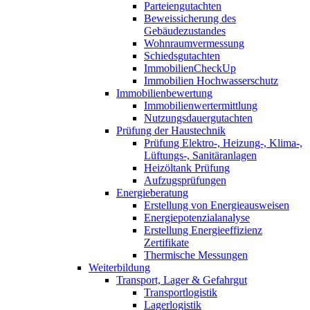
Parteiengutachten
Beweissicherung des
Gebäudezustandes
Wohnraumvermessung
Schiedsgutachten
ImmobilienCheckUp
Immobilien Hochwasserschutz
Immobilienbewertung
Immobilienwertermittlung
Nutzungsdauergutachten
Prüfung der Haustechnik
Prüfung Elektro-, Heizung-, Klima-,
Lüftungs-, Sanitäranlagen
Heizöltank Prüfung
Aufzugsprüfungen
Energieberatung
Erstellung von Energieausweisen
Energiepotenzialanalyse
Erstellung Energieeffizienz
Zertifikate
Thermische Messungen
Weiterbildung
Transport, Lager & Gefahrgut
Transportlogistik
Lagerlogistik