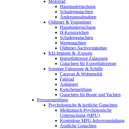
Motorrad
Hauptuntersuchung
Schadengutachten
Änderungsabnahme
Oldtimer & Youngtimer
Hauptuntersuchung
H-Kennzeichen
Schadengutachten
Wertgutachten
Oldtimer-Sachverständige
Kfz-Importe & -Exporte
Importfahrzeug Zulassung
Gutachten für Exportfahrzeuge
Sonstige Fahrzeuge & Schiffe
Caravan & Wohnmobil
Fahrrad
Anhänger
Kutschenprüfung
Gutachten für Boote und Yachten
Personenprüfung
Psychologische & ärztliche Gutachten
Medizinisch-Psychologische
Untersuchung (MPU)
Kostenlose MPU-Infoveranstaltung
Ärztliche Gutachten