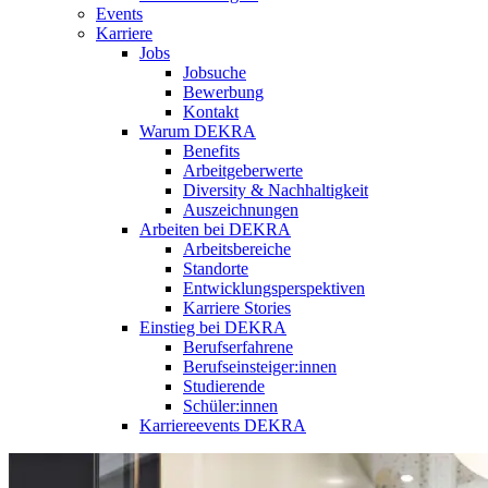
Events
Karriere
Jobs
Jobsuche
Bewerbung
Kontakt
Warum DEKRA
Benefits
Arbeitgeberwerte
Diversity & Nachhaltigkeit
Auszeichnungen
Arbeiten bei DEKRA
Arbeitsbereiche
Standorte
Entwicklungsperspektiven
Karriere Stories
Einstieg bei DEKRA
Berufserfahrene
Berufseinsteiger:innen
Studierende
Schüler:innen
Karriereevents DEKRA