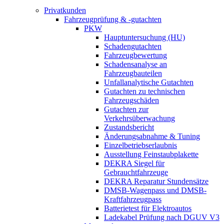
Privatkunden
Fahrzeugprüfung & -gutachten
PKW
Hauptuntersuchung (HU)
Schadengutachten
Fahrzeugbewertung
Schadensanalyse an
Fahrzeugbauteilen
Unfallanalytische Gutachten
Gutachten zu technischen
Fahrzeugschäden
Gutachten zur
Verkehrsüberwachung
Zustandsbericht
Änderungsabnahme & Tuning
Einzelbetriebserlaubnis
Ausstellung Feinstaubplakette
DEKRA Siegel für
Gebrauchtfahrzeuge
DEKRA Reparatur Stundensätze
DMSB-Wagenpass und DMSB-
Kraftfahrzeugpass
Batterietest für Elektroautos
Ladekabel Prüfung nach DGUV V3