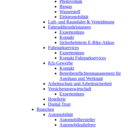
Photovoltaik
Biogas
Wasserstoff
Elektromobilität
Luft- und Raumfahrt & Verteidigung
Fahrraddienstleistungen
Expertentipps
Kontakt
Sicherheitstests E-Bike-Akkus
Fuhrparkservices
Expertentipps
Kontakt Fuhrparkservices
Kfz-Gewerbe
Kontakt
Betreiberpflichtenmanagement für
Autohaus und Werkstatt
Arbeitsschutz und Arbeitssicherheit
Versicherungswirtschaft
Expertentipps
Hotellerie
Digital Trust
Branchen
Automobilität
Automobilhersteller
Automobilzulieferer