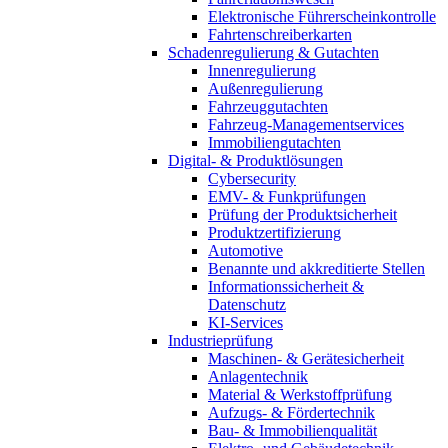
Elektronische Führerscheinkontrolle
Fahrtenschreiberkarten
Schadenregulierung & Gutachten
Innenregulierung
Außenregulierung
Fahrzeuggutachten
Fahrzeug-Managementservices
Immobiliengutachten
Digital- & Produktlösungen
Cybersecurity
EMV- & Funkprüfungen
Prüfung der Produktsicherheit
Produktzertifizierung
Automotive
Benannte und akkreditierte Stellen
Informationssicherheit &
Datenschutz
KI-Services
Industrieprüfung
Maschinen- & Gerätesicherheit
Anlagentechnik
Material & Werkstoffprüfung
Aufzugs- & Fördertechnik
Bau- & Immobilienqualität