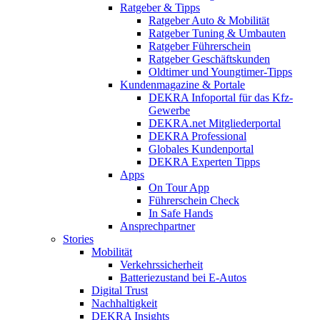
Ratgeber & Tipps
Ratgeber Auto & Mobilität
Ratgeber Tuning & Umbauten
Ratgeber Führerschein
Ratgeber Geschäftskunden
Oldtimer und Youngtimer-Tipps
Kundenmagazine & Portale
DEKRA Infoportal für das Kfz-
Gewerbe
DEKRA.net Mitgliederportal
DEKRA Professional
Globales Kundenportal
DEKRA Experten Tipps
Apps
On Tour App
Führerschein Check
In Safe Hands
Ansprechpartner
Stories
Mobilität
Verkehrssicherheit
Batteriezustand bei E-Autos
Digital Trust
Nachhaltigkeit
DEKRA Insights