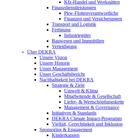
Kfz-Handel und Werkstätten
Finanzdienstleistungen
Pkw‑Flottenverantwortliche
Finanzen und Versicherungen
Transport und Logistik
Fertigung
Industriegüter
Bauwesen und Immobilien
Verteidigung
Über DEKRA
Unsere Vision
Unsere Historie
Unser Management
Unser Geschäftsbericht
Nachhaltigkeit bei DEKRA
Strategie & Ziele
Umwelt & Klima
Mitarbeitende & Gesellschaft
Liefer- & Wertschöpfungskette
Management & Governance
Initiativen & Standards
DEKRA Climate Impact-Programm
Vielfalt, Gerechtigkeit und Inklusion​
Sponsoring & Engagement
Kinderkappen