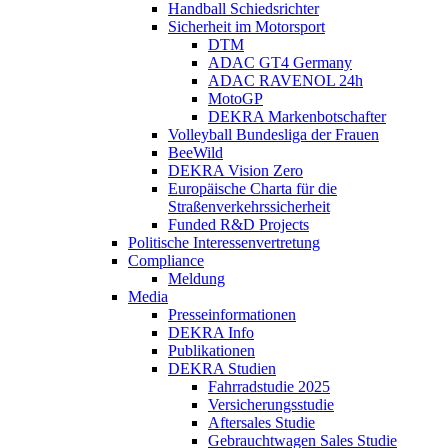
Handball Schiedsrichter
Sicherheit im Motorsport
DTM
ADAC GT4 Germany
ADAC RAVENOL 24h
MotoGP
DEKRA Markenbotschafter
Volleyball Bundesliga der Frauen
BeeWild
DEKRA Vision Zero
Europäische Charta für die
Straßenverkehrssicherheit
Funded R&D Projects
Politische Interessenvertretung
Compliance
Meldung
Media
Presseinformationen
DEKRA Info
Publikationen
DEKRA Studien
Fahrradstudie 2025
Versicherungsstudie
Aftersales Studie
Gebrauchtwagen Sales Studie