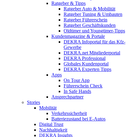
Ratgeber & Tipps
Ratgeber Auto & Mobilität
Ratgeber Tuning & Umbauten
Ratgeber Führerschein
Ratgeber Geschäftskunden
Oldtimer und Youngtimer-Tipps
Kundenmagazine & Portale
DEKRA Infoportal für das Kfz-
Gewerbe
DEKRA.net Mitgliederportal
DEKRA Professional
Globales Kundenportal
DEKRA Experten Tipps
Apps
On Tour App
Führerschein Check
In Safe Hands
Ansprechpartner
Stories
Mobilität
Verkehrssicherheit
Batteriezustand bei E-Autos
Digital Trust
Nachhaltigkeit
DEKRA Insights