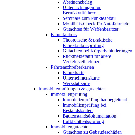
Abstinenzbeleg
Untersuchungen für
Berufskraftfahrer
Seminare zum Punkteabbau
Mobilitäts-Check für Autofahrende
Gutachten für Waffenbesitzer
Fahrerlaubnis
Theoretische & praktische
Fahrerlaubnisprüfung
Gutachten bei Körperbehinderungen
Rückmeldefahrt für ältere
Verkehrsteilnehmer
Fahrtenschreiberkarten
Fahrerkarte
Unternehmenskarte
Werkstattkarte
Immobilienprüfungen & -gutachten
Immobilienprüfung
Immobilienprüfung baubegleitend
Immobilienprüfung bei
Bestandsbauten
Bautenstandsdokumentation
Luftdichtheitsprüfung
Immobiliengutachten
Gutachten zu Gebäudeschäden