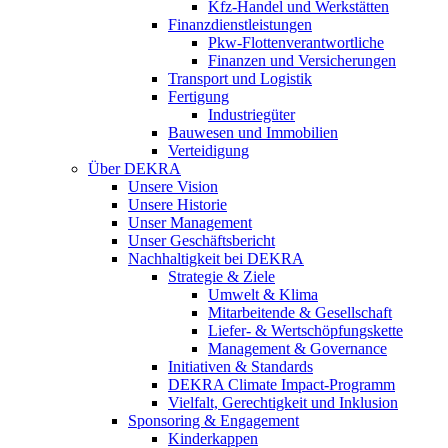
Kfz-Handel und Werkstätten
Finanzdienstleistungen
Pkw‑Flottenverantwortliche
Finanzen und Versicherungen
Transport und Logistik
Fertigung
Industriegüter
Bauwesen und Immobilien
Verteidigung
Über DEKRA
Unsere Vision
Unsere Historie
Unser Management
Unser Geschäftsbericht
Nachhaltigkeit bei DEKRA
Strategie & Ziele
Umwelt & Klima
Mitarbeitende & Gesellschaft
Liefer- & Wertschöpfungskette
Management & Governance
Initiativen & Standards
DEKRA Climate Impact-Programm
Vielfalt, Gerechtigkeit und Inklusion​
Sponsoring & Engagement
Kinderkappen