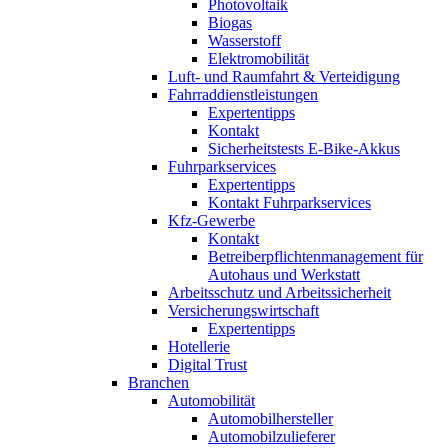
Photovoltaik
Biogas
Wasserstoff
Elektromobilität
Luft- und Raumfahrt & Verteidigung
Fahrraddienstleistungen
Expertentipps
Kontakt
Sicherheitstests E-Bike-Akkus
Fuhrparkservices
Expertentipps
Kontakt Fuhrparkservices
Kfz-Gewerbe
Kontakt
Betreiberpflichtenmanagement für
Autohaus und Werkstatt
Arbeitsschutz und Arbeitssicherheit
Versicherungswirtschaft
Expertentipps
Hotellerie
Digital Trust
Branchen
Automobilität
Automobilhersteller
Automobilzulieferer