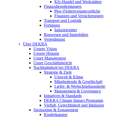
Kfz-Handel und Werkstätten
Finanzdienstleistungen
Pkw‑Flottenverantwortliche
Finanzen und Versicherungen
Transport und Logistik
Fertigung
Industriegüter
Bauwesen und Immobilien
Verteidigung
Über DEKRA
Unsere Vision
Unsere Historie
Unser Management
Unser Geschäftsbericht
Nachhaltigkeit bei DEKRA
Strategie & Ziele
Umwelt & Klima
Mitarbeitende & Gesellschaft
Liefer- & Wertschöpfungskette
Management & Governance
Initiativen & Standards
DEKRA Climate Impact-Programm
Vielfalt, Gerechtigkeit und Inklusion​
Sponsoring & Engagement
Kinderkappen