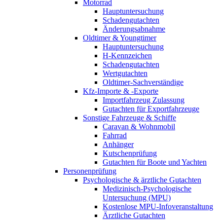
Motorrad
Hauptuntersuchung
Schadengutachten
Änderungsabnahme
Oldtimer & Youngtimer
Hauptuntersuchung
H-Kennzeichen
Schadengutachten
Wertgutachten
Oldtimer-Sachverständige
Kfz-Importe & -Exporte
Importfahrzeug Zulassung
Gutachten für Exportfahrzeuge
Sonstige Fahrzeuge & Schiffe
Caravan & Wohnmobil
Fahrrad
Anhänger
Kutschenprüfung
Gutachten für Boote und Yachten
Personenprüfung
Psychologische & ärztliche Gutachten
Medizinisch-Psychologische
Untersuchung (MPU)
Kostenlose MPU-Infoveranstaltung
Ärztliche Gutachten