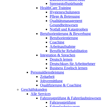
Sprengstoffspürhunde
HealthCare Training
Hygieneschulungen
Pflege & Betreuung
Qualitätsmanagement
Gesundheitswesen
Notfall und Katastrophen
Berufsorientierung & Bewerbung
Berufsorientierung
Coaching
Arbeitsaufnahme
Berufliche Rehabilitation
Integration & Sprachen
Deutsch lernen
Deutschkurs für Arbeitnehmer
Business Englisch lernen
Personaldienstleistung
Zeitarbeit
Jobvermittlung
Qualifizierung & Coaching
Geschäftskunden
Alle Services
Fahrzeugprüfung & Fahrerlaubniswesen
Fahrzeugprüfung
Fahrerlaubniswesen