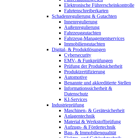
Elektronische Führerscheinkontrolle
Fahrtenschreiberkarten
Schadenregulierung & Gutachten
Innenregulierung
Außenregulierung
Fahrzeuggutachten
Fahrzeug-Managementservices
Immobiliengutachten
Digital- & Produktlösungen
Cybersecurity
EMV- & Funkprüfungen
Prüfung der Produktsicherheit
Produktzertifizierung
Automotive
Benannte und akkreditierte Stellen
Informationssicherheit &
Datenschutz
KI-Services
Industrieprüfung
Maschinen- & Gerätesicherheit
Anlagentechnik
Material & Werkstoffprüfung
Aufzugs- & Fördertechnik
Bau- & Immobilienqualität