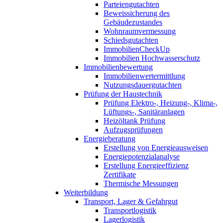
Parteiengutachten
Beweissicherung des
Gebäudezustandes
Wohnraumvermessung
Schiedsgutachten
ImmobilienCheckUp
Immobilien Hochwasserschutz
Immobilienbewertung
Immobilienwertermittlung
Nutzungsdauergutachten
Prüfung der Haustechnik
Prüfung Elektro-, Heizung-, Klima-,
Lüftungs-, Sanitäranlagen
Heizöltank Prüfung
Aufzugsprüfungen
Energieberatung
Erstellung von Energieausweisen
Energiepotenzialanalyse
Erstellung Energieeffizienz
Zertifikate
Thermische Messungen
Weiterbildung
Transport, Lager & Gefahrgut
Transportlogistik
Lagerlogistik