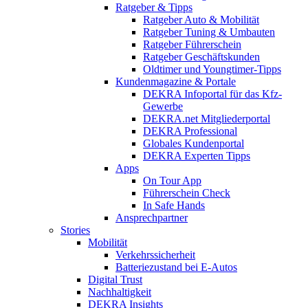
Ratgeber & Tipps
Ratgeber Auto & Mobilität
Ratgeber Tuning & Umbauten
Ratgeber Führerschein
Ratgeber Geschäftskunden
Oldtimer und Youngtimer-Tipps
Kundenmagazine & Portale
DEKRA Infoportal für das Kfz-
Gewerbe
DEKRA.net Mitgliederportal
DEKRA Professional
Globales Kundenportal
DEKRA Experten Tipps
Apps
On Tour App
Führerschein Check
In Safe Hands
Ansprechpartner
Stories
Mobilität
Verkehrssicherheit
Batteriezustand bei E-Autos
Digital Trust
Nachhaltigkeit
DEKRA Insights