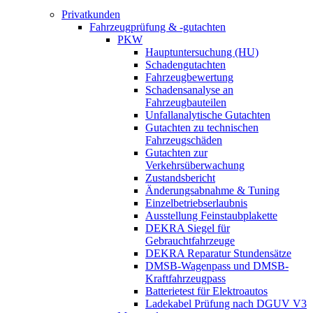
Privatkunden
Fahrzeugprüfung & -gutachten
PKW
Hauptuntersuchung (HU)
Schadengutachten
Fahrzeugbewertung
Schadensanalyse an
Fahrzeugbauteilen
Unfallanalytische Gutachten
Gutachten zu technischen
Fahrzeugschäden
Gutachten zur
Verkehrsüberwachung
Zustandsbericht
Änderungsabnahme & Tuning
Einzelbetriebserlaubnis
Ausstellung Feinstaubplakette
DEKRA Siegel für
Gebrauchtfahrzeuge
DEKRA Reparatur Stundensätze
DMSB-Wagenpass und DMSB-
Kraftfahrzeugpass
Batterietest für Elektroautos
Ladekabel Prüfung nach DGUV V3