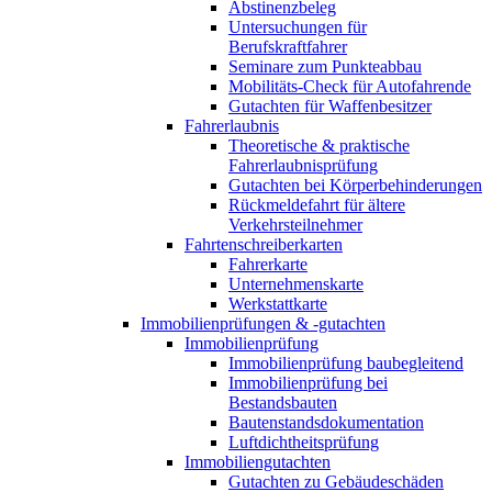
Abstinenzbeleg
Untersuchungen für
Berufskraftfahrer
Seminare zum Punkteabbau
Mobilitäts-Check für Autofahrende
Gutachten für Waffenbesitzer
Fahrerlaubnis
Theoretische & praktische
Fahrerlaubnisprüfung
Gutachten bei Körperbehinderungen
Rückmeldefahrt für ältere
Verkehrsteilnehmer
Fahrtenschreiberkarten
Fahrerkarte
Unternehmenskarte
Werkstattkarte
Immobilienprüfungen & -gutachten
Immobilienprüfung
Immobilienprüfung baubegleitend
Immobilienprüfung bei
Bestandsbauten
Bautenstandsdokumentation
Luftdichtheitsprüfung
Immobiliengutachten
Gutachten zu Gebäudeschäden