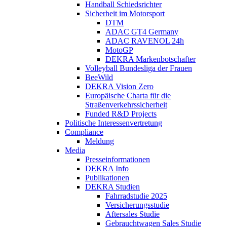
Handball Schiedsrichter
Sicherheit im Motorsport
DTM
ADAC GT4 Germany
ADAC RAVENOL 24h
MotoGP
DEKRA Markenbotschafter
Volleyball Bundesliga der Frauen
BeeWild
DEKRA Vision Zero
Europäische Charta für die
Straßenverkehrssicherheit
Funded R&D Projects
Politische Interessenvertretung
Compliance
Meldung
Media
Presseinformationen
DEKRA Info
Publikationen
DEKRA Studien
Fahrradstudie 2025
Versicherungsstudie
Aftersales Studie
Gebrauchtwagen Sales Studie