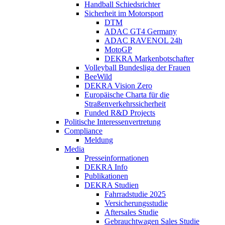
Handball Schiedsrichter
Sicherheit im Motorsport
DTM
ADAC GT4 Germany
ADAC RAVENOL 24h
MotoGP
DEKRA Markenbotschafter
Volleyball Bundesliga der Frauen
BeeWild
DEKRA Vision Zero
Europäische Charta für die
Straßenverkehrssicherheit
Funded R&D Projects
Politische Interessenvertretung
Compliance
Meldung
Media
Presseinformationen
DEKRA Info
Publikationen
DEKRA Studien
Fahrradstudie 2025
Versicherungsstudie
Aftersales Studie
Gebrauchtwagen Sales Studie