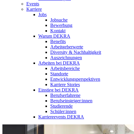
Events
Karriere
Jobs
Jobsuche
Bewerbung
Kontakt
Warum DEKRA
Benefits
Arbeitgeberwerte
Diversity & Nachhaltigkeit
Auszeichnungen
Arbeiten bei DEKRA
Arbeitsbereiche
Standorte
Entwicklungsperspektiven
Karriere Stories
Einstieg bei DEKRA
Berufserfahrene
Berufseinsteiger:innen
Studierende
Schüler:innen
Karriereevents DEKRA