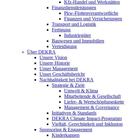
Kfz-Handel und Werkstätten
Finanzdienstleistungen
Pkw‑Flottenverantwortliche
Finanzen und Versicherungen
Transport und Logistik
Fertigung
Industriegüter
Bauwesen und Immobilien
Verteidigung
Über DEKRA
Unsere Vision
Unsere Historie
Unser Management
Unser Geschäftsbericht
Nachhaltigkeit bei DEKRA
Strategie & Ziele
Umwelt & Klima
Mitarbeitende & Gesellschaft
Liefer- & Wertschöpfungskette
Management & Governance
Initiativen & Standards
DEKRA Climate Impact-Programm
Vielfalt, Gerechtigkeit und Inklusion​
Sponsoring & Engagement
Kinderkappen