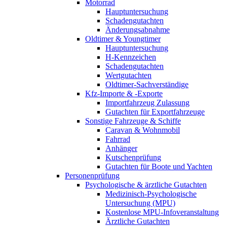
Motorrad
Hauptuntersuchung
Schadengutachten
Änderungsabnahme
Oldtimer & Youngtimer
Hauptuntersuchung
H-Kennzeichen
Schadengutachten
Wertgutachten
Oldtimer-Sachverständige
Kfz-Importe & -Exporte
Importfahrzeug Zulassung
Gutachten für Exportfahrzeuge
Sonstige Fahrzeuge & Schiffe
Caravan & Wohnmobil
Fahrrad
Anhänger
Kutschenprüfung
Gutachten für Boote und Yachten
Personenprüfung
Psychologische & ärztliche Gutachten
Medizinisch-Psychologische
Untersuchung (MPU)
Kostenlose MPU-Infoveranstaltung
Ärztliche Gutachten