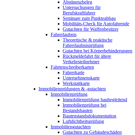
Abstinenzbeleg
Untersuchungen für
Berufskraftfahrer
Seminare zum Punkteabbau
Mobilitäts-Check für Autofahrende
Gutachten für Waffenbesitzer
Fahrerlaubnis
Theoretische & praktische
Fahrerlaubnisprüfung
Gutachten bei Körperbehinderungen
Rückmeldefahrt für ältere
Verkehrsteilnehmer
Fahrtenschreiberkarten
Fahrerkarte
Unternehmenskarte
Werkstattkarte
Immobilienprüfungen & -gutachten
Immobilienprüfung
Immobilienprüfung baubegleitend
Immobilienprüfung bei
Bestandsbauten
Bautenstandsdokumentation
Luftdichtheitsprüfung
Immobiliengutachten
Gutachten zu Gebäudeschäden