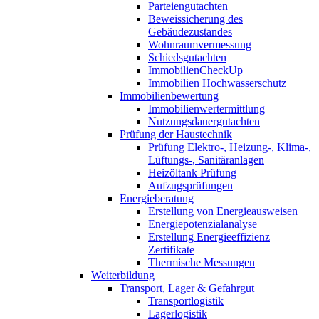
Parteiengutachten
Beweissicherung des
Gebäudezustandes
Wohnraumvermessung
Schiedsgutachten
ImmobilienCheckUp
Immobilien Hochwasserschutz
Immobilienbewertung
Immobilienwertermittlung
Nutzungsdauergutachten
Prüfung der Haustechnik
Prüfung Elektro-, Heizung-, Klima-,
Lüftungs-, Sanitäranlagen
Heizöltank Prüfung
Aufzugsprüfungen
Energieberatung
Erstellung von Energieausweisen
Energiepotenzialanalyse
Erstellung Energieeffizienz
Zertifikate
Thermische Messungen
Weiterbildung
Transport, Lager & Gefahrgut
Transportlogistik
Lagerlogistik