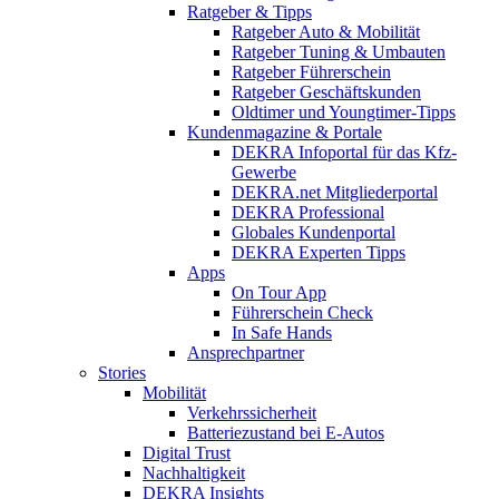
Ratgeber & Tipps
Ratgeber Auto & Mobilität
Ratgeber Tuning & Umbauten
Ratgeber Führerschein
Ratgeber Geschäftskunden
Oldtimer und Youngtimer-Tipps
Kundenmagazine & Portale
DEKRA Infoportal für das Kfz-
Gewerbe
DEKRA.net Mitgliederportal
DEKRA Professional
Globales Kundenportal
DEKRA Experten Tipps
Apps
On Tour App
Führerschein Check
In Safe Hands
Ansprechpartner
Stories
Mobilität
Verkehrssicherheit
Batteriezustand bei E-Autos
Digital Trust
Nachhaltigkeit
DEKRA Insights