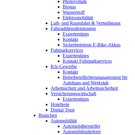
Photovoltaik
Biogas
Wasserstoff
Elektromobilität
Luft- und Raumfahrt & Verteidigung
Fahrraddienstleistungen
Expertentipps
Kontakt
Sicherheitstests E-Bike-Akkus
Fuhrparkservices
Expertentipps
Kontakt Fuhrparkservices
Kfz-Gewerbe
Kontakt
Betreiberpflichtenmanagement für
Autohaus und Werkstatt
Arbeitsschutz und Arbeitssicherheit
Versicherungswirtschaft
Expertentipps
Hotellerie
Digital Trust
Branchen
Automobilität
Automobilhersteller
Automobilzulieferer