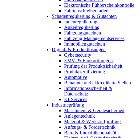
Elektronische Führerscheinkontrolle
Fahrtenschreiberkarten
Schadenregulierung & Gutachten
Innenregulierung
Außenregulierung
Fahrzeuggutachten
Fahrzeug-Managementservices
Immobiliengutachten
Digital- & Produktlösungen
Cybersecurity
EMV- & Funkprüfungen
Prüfung der Produktsicherheit
Produktzertifizierung
Automotive
Benannte und akkreditierte Stellen
Informationssicherheit &
Datenschutz
KI-Services
Industrieprüfung
Maschinen- & Gerätesicherheit
Anlagentechnik
Material & Werkstoffprüfung
Aufzugs- & Fördertechnik
Bau- & Immobilienqualität