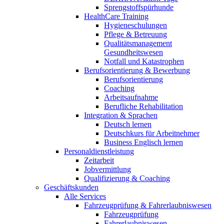
Sprengstoffspürhunde
HealthCare Training
Hygieneschulungen
Pflege & Betreuung
Qualitätsmanagement
Gesundheitswesen
Notfall und Katastrophen
Berufsorientierung & Bewerbung
Berufsorientierung
Coaching
Arbeitsaufnahme
Berufliche Rehabilitation
Integration & Sprachen
Deutsch lernen
Deutschkurs für Arbeitnehmer
Business Englisch lernen
Personaldienstleistung
Zeitarbeit
Jobvermittlung
Qualifizierung & Coaching
Geschäftskunden
Alle Services
Fahrzeugprüfung & Fahrerlaubniswesen
Fahrzeugprüfung
Fahrerlaubniswesen