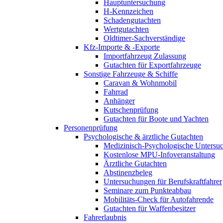
Hauptuntersuchung
H-Kennzeichen
Schadengutachten
Wertgutachten
Oldtimer-Sachverständige
Kfz-Importe & -Exporte
Importfahrzeug Zulassung
Gutachten für Exportfahrzeuge
Sonstige Fahrzeuge & Schiffe
Caravan & Wohnmobil
Fahrrad
Anhänger
Kutschenprüfung
Gutachten für Boote und Yachten
Personenprüfung
Psychologische & ärztliche Gutachten
Medizinisch-Psychologische Unters
Kostenlose MPU-Infoveranstaltung
Ärztliche Gutachten
Abstinenzbeleg
Untersuchungen für Berufskraftfahrer
Seminare zum Punkteabbau
Mobilitäts-Check für Autofahrende
Gutachten für Waffenbesitzer
Fahrerlaubnis