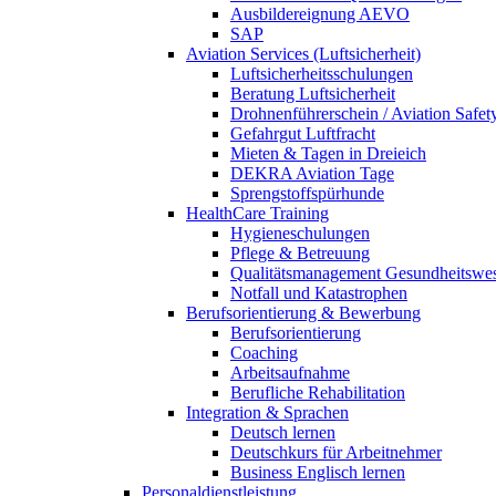
Ausbildereignung AEVO
SAP
Aviation Services (Luftsicherheit)
Luftsicherheitsschulungen
Beratung Luftsicherheit
Drohnenführerschein / Aviation Safet
Gefahrgut Luftfracht
Mieten & Tagen in Dreieich
DEKRA Aviation Tage
Sprengstoffspürhunde
HealthCare Training
Hygieneschulungen
Pflege & Betreuung
Qualitätsmanagement Gesundheitswe
Notfall und Katastrophen
Berufsorientierung & Bewerbung
Berufsorientierung
Coaching
Arbeitsaufnahme
Berufliche Rehabilitation
Integration & Sprachen
Deutsch lernen
Deutschkurs für Arbeitnehmer
Business Englisch lernen
Personaldienstleistung