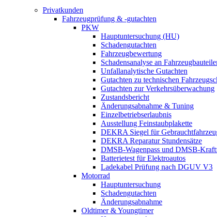
Privatkunden
Fahrzeugprüfung & -gutachten
PKW
Hauptuntersuchung (HU)
Schadengutachten
Fahrzeugbewertung
Schadensanalyse an Fahrzeugbauteile
Unfallanalytische Gutachten
Gutachten zu technischen Fahrzeugs
Gutachten zur Verkehrsüberwachung
Zustandsbericht
Änderungsabnahme & Tuning
Einzelbetriebserlaubnis
Ausstellung Feinstaubplakette
DEKRA Siegel für Gebrauchtfahrzeu
DEKRA Reparatur Stundensätze
DMSB-Wagenpass und DMSB-Kraftf
Batterietest für Elektroautos
Ladekabel Prüfung nach DGUV V3
Motorrad
Hauptuntersuchung
Schadengutachten
Änderungsabnahme
Oldtimer & Youngtimer