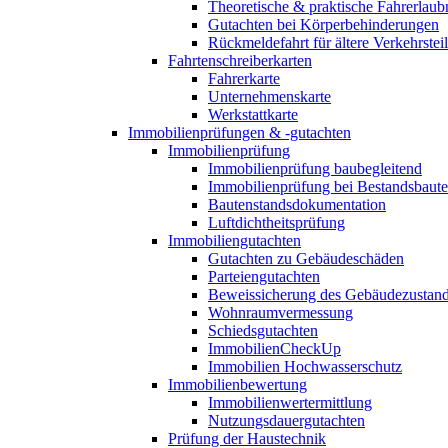
Theoretische & praktische Fahrerlaub
Gutachten bei Körperbehinderungen
Rückmeldefahrt für ältere Verkehrste
Fahrtenschreiberkarten
Fahrerkarte
Unternehmenskarte
Werkstattkarte
Immobilienprüfungen & -gutachten
Immobilienprüfung
Immobilienprüfung baubegleitend
Immobilienprüfung bei Bestandsbaut
Bautenstandsdokumentation
Luftdichtheitsprüfung
Immobiliengutachten
Gutachten zu Gebäudeschäden
Parteiengutachten
Beweissicherung des Gebäudezustan
Wohnraumvermessung
Schiedsgutachten
ImmobilienCheckUp
Immobilien Hochwasserschutz
Immobilienbewertung
Immobilienwertermittlung
Nutzungsdauergutachten
Prüfung der Haustechnik