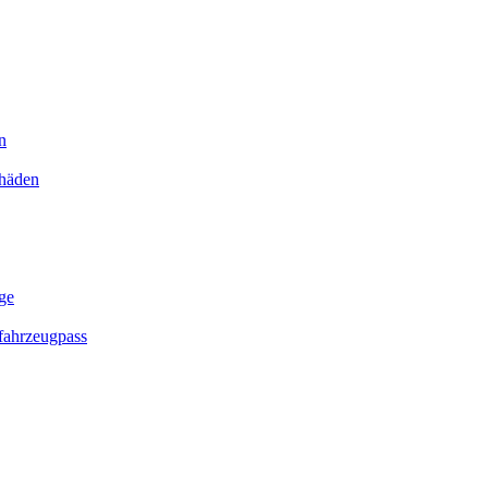
n
chäden
ge
ahrzeugpass