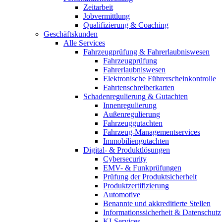
Zeitarbeit
Jobvermittlung
Qualifizierung & Coaching
Geschäftskunden
Alle Services
Fahrzeugprüfung & Fahrerlaubniswesen
Fahrzeugprüfung
Fahrerlaubniswesen
Elektronische Führerscheinkontrolle
Fahrtenschreiberkarten
Schadenregulierung & Gutachten
Innenregulierung
Außenregulierung
Fahrzeuggutachten
Fahrzeug-Managementservices
Immobiliengutachten
Digital- & Produktlösungen
Cybersecurity
EMV- & Funkprüfungen
Prüfung der Produktsicherheit
Produktzertifizierung
Automotive
Benannte und akkreditierte Stellen
Informationssicherheit & Datenschutz
KI-Services