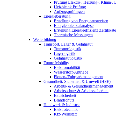
Prüfung Elektro-, Heizung-, Klima-, 
Heizöltank Prüfung
Aufzugsprüfungen
Energieberatung
Erstellung von Energieausweisen
Energiepotenzialanalyse
Erstellung Energieeffizienz Zertifikate
Thermische Messungen
Weiterbildung
Transport, Lager & Gefahrgut
Transportlogistik
Lagerlogistik
Gefahrgutlogistik
Future Mobility
Elektromobilität
Wasserstoff-Antriebe
Flotten-/Fuhrparkmanagement
Gesundheit, Sicherheit & Umwelt (HSE)
Arbeits- & Gesundheitsmanagement
Arbeitsschutz & Arbeitssicherheit
Bausicherheit
Brandschutz
Handwerk & Industrie
Elektrotechnik
Kfz-Werkstatt