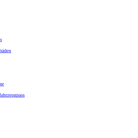
n
chäden
ge
ahrzeugpass