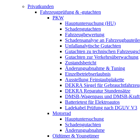
Privatkunden
Fahrzeugprüfung & -gutachten
PKW
Hauptuntersuchung (HU)
Schadengutachten
Fahrzeugbewertung
Schadensanalyse an Fahrzeugbauteile
Unfallanalytische Gutachten
Gutachten zu technischen Fahrzeugs
Gutachten zur Verkehrsüberwachung
Zustandsbericht
Änderungsabnahme & Tuning
Einzelbetriebserlaubnis
Ausstellung Feinstaubplakette
DEKRA Siegel für Gebrauchtfahrzeu
DEKRA Reparatur Stundensätze
DMSB-Wagenpass und DMSB-Kraftf
Batterietest für Elektroautos
Ladekabel Prüfung nach DGUV V3
Motorrad
Hauptuntersuchung
Schadengutachten
Änderungsabnahme
Oldtimer & Youngtimer