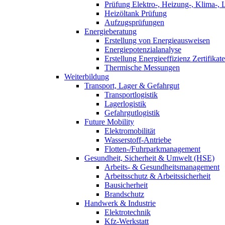
Prüfung Elektro-, Heizung-, Klima-, 
Heizöltank Prüfung
Aufzugsprüfungen
Energieberatung
Erstellung von Energieausweisen
Energiepotenzialanalyse
Erstellung Energieeffizienz Zertifikate
Thermische Messungen
Weiterbildung
Transport, Lager & Gefahrgut
Transportlogistik
Lagerlogistik
Gefahrgutlogistik
Future Mobility
Elektromobilität
Wasserstoff-Antriebe
Flotten-/Fuhrparkmanagement
Gesundheit, Sicherheit & Umwelt (HSE)
Arbeits- & Gesundheitsmanagement
Arbeitsschutz & Arbeitssicherheit
Bausicherheit
Brandschutz
Handwerk & Industrie
Elektrotechnik
Kfz-Werkstatt