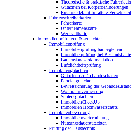
Theoretische & praktische Fahrerlaub
Gutachten bei Körperbehinderungen
Rückmeldefahrt für ältere Verkehrste
Fahrtenschreiberkarten
Fahrerkarte
Unternehmenskarte
Werkstattkarte
Immobilienprüfungen & -gutachten
Immobilienprüfung
Immobilienprüfung baubegleitend
Immobilienprüfung bei Bestandsbaut
Bautenstandsdokumentation
Luftdichtheitsprüfung
Immobiliengutachten
Gutachten zu Gebäudeschäden
Parteiengutachten
Beweissicherung des Gebäudezustan
Wohnraumvermessung
Schiedsgutachten
ImmobilienCheckUp
Immobilien Hochwasserschutz
Immobilienbewertung
Immobilienwertermittlung
Nutzungsdauergutachten
Prüfung der Haustechnik