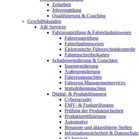
Zeitarbeit
Jobvermittlung
Qualifizierung & Coaching
Geschäftskunden
Alle Services
Fahrzeugprüfung & Fahrerlaubniswesen
Fahrzeugprüfung
Fahrerlaubniswesen
Elektronische Führerscheinkontrolle
Fahrtenschreiberkarten
Schadenregulierung & Gutachten
Innenregulierung
Außenregulierung
Fahrzeuggutachten
Fahrzeug-Managementservices
Immobiliengutachten
Digital- & Produktlösungen
Cybersecurity
EMV- & Funkprüfungen
Prüfung der Produktsicherheit
Produktzertifizierung
Automotive
Benannte und akkreditierte Stellen
Informationssicherheit & Datenschutz
KI-Services