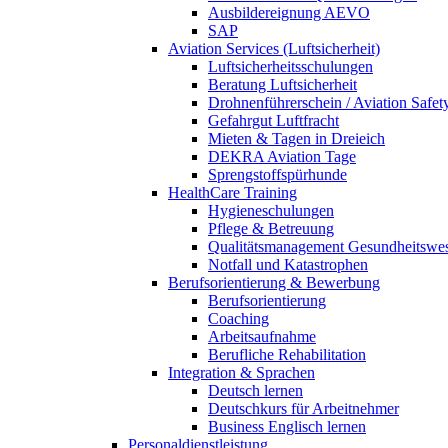
Ausbildereignung AEVO
SAP
Aviation Services (Luftsicherheit)
Luftsicherheitsschulungen
Beratung Luftsicherheit
Drohnenführerschein / Aviation Safet
Gefahrgut Luftfracht
Mieten & Tagen in Dreieich
DEKRA Aviation Tage
Sprengstoffspürhunde
HealthCare Training
Hygieneschulungen
Pflege & Betreuung
Qualitätsmanagement Gesundheitswe
Notfall und Katastrophen
Berufsorientierung & Bewerbung
Berufsorientierung
Coaching
Arbeitsaufnahme
Berufliche Rehabilitation
Integration & Sprachen
Deutsch lernen
Deutschkurs für Arbeitnehmer
Business Englisch lernen
Personaldienstleistung