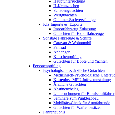
Hauptuntersuchung
H-Kennzeichen
Schadengutachten
Wertgutachten
Oldtimer-Sachverständige
Kfz-Importe & -Exporte
Importfahrzeug Zulassung
Gutachten für Exportfahrzeuge
Sonstige Fahrzeuge & Schiffe
Caravan & Wohnmobil
Fahrrad
Anhänger
Kutschenprüfung
Gutachten für Boote und Yachten
Personenprüfung
Psychologische & ärztliche Gutachten
Medizinisch-Psychologische Unters
Kostenlose MPU-Infoveranstaltung
Ärztliche Gutachten
Abstinenzbeleg
Untersuchungen für Berufskraftfahrer
Seminare zum Punkteabbau
Mobilitäts-Check für Autofahrende
Gutachten für Waffenbesitzer
Fahrerlaubnis