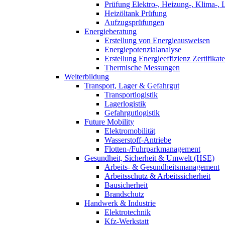
Prüfung Elektro-, Heizung-, Klima-, 
Heizöltank Prüfung
Aufzugsprüfungen
Energieberatung
Erstellung von Energieausweisen
Energiepotenzialanalyse
Erstellung Energieeffizienz Zertifikate
Thermische Messungen
Weiterbildung
Transport, Lager & Gefahrgut
Transportlogistik
Lagerlogistik
Gefahrgutlogistik
Future Mobility
Elektromobilität
Wasserstoff-Antriebe
Flotten-/Fuhrparkmanagement
Gesundheit, Sicherheit & Umwelt (HSE)
Arbeits- & Gesundheitsmanagement
Arbeitsschutz & Arbeitssicherheit
Bausicherheit
Brandschutz
Handwerk & Industrie
Elektrotechnik
Kfz-Werkstatt