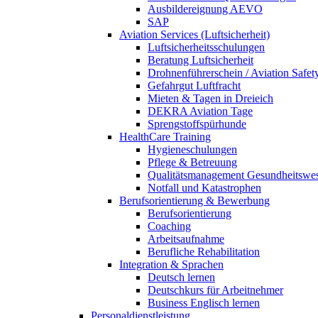
Ausbildereignung AEVO
SAP
Aviation Services (Luftsicherheit)
Luftsicherheitsschulungen
Beratung Luftsicherheit
Drohnenführerschein / Aviation Safet
Gefahrgut Luftfracht
Mieten & Tagen in Dreieich
DEKRA Aviation Tage
Sprengstoffspürhunde
HealthCare Training
Hygieneschulungen
Pflege & Betreuung
Qualitätsmanagement Gesundheitswe
Notfall und Katastrophen
Berufsorientierung & Bewerbung
Berufsorientierung
Coaching
Arbeitsaufnahme
Berufliche Rehabilitation
Integration & Sprachen
Deutsch lernen
Deutschkurs für Arbeitnehmer
Business Englisch lernen
Personaldienstleistung