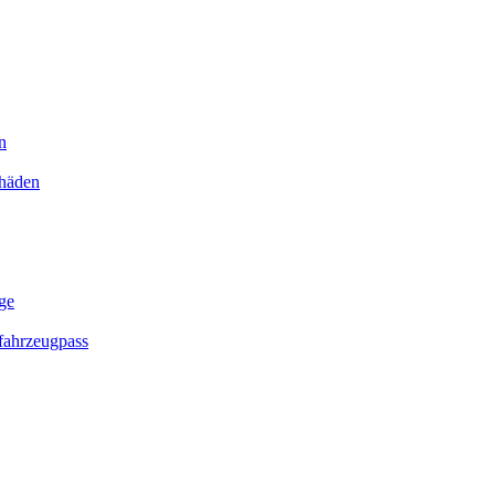
n
chäden
ge
ahrzeugpass