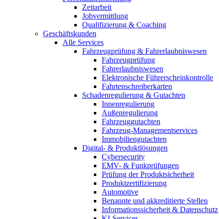
Zeitarbeit
Jobvermittlung
Qualifizierung & Coaching
Geschäftskunden
Alle Services
Fahrzeugprüfung & Fahrerlaubniswesen
Fahrzeugprüfung
Fahrerlaubniswesen
Elektronische Führerscheinkontrolle
Fahrtenschreiberkarten
Schadenregulierung & Gutachten
Innenregulierung
Außenregulierung
Fahrzeuggutachten
Fahrzeug-Managementservices
Immobiliengutachten
Digital- & Produktlösungen
Cybersecurity
EMV- & Funkprüfungen
Prüfung der Produktsicherheit
Produktzertifizierung
Automotive
Benannte und akkreditierte Stellen
Informationssicherheit & Datenschutz
KI-Services