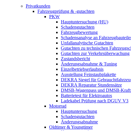
Privatkunden
Fahrzeugprüfung & -gutachten
PKW
Hauptuntersuchung (HU)
Schadengutachten
Fahrzeugbewertung
Schadensanalyse an Fahrzeugbauteile
Unfallanalytische Gutachten
Gutachten zu technischen Fahrzeugs
Gutachten zur Verkehrsüberwachung
Zustandsbericht
Änderungsabnahme & Tuning
Einzelbetriebserlaubnis
Ausstellung Feinstaubplakette
DEKRA Siegel für Gebrauchtfahrzeu
DEKRA Reparatur Stundensätze
DMSB-Wagenpass und DMSB-Kraftf
Batterietest für Elektroautos
Ladekabel Prüfung nach DGUV V3
Motorrad
Hauptuntersuchung
Schadengutachten
Änderungsabnahme
Oldtimer & Youngtimer