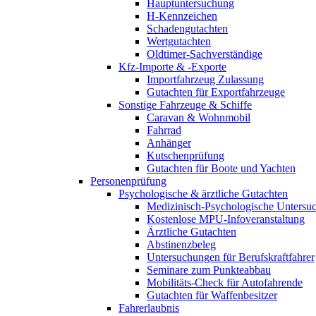
Hauptuntersuchung
H-Kennzeichen
Schadengutachten
Wertgutachten
Oldtimer-Sachverständige
Kfz-Importe & -Exporte
Importfahrzeug Zulassung
Gutachten für Exportfahrzeuge
Sonstige Fahrzeuge & Schiffe
Caravan & Wohnmobil
Fahrrad
Anhänger
Kutschenprüfung
Gutachten für Boote und Yachten
Personenprüfung
Psychologische & ärztliche Gutachten
Medizinisch-Psychologische Unters
Kostenlose MPU-Infoveranstaltung
Ärztliche Gutachten
Abstinenzbeleg
Untersuchungen für Berufskraftfahrer
Seminare zum Punkteabbau
Mobilitäts-Check für Autofahrende
Gutachten für Waffenbesitzer
Fahrerlaubnis