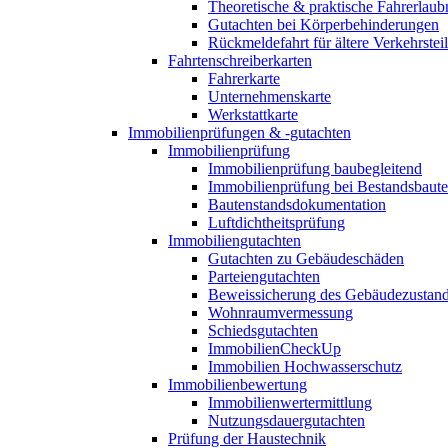
Theoretische & praktische Fahrerlaub
Gutachten bei Körperbehinderungen
Rückmeldefahrt für ältere Verkehrste
Fahrtenschreiberkarten
Fahrerkarte
Unternehmenskarte
Werkstattkarte
Immobilienprüfungen & -gutachten
Immobilienprüfung
Immobilienprüfung baubegleitend
Immobilienprüfung bei Bestandsbaut
Bautenstandsdokumentation
Luftdichtheitsprüfung
Immobiliengutachten
Gutachten zu Gebäudeschäden
Parteiengutachten
Beweissicherung des Gebäudezustan
Wohnraumvermessung
Schiedsgutachten
ImmobilienCheckUp
Immobilien Hochwasserschutz
Immobilienbewertung
Immobilienwertermittlung
Nutzungsdauergutachten
Prüfung der Haustechnik