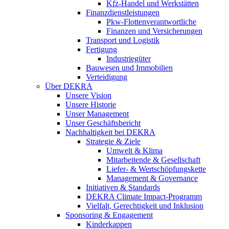
Kfz-Handel und Werkstätten
Finanzdienstleistungen
Pkw‑Flottenverantwortliche
Finanzen und Versicherungen
Transport und Logistik
Fertigung
Industriegüter
Bauwesen und Immobilien
Verteidigung
Über DEKRA
Unsere Vision
Unsere Historie
Unser Management
Unser Geschäftsbericht
Nachhaltigkeit bei DEKRA
Strategie & Ziele
Umwelt & Klima
Mitarbeitende & Gesellschaft
Liefer- & Wertschöpfungskette
Management & Governance
Initiativen & Standards
DEKRA Climate Impact-Programm
Vielfalt, Gerechtigkeit und Inklusion​
Sponsoring & Engagement
Kinderkappen