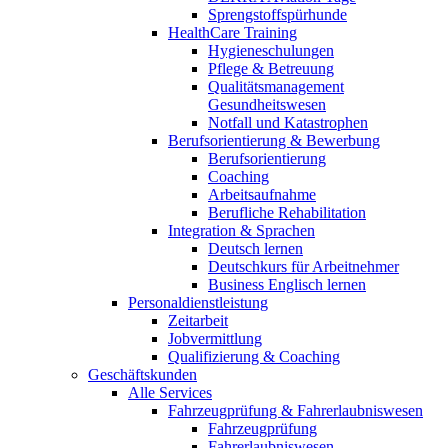
Sprengstoffspürhunde
HealthCare Training
Hygieneschulungen
Pflege & Betreuung
Qualitätsmanagement
Gesundheitswesen
Notfall und Katastrophen
Berufsorientierung & Bewerbung
Berufsorientierung
Coaching
Arbeitsaufnahme
Berufliche Rehabilitation
Integration & Sprachen
Deutsch lernen
Deutschkurs für Arbeitnehmer
Business Englisch lernen
Personaldienstleistung
Zeitarbeit
Jobvermittlung
Qualifizierung & Coaching
Geschäftskunden
Alle Services
Fahrzeugprüfung & Fahrerlaubniswesen
Fahrzeugprüfung
Fahrerlaubniswesen