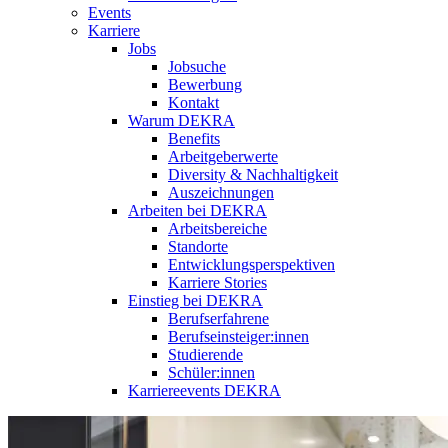
Events
Karriere
Jobs
Jobsuche
Bewerbung
Kontakt
Warum DEKRA
Benefits
Arbeitgeberwerte
Diversity & Nachhaltigkeit
Auszeichnungen
Arbeiten bei DEKRA
Arbeitsbereiche
Standorte
Entwicklungsperspektiven
Karriere Stories
Einstieg bei DEKRA
Berufserfahrene
Berufseinsteiger:innen
Studierende
Schüler:innen
Karriereevents DEKRA