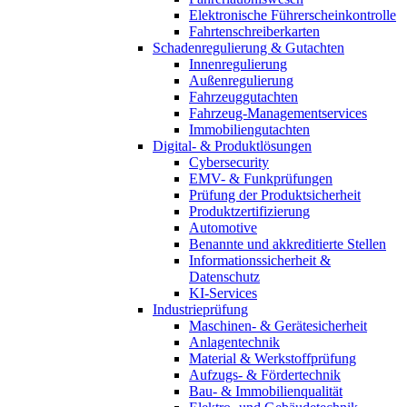
Elektronische Führerscheinkontrolle
Fahrtenschreiberkarten
Schadenregulierung & Gutachten
Innenregulierung
Außenregulierung
Fahrzeuggutachten
Fahrzeug-Managementservices
Immobiliengutachten
Digital- & Produktlösungen
Cybersecurity
EMV- & Funkprüfungen
Prüfung der Produktsicherheit
Produktzertifizierung
Automotive
Benannte und akkreditierte Stellen
Informationssicherheit &
Datenschutz
KI-Services
Industrieprüfung
Maschinen- & Gerätesicherheit
Anlagentechnik
Material & Werkstoffprüfung
Aufzugs- & Fördertechnik
Bau- & Immobilienqualität