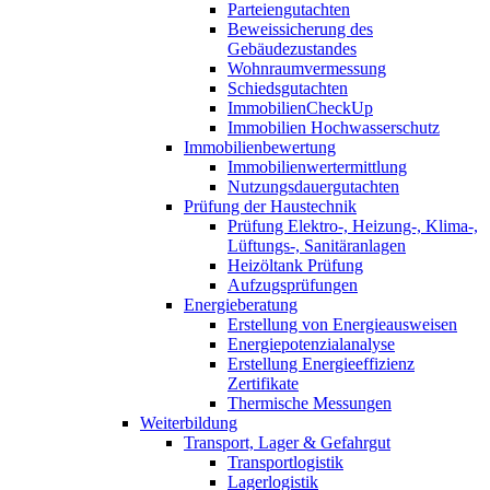
Parteiengutachten
Beweissicherung des
Gebäudezustandes
Wohnraumvermessung
Schiedsgutachten
ImmobilienCheckUp
Immobilien Hochwasserschutz
Immobilienbewertung
Immobilienwertermittlung
Nutzungsdauergutachten
Prüfung der Haustechnik
Prüfung Elektro-, Heizung-, Klima-,
Lüftungs-, Sanitäranlagen
Heizöltank Prüfung
Aufzugsprüfungen
Energieberatung
Erstellung von Energieausweisen
Energiepotenzialanalyse
Erstellung Energieeffizienz
Zertifikate
Thermische Messungen
Weiterbildung
Transport, Lager & Gefahrgut
Transportlogistik
Lagerlogistik