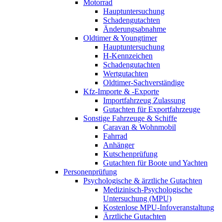
Motorrad
Hauptuntersuchung
Schadengutachten
Änderungsabnahme
Oldtimer & Youngtimer
Hauptuntersuchung
H-Kennzeichen
Schadengutachten
Wertgutachten
Oldtimer-Sachverständige
Kfz-Importe & -Exporte
Importfahrzeug Zulassung
Gutachten für Exportfahrzeuge
Sonstige Fahrzeuge & Schiffe
Caravan & Wohnmobil
Fahrrad
Anhänger
Kutschenprüfung
Gutachten für Boote und Yachten
Personenprüfung
Psychologische & ärztliche Gutachten
Medizinisch-Psychologische
Untersuchung (MPU)
Kostenlose MPU-Infoveranstaltung
Ärztliche Gutachten