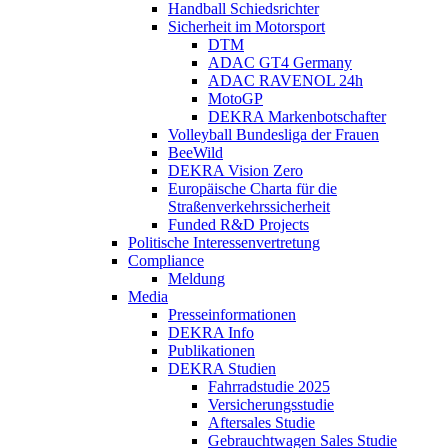
Handball Schiedsrichter
Sicherheit im Motorsport
DTM
ADAC GT4 Germany
ADAC RAVENOL 24h
MotoGP
DEKRA Markenbotschafter
Volleyball Bundesliga der Frauen
BeeWild
DEKRA Vision Zero
Europäische Charta für die
Straßenverkehrssicherheit
Funded R&D Projects
Politische Interessenvertretung
Compliance
Meldung
Media
Presseinformationen
DEKRA Info
Publikationen
DEKRA Studien
Fahrradstudie 2025
Versicherungsstudie
Aftersales Studie
Gebrauchtwagen Sales Studie