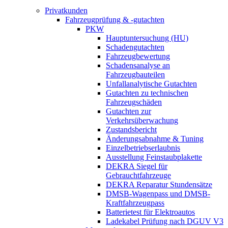
Privatkunden
Fahrzeugprüfung & -gutachten
PKW
Hauptuntersuchung (HU)
Schadengutachten
Fahrzeugbewertung
Schadensanalyse an
Fahrzeugbauteilen
Unfallanalytische Gutachten
Gutachten zu technischen
Fahrzeugschäden
Gutachten zur
Verkehrsüberwachung
Zustandsbericht
Änderungsabnahme & Tuning
Einzelbetriebserlaubnis
Ausstellung Feinstaubplakette
DEKRA Siegel für
Gebrauchtfahrzeuge
DEKRA Reparatur Stundensätze
DMSB-Wagenpass und DMSB-
Kraftfahrzeugpass
Batterietest für Elektroautos
Ladekabel Prüfung nach DGUV V3