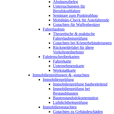
Abstinenzbeleg
Untersuchungen für
Berufskraftfahrer
Seminare zum Punkteabbau
Mobilitäts-Check für Autofahrende
Gutachten für Waffenbesitzer
Fahrerlaubnis
Theoretische & praktische
Fahrerlaubnisprüfung
Gutachten bei Körperbehinderungen
Rückmeldefahrt für ältere
Verkehrsteilnehmer
Fahrtenschreiberkarten
Fahrerkarte
Unternehmenskarte
Werkstattkarte
Immobilienprüfungen & -gutachten
Immobilienprüfung
Immobilienprüfung baubegleitend
Immobilienprüfung bei
Bestandsbauten
Bautenstandsdokumentation
Luftdichtheitsprüfung
Immobiliengutachten
Gutachten zu Gebäudeschäden