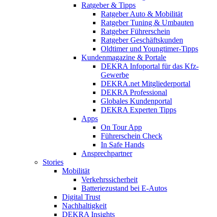
Ratgeber & Tipps
Ratgeber Auto & Mobilität
Ratgeber Tuning & Umbauten
Ratgeber Führerschein
Ratgeber Geschäftskunden
Oldtimer und Youngtimer-Tipps
Kundenmagazine & Portale
DEKRA Infoportal für das Kfz-
Gewerbe
DEKRA.net Mitgliederportal
DEKRA Professional
Globales Kundenportal
DEKRA Experten Tipps
Apps
On Tour App
Führerschein Check
In Safe Hands
Ansprechpartner
Stories
Mobilität
Verkehrssicherheit
Batteriezustand bei E-Autos
Digital Trust
Nachhaltigkeit
DEKRA Insights