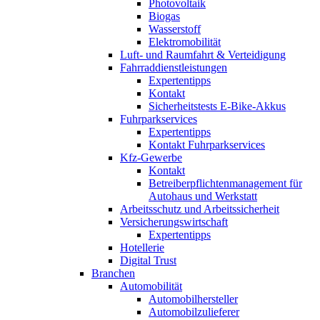
Photovoltaik
Biogas
Wasserstoff
Elektromobilität
Luft- und Raumfahrt & Verteidigung
Fahrraddienstleistungen
Expertentipps
Kontakt
Sicherheitstests E-Bike-Akkus
Fuhrparkservices
Expertentipps
Kontakt Fuhrparkservices
Kfz-Gewerbe
Kontakt
Betreiberpflichtenmanagement für
Autohaus und Werkstatt
Arbeitsschutz und Arbeitssicherheit
Versicherungswirtschaft
Expertentipps
Hotellerie
Digital Trust
Branchen
Automobilität
Automobilhersteller
Automobilzulieferer