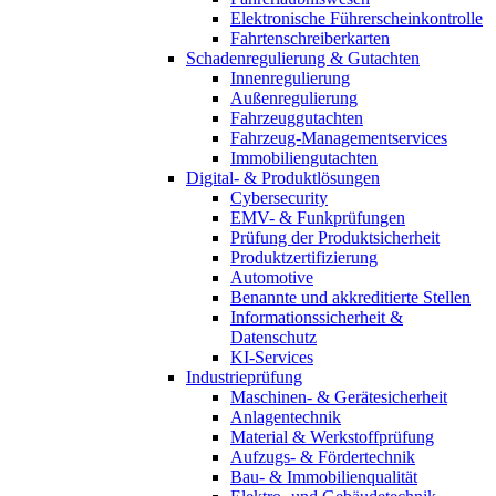
Elektronische Führerscheinkontrolle
Fahrtenschreiberkarten
Schadenregulierung & Gutachten
Innenregulierung
Außenregulierung
Fahrzeuggutachten
Fahrzeug-Managementservices
Immobiliengutachten
Digital- & Produktlösungen
Cybersecurity
EMV- & Funkprüfungen
Prüfung der Produktsicherheit
Produktzertifizierung
Automotive
Benannte und akkreditierte Stellen
Informationssicherheit &
Datenschutz
KI-Services
Industrieprüfung
Maschinen- & Gerätesicherheit
Anlagentechnik
Material & Werkstoffprüfung
Aufzugs- & Fördertechnik
Bau- & Immobilienqualität