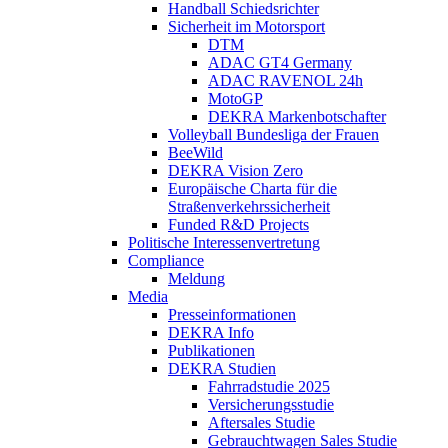
Handball Schiedsrichter
Sicherheit im Motorsport
DTM
ADAC GT4 Germany
ADAC RAVENOL 24h
MotoGP
DEKRA Markenbotschafter
Volleyball Bundesliga der Frauen
BeeWild
DEKRA Vision Zero
Europäische Charta für die
Straßenverkehrssicherheit
Funded R&D Projects
Politische Interessenvertretung
Compliance
Meldung
Media
Presseinformationen
DEKRA Info
Publikationen
DEKRA Studien
Fahrradstudie 2025
Versicherungsstudie
Aftersales Studie
Gebrauchtwagen Sales Studie