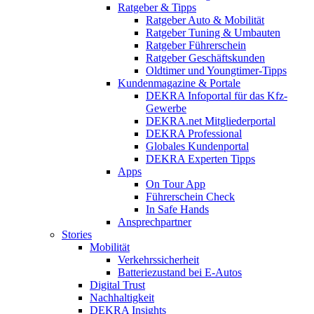
Ratgeber & Tipps
Ratgeber Auto & Mobilität
Ratgeber Tuning & Umbauten
Ratgeber Führerschein
Ratgeber Geschäftskunden
Oldtimer und Youngtimer-Tipps
Kundenmagazine & Portale
DEKRA Infoportal für das Kfz-
Gewerbe
DEKRA.net Mitgliederportal
DEKRA Professional
Globales Kundenportal
DEKRA Experten Tipps
Apps
On Tour App
Führerschein Check
In Safe Hands
Ansprechpartner
Stories
Mobilität
Verkehrssicherheit
Batteriezustand bei E-Autos
Digital Trust
Nachhaltigkeit
DEKRA Insights