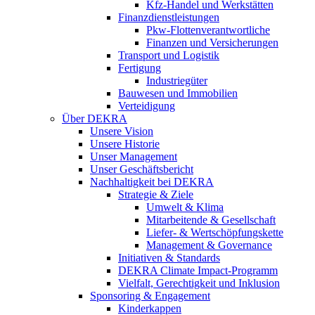
Kfz-Handel und Werkstätten
Finanzdienstleistungen
Pkw‑Flottenverantwortliche
Finanzen und Versicherungen
Transport und Logistik
Fertigung
Industriegüter
Bauwesen und Immobilien
Verteidigung
Über DEKRA
Unsere Vision
Unsere Historie
Unser Management
Unser Geschäftsbericht
Nachhaltigkeit bei DEKRA
Strategie & Ziele
Umwelt & Klima
Mitarbeitende & Gesellschaft
Liefer- & Wertschöpfungskette
Management & Governance
Initiativen & Standards
DEKRA Climate Impact-Programm
Vielfalt, Gerechtigkeit und Inklusion​
Sponsoring & Engagement
Kinderkappen