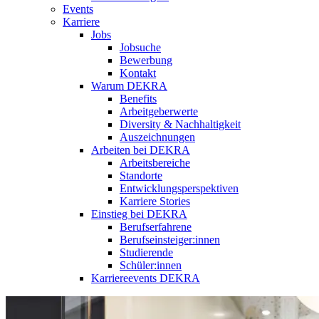
Events
Karriere
Jobs
Jobsuche
Bewerbung
Kontakt
Warum DEKRA
Benefits
Arbeitgeberwerte
Diversity & Nachhaltigkeit
Auszeichnungen
Arbeiten bei DEKRA
Arbeitsbereiche
Standorte
Entwicklungsperspektiven
Karriere Stories
Einstieg bei DEKRA
Berufserfahrene
Berufseinsteiger:innen
Studierende
Schüler:innen
Karriereevents DEKRA