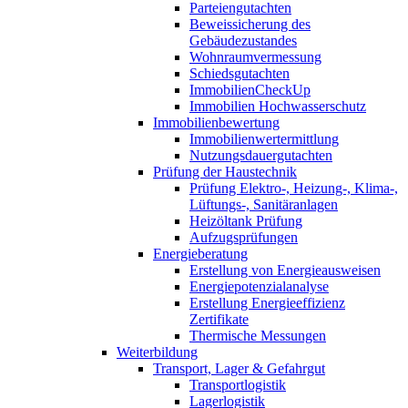
Parteiengutachten
Beweissicherung des
Gebäudezustandes
Wohnraumvermessung
Schiedsgutachten
ImmobilienCheckUp
Immobilien Hochwasserschutz
Immobilienbewertung
Immobilienwertermittlung
Nutzungsdauergutachten
Prüfung der Haustechnik
Prüfung Elektro-, Heizung-, Klima-,
Lüftungs-, Sanitäranlagen
Heizöltank Prüfung
Aufzugsprüfungen
Energieberatung
Erstellung von Energieausweisen
Energiepotenzialanalyse
Erstellung Energieeffizienz
Zertifikate
Thermische Messungen
Weiterbildung
Transport, Lager & Gefahrgut
Transportlogistik
Lagerlogistik