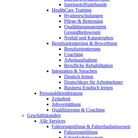
Sprengstoffspürhunde
HealthCare Training
Hygieneschulungen
Pflege & Betreuung
Qualitätsmanagement
Gesundheitswesen
Notfall und Katastrophen
Berufsorientierung & Bewerbung
Berufsorientierung
Coaching
Arbeitsaufnahme
Berufliche Rehabilitation
Integration & Sprachen
Deutsch lernen
Deutschkurs für Arbeitnehmer
Business Englisch lernen
Personaldienstleistung
Zeitarbeit
Jobvermittlung
Qualifizierung & Coaching
Geschäftskunden
Alle Services
Fahrzeugprüfung & Fahrerlaubniswesen
Fahrzeugprüfung
Fahrerlaubniswesen