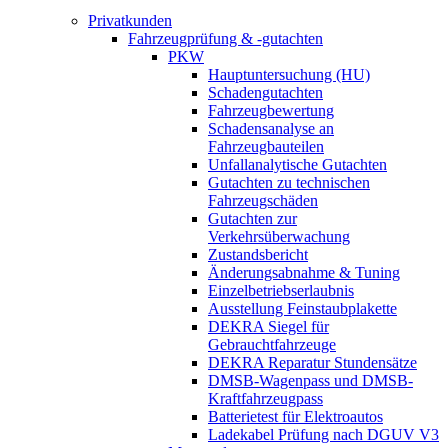
Privatkunden
Fahrzeugprüfung & -gutachten
PKW
Hauptuntersuchung (HU)
Schadengutachten
Fahrzeugbewertung
Schadensanalyse an
Fahrzeugbauteilen
Unfallanalytische Gutachten
Gutachten zu technischen
Fahrzeugschäden
Gutachten zur
Verkehrsüberwachung
Zustandsbericht
Änderungsabnahme & Tuning
Einzelbetriebserlaubnis
Ausstellung Feinstaubplakette
DEKRA Siegel für
Gebrauchtfahrzeuge
DEKRA Reparatur Stundensätze
DMSB-Wagenpass und DMSB-
Kraftfahrzeugpass
Batterietest für Elektroautos
Ladekabel Prüfung nach DGUV V3