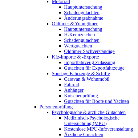
Motorrad
Hauptuntersuchung
Schadengutachten
Änderungsabnahme
Oldtimer & Youngtimer
Hauptuntersuchung
H-Kennzeichen
Schadengutachten
Wertgutachten
Oldtimer-Sachverständige
Kfz-Importe & -Exporte
Importfahrzeug Zulassung
Gutachten für Exportfahrzeuge
Sonstige Fahrzeuge & Schiffe
Caravan & Wohnmobil
Fahrrad
Anhänger
Kutschenprüfung
Gutachten für Boote und Yachten
Personenprüfung
Psychologische & ärztliche Gutachten
Medizinisch-Psychologische
Untersuchung (MPU)
Kostenlose MPU-Infoveranstaltung
Ärztliche Gutachten