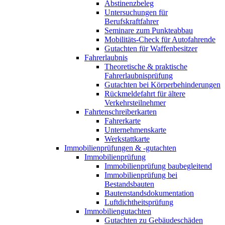
Abstinenzbeleg
Untersuchungen für
Berufskraftfahrer
Seminare zum Punkteabbau
Mobilitäts-Check für Autofahrende
Gutachten für Waffenbesitzer
Fahrerlaubnis
Theoretische & praktische
Fahrerlaubnisprüfung
Gutachten bei Körperbehinderungen
Rückmeldefahrt für ältere
Verkehrsteilnehmer
Fahrtenschreiberkarten
Fahrerkarte
Unternehmenskarte
Werkstattkarte
Immobilienprüfungen & -gutachten
Immobilienprüfung
Immobilienprüfung baubegleitend
Immobilienprüfung bei
Bestandsbauten
Bautenstandsdokumentation
Luftdichtheitsprüfung
Immobiliengutachten
Gutachten zu Gebäudeschäden