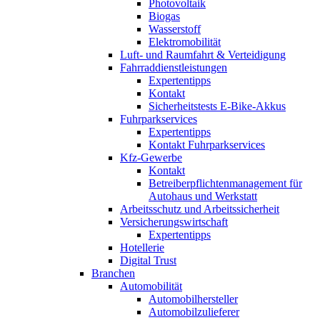
Photovoltaik
Biogas
Wasserstoff
Elektromobilität
Luft- und Raumfahrt & Verteidigung
Fahrraddienstleistungen
Expertentipps
Kontakt
Sicherheitstests E-Bike-Akkus
Fuhrparkservices
Expertentipps
Kontakt Fuhrparkservices
Kfz-Gewerbe
Kontakt
Betreiberpflichtenmanagement für
Autohaus und Werkstatt
Arbeitsschutz und Arbeitssicherheit
Versicherungswirtschaft
Expertentipps
Hotellerie
Digital Trust
Branchen
Automobilität
Automobilhersteller
Automobilzulieferer