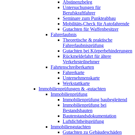
Abstinenzbeleg
Untersuchungen für
Berufskraftfahrer
Seminare zum Punkteabbau
Mobilitäts-Check für Autofahrende
Gutachten für Waffenbesitzer
Fahrerlaubnis
Theoretische & praktische
Fahrerlaubnisprüfung
Gutachten bei Körperbehinderungen
Rückmeldefahrt für ältere
Verkehrsteilnehmer
Fahrtenschreiberkarten
Fahrerkarte
Unternehmenskarte
Werkstattkarte
Immobilienprüfungen & -gutachten
Immobilienprüfung
Immobilienprüfung baubegleitend
Immobilienprüfung bei
Bestandsbauten
Bautenstandsdokumentation
Luftdichtheitsprüfung
Immobiliengutachten
Gutachten zu Gebäudeschäden