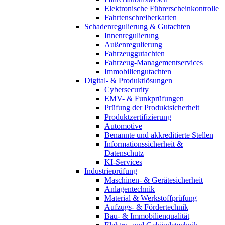
Elektronische Führerscheinkontrolle
Fahrtenschreiberkarten
Schadenregulierung & Gutachten
Innenregulierung
Außenregulierung
Fahrzeuggutachten
Fahrzeug-Managementservices
Immobiliengutachten
Digital- & Produktlösungen
Cybersecurity
EMV- & Funkprüfungen
Prüfung der Produktsicherheit
Produktzertifizierung
Automotive
Benannte und akkreditierte Stellen
Informationssicherheit &
Datenschutz
KI-Services
Industrieprüfung
Maschinen- & Gerätesicherheit
Anlagentechnik
Material & Werkstoffprüfung
Aufzugs- & Fördertechnik
Bau- & Immobilienqualität