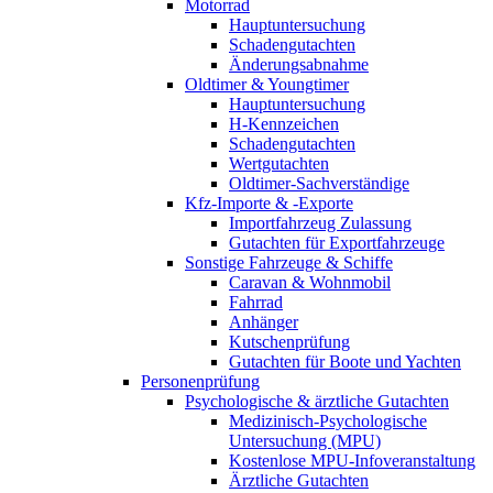
Motorrad
Hauptuntersuchung
Schadengutachten
Änderungsabnahme
Oldtimer & Youngtimer
Hauptuntersuchung
H-Kennzeichen
Schadengutachten
Wertgutachten
Oldtimer-Sachverständige
Kfz-Importe & -Exporte
Importfahrzeug Zulassung
Gutachten für Exportfahrzeuge
Sonstige Fahrzeuge & Schiffe
Caravan & Wohnmobil
Fahrrad
Anhänger
Kutschenprüfung
Gutachten für Boote und Yachten
Personenprüfung
Psychologische & ärztliche Gutachten
Medizinisch-Psychologische
Untersuchung (MPU)
Kostenlose MPU-Infoveranstaltung
Ärztliche Gutachten