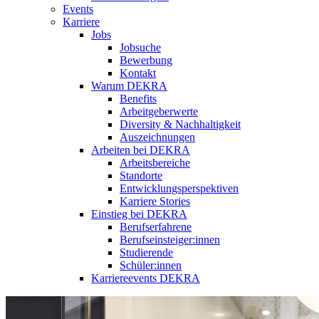
Events
Karriere
Jobs
Jobsuche
Bewerbung
Kontakt
Warum DEKRA
Benefits
Arbeitgeberwerte
Diversity & Nachhaltigkeit
Auszeichnungen
Arbeiten bei DEKRA
Arbeitsbereiche
Standorte
Entwicklungsperspektiven
Karriere Stories
Einstieg bei DEKRA
Berufserfahrene
Berufseinsteiger:innen
Studierende
Schüler:innen
Karriereevents DEKRA