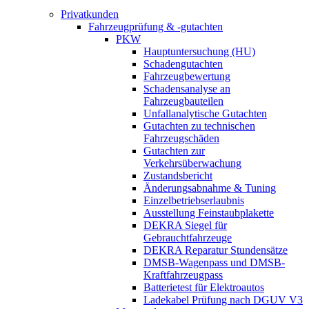
Privatkunden
Fahrzeugprüfung & -gutachten
PKW
Hauptuntersuchung (HU)
Schadengutachten
Fahrzeugbewertung
Schadensanalyse an
Fahrzeugbauteilen
Unfallanalytische Gutachten
Gutachten zu technischen
Fahrzeugschäden
Gutachten zur
Verkehrsüberwachung
Zustandsbericht
Änderungsabnahme & Tuning
Einzelbetriebserlaubnis
Ausstellung Feinstaubplakette
DEKRA Siegel für
Gebrauchtfahrzeuge
DEKRA Reparatur Stundensätze
DMSB-Wagenpass und DMSB-
Kraftfahrzeugpass
Batterietest für Elektroautos
Ladekabel Prüfung nach DGUV V3