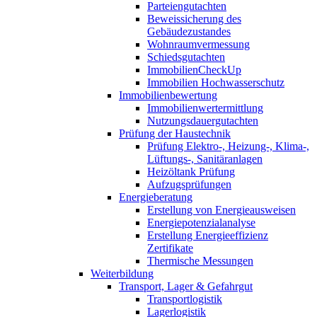
Parteiengutachten
Beweissicherung des
Gebäudezustandes
Wohnraumvermessung
Schiedsgutachten
ImmobilienCheckUp
Immobilien Hochwasserschutz
Immobilienbewertung
Immobilienwertermittlung
Nutzungsdauergutachten
Prüfung der Haustechnik
Prüfung Elektro-, Heizung-, Klima-,
Lüftungs-, Sanitäranlagen
Heizöltank Prüfung
Aufzugsprüfungen
Energieberatung
Erstellung von Energieausweisen
Energiepotenzialanalyse
Erstellung Energieeffizienz
Zertifikate
Thermische Messungen
Weiterbildung
Transport, Lager & Gefahrgut
Transportlogistik
Lagerlogistik