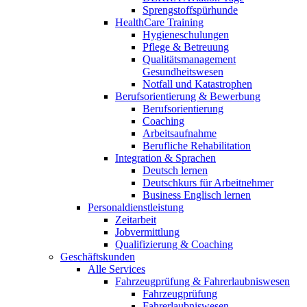
Sprengstoffspürhunde
HealthCare Training
Hygieneschulungen
Pflege & Betreuung
Qualitätsmanagement
Gesundheitswesen
Notfall und Katastrophen
Berufsorientierung & Bewerbung
Berufsorientierung
Coaching
Arbeitsaufnahme
Berufliche Rehabilitation
Integration & Sprachen
Deutsch lernen
Deutschkurs für Arbeitnehmer
Business Englisch lernen
Personaldienstleistung
Zeitarbeit
Jobvermittlung
Qualifizierung & Coaching
Geschäftskunden
Alle Services
Fahrzeugprüfung & Fahrerlaubniswesen
Fahrzeugprüfung
Fahrerlaubniswesen