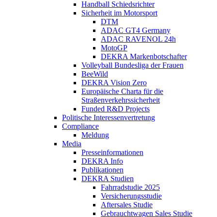
Handball Schiedsrichter
Sicherheit im Motorsport
DTM
ADAC GT4 Germany
ADAC RAVENOL 24h
MotoGP
DEKRA Markenbotschafter
Volleyball Bundesliga der Frauen
BeeWild
DEKRA Vision Zero
Europäische Charta für die
Straßenverkehrssicherheit
Funded R&D Projects
Politische Interessenvertretung
Compliance
Meldung
Media
Presseinformationen
DEKRA Info
Publikationen
DEKRA Studien
Fahrradstudie 2025
Versicherungsstudie
Aftersales Studie
Gebrauchtwagen Sales Studie