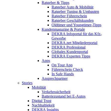
Ratgeber & Tipps
Ratgeber Auto & Mobilität
Ratgeber Tuning & Umbauten
Ratgeber Führerschein
Ratgeber Geschäftskunden
Oldtimer und Youngtimer-Tipps
Kundenmagazine & Portale
DEKRA Infoportal für das Kfz-
Gewerbe
DEKRA.net Mitgliederportal
DEKRA Professional
Globales Kundenportal
DEKRA Experten Tipps
Apps
On Tour App
Führerschein Check
In Safe Hands
Ansprechpartner
Stories
Mobilität
Verkehrssicherheit
Batteriezustand bei E-Autos
Digital Trust
Nachhaltigkeit
DEKRA Insights