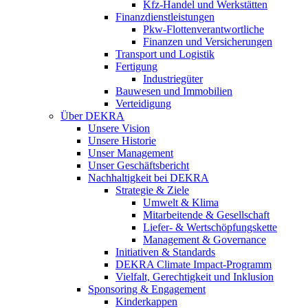
Kfz-Handel und Werkstätten
Finanzdienstleistungen
Pkw‑Flottenverantwortliche
Finanzen und Versicherungen
Transport und Logistik
Fertigung
Industriegüter
Bauwesen und Immobilien
Verteidigung
Über DEKRA
Unsere Vision
Unsere Historie
Unser Management
Unser Geschäftsbericht
Nachhaltigkeit bei DEKRA
Strategie & Ziele
Umwelt & Klima
Mitarbeitende & Gesellschaft
Liefer- & Wertschöpfungskette
Management & Governance
Initiativen & Standards
DEKRA Climate Impact-Programm
Vielfalt, Gerechtigkeit und Inklusion​
Sponsoring & Engagement
Kinderkappen