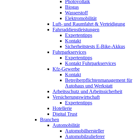
Photovoltaik
Biogas
Wasserstoff
Elektromobilität
Luft- und Raumfahrt & Verteidigung
Fahrraddienstleistungen
Expertentipps
Kontakt
Sicherheitstests E-Bike-Akkus
Fuhrparkservices
Expertentipps
Kontakt Fuhrparkservices
Kfz-Gewerbe
Kontakt
Betreiberpflichtenmanagement für
Autohaus und Werkstatt
Arbeitsschutz und Arbeitssicherheit
Versicherungswirtschaft
Expertentipps
Hotellerie
Digital Trust
Branchen
Automobilität
Automobilhersteller
Automobilzulieferer