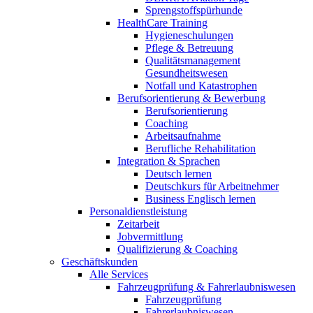
Sprengstoffspürhunde
HealthCare Training
Hygieneschulungen
Pflege & Betreuung
Qualitätsmanagement
Gesundheitswesen
Notfall und Katastrophen
Berufsorientierung & Bewerbung
Berufsorientierung
Coaching
Arbeitsaufnahme
Berufliche Rehabilitation
Integration & Sprachen
Deutsch lernen
Deutschkurs für Arbeitnehmer
Business Englisch lernen
Personaldienstleistung
Zeitarbeit
Jobvermittlung
Qualifizierung & Coaching
Geschäftskunden
Alle Services
Fahrzeugprüfung & Fahrerlaubniswesen
Fahrzeugprüfung
Fahrerlaubniswesen