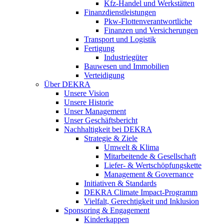
Kfz-Handel und Werkstätten
Finanzdienstleistungen
Pkw‑Flottenverantwortliche
Finanzen und Versicherungen
Transport und Logistik
Fertigung
Industriegüter
Bauwesen und Immobilien
Verteidigung
Über DEKRA
Unsere Vision
Unsere Historie
Unser Management
Unser Geschäftsbericht
Nachhaltigkeit bei DEKRA
Strategie & Ziele
Umwelt & Klima
Mitarbeitende & Gesellschaft
Liefer- & Wertschöpfungskette
Management & Governance
Initiativen & Standards
DEKRA Climate Impact-Programm
Vielfalt, Gerechtigkeit und Inklusion​
Sponsoring & Engagement
Kinderkappen