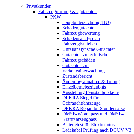
Privatkunden
Fahrzeugprüfung & -gutachten
PKW
Hauptuntersuchung (HU)
Schadengutachten
Fahrzeugbewertung
Schadensanalyse an
Fahrzeugbauteilen
Unfallanalytische Gutachten
Gutachten zu technischen
Fahrzeugschäden
Gutachten zur
Verkehrsüberwachung
Zustandsbericht
Änderungsabnahme & Tuning
Einzelbetriebserlaubnis
Ausstellung Feinstaubplakette
DEKRA Siegel für
Gebrauchtfahrzeuge
DEKRA Reparatur Stundensätze
DMSB-Wagenpass und DMSB-
Kraftfahrzeugpass
Batterietest für Elektroautos
Ladekabel Prüfung nach DGUV V3