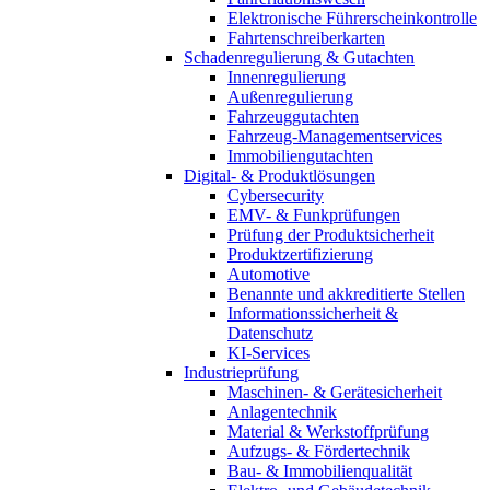
Elektronische Führerscheinkontrolle
Fahrtenschreiberkarten
Schadenregulierung & Gutachten
Innenregulierung
Außenregulierung
Fahrzeuggutachten
Fahrzeug-Managementservices
Immobiliengutachten
Digital- & Produktlösungen
Cybersecurity
EMV- & Funkprüfungen
Prüfung der Produktsicherheit
Produktzertifizierung
Automotive
Benannte und akkreditierte Stellen
Informationssicherheit &
Datenschutz
KI-Services
Industrieprüfung
Maschinen- & Gerätesicherheit
Anlagentechnik
Material & Werkstoffprüfung
Aufzugs- & Fördertechnik
Bau- & Immobilienqualität