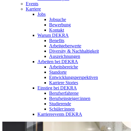
Events
Karriere
Jobs
Jobsuche
Bewerbung
Kontakt
Warum DEKRA
Benefits
Arbeitgeberwerte
Diversity & Nachhaltigkeit
Auszeichnungen
Arbeiten bei DEKRA
Arbeitsbereiche
Standorte
Entwicklungsperspektiven
Karriere Stories
Einstieg bei DEKRA
Berufserfahrene
Berufseinsteiger:innen
Studierende
Schüler:innen
Karriereevents DEKRA