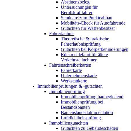
Abstinenzbeleg
Untersuchungen für
Berufskraftfahrer
Seminare zum Punkteabbau
Mobilitäts-Check für Autofahrende
Gutachten für Waffenbesitzer
Fahrerlaubnis
Theoretische & praktische
Fahrerlaubnisprüfung
Gutachten bei Körperbehinderungen
Rückmeldefahrt für ältere
Verkehrsteilnehmer
Fahrtenschreiberkarten
Fahrerkarte
Unternehmenskarte
Werkstattkarte
Immobilienprüfungen & -gutachten
Immobilienprüfung
Immobilienprüfung baubegleitend
Immobilienprüfung bei
Bestandsbauten
Bautenstandsdokumentation
Luftdichtheitsprüfung
Immobiliengutachten
Gutachten zu Gebäudeschäden