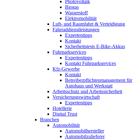
Photovoltaik
Biogas
Wasserstoff
Elektromobilität
Luft- und Raumfahrt & Verteidigung
Fahrraddienstleistungen
Expertentipps
Kontakt
Sicherheitstests E-Bike-Akkus
Fuhrparkservices
Expertentipps
Kontakt Fuhrparkservices
Kfz-Gewerbe
Kontakt
Betreiberpflichtenmanagement für
Autohaus und Werkstatt
Arbeitsschutz und Arbeitssicherheit
Versicherungswirtschaft
Expertentipps
Hotellerie
Digital Trust
Branchen
Automobilität
Automobilhersteller
Automobilzulieferer