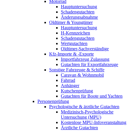
Motorrad
Hauptuntersuchung
Schadengutachten
Änderungsabnahme
Oldtimer & Youngtimer
Hauptuntersuchung
H-Kennzeichen
Schadengutachten
Wertgutachten
Oldtimer-Sachverständige
Kfz-Importe & -Exporte
Importfahrzeug Zulassung
Gutachten für Exportfahrzeuge
Sonstige Fahrzeuge & Schiffe
Caravan & Wohnmobil
Fahrrad
Anhänger
Kutschenprüfung
Gutachten für Boote und Yachten
Personenprüfung
Psychologische & ärztliche Gutachten
Medizinisch-Psychologische
Untersuchung (MPU)
Kostenlose MPU-Infoveranstaltung
Ärztliche Gutachten