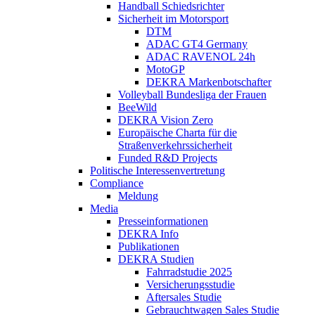
Handball Schiedsrichter
Sicherheit im Motorsport
DTM
ADAC GT4 Germany
ADAC RAVENOL 24h
MotoGP
DEKRA Markenbotschafter
Volleyball Bundesliga der Frauen
BeeWild
DEKRA Vision Zero
Europäische Charta für die
Straßenverkehrssicherheit
Funded R&D Projects
Politische Interessenvertretung
Compliance
Meldung
Media
Presseinformationen
DEKRA Info
Publikationen
DEKRA Studien
Fahrradstudie 2025
Versicherungsstudie
Aftersales Studie
Gebrauchtwagen Sales Studie