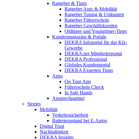
Ratgeber & Tipps
Ratgeber Auto & Mobilität
Ratgeber Tuning & Umbauten
Ratgeber Führerschein
Ratgeber Geschäftskunden
Oldtimer und Youngtimer-Tipps
Kundenmagazine & Portale
DEKRA Infoportal für das Kfz-
Gewerbe
DEKRA.net Mitgliederportal
DEKRA Professional
Globales Kundenportal
DEKRA Experten Tipps
Apps
On Tour App
Führerschein Check
In Safe Hands
Ansprechpartner
Stories
Mobilität
Verkehrssicherheit
Batteriezustand bei E-Autos
Digital Trust
Nachhaltigkeit
DEKRA Insights