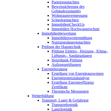
Parteiengutachten
Beweissicherung des
Gebäudezustandes
Wohnraumvermessung
Schiedsgutachten
ImmobilienCheckUp
Immobilien Hochwasserschutz
Immobilienbewertung
Immobilienwertermittlung
Nutzungsdauergutachten
Prüfung der Haustechnik
Prüfung Elektro-, Heizung-, Klima-,
Lüftungs-, Sanitäranlagen
Heizöltank Prüfung
Aufzugsprüfungen
Energieberatung
Erstellung von Energieausweisen
Energiepotenzialanalyse
Erstellung Energieeffizienz
Zertifikate
Thermische Messungen
Weiterbildung
Transport, Lager & Gefahrgut
Transportlogistik
Lagerlogistik