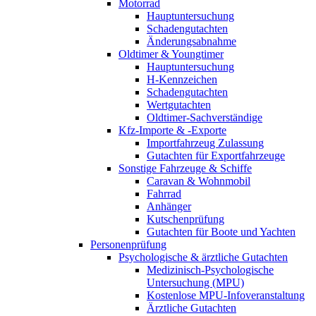
Motorrad
Hauptuntersuchung
Schadengutachten
Änderungsabnahme
Oldtimer & Youngtimer
Hauptuntersuchung
H-Kennzeichen
Schadengutachten
Wertgutachten
Oldtimer-Sachverständige
Kfz-Importe & -Exporte
Importfahrzeug Zulassung
Gutachten für Exportfahrzeuge
Sonstige Fahrzeuge & Schiffe
Caravan & Wohnmobil
Fahrrad
Anhänger
Kutschenprüfung
Gutachten für Boote und Yachten
Personenprüfung
Psychologische & ärztliche Gutachten
Medizinisch-Psychologische
Untersuchung (MPU)
Kostenlose MPU-Infoveranstaltung
Ärztliche Gutachten