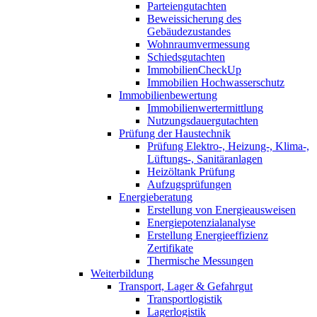
Parteiengutachten
Beweissicherung des
Gebäudezustandes
Wohnraumvermessung
Schiedsgutachten
ImmobilienCheckUp
Immobilien Hochwasserschutz
Immobilienbewertung
Immobilienwertermittlung
Nutzungsdauergutachten
Prüfung der Haustechnik
Prüfung Elektro-, Heizung-, Klima-,
Lüftungs-, Sanitäranlagen
Heizöltank Prüfung
Aufzugsprüfungen
Energieberatung
Erstellung von Energieausweisen
Energiepotenzialanalyse
Erstellung Energieeffizienz
Zertifikate
Thermische Messungen
Weiterbildung
Transport, Lager & Gefahrgut
Transportlogistik
Lagerlogistik