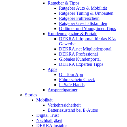
Ratgeber & Tipps
Ratgeber Auto & Mobilität
Ratgeber Tuning & Umbauten
Ratgeber Führerschein
Ratgeber Geschäftskunden
Oldtimer und Youngtimer-Tipps
Kundenmagazine & Portale
DEKRA Infoportal für das Kfz-
Gewerbe
DEKRA.net Mitgliederportal
DEKRA Professional
Globales Kundenportal
DEKRA Experten Tipps
Apps
On Tour App
Führerschein Check
In Safe Hands
Ansprechpartner
Stories
Mobilität
Verkehrssicherheit
Batteriezustand bei E-Autos
Digital Trust
Nachhaltigkeit
DEKRA Insights