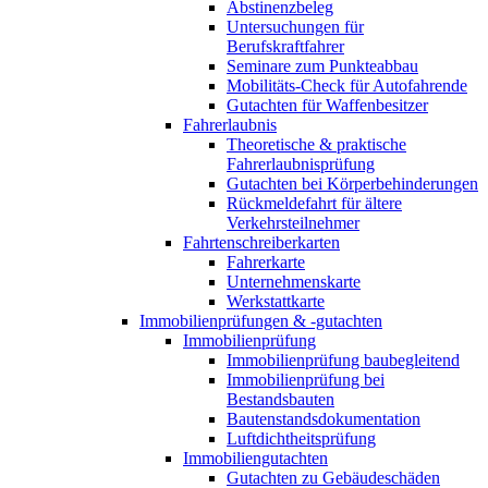
Abstinenzbeleg
Untersuchungen für
Berufskraftfahrer
Seminare zum Punkteabbau
Mobilitäts-Check für Autofahrende
Gutachten für Waffenbesitzer
Fahrerlaubnis
Theoretische & praktische
Fahrerlaubnisprüfung
Gutachten bei Körperbehinderungen
Rückmeldefahrt für ältere
Verkehrsteilnehmer
Fahrtenschreiberkarten
Fahrerkarte
Unternehmenskarte
Werkstattkarte
Immobilienprüfungen & -gutachten
Immobilienprüfung
Immobilienprüfung baubegleitend
Immobilienprüfung bei
Bestandsbauten
Bautenstandsdokumentation
Luftdichtheitsprüfung
Immobiliengutachten
Gutachten zu Gebäudeschäden