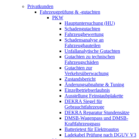
Privatkunden
Fahrzeugprüfung & -gutachten
PKW
Hauptuntersuchung (HU)
Schadengutachten
Fahrzeugbewertung
Schadensanalyse an
Fahrzeugbauteilen
Unfallanalytische Gutachten
Gutachten zu technischen
Fahrzeugschäden
Gutachten zur
Verkehrsüberwachung
Zustandsbericht
Änderungsabnahme & Tuning
Einzelbetriebserlaubnis
Ausstellung Feinstaubplakette
DEKRA Siegel für
Gebrauchtfahrzeuge
DEKRA Reparatur Stundensätze
DMSB-Wagenpass und DMSB-
Kraftfahrzeugpass
Batterietest für Elektroautos
Ladekabel Prüfung nach DGUV V3