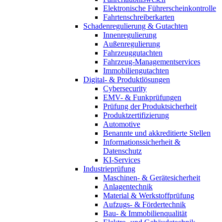
Elektronische Führerscheinkontrolle
Fahrtenschreiberkarten
Schadenregulierung & Gutachten
Innenregulierung
Außenregulierung
Fahrzeuggutachten
Fahrzeug-Managementservices
Immobiliengutachten
Digital- & Produktlösungen
Cybersecurity
EMV- & Funkprüfungen
Prüfung der Produktsicherheit
Produktzertifizierung
Automotive
Benannte und akkreditierte Stellen
Informationssicherheit &
Datenschutz
KI-Services
Industrieprüfung
Maschinen- & Gerätesicherheit
Anlagentechnik
Material & Werkstoffprüfung
Aufzugs- & Fördertechnik
Bau- & Immobilienqualität