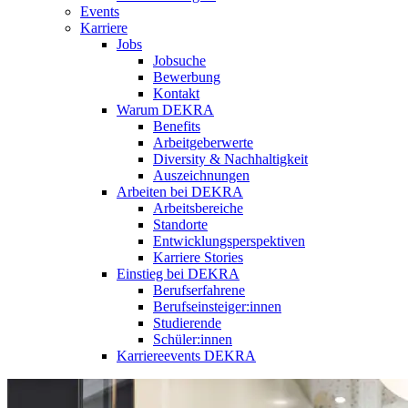
Events
Karriere
Jobs
Jobsuche
Bewerbung
Kontakt
Warum DEKRA
Benefits
Arbeitgeberwerte
Diversity & Nachhaltigkeit
Auszeichnungen
Arbeiten bei DEKRA
Arbeitsbereiche
Standorte
Entwicklungsperspektiven
Karriere Stories
Einstieg bei DEKRA
Berufserfahrene
Berufseinsteiger:innen
Studierende
Schüler:innen
Karriereevents DEKRA