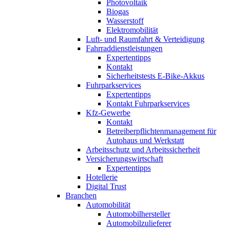
Photovoltaik
Biogas
Wasserstoff
Elektromobilität
Luft- und Raumfahrt & Verteidigung
Fahrraddienstleistungen
Expertentipps
Kontakt
Sicherheitstests E-Bike-Akkus
Fuhrparkservices
Expertentipps
Kontakt Fuhrparkservices
Kfz-Gewerbe
Kontakt
Betreiberpflichtenmanagement für
Autohaus und Werkstatt
Arbeitsschutz und Arbeitssicherheit
Versicherungswirtschaft
Expertentipps
Hotellerie
Digital Trust
Branchen
Automobilität
Automobilhersteller
Automobilzulieferer