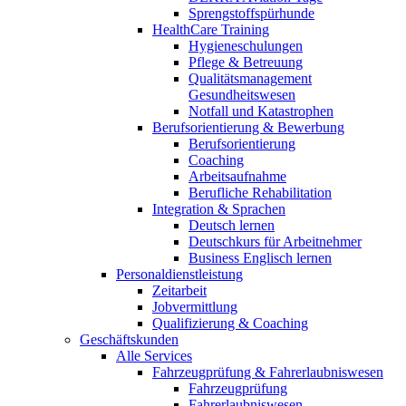
Sprengstoffspürhunde
HealthCare Training
Hygieneschulungen
Pflege & Betreuung
Qualitätsmanagement
Gesundheitswesen
Notfall und Katastrophen
Berufsorientierung & Bewerbung
Berufsorientierung
Coaching
Arbeitsaufnahme
Berufliche Rehabilitation
Integration & Sprachen
Deutsch lernen
Deutschkurs für Arbeitnehmer
Business Englisch lernen
Personaldienstleistung
Zeitarbeit
Jobvermittlung
Qualifizierung & Coaching
Geschäftskunden
Alle Services
Fahrzeugprüfung & Fahrerlaubniswesen
Fahrzeugprüfung
Fahrerlaubniswesen