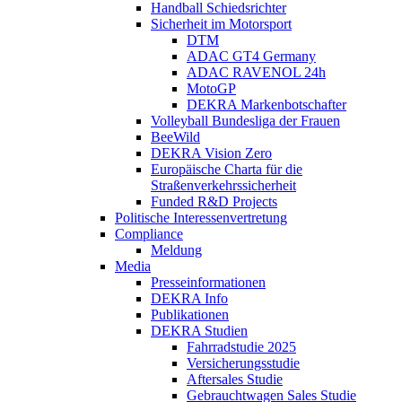
Handball Schiedsrichter
Sicherheit im Motorsport
DTM
ADAC GT4 Germany
ADAC RAVENOL 24h
MotoGP
DEKRA Markenbotschafter
Volleyball Bundesliga der Frauen
BeeWild
DEKRA Vision Zero
Europäische Charta für die
Straßenverkehrssicherheit
Funded R&D Projects
Politische Interessenvertretung
Compliance
Meldung
Media
Presseinformationen
DEKRA Info
Publikationen
DEKRA Studien
Fahrradstudie 2025
Versicherungsstudie
Aftersales Studie
Gebrauchtwagen Sales Studie