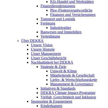
Kfz-Handel und Werkstätten
Finanzdienstleistungen
Pkw‑Flottenverantwortliche
Finanzen und Versicherungen
Transport und Logistik
Fertigung
Industriegüter
Bauwesen und Immobilien
Verteidigung
Über DEKRA
Unsere Vision
Unsere Historie
Unser Management
Unser Geschäftsbericht
Nachhaltigkeit bei DEKRA
Strategie & Ziele
Umwelt & Klima
Mitarbeitende & Gesellschaft
Liefer- & Wertschöpfungskette
Management & Governance
Initiativen & Standards
DEKRA Climate Impact-Programm
Vielfalt, Gerechtigkeit und Inklusion​
Sponsoring & Engagement
Kinderkappen