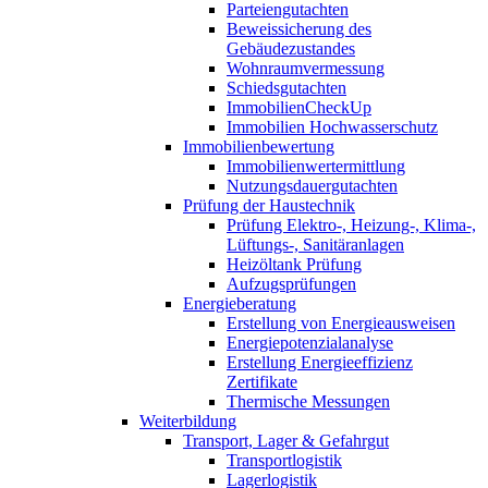
Parteiengutachten
Beweissicherung des
Gebäudezustandes
Wohnraumvermessung
Schiedsgutachten
ImmobilienCheckUp
Immobilien Hochwasserschutz
Immobilienbewertung
Immobilienwertermittlung
Nutzungsdauergutachten
Prüfung der Haustechnik
Prüfung Elektro-, Heizung-, Klima-,
Lüftungs-, Sanitäranlagen
Heizöltank Prüfung
Aufzugsprüfungen
Energieberatung
Erstellung von Energieausweisen
Energiepotenzialanalyse
Erstellung Energieeffizienz
Zertifikate
Thermische Messungen
Weiterbildung
Transport, Lager & Gefahrgut
Transportlogistik
Lagerlogistik