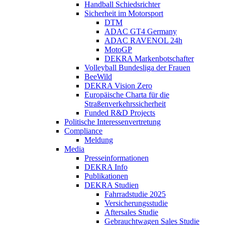
Handball Schiedsrichter
Sicherheit im Motorsport
DTM
ADAC GT4 Germany
ADAC RAVENOL 24h
MotoGP
DEKRA Markenbotschafter
Volleyball Bundesliga der Frauen
BeeWild
DEKRA Vision Zero
Europäische Charta für die
Straßenverkehrssicherheit
Funded R&D Projects
Politische Interessenvertretung
Compliance
Meldung
Media
Presseinformationen
DEKRA Info
Publikationen
DEKRA Studien
Fahrradstudie 2025
Versicherungsstudie
Aftersales Studie
Gebrauchtwagen Sales Studie