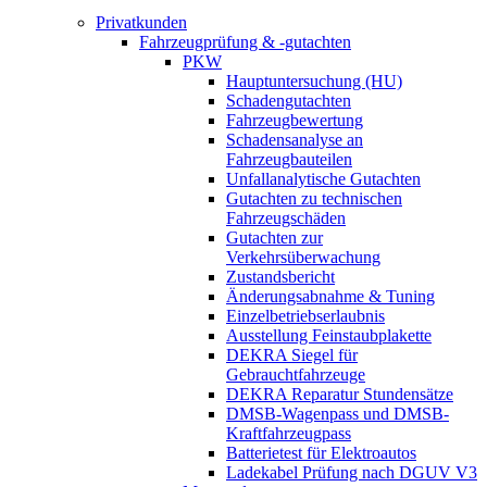
Privatkunden
Fahrzeugprüfung & -gutachten
PKW
Hauptuntersuchung (HU)
Schadengutachten
Fahrzeugbewertung
Schadensanalyse an
Fahrzeugbauteilen
Unfallanalytische Gutachten
Gutachten zu technischen
Fahrzeugschäden
Gutachten zur
Verkehrsüberwachung
Zustandsbericht
Änderungsabnahme & Tuning
Einzelbetriebserlaubnis
Ausstellung Feinstaubplakette
DEKRA Siegel für
Gebrauchtfahrzeuge
DEKRA Reparatur Stundensätze
DMSB-Wagenpass und DMSB-
Kraftfahrzeugpass
Batterietest für Elektroautos
Ladekabel Prüfung nach DGUV V3