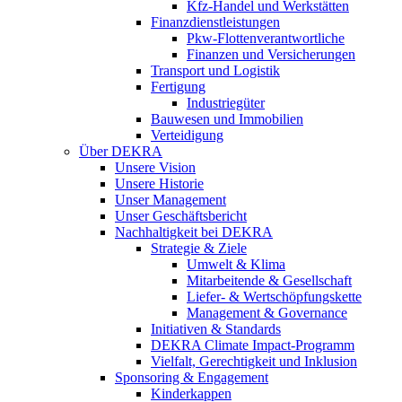
Kfz-Handel und Werkstätten
Finanzdienstleistungen
Pkw‑Flottenverantwortliche
Finanzen und Versicherungen
Transport und Logistik
Fertigung
Industriegüter
Bauwesen und Immobilien
Verteidigung
Über DEKRA
Unsere Vision
Unsere Historie
Unser Management
Unser Geschäftsbericht
Nachhaltigkeit bei DEKRA
Strategie & Ziele
Umwelt & Klima
Mitarbeitende & Gesellschaft
Liefer- & Wertschöpfungskette
Management & Governance
Initiativen & Standards
DEKRA Climate Impact-Programm
Vielfalt, Gerechtigkeit und Inklusion​
Sponsoring & Engagement
Kinderkappen