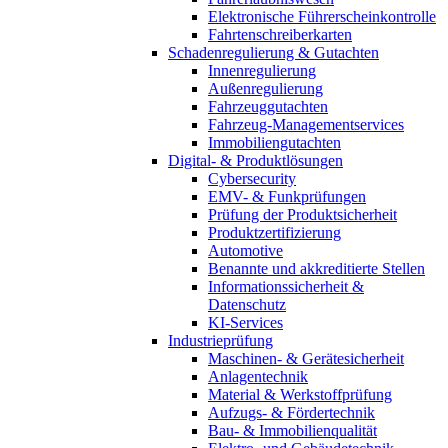
Elektronische Führerscheinkontrolle
Fahrtenschreiberkarten
Schadenregulierung & Gutachten
Innenregulierung
Außenregulierung
Fahrzeuggutachten
Fahrzeug-Managementservices
Immobiliengutachten
Digital- & Produktlösungen
Cybersecurity
EMV- & Funkprüfungen
Prüfung der Produktsicherheit
Produktzertifizierung
Automotive
Benannte und akkreditierte Stellen
Informationssicherheit &
Datenschutz
KI-Services
Industrieprüfung
Maschinen- & Gerätesicherheit
Anlagentechnik
Material & Werkstoffprüfung
Aufzugs- & Fördertechnik
Bau- & Immobilienqualität