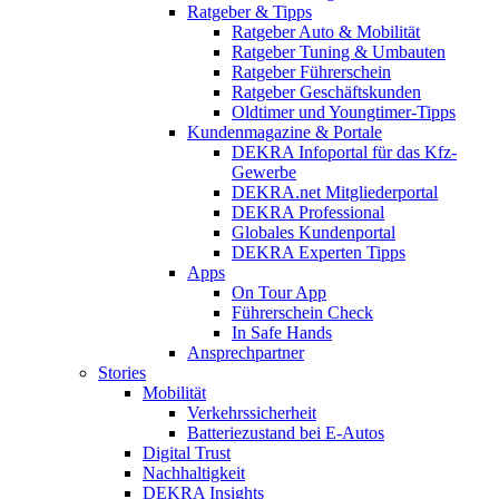
Ratgeber & Tipps
Ratgeber Auto & Mobilität
Ratgeber Tuning & Umbauten
Ratgeber Führerschein
Ratgeber Geschäftskunden
Oldtimer und Youngtimer-Tipps
Kundenmagazine & Portale
DEKRA Infoportal für das Kfz-
Gewerbe
DEKRA.net Mitgliederportal
DEKRA Professional
Globales Kundenportal
DEKRA Experten Tipps
Apps
On Tour App
Führerschein Check
In Safe Hands
Ansprechpartner
Stories
Mobilität
Verkehrssicherheit
Batteriezustand bei E-Autos
Digital Trust
Nachhaltigkeit
DEKRA Insights