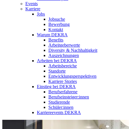
Events
Karriere
Jobs
Jobsuche
Bewerbung
Kontakt
Warum DEKRA
Benefits
Arbeitgeberwerte
Diversity & Nachhaltigkeit
Auszeichnungen
Arbeiten bei DEKRA
Arbeitsbereiche
Standorte
Entwicklungsperspektiven
Karriere Stories
Einstieg bei DEKRA
Berufserfahrene
Berufseinsteiger:innen
Studierende
Schüler:innen
Karriereevents DEKRA