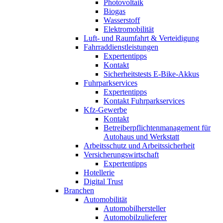
Photovoltaik
Biogas
Wasserstoff
Elektromobilität
Luft- und Raumfahrt & Verteidigung
Fahrraddienstleistungen
Expertentipps
Kontakt
Sicherheitstests E-Bike-Akkus
Fuhrparkservices
Expertentipps
Kontakt Fuhrparkservices
Kfz-Gewerbe
Kontakt
Betreiberpflichtenmanagement für
Autohaus und Werkstatt
Arbeitsschutz und Arbeitssicherheit
Versicherungswirtschaft
Expertentipps
Hotellerie
Digital Trust
Branchen
Automobilität
Automobilhersteller
Automobilzulieferer