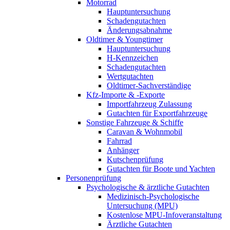
Motorrad
Hauptuntersuchung
Schadengutachten
Änderungsabnahme
Oldtimer & Youngtimer
Hauptuntersuchung
H-Kennzeichen
Schadengutachten
Wertgutachten
Oldtimer-Sachverständige
Kfz-Importe & -Exporte
Importfahrzeug Zulassung
Gutachten für Exportfahrzeuge
Sonstige Fahrzeuge & Schiffe
Caravan & Wohnmobil
Fahrrad
Anhänger
Kutschenprüfung
Gutachten für Boote und Yachten
Personenprüfung
Psychologische & ärztliche Gutachten
Medizinisch-Psychologische
Untersuchung (MPU)
Kostenlose MPU-Infoveranstaltung
Ärztliche Gutachten