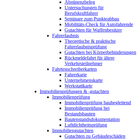
Abstinenzbeleg
Untersuchungen für
Berufskraftfahrer
Seminare zum Punkteabbau
Mobilitäts-Check für Autofahrende
Gutachten für Waffenbesitzer
Fahrerlaubnis
Theoretische & praktische
Fahrerlaubnisprüfung
Gutachten bei Körperbehinderungen
Rückmeldefahrt für ältere
Verkehrsteilnehmer
Fahrtenschreiberkarten
Fahrerkarte
Unternehmenskarte
Werkstattkarte
Immobilienprüfungen & -gutachten
Immobilienprüfung
Immobilienprüfung baubegleitend
Immobilienprüfung bei
Bestandsbauten
Bautenstandsdokumentation
Luftdichtheitsprüfung
Immobiliengutachten
Gutachten zu Gebäudeschäden