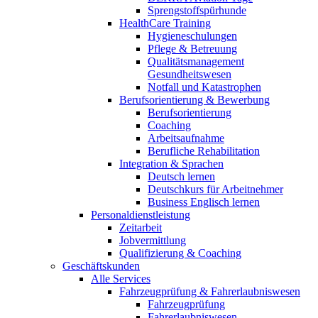
Sprengstoffspürhunde
HealthCare Training
Hygieneschulungen
Pflege & Betreuung
Qualitätsmanagement
Gesundheitswesen
Notfall und Katastrophen
Berufsorientierung & Bewerbung
Berufsorientierung
Coaching
Arbeitsaufnahme
Berufliche Rehabilitation
Integration & Sprachen
Deutsch lernen
Deutschkurs für Arbeitnehmer
Business Englisch lernen
Personaldienstleistung
Zeitarbeit
Jobvermittlung
Qualifizierung & Coaching
Geschäftskunden
Alle Services
Fahrzeugprüfung & Fahrerlaubniswesen
Fahrzeugprüfung
Fahrerlaubniswesen