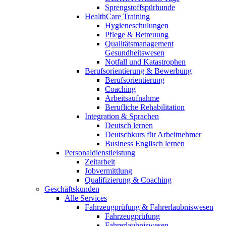
Sprengstoffspürhunde
HealthCare Training
Hygieneschulungen
Pflege & Betreuung
Qualitätsmanagement
Gesundheitswesen
Notfall und Katastrophen
Berufsorientierung & Bewerbung
Berufsorientierung
Coaching
Arbeitsaufnahme
Berufliche Rehabilitation
Integration & Sprachen
Deutsch lernen
Deutschkurs für Arbeitnehmer
Business Englisch lernen
Personaldienstleistung
Zeitarbeit
Jobvermittlung
Qualifizierung & Coaching
Geschäftskunden
Alle Services
Fahrzeugprüfung & Fahrerlaubniswesen
Fahrzeugprüfung
Fahrerlaubniswesen