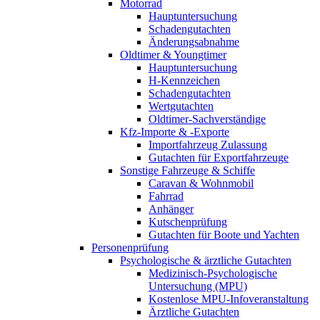
Motorrad
Hauptuntersuchung
Schadengutachten
Änderungsabnahme
Oldtimer & Youngtimer
Hauptuntersuchung
H-Kennzeichen
Schadengutachten
Wertgutachten
Oldtimer-Sachverständige
Kfz-Importe & -Exporte
Importfahrzeug Zulassung
Gutachten für Exportfahrzeuge
Sonstige Fahrzeuge & Schiffe
Caravan & Wohnmobil
Fahrrad
Anhänger
Kutschenprüfung
Gutachten für Boote und Yachten
Personenprüfung
Psychologische & ärztliche Gutachten
Medizinisch-Psychologische
Untersuchung (MPU)
Kostenlose MPU-Infoveranstaltung
Ärztliche Gutachten