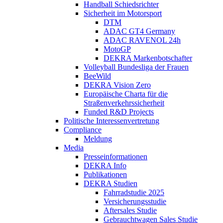
Handball Schiedsrichter
Sicherheit im Motorsport
DTM
ADAC GT4 Germany
ADAC RAVENOL 24h
MotoGP
DEKRA Markenbotschafter
Volleyball Bundesliga der Frauen
BeeWild
DEKRA Vision Zero
Europäische Charta für die
Straßenverkehrssicherheit
Funded R&D Projects
Politische Interessenvertretung
Compliance
Meldung
Media
Presseinformationen
DEKRA Info
Publikationen
DEKRA Studien
Fahrradstudie 2025
Versicherungsstudie
Aftersales Studie
Gebrauchtwagen Sales Studie