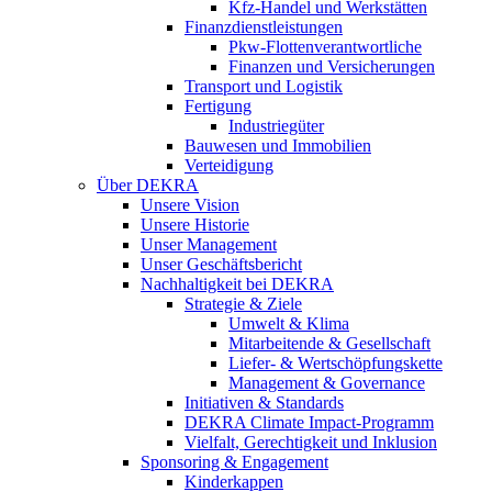
Kfz-Handel und Werkstätten
Finanzdienstleistungen
Pkw‑Flottenverantwortliche
Finanzen und Versicherungen
Transport und Logistik
Fertigung
Industriegüter
Bauwesen und Immobilien
Verteidigung
Über DEKRA
Unsere Vision
Unsere Historie
Unser Management
Unser Geschäftsbericht
Nachhaltigkeit bei DEKRA
Strategie & Ziele
Umwelt & Klima
Mitarbeitende & Gesellschaft
Liefer- & Wertschöpfungskette
Management & Governance
Initiativen & Standards
DEKRA Climate Impact-Programm
Vielfalt, Gerechtigkeit und Inklusion​
Sponsoring & Engagement
Kinderkappen