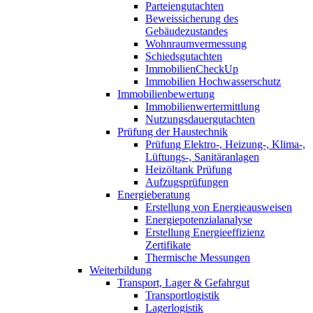
Parteiengutachten
Beweissicherung des
Gebäudezustandes
Wohnraumvermessung
Schiedsgutachten
ImmobilienCheckUp
Immobilien Hochwasserschutz
Immobilienbewertung
Immobilienwertermittlung
Nutzungsdauergutachten
Prüfung der Haustechnik
Prüfung Elektro-, Heizung-, Klima-,
Lüftungs-, Sanitäranlagen
Heizöltank Prüfung
Aufzugsprüfungen
Energieberatung
Erstellung von Energieausweisen
Energiepotenzialanalyse
Erstellung Energieeffizienz
Zertifikate
Thermische Messungen
Weiterbildung
Transport, Lager & Gefahrgut
Transportlogistik
Lagerlogistik