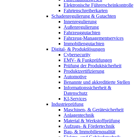
Elektronische Führerscheinkontrolle
Fahrtenschreiberkarten
Schadenregulierung & Gutachten
Innenregulierung
Außenregulierung
Fahrzeuggutachten
Fahrzeug-Managementservices
Immobiliengutachten
Digital- & Produktlösungen
Cybersecurity
EMV- & Funkprüfungen
Prüfung der Produktsicherheit
Produktzertifizierung
Automotive
Benannte und akkreditierte Stellen
Informationssicherheit &
Datenschutz
KI-Services
Industrieprüfung
Maschinen- & Gerätesicherheit
Anlagentechnik
Material & Werkstoffprüfung
Aufzugs- & Fördertechnik
Bau- & Immobilienqualität