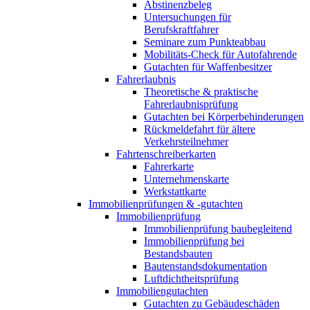
Abstinenzbeleg
Untersuchungen für
Berufskraftfahrer
Seminare zum Punkteabbau
Mobilitäts-Check für Autofahrende
Gutachten für Waffenbesitzer
Fahrerlaubnis
Theoretische & praktische
Fahrerlaubnisprüfung
Gutachten bei Körperbehinderungen
Rückmeldefahrt für ältere
Verkehrsteilnehmer
Fahrtenschreiberkarten
Fahrerkarte
Unternehmenskarte
Werkstattkarte
Immobilienprüfungen & -gutachten
Immobilienprüfung
Immobilienprüfung baubegleitend
Immobilienprüfung bei
Bestandsbauten
Bautenstandsdokumentation
Luftdichtheitsprüfung
Immobiliengutachten
Gutachten zu Gebäudeschäden