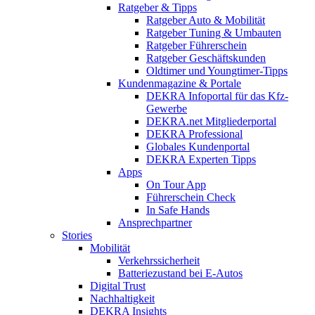
Ratgeber & Tipps
Ratgeber Auto & Mobilität
Ratgeber Tuning & Umbauten
Ratgeber Führerschein
Ratgeber Geschäftskunden
Oldtimer und Youngtimer-Tipps
Kundenmagazine & Portale
DEKRA Infoportal für das Kfz-
Gewerbe
DEKRA.net Mitgliederportal
DEKRA Professional
Globales Kundenportal
DEKRA Experten Tipps
Apps
On Tour App
Führerschein Check
In Safe Hands
Ansprechpartner
Stories
Mobilität
Verkehrssicherheit
Batteriezustand bei E-Autos
Digital Trust
Nachhaltigkeit
DEKRA Insights