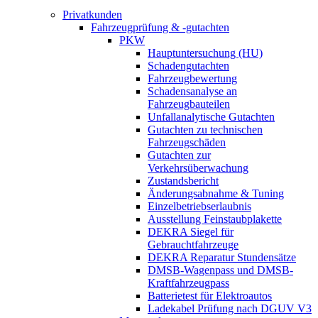
Privatkunden
Fahrzeugprüfung & -gutachten
PKW
Hauptuntersuchung (HU)
Schadengutachten
Fahrzeugbewertung
Schadensanalyse an
Fahrzeugbauteilen
Unfallanalytische Gutachten
Gutachten zu technischen
Fahrzeugschäden
Gutachten zur
Verkehrsüberwachung
Zustandsbericht
Änderungsabnahme & Tuning
Einzelbetriebserlaubnis
Ausstellung Feinstaubplakette
DEKRA Siegel für
Gebrauchtfahrzeuge
DEKRA Reparatur Stundensätze
DMSB-Wagenpass und DMSB-
Kraftfahrzeugpass
Batterietest für Elektroautos
Ladekabel Prüfung nach DGUV V3