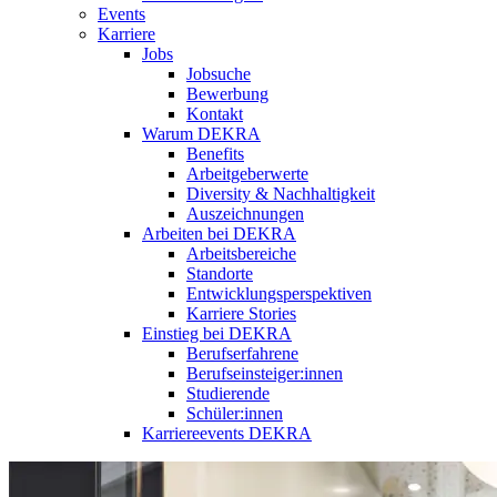
Events
Karriere
Jobs
Jobsuche
Bewerbung
Kontakt
Warum DEKRA
Benefits
Arbeitgeberwerte
Diversity & Nachhaltigkeit
Auszeichnungen
Arbeiten bei DEKRA
Arbeitsbereiche
Standorte
Entwicklungsperspektiven
Karriere Stories
Einstieg bei DEKRA
Berufserfahrene
Berufseinsteiger:innen
Studierende
Schüler:innen
Karriereevents DEKRA