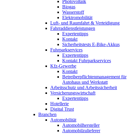
Photovoltaik
Biogas
Wasserstoff
Elektromobilität
Luft- und Raumfahrt & Verteidigung
Fahrraddienstleistungen
Expertentipps
Kontakt
Sicherheitstests E-Bike-Akkus
Fuhrparkservices
Expertentipps
Kontakt Fuhrparkservices
Kfz-Gewerbe
Kontakt
Betreiberpflichtenmanagement für
Autohaus und Werkstatt
Arbeitsschutz und Arbeitssicherheit
Versicherungswirtschaft
Expertentipps
Hotellerie
Digital Trust
Branchen
Automobilität
Automobilhersteller
Automobilzulieferer