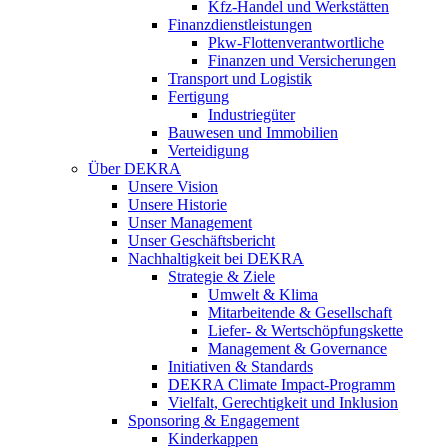
Kfz-Handel und Werkstätten
Finanzdienstleistungen
Pkw‑Flottenverantwortliche
Finanzen und Versicherungen
Transport und Logistik
Fertigung
Industriegüter
Bauwesen und Immobilien
Verteidigung
Über DEKRA
Unsere Vision
Unsere Historie
Unser Management
Unser Geschäftsbericht
Nachhaltigkeit bei DEKRA
Strategie & Ziele
Umwelt & Klima
Mitarbeitende & Gesellschaft
Liefer- & Wertschöpfungskette
Management & Governance
Initiativen & Standards
DEKRA Climate Impact-Programm
Vielfalt, Gerechtigkeit und Inklusion​
Sponsoring & Engagement
Kinderkappen