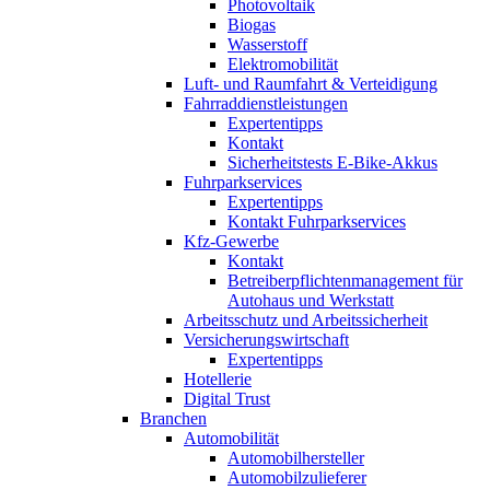
Photovoltaik
Biogas
Wasserstoff
Elektromobilität
Luft- und Raumfahrt & Verteidigung
Fahrraddienstleistungen
Expertentipps
Kontakt
Sicherheitstests E-Bike-Akkus
Fuhrparkservices
Expertentipps
Kontakt Fuhrparkservices
Kfz-Gewerbe
Kontakt
Betreiberpflichtenmanagement für
Autohaus und Werkstatt
Arbeitsschutz und Arbeitssicherheit
Versicherungswirtschaft
Expertentipps
Hotellerie
Digital Trust
Branchen
Automobilität
Automobilhersteller
Automobilzulieferer