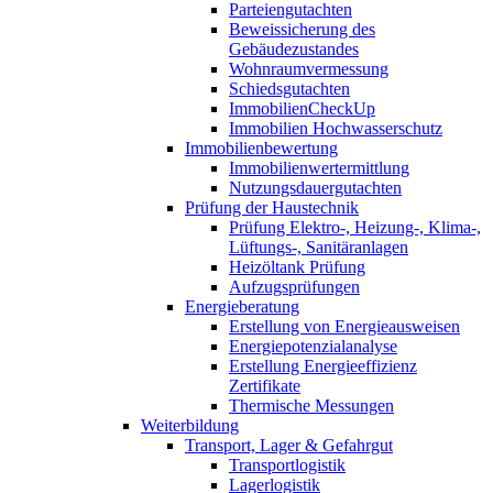
Parteiengutachten
Beweissicherung des
Gebäudezustandes
Wohnraumvermessung
Schiedsgutachten
ImmobilienCheckUp
Immobilien Hochwasserschutz
Immobilienbewertung
Immobilienwertermittlung
Nutzungsdauergutachten
Prüfung der Haustechnik
Prüfung Elektro-, Heizung-, Klima-,
Lüftungs-, Sanitäranlagen
Heizöltank Prüfung
Aufzugsprüfungen
Energieberatung
Erstellung von Energieausweisen
Energiepotenzialanalyse
Erstellung Energieeffizienz
Zertifikate
Thermische Messungen
Weiterbildung
Transport, Lager & Gefahrgut
Transportlogistik
Lagerlogistik