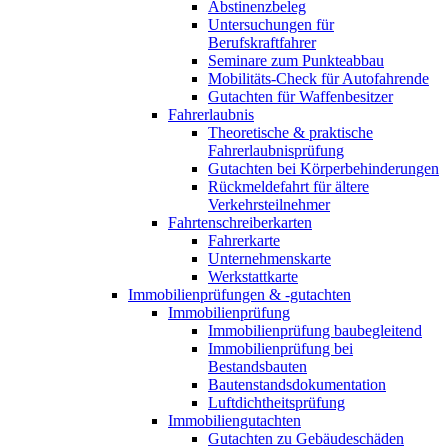
Abstinenzbeleg
Untersuchungen für
Berufskraftfahrer
Seminare zum Punkteabbau
Mobilitäts-Check für Autofahrende
Gutachten für Waffenbesitzer
Fahrerlaubnis
Theoretische & praktische
Fahrerlaubnisprüfung
Gutachten bei Körperbehinderungen
Rückmeldefahrt für ältere
Verkehrsteilnehmer
Fahrtenschreiberkarten
Fahrerkarte
Unternehmenskarte
Werkstattkarte
Immobilienprüfungen & -gutachten
Immobilienprüfung
Immobilienprüfung baubegleitend
Immobilienprüfung bei
Bestandsbauten
Bautenstandsdokumentation
Luftdichtheitsprüfung
Immobiliengutachten
Gutachten zu Gebäudeschäden