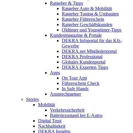
Ratgeber & Tipps
Ratgeber Auto & Mobilität
Ratgeber Tuning & Umbauten
Ratgeber Führerschein
Ratgeber Geschäftskunden
Oldtimer und Youngtimer-Tipps
Kundenmagazine & Portale
DEKRA Infoportal für das Kfz-
Gewerbe
DEKRA.net Mitgliederportal
DEKRA Professional
Globales Kundenportal
DEKRA Experten Tipps
Apps
On Tour App
Führerschein Check
In Safe Hands
Ansprechpartner
Stories
Mobilität
Verkehrssicherheit
Batteriezustand bei E-Autos
Digital Trust
Nachhaltigkeit
DEKRA Insights