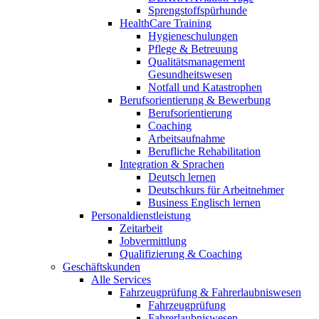
Sprengstoffspürhunde
HealthCare Training
Hygieneschulungen
Pflege & Betreuung
Qualitätsmanagement
Gesundheitswesen
Notfall und Katastrophen
Berufsorientierung & Bewerbung
Berufsorientierung
Coaching
Arbeitsaufnahme
Berufliche Rehabilitation
Integration & Sprachen
Deutsch lernen
Deutschkurs für Arbeitnehmer
Business Englisch lernen
Personaldienstleistung
Zeitarbeit
Jobvermittlung
Qualifizierung & Coaching
Geschäftskunden
Alle Services
Fahrzeugprüfung & Fahrerlaubniswesen
Fahrzeugprüfung
Fahrerlaubniswesen