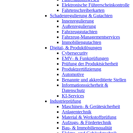
Elektronische Führerscheinkontrolle
Fahrtenschreiberkarten
Schadenregulierung & Gutachten
Innenregulierung
Außenregulierung
Fahrzeuggutachten
Fahrzeug-Managementservices
Immobiliengutachten
Digital- & Produktlösungen
Cybersecurity
EMV- & Funkprüfungen
Prüfung der Produktsicherheit
Produktzertifizierung
Automotive
Benannte und akkreditierte Stellen
Informationssicherheit &
Datenschutz
KI-Services
Industrieprüfung
Maschinen- & Gerätesicherheit
Anlagentechnik
Material & Werkstoffprüfung
Aufzugs- & Fördertechnik
Bau- & Immobilienqualität