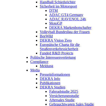
Handball Schiedsrichter
Sicherheit im Motorsport
DTM
ADAC GT4 Germany
ADAC RAVENOL 24h
MotoGP
DEKRA Markenbotschafter
Volleyball Bundesliga der Frauen
BeeWild
DEKRA Vision Zero
Europäische Charta für die
Straßenverkehrssicherheit
Funded R&D Projects
Politische Interessenvertretung
Compliance
Meldung
Media
Presseinformationen
DEKRA Info
Publikationen
DEKRA Studien
Fahrradstudie 2025
Versicherungsstudie
Aftersales Studie
Gebrauchtwagen Sales Studie