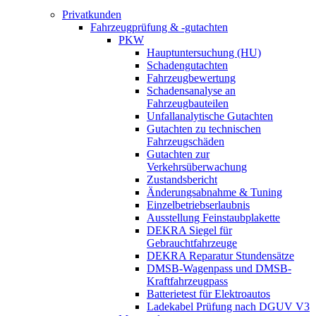
Privatkunden
Fahrzeugprüfung & -gutachten
PKW
Hauptuntersuchung (HU)
Schadengutachten
Fahrzeugbewertung
Schadensanalyse an
Fahrzeugbauteilen
Unfallanalytische Gutachten
Gutachten zu technischen
Fahrzeugschäden
Gutachten zur
Verkehrsüberwachung
Zustandsbericht
Änderungsabnahme & Tuning
Einzelbetriebserlaubnis
Ausstellung Feinstaubplakette
DEKRA Siegel für
Gebrauchtfahrzeuge
DEKRA Reparatur Stundensätze
DMSB-Wagenpass und DMSB-
Kraftfahrzeugpass
Batterietest für Elektroautos
Ladekabel Prüfung nach DGUV V3