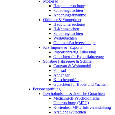
Motorrad
Hauptuntersuchung
Schadengutachten
Änderungsabnahme
Oldtimer & Youngtimer
Hauptuntersuchung
H-Kennzeichen
Schadengutachten
Wertgutachten
Oldtimer-Sachverständige
Kfz-Importe & -Exporte
Importfahrzeug Zulassung
Gutachten für Exportfahrzeuge
Sonstige Fahrzeuge & Schiffe
Caravan & Wohnmobil
Fahrrad
Anhänger
Kutschenprüfung
Gutachten für Boote und Yachten
Personenprüfung
Psychologische & ärztliche Gutachten
Medizinisch-Psychologische
Untersuchung (MPU)
Kostenlose MPU-Infoveranstaltung
Ärztliche Gutachten