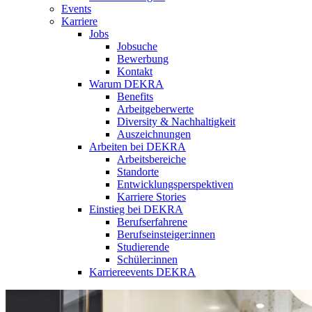
Events
Karriere
Jobs
Jobsuche
Bewerbung
Kontakt
Warum DEKRA
Benefits
Arbeitgeberwerte
Diversity & Nachhaltigkeit
Auszeichnungen
Arbeiten bei DEKRA
Arbeitsbereiche
Standorte
Entwicklungsperspektiven
Karriere Stories
Einstieg bei DEKRA
Berufserfahrene
Berufseinsteiger:innen
Studierende
Schüler:innen
Karriereevents DEKRA